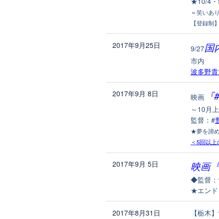
★10/
＝笑いあ
【登録制
2017年9月25日
国
9/27
市内
波多野貴
2017年9月 8日
『
映画
～10月
監督：#
★夢を諦め
＜5回以
2017年9月 5日
映画『
◆監督：
★エンド
2017年8月31日
【栃木】