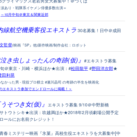
4・5クライマックス老若男女大募集中！＠つくば
り涙あり・戦隊系イケメン俳優多数出演＝
】
～10月中旬＠東京＆関東近郊
内線航空機乗客役エキストラ
30名募集！日中＠成田
文監督
(映画『SP』他)新作映画/制作会社：ロボット
#泣き虫しょったんの奇跡(仮)』
#エキストラ募集
上旬＠東京・川崎・横浜ほか★出演：#
松田龍平
#
野田洋次郎
★
豊田利晃
なかった男 - 現役プロ棋士 #瀬川晶司 の奇跡の半生を映画化
上のエキストラ参加でエンドロールに掲載！＞
うそつき女(仮)』
エキストラ募集 9/10＠中野新橋
サトウトシキ★出演：吹越満ほか★2018年2月頃劇場公開予定
ロールにお名前クレジット！
青春ミステリー映画『氷菓』高校生役エキストラを大募集中[中