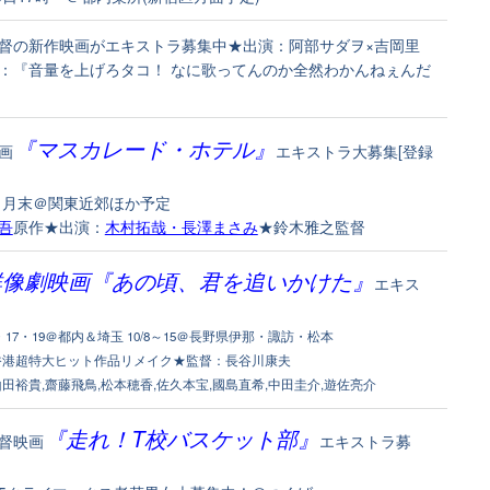
督の新作映画がエキストラ募集中★出演：阿部サダヲ×吉岡里
：『音量を上げろタコ！ なに歌ってんのか全然わかんねぇんだ
『マスカレード・ホテル』
画
エキストラ大募集[登録
11月末＠関東近郊ほか予定
吾
原作★出演：
木村拓哉・長澤まさみ
★鈴木雅之監督
群像劇映画『あの頃、君を追いかけた』
エキス
6・17・19＠都内＆埼玉 10/8～15＠長野県伊那・諏訪・松本
香港超特大ヒット作品リメイク★監督：長谷川康夫
田裕貴,齋藤飛鳥,松本穂香,佐久本宝,國島直希,中田圭介,遊佐亮介
『走れ！T校バスケット部』
督映画
エキストラ募