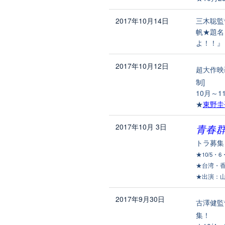
2017年10月14日
三木聡監
帆★題名
よ！！』
2017年10月12日
超大作映
制]
10月～
★
東野圭
2017年10月 3日
青春
トラ募集
★10/5・
★台湾・
★出演：山
2017年9月30日
古澤健監
集！