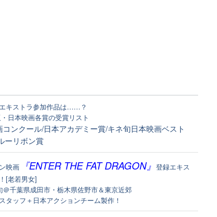
エキストラ参加作品は……？
年版・日本映画各賞の受賞リスト
画コンクール/日本アカデミー賞/キネ旬日本映画ベスト
ブルーリボン賞
『ENTER THE FAT DRAGON』
ン映画
登録エキス
！[老若男女]
旬＠千葉県成田市・栃木県佐野市＆東京近郊
スタッフ＋日本アクションチーム製作！