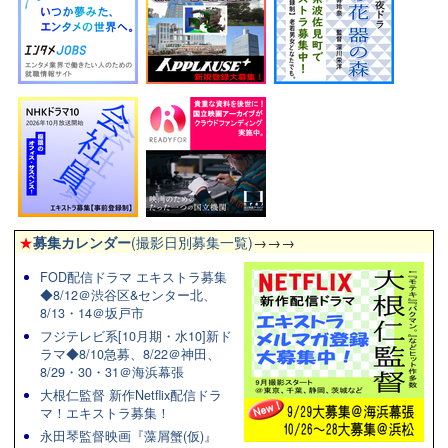
★
募集カレンダー
(撮影日別募集一覧)
→→→
FOD配信ドラマ エキストラ募集
◆8/12＠渋谷区&センター北、
8/13・14＠坂戸市
フジテレビ系[10月期・水10]新ド
ラマ◆8/10急募、8/22＠神田、
8/29・30・31＠海浜幕張
大根仁監督 新作Netflix配信ドラ
マ！エキストラ募集！
永田琴監督映画『藻屑蟹(仮)』