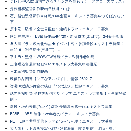
テレビやCMに出演できるチャンスを掴もう！「アプローズプラス」
是枝裕和監督新作映画＠秋田・山形
石井裕也監督新作＝終戦80年企画＝エキストラ募集＠つくばみらい
市
廣木隆一監督＜全世界配信＞連続ドラマ・エキストラ募集
阿部寛主演・TBS最新作品◆1/28～31＠群馬(太田市)、2/4＠千葉市
🔔人気ドラマ映画化作品◆イベント客・参加者役エキストラ募集！
📅2/16・24＠埼玉(三郷市)、…
平山秀幸監督・WOWOW連続ドラマW新作@沖縄
三宅唱監督最新映画2/14エキストラ大募集＠相模原
三木孝浩監督新作映画
映像作品関連【レアなアルバイト】情報-250217
襟裳岬近隣が舞台の映画『北の流氷』登録エキストラ募集
武内英樹監督 全世界配信大型ドラマ エキストラ大募集！＜事前登録
制＞
新鋭・坂西未郁(みいく)監督 長編映画第一作エキストラ募集
BABEL LABEL制作・25年春のドラマ エキストラ募集
NETFLIX全世界配信ドラマ2/15～17札幌でエキストラ大募集
大人気ヒット漫画実写化作品＠北海道、関東甲信、北陸・東北