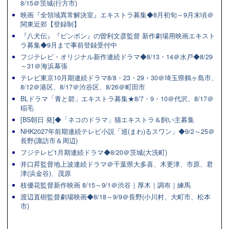
8/15＠茨城(行方市)
映画『全領域異常解決室』エキストラ募集◆8月初旬～9月末頃＠
関東近郊【登録制】
『八犬伝』『ピンポン』の曽利文彦監督 新作劇場用映画エキスト
ラ募集◆9月まで事前登録受付中
フジテレビ・オリジナル新作連続ドラマ◆8/13・14＠水戸◆8/29
～31＠海浜幕張
テレビ東京10月期連続ドラマ8/8・23・29・30＠埼玉県鶴ヶ島市、
8/12＠港区、8/17＠渋谷区、8/26＠町田市
BLドラマ「青と碧」エキストラ募集★8/7・9・10＠代沢、8/17＠
稲毛
[BS朝日 発]◆「ネコのドラマ」猫エキストラ＆飼い主募集
NHK2027年前期連続テレビ小説「巡(まわ)るスワン」◆9/2～25＠
長野(諏訪市＆周辺)
フジテレビ1月期連続ドラマ◆8/20＠茨城(大洗町)
井口昇監督地上波連続ドラマ＠千葉県大多喜、木更津、市原、君
津(浜金谷)、茂原
枝優花監督新作映画 8/15～9/1＠渋谷｜厚木｜調布｜練馬
渡辺直樹監督劇場映画◆8/18～9/9＠長野(小川村、大町市、松本
市)