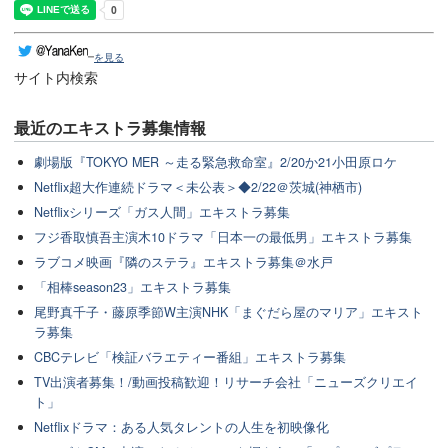
を見る
サイト内検索
最近のエキストラ募集情報
劇場版『TOKYO MER ～走る緊急救命室』2/20か21小田原ロケ
Netflix超大作連続ドラマ＜未公表＞◆2/22＠茨城(神栖市)
Netflixシリーズ「ガス人間」エキストラ募集
フジ香取慎吾主演木10ドラマ「日本一の最低男」エキストラ募集
ラブコメ映画『隣のステラ』エキストラ募集＠水戸
「相棒season23」エキストラ募集
尾野真千子・藤原季節W主演NHK「まぐだら屋のマリア」エキスト
ラ募集
CBCテレビ「検証バラエティー番組」エキストラ募集
TV出演者募集！/動画投稿歓迎！リサーチ会社「ニューズクリエイ
ト」
Netflixドラマ：ある人気タレントの人生を初映像化