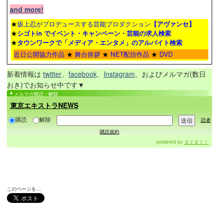
and more!
★
坂上忍がプロデュースする芸能プロダクション
【アヴァンセ】
★
シゴトin でイベント・キャンペーン・芸能の求人検索
★
タウンワーク
で「メディア・エンタメ」のアルバイト検索
近日公開協力作品
★
舞台挨拶
★
NET配信作品
★
DVD
新着情報は
twitter
、
facebook
、
Instagram
、およびメルマガ(数日
おき)でお知らせ中です▼
メルマガ購読・解除
東京エキストラNEWS
購読
解除
読者
購読規約
powered by
まぐまぐ！
このページを…