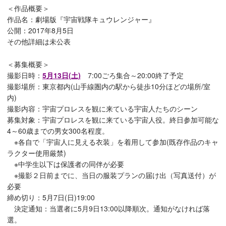
＜作品概要＞
作品名：劇場版『宇宙戦隊キュウレンジャー』
公開：2017年8月5日
その他詳細は未公表
＜募集概要＞
撮影日時：
5月13日(土)
7:00ごろ集合～20:00終了予定
撮影場所：東京都内(山手線圏内の駅から徒歩10分ほどの場所/室
内)
撮影内容：宇宙プロレスを観に来ている宇宙人たちのシーン
募集対象：宇宙プロレスを観に来ている宇宙人役。終日参加可能な
4～60歳までの男女300名程度。
※各自で「宇宙人に見える衣装」を着用して参加(既存作品のキャ
ラクター使用厳禁)
※中学生以下は保護者の同伴が必要
※撮影２日前までに、当日の服装プランの届け出（写真送付）が
必要
締め切り：5月7日(日)19:00
決定通知：当選者に5月9日13:00以降順次。通知がなければ落
選。