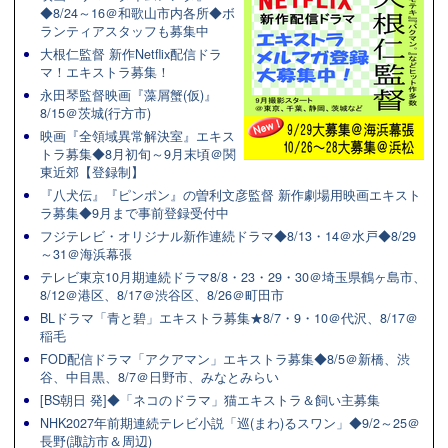
◆8/24～16＠和歌山市内各所◆ボ
ランティアスタッフも募集中
大根仁監督 新作Netflix配信ドラ
マ！エキストラ募集！
永田琴監督映画『藻屑蟹(仮)』
8/15＠茨城(行方市)
映画『全領域異常解決室』エキス
トラ募集◆8月初旬～9月末頃＠関
東近郊【登録制】
『八犬伝』『ピンポン』の曽利文彦監督 新作劇場用映画エキスト
ラ募集◆9月まで事前登録受付中
フジテレビ・オリジナル新作連続ドラマ◆8/13・14＠水戸◆8/29
～31＠海浜幕張
テレビ東京10月期連続ドラマ8/8・23・29・30＠埼玉県鶴ヶ島市、
8/12＠港区、8/17＠渋谷区、8/26＠町田市
BLドラマ「青と碧」エキストラ募集★8/7・9・10＠代沢、8/17＠
稲毛
FOD配信ドラマ「アクアマン」エキストラ募集◆8/5＠新橋、渋
谷、中目黒、8/7＠日野市、みなとみらい
[BS朝日 発]◆「ネコのドラマ」猫エキストラ＆飼い主募集
NHK2027年前期連続テレビ小説「巡(まわ)るスワン」◆9/2～25＠
長野(諏訪市＆周辺)