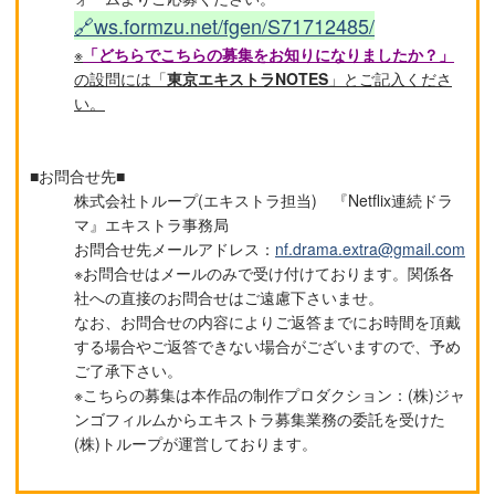
🔗ws.formzu.net/fgen/S71712485/
※
「どちらでこちらの募集をお知りになりましたか？」
の設問には「
東京エキストラNOTES
」とご記入くださ
い。
■お問合せ先■
株式会社トループ(エキストラ担当) 『Netflix連続ドラ
マ』エキストラ事務局
お問合せ先メールアドレス：
nf.drama.extra@gmail.com
※お問合せはメールのみで受け付けております。関係各
社への直接のお問合せはご遠慮下さいませ。
なお、お問合せの内容によりご返答までにお時間を頂戴
する場合やご返答できない場合がございますので、予め
ご了承下さい。
※こちらの募集は本作品の制作プロダクション：(株)ジャ
ンゴフィルムからエキストラ募集業務の委託を受けた
(株)トループが運営しております。