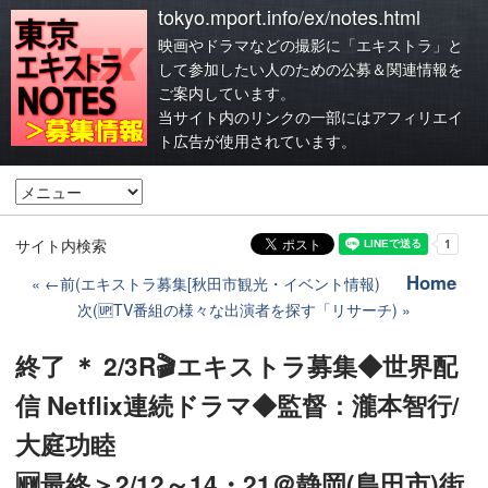
tokyo.mport.info/ex/notes.html
映画やドラマなどの撮影に「エキストラ」と
して参加したい人のための公募＆関連情報を
ご案内しています。
当サイト内のリンクの一部にはアフィリエイ
ト広告が使用されています。
サイト内検索
Home
←前(エキストラ募集[秋田市観光・イベント情報)
次(🆙TV番組の様々な出演者を探す「リサーチ)
終了 ＊ 2/3R🎬エキストラ募集◆世界配
信 Netflix連続ドラマ◆監督：瀧本智行/
大庭功睦
🆕最終＞2/12～14・21＠静岡(島田市)街