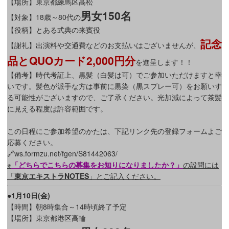
【場所】東京都練馬区高松
男女150名
【対象】18歳～80代の
【役柄】とある式典の来賓役
記念
【謝礼】出演料や交通費などのお支払いはございませんが、
品とQUOカード2,000円分
を進呈します！！
【備考】時代考証上、黒髪（白髪は可）でご参加いただけますと幸
いです。髪色が派手な方は事前に黒染（黒スプレー可）をお願いす
る可能性がございますので、ご了承ください。光加減によって茶髪
に見える程度は許容範囲です。
この日程にご参加希望のかたは、下記リンク先の登録フォームよご
応募ください。
🔗ws.formzu.net/fgen/S81442063/
※
「どちらでこちらの募集をお知りになりましたか？」
の設問には
「
東京エキストラNOTES
」とご記入ください。
●1月10日(金)
【時間】朝8時集合～14時頃終了予定
【場所】東京都港区高輪