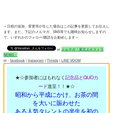
＜日程の追加、変更等が生じた場合はこの記事を更新してお伝えし
ます。また、下記のメルマガ、SNS等でも随時お知らせしますの
で、いずれかのフォロー/購読をお勧めします＞
or
メルマガ「東京エキストラ
NEWS」
or -
facebook
|
Instagram
|
Threds
|
LINE VOOM
★☆参加者にはもれなく
記念品とQUOカ
ード
進呈！！★☆
昭和から平成にかけ、お茶の間
を大いに賑わせた
ある人気タレントの半生を初の