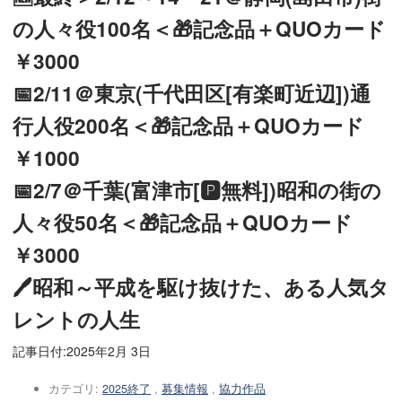
の人々役100名＜🎁記念品＋QUOカード
￥3000
📅2/11＠東京(千代田区[有楽町近辺])通
行人役200名＜🎁記念品＋QUOカード
￥1000
📅2/7＠千葉(富津市[🅿無料])昭和の街の
人々役50名＜🎁記念品＋QUOカード
￥3000
🖊昭和～平成を駆け抜けた、ある人気タ
レントの人生
記事日付:
2025年2月 3日
カテゴリ:
2025終了
,
募集情報
,
協力作品