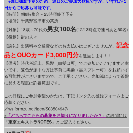
※連日撮影予定のため、連日のご参加大歓迎ですが、いずれか１
日からご応募も可能です。
【時間】朝8時集合～23時頃終了予定
【場所】千葉県富津市の某所
男女100名
【対象】18歳～70代の
(12/13時点で連日あと50名)
【役柄】街の人々
記念
【謝礼】出演料や交通費などのお支払いはございませんが、
品とQUOカード3,000円分
を進呈します！！
【備考】時代考証上、黒髪（白髪は可）でご参加いただけますと幸
いです。髪色が派手な方は事前に黒染（黒スプレー可）をお願いす
る可能性がございますので、ご了承ください。光加減によって茶髪
に見える程度は許容範囲です。
この日程にご参加希望のかたは、下記リンク先の登録フォームよご
応募ください。
🔗ws.formzu.net/fgen/S63564947/
※
「どちらでこちらの募集をお知りになりましたか？」
の設問には
「
東京エキストラNOTES
」とご記入ください。
●12月22日(
日
)