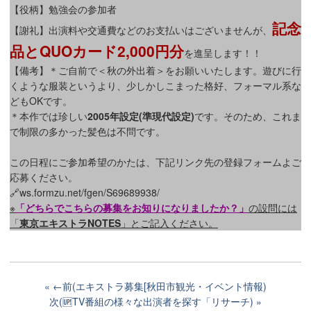
【役柄】勉強会の参加者
記念
【謝礼】出演料や交通費などのお支払いはございませんが、
品とQUOカード2,000円分
を進呈します！！
【備考】＊ご自前で＜秋の外出着＞をお願いいたします。遊びに行
くような服装というより、少しかしこまった格好、フォーマル系な
どもOKです。
＊本作では珍しい
2005年設定(準現代設定)
です。そのため、これま
で制限の多かった髪色は不問です。
この日程にご参加希望のかたは、下記リンク先の登録フォームよご
応募ください。
🔗ws.formzu.net/fgen/S69689938/
※
「どちらでこちらの募集をお知りになりましたか？」
の設問には
「
東京エキストラNOTES
」とご記入ください。
←前(エキストラ募集[秋田市観光・イベント情報)
次(🆙TV番組の様々な出演者を探す「リサーチ)