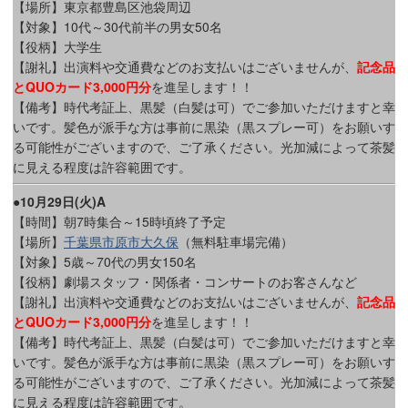
【場所】東京都豊島区池袋周辺
【対象】10代～30代前半の男女50名
【役柄】大学生
【謝礼】出演料や交通費などのお支払いはございませんが、
記念品
とQUOカード3,000円分
を進呈します！！
【備考】時代考証上、黒髪（白髪は可）でご参加いただけますと幸
いです。髪色が派手な方は事前に黒染（黒スプレー可）をお願いす
る可能性がございますので、ご了承ください。光加減によって茶髪
に見える程度は許容範囲です。
●10月29日(火)A
【時間】朝7時集合～15時頃終了予定
【場所】
千葉県市原市大久保
（無料駐車場完備）
【対象】5歳～70代の男女150名
【役柄】劇場スタッフ・関係者・コンサートのお客さんなど
【謝礼】出演料や交通費などのお支払いはございませんが、
記念品
とQUOカード3,000円分
を進呈します！！
【備考】時代考証上、黒髪（白髪は可）でご参加いただけますと幸
いです。髪色が派手な方は事前に黒染（黒スプレー可）をお願いす
る可能性がございますので、ご了承ください。光加減によって茶髪
に見える程度は許容範囲です。