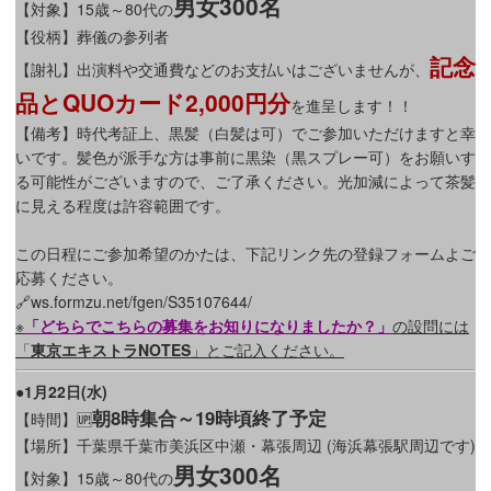
男女300名
【対象】15歳～80代の
【役柄】葬儀の参列者
記念
【謝礼】出演料や交通費などのお支払いはございませんが、
品とQUOカード2,000円分
を進呈します！！
【備考】時代考証上、黒髪（白髪は可）でご参加いただけますと幸
いです。髪色が派手な方は事前に黒染（黒スプレー可）をお願いす
る可能性がございますので、ご了承ください。光加減によって茶髪
に見える程度は許容範囲です。
この日程にご参加希望のかたは、下記リンク先の登録フォームよご
応募ください。
🔗ws.formzu.net/fgen/S35107644/
※
「どちらでこちらの募集をお知りになりましたか？」
の設問には
「
東京エキストラNOTES
」とご記入ください。
●1月22日(水)
朝8時集合～19時頃終了予定
【時間】🆙
【場所】千葉県千葉市美浜区中瀬・幕張周辺 (海浜幕張駅周辺です)
男女300名
【対象】15歳～80代の