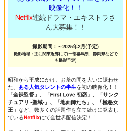
映像化！！
Netflix
連続ドラマ・エキストラさ
ん大募集！！
撮影期間：
～2025年2月(予定)
撮影地域：主に関東近郊にて(一部群馬県、静岡県などで
も撮影予定)
昭和から平成にかけ、お茶の間を大いに賑わせ
た、
を初の映像化！！
ある人気タレントの半生
「全裸監督」、「First Love 初恋」、「サンク
チュアリ -聖域-」、「地面師たち」、「極悪女
など、数多くの話題作を立て続けに発表し
王」
ている
にて全世界配信決定！！
Netflix