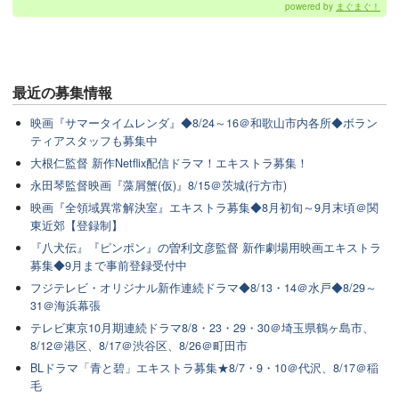
powered by
まぐまぐ！
最近の
募集情報
映画『サマータイムレンダ』◆8/24～16＠和歌山市内各所◆ボラン
ティアスタッフも募集中
大根仁監督 新作Netflix配信ドラマ！エキストラ募集！
永田琴監督映画『藻屑蟹(仮)』8/15＠茨城(行方市)
映画『全領域異常解決室』エキストラ募集◆8月初旬～9月末頃＠関
東近郊【登録制】
『八犬伝』『ピンポン』の曽利文彦監督 新作劇場用映画エキストラ
募集◆9月まで事前登録受付中
フジテレビ・オリジナル新作連続ドラマ◆8/13・14＠水戸◆8/29～
31＠海浜幕張
テレビ東京10月期連続ドラマ8/8・23・29・30＠埼玉県鶴ヶ島市、
8/12＠港区、8/17＠渋谷区、8/26＠町田市
BLドラマ「青と碧」エキストラ募集★8/7・9・10＠代沢、8/17＠稲
毛