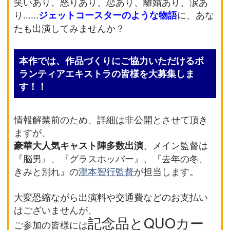
笑いあり、怒りあり、恋あり、離婚あり、涙あ
り......
に、あな
ジェットコースターのような物語
たも出演してみませんか？
本作では、作品づくりにご協力いただけるボ
ランティアエキストラの皆様を大募集しま
す！！
情報解禁前のため、詳細は非公開とさせて頂き
ますが、
、メイン監督は
豪華大人気キャスト陣多数出演
『脳男』、『グラスホッパー』、『去年の冬、
きみと別れ』の
瀧本智行監督
が担当します。
大変恐縮ながら出演料や交通費などのお支払い
はございませんが、
記念品とQUOカー
ご参加の皆様には