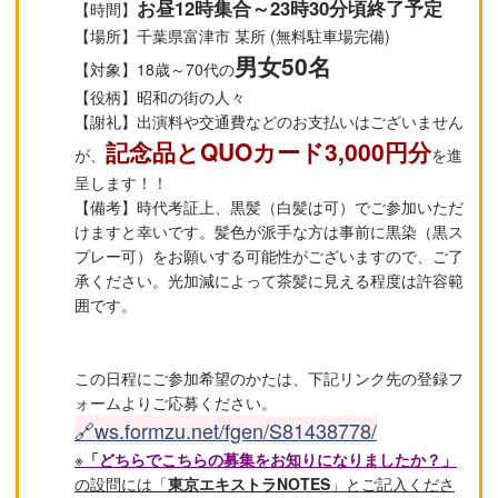
お昼12時集合～23時30分頃終了予定
【時間】
【場所】千葉県富津市 某所 (無料駐車場完備)
男女50名
【対象】18歳～70代の
【役柄】昭和の街の人々
【謝礼】出演料や交通費などのお支払いはございません
記念品とQUOカード3,000円分
が、
を進
呈します！！
【備考】時代考証上、黒髪（白髪は可）でご参加いただ
けますと幸いです。髪色が派手な方は事前に黒染（黒ス
プレー可）をお願いする可能性がございますので、ご了
承ください。光加減によって茶髪に見える程度は許容範
囲です。
この日程にご参加希望のかたは、下記リンク先の登録フ
ォームよりご応募ください。
🔗ws.formzu.net/fgen/S81438778/
※
「どちらでこちらの募集をお知りになりましたか？」
の設問には「
東京エキストラNOTES
」とご記入くださ