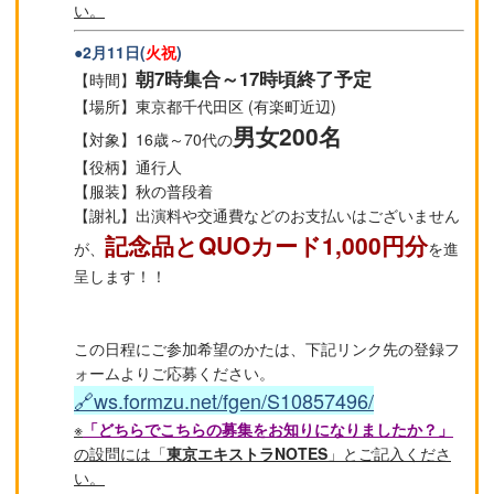
い。
●2月11日(
火祝
)
朝7時集合～17時頃終了予定
【時間】
【場所】東京都千代田区 (有楽町近辺)
男女200名
【対象】16歳～70代の
【役柄】通行人
【服装】秋の普段着
【謝礼】出演料や交通費などのお支払いはございません
記念品とQUOカード1,000円分
が、
を進
呈します！！
この日程にご参加希望のかたは、下記リンク先の登録フ
ォームよりご応募ください。
🔗ws.formzu.net/fgen/S10857496/
※
「どちらでこちらの募集をお知りになりましたか？」
の設問には「
東京エキストラNOTES
」とご記入くださ
い。