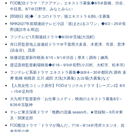
FOD配信ドラマ「アクアマン」エキストラ募集◆8/5＠新橋、渋谷、
中目黒、8/7＠日野市、みなとみらい
[BS朝日 発]◆「ネコのドラマ」猫エキストラ＆飼い主募集
NHK2027年前期連続テレビ小説「巡(まわ)るスワン」◆9/2～25＠長
野(諏訪市＆周辺)
フジテレビ1月期連続ドラマ◆8/20＠茨城(大洗町)
井口昇監督地上波連続ドラマ＠千葉県大多喜、木更津、市原、君津
(浜金谷)、茂原
枝優花監督新作映画 8/15～9/1＠渋谷｜厚木｜調布｜練馬
渡辺直樹監督劇場映画◆8/18～9/9＠長野(小川村、大町市、松本市)
フジテレビ系新ドラマ エキストラ募集◆📅8/4～30＠都区内 調布 多
摩 船橋 相模原 立川 成田 大洗(大募集) お台場(大募集)など
【人気女性コミック原作】FODオリジナルドラマ【シーズン2】8/5
～15＠足利市
大九明子監督新作「お仕事コメディ」映画のエキストラ募集8/2～
8/26＠京阪神
テレビ東京深夜ドラマ「晩酌の流儀 season5」★登録制～9月＠東
京・関東近郊
FOD配信ドラマ「ドラマが飛んだ」7/16～8/14＠湾岸スタジオ、佐
倉市民の森,