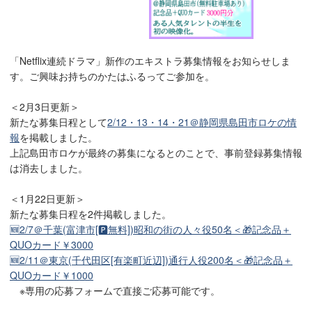
「Netflix連続ドラマ」新作のエキストラ募集情報をお知らせしま
す。ご興味お持ちのかたはふるってご参加を。
＜2月3日更新＞
新たな募集日程として
2/12・13・14・21＠静岡県島田市ロケの情
報
を掲載しました。
上記島田市ロケが最終の募集になるとのことで、事前登録募集情報
は消去しました。
＜1月22日更新＞
新たな募集日程を2件掲載しました。
🆕2/7＠千葉(富津市[🅿無料])昭和の街の人々役50名＜🎁記念品＋
QUOカード￥3000
🆕2/11＠東京(千代田区[有楽町近辺])通行人役200名＜🎁記念品＋
QUOカード￥1000
※専用の応募フォームで直接ご応募可能です。