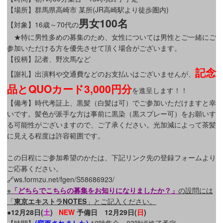
【場所】群馬県高崎市 某所(JR高崎駅より徒歩圏内)
男女100名
【対象】16歳～70代の
★特に男性多めの募集のため、女性については男性とご一緒にご
参加いただける方を優先させて頂く場合がございます。
【役柄】記者、野次馬など
記念
【謝礼】出演料や交通費などのお支払いはございませんが、
品とQUOカード3,000円分
を進呈します！！
【備考】時代考証上、黒髪（白髪は可）でご参加いただけますと幸
いです。髪色が派手な方は事前に黒染（黒スプレー可）をお願いす
る可能性がございますので、ご了承ください。光加減によって茶髪
に見える程度は許容範囲です。
この日程にご参加希望のかたは、下記リンク先の登録フォームより
ご応募ください。
🔗ws.formzu.net/fgen/S58686923/
※
「どちらでこちらの募集をお知りになりましたか？」
の設問には
「
東京エキストラNOTES
」とご記入ください。
●12月28日(
土
)
NEW
予備日 12月29日(
日
)
【時間】
(変更されました)
12時集合～23時頃終了予定