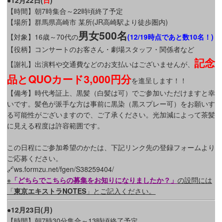
【時間】朝7時集合～22時頃終了予定
【場所】群馬県高崎市 某所(JR高崎駅より徒歩圏内)
男女500名
【対象】16歳～70代の
(12/19時点であと数10名！)
【役柄】コンサートのお客さん・劇場スタッフ・関係者など
記念
【謝礼】出演料や交通費などのお支払いはございませんが、
品とQUOカード3,000円分
を進呈します！！
【備考】時代考証上、黒髪（白髪は可）でご参加いただけますと幸
いです。髪色が派手な方は事前に黒染（黒スプレー可）をお願いす
る可能性がございますので、ご了承ください。光加減によって茶髪
に見える程度は許容範囲です。
この日程にご参加希望のかたは、下記リンク先の登録フォームより
ご応募ください。
🔗ws.formzu.net/fgen/S38259404/
※
「どちらでこちらの募集をお知りになりましたか？」
の設問には
「
東京エキストラNOTES
」とご記入ください。
●12月23日(月)
【時間】朝7時30分集合～13時頃終了予定