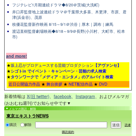
フジテレビ1月期連続ドラマ◆8/20＠茨城(大洗町)
井口昇監督地上波連続ドラマ＠千葉県大多喜、木更津、市原、君
津(浜金谷)、茂原
枝優花監督新作映画 8/15～9/1＠渋谷｜厚木｜調布｜練馬
渡辺直樹監督劇場映画◆8/18～9/9＠長野(小川村、大町市、松本
市)
and more!
★
坂上忍がプロデュースする芸能プロダクション
【アヴァンセ】
★
シゴトin でイベント・キャンペーン・芸能の求人検索
★
タウンワーク
で「メディア・エンタメ」のアルバイト検索
近日公開協力作品
★
舞台挨拶
★
NET配信作品
★
DVD
新着情報は
X(旧 twitter)
、
facebook
、
Instagram
、およびメルマガ
(おおむね週刊)でお知らせ中です▼
メルマガ購読・解除
東京エキストラNEWS
購読
解除
読者
購読規約