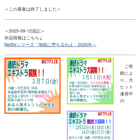
＜この募集は終了しました＞
＜2025-09-12追記＞
作品情報はこちら↓
Netflixシリーズ「地獄に堕ちるわよ」2026年～
ご依
頼によ
り、大
ヒット
連発中
の