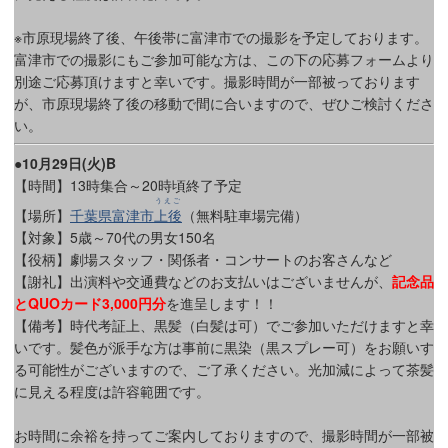
※市原現場終了後、午後帯に富津市での撮影を予定しております。
富津市での撮影にもご参加可能な方は、この下の応募フォームより
別途ご応募頂けますと幸いです。撮影時間が一部被っております
が、市原現場終了後の移動で間に合いますので、ぜひご検討くださ
い。
●10月29日(火)B
【時間】13時集合～20時頃終了予定
うえご
【場所】
千葉県富津市
上後
（無料駐車場完備）
【対象】5歳～70代の男女150名
【役柄】劇場スタッフ・関係者・コンサートのお客さんなど
【謝礼】出演料や交通費などのお支払いはございませんが、
記念品
とQUOカード3,000円分
を進呈します！！
【備考】時代考証上、黒髪（白髪は可）でご参加いただけますと幸
いです。髪色が派手な方は事前に黒染（黒スプレー可）をお願いす
る可能性がございますので、ご了承ください。光加減によって茶髪
に見える程度は許容範囲です。
お時間に余裕を持ってご案内しておりますので、撮影時間が一部被