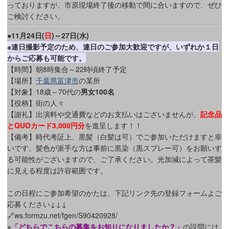
っておりますが、市原現場終了後の移動で間に合いますので、ぜひ
ご検討ください。
●11月24日(
日
)～27日(水)
※連日撮影予定のため、連日のご参加大歓迎ですが、いずれか１日
からご応募も可能です。
【時間】朝8時集合～22時頃終了予定
【場所】
千葉県富津市
の某所
【対象】18歳～70代の
男女100名
【役柄】街の人々
【謝礼】出演料や交通費などのお支払いはございませんが、
記念品
とQUOカード3,000円分
を進呈します！！
【備考】時代考証上、黒髪（白髪は可）でご参加いただけますと幸
いです。髪色が派手な方は事前に黒染（黒スプレー可）をお願いす
る可能性がございますので、ご了承ください。光加減によって茶髪
に見える程度は許容範囲です。
この日程にご参加希望のかたは、下記リンク先の登録フォームよご
応募ください↓↓↓
🔗ws.formzu.net/fgen/S90420928/
※
「どちらでこちらの募集をお知りになりましたか？」
の設問には