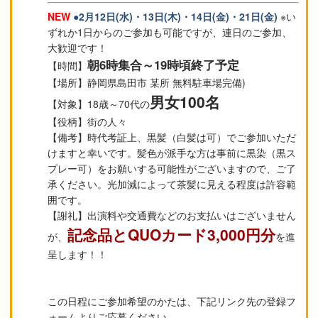
NEW
●2月12日(水)・13日(木)・14日(金)・21日(金)
※い
ずれか1日からのご参加も可能ですが、連日のご参加、
大歓迎です！
朝6時集合～19時頃終了予定
【時間】
【場所】静岡県島田市 某所 無料駐車場完備)
男女100名
【対象】18歳～70代の
【役柄】街の人々
【備考】時代考証上、黒髪（白髪は可）でご参加いただ
けますと幸いです。髪色が派手な方は事前に黒染（黒ス
プレー可）をお願いする可能性がございますので、ご了
承ください。光加減によって茶髪に見える程度は許容範
囲です。
【謝礼】出演料や交通費などのお支払いはございません
記念品とQUOカード3,000円分
が、
を進
呈します！！
この日程にご参加希望のかたは、下記リンク先の登録フ
ォームよりご応募ください。