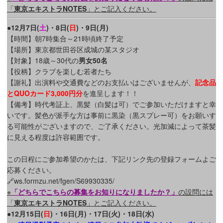
「
東京エキストラNOTES
」とご記入ください。
●12月7日(
土
)・8日(
日
)・9日(月)
【時間】朝7時集合～21時頃終了予定
【場所】東京都世田谷区成城の某スタジオ
【対象】18歳～30代の
男女50名
【役柄】クラブを楽しむ若者たち
【謝礼】出演料や交通費などのお支払いはございませんが、
記念品
とQUOカード3,000円分
を進呈します！！
【備考】時代考証上、黒髪（白髪は可）でご参加いただけますと幸
いです。髪色が派手な方は事前に黒染（黒スプレー可）をお願いす
る可能性がございますので、ご了承ください。光加減によって茶髪
に見える程度は許容範囲です。
この日程にご参加希望のかたは、下記リンク先の登録フォームよご
応募ください。
🔗ws.formzu.net/fgen/S69930335/
※
「どちらでこちらの募集をお知りになりましたか？」
の設問には
「
東京エキストラNOTES
」とご記入ください。
●12月15日(
日
)・16日(月)・17日(火)・18日(水)