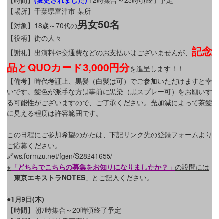
【場所】千葉県富津市 某所
男女50名
【対象】18歳～70代の
【役柄】街の人々
記念
【謝礼】出演料や交通費などのお支払いはございませんが、
品とQUOカード3,000円分
を進呈します！！
【備考】時代考証上、黒髪（白髪は可）でご参加いただけますと幸
いです。髪色が派手な方は事前に黒染（黒スプレー可）をお願いす
る可能性がございますので、ご了承ください。光加減によって茶髪
に見える程度は許容範囲です。
この日程にご参加希望のかたは、下記リンク先の登録フォームより
ご応募ください。
🔗ws.formzu.net/fgen/S28241655/
※
「どちらでこちらの募集をお知りになりましたか？」
の設問には
「
東京エキストラNOTES
」とご記入ください。
●1月9日(木)
【時間】朝7時集合～20時頃終了予定