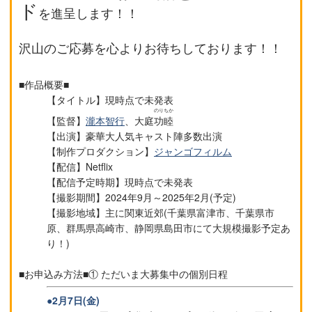
ド
を進呈します！！
沢山のご応募を心よりお待ちしております！！
■作品概要■
【タイトル】現時点で未発表
のりちか
【監督】
瀧本智行
、大庭
功睦
【出演】豪華大人気キャスト陣多数出演
【制作プロダクション】
ジャンゴフィルム
【配信】Netflix
【配信予定時期】現時点で未発表
【撮影期間】2024年9月～2025年2月(予定)
【撮影地域】主に関東近郊(千葉県富津市、千葉県市
原、群馬県高崎市、静岡県島田市にて大規模撮影予定あ
り！)
■お申込み方法■① ただいま大募集中の個別日程
●2月7日(金)