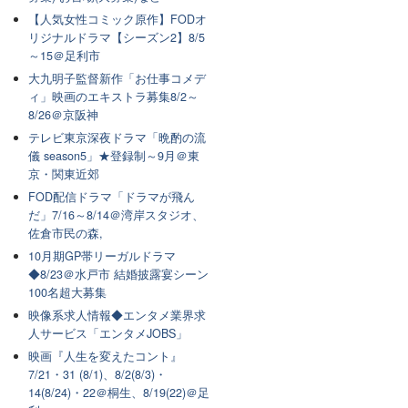
【人気女性コミック原作】FODオ
リジナルドラマ【シーズン2】8/5
～15＠足利市
大九明子監督新作「お仕事コメデ
ィ」映画のエキストラ募集8/2～
8/26＠京阪神
テレビ東京深夜ドラマ「晩酌の流
儀 season5」★登録制～9月＠東
京・関東近郊
FOD配信ドラマ「ドラマが飛ん
だ」7/16～8/14＠湾岸スタジオ、
佐倉市民の森,
10月期GP帯リーガルドラマ
◆8/23＠水戸市 結婚披露宴シーン
100名超大募集
映像系求人情報◆エンタメ業界求
人サービス「エンタメJOBS」
映画『人生を変えたコント』
7/21・31 (8/1)、8/2(8/3)・
14(8/24)・22＠桐生、8/19(22)＠足