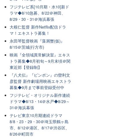
フジテレビ系[10月期・水10]新ド
ラマ◆8/10急募、8/22＠神田、
8/29・30・31＠海浜幕張
大根仁監督 新作Netflix配信ドラ
マ！エキストラ募集！
永田琴監督映画『藻屑蟹(仮)』
8/15＠茨城(行方市)
映画『全領域異常解決室』エキス
トラ募集◆8月初旬～9月末頃＠関
東近郊【登録制】
『八犬伝』『ピンポン』の曽利文
彦監督 新作劇場用映画エキストラ
募集◆9月まで事前登録受付中
フジテレビ・オリジナル新作連続
ドラマ◆8/13・14＠水戸◆8/29～
31＠海浜幕張
テレビ東京10月期連続ドラマ
8/8・23・29・30＠埼玉県鶴ヶ島
市、8/12＠港区、8/17＠渋谷区、
8/26＠町田市