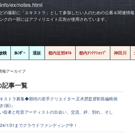
info/ex/notes.html
どの撮影に「エキストラ」として参加したい人のための公募＆関連情報
ンクの一部にはアフィリエイト広告が使用されています。
放映
ｶﾚﾝﾀﾞｰ
通販
都内近郊ﾎﾃﾙ
都内ｱﾝﾃﾅｼｮｯﾌﾟ
神田川
情報アーカイブ
の記事一覧
🆙エキストラ募集◆期待の若手クリエイター
玉木慧監督
初長編映画
き(仮)』
ない役者と吃音アーティストの出会い、交流、絆、別れ、そし
024/1/31までクラウドファンディング中！