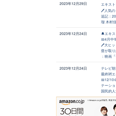
2023年12月29日
エキスト
🖊人気
追記：2
瑠 木村
2023年12月24日
🔔エキス
📅4月中
🖊大ヒ
督が取り
：映画『ヴ
2023年12月24日
テレビ朝
最終🆙
📅12
テーショ
国民的人