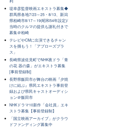
利
堤幸彦監督映画エキストラ募集◆
群馬県各地7/23～25・8/13、新潟
県柏崎市8/17～19(昭和54年設定)/
当時のクルマの提供も謝礼付きで
募集＠柏崎
テレビやCMに出演できるチャン
スを掴もう！「アプローズプラ
ス」
長崎県波佐見町でNHK夜ドラ「青
の花 器の森」がエキストラ募集
[事前登録制]
長野県飯田市が舞台の映画『夕焼
けに結ぶ』県民エキストラ事前登
録および県民キャストオーディシ
ョン＠飯田市
NHKドラマ10新作「会社員」エキ
ストラ募集【事前登録制】
「国立映画アーカイブ」がクラウ
ドファンディング募集中