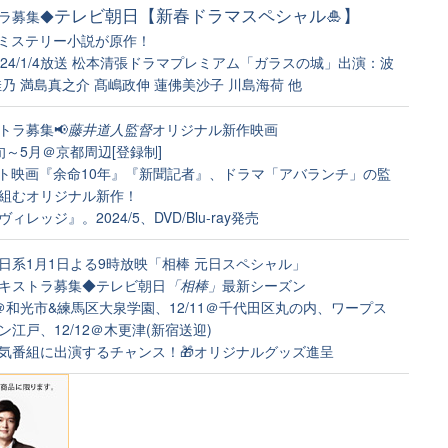
テレビ朝日【新春ドラマスペシャル🎍】
ラ募集◆
のミステリー小説が原作！
024/1/4放送 松本清張ドラマプレミアム「ガラスの城」出演：波
佳乃 満島真之介 髙嶋政伸 蓮佛美沙子 川島海荷 他
トラ募集📢
藤井道人監督
オリジナル新作映画
旬～5月＠京都周辺[登録制]
ット映画『余命10年』『新聞記者』、ドラマ「アバランチ」の監
組むオリジナル新作！
ィレッジ』。2024/5、DVD/Blu-ray発売
日系1月1日よる9時放映「相棒 元日スペシャル」
エキストラ募集◆テレビ朝日
「相棒」
最新シーズン
/10＠和光市&練馬区大泉学園、12/11＠千代田区丸の内、ワープス
ン江戸、12/12＠木更津(新宿送迎)
気番組に出演するチャンス！🎁オリジナルグッズ進呈