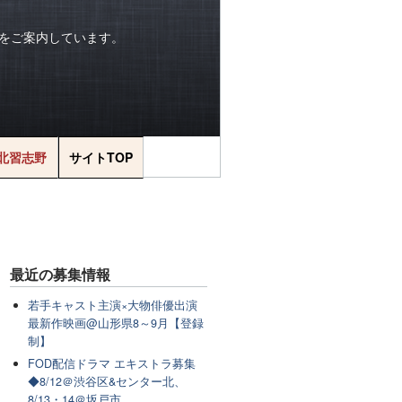
をご案内しています。
北習志野
サイトTOP
最近の
募集情報
若手キャスト主演×大物俳優出演
最新作映画@山形県8～9月【登録
制】
FOD配信ドラマ エキストラ募集
◆8/12＠渋谷区&センター北、
8/13・14＠坂戸市