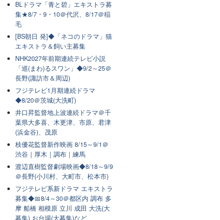
BLドラマ「青と碧」エキストラ募
集★8/7・9・10＠代沢、8/17＠稲
毛
[BS朝日 発]◆「ネコのドラマ」猫
エキストラ＆飼い主募集
NHK2027年前期連続テレビ小説
「巡(まわ)るスワン」◆9/2～25＠
長野(諏訪市＆周辺)
フジテレビ1月期連続ドラマ
◆8/20＠茨城(大洗町)
井口昇監督地上波連続ドラマ＠千
葉県大多喜、木更津、市原、君津
(浜金谷)、茂原
枝優花監督新作映画 8/15～9/1＠
渋谷｜厚木｜調布｜練馬
渡辺直樹監督劇場映画◆8/18～9/9
＠長野(小川村、大町市、松本市)
フジテレビ系新ドラマ エキストラ
募集◆📅8/4～30＠都区内 調布 多
摩 船橋 相模原 立川 成田 大洗(大
募集) お台場(大募集)など