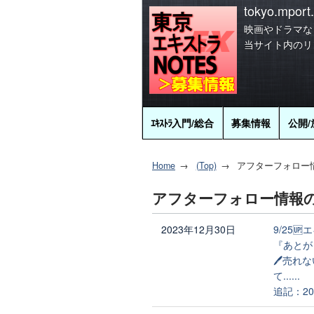
tokyo.mport.
映画やドラマな
当サイト内のリ
ｴｷｽﾄﾗ
入門/総合
募集情報
公開/
Home
(Top)
アフターフォロー
アフターフォロー情報
2023年12月30日
9/25
『あとが
🖊売れ
て......
追記：2