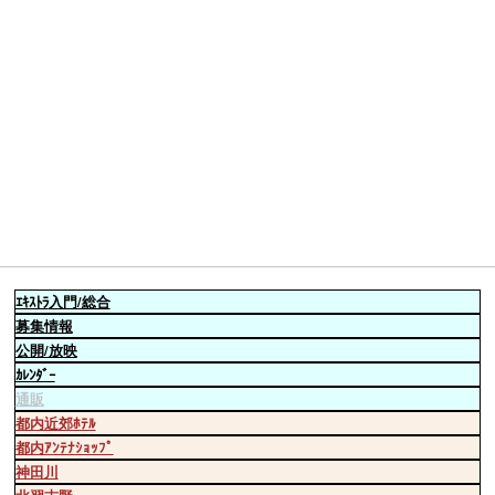
ｴｷｽﾄﾗ
入門/総合
募集情報
公開/放映
ｶﾚﾝﾀﾞｰ
通販
都内近郊ﾎﾃﾙ
都内ｱﾝﾃﾅｼｮｯﾌﾟ
神田川