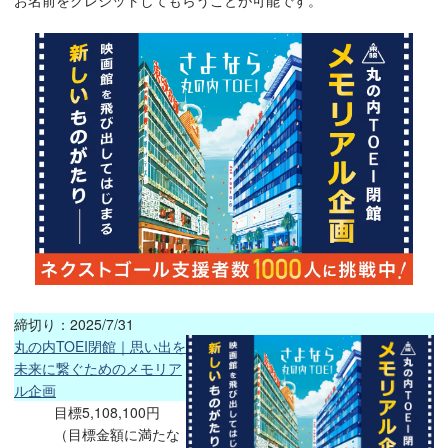
締切り：2025/7/31
丸の内TOEI閉館｜思い出を
未来に繋ぐためのメモリア
ル企画
目標5,108,100円
（目標金額に満たな