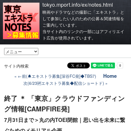
tokyo.mport.info/ex/notes.html
映画やドラマなどの撮影に「エキストラ」と
して参加したい人のための公募＆関連情報を
ご案内しています。
当サイト内のリンクの一部にはアフィリエイ
ト広告が使用されています。
サイト内検索
Home
←前(🔔エキストラ募集[深谷FC発]◆TBS7)
次(6/23🆙エキストラ募集◆配信ショートド)
終了 ＊ 「東京」クラウドファンディン
グ情報[CAMPFIRE発]
7月31日まで＞丸の内TOEI閉館｜思い出を未来に繋
ぐためのメモリアル企画