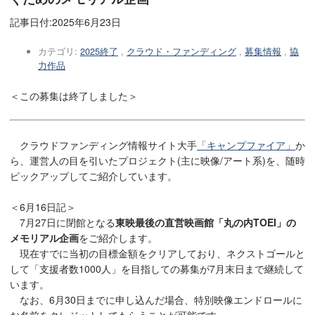
記事日付:
2025年6月23日
カテゴリ:
2025終了
,
クラウド・ファンディング
,
募集情報
,
協
力作品
＜この募集は終了しました＞
クラウドファンディング情報サイト大手
「キャンプファイア」
か
ら、運営人の目を引いたプロジェクト(主に映像/アート系)を、随時
ピックアップしてご紹介しています。
＜6月16日記＞
7月27日に閉館となる
東映最後の直営映画館「丸の内TOEI」の
メモリアル企画
をご紹介します。
現在すでに当初の目標金額をクリアしており、ネクストゴールと
して「支援者数1000人」を目指しての募集が7月末日まで継続して
います。
なお、6月30日までに申し込んだ場合、特別映像エンドロールに
お名前をクレジットしてもらうことが可能です。