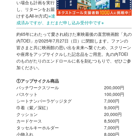
い場合も計画を実行
し、リターンをお届
けするAll-in方式)
※達
成済みですが、まだまだ申し込み受付中です※
約65年にわたって愛され続けた東映最後の直営映画館「丸の
内TOEI」が2025年7月27日（日）に閉館します。ファンの
皆さまと共に映画館の思い出を未来へ繋ぐため、スクリーン
や座席をアップサイクルした記念品をご用意。丸の内TOEI
のものがたりのエンドロールに名を刻むつもりで、ぜひご参
加ください。
①アップサイクル商品
パッチワークスツール
200,000円
バスケット
100,000円
シートナンバーラゲッジタグ
7,000円
巾着（紫／深紅）
9,000円
クッション
20,000円
カードケース
8,500円
タッセルキーホルダー
7,000円
小物入れ
8,000円