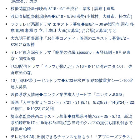
(浜金谷)、茂原
枝優花監督新作映画 8/15～9/1＠渋谷｜厚木｜調布｜練馬
渡辺直樹監督劇場映画◆8/18～9/9＠長野(小川村、大町市、松本市)
フジテレビ系新ドラマ エキストラ募集◆📅8/4～30＠都区内 調布 多
摩 船橋 相模原 立川 成田 大洗(大募集) お台場(大募集)など
大九明子監督新作「お仕事コメディ」映画のエキストラ募集8/2～
8/26＠京阪神
テレビ東京深夜ドラマ「晩酌の流儀 season5」★登録制～9月＠東
京・関東近郊
FOD配信ドラマ「ドラマが飛んだ」7/16～8/14＠湾岸スタジオ、佐
倉市民の森,
10月期GP帯リーガルドラマ◆8/23＠水戸市 結婚披露宴シーン100名
超大募集
映像系求人情報◆エンタメ業界求人サービス「エンタメJOBS」
映画『人生を変えたコント』7/21・31 (8/1)、8/2(8/3)・14(8/24)・22
＠桐生、8/19(22)＠足利
堤幸彦監督映画エキストラ募集◆群馬県各地7/23～25・8/13、新潟
県柏崎市8/17～19(昭和54年設定)/当時のクルマの提供も謝礼付きで
募集＠柏崎
テレビやCMに出演できるチャンスを掴もう！「アプローズプラス」