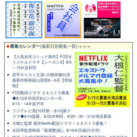
★
募集カレンダー
(撮影日別募集一覧)
→→→
【人気女性コミック原作】FODオ
リジナルドラマ【シーズン2】8/5
～15＠足利市
若手キャスト主演×大物俳優出演
最新作映画@山形県8～9月【登録
制】
FOD配信ドラマ エキストラ募集
◆8/12＠渋谷区&センター北、
8/13・14＠坂戸市
フジテレビ系[10月期・水10]新ド
ラマ◆8/10急募、8/22＠神田、8/29・30・31＠海浜幕張
大根仁監督 新作Netflix配信ドラマ！エキストラ募集！
永田琴監督映画『藻屑蟹(仮)』8/15＠茨城(行方市)