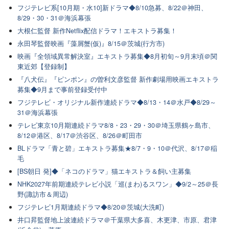
フジテレビ系[10月期・水10]新ドラマ◆8/10急募、8/22＠神田、
8/29・30・31＠海浜幕張
大根仁監督 新作Netflix配信ドラマ！エキストラ募集！
永田琴監督映画『藻屑蟹(仮)』8/15＠茨城(行方市)
映画『全領域異常解決室』エキストラ募集◆8月初旬～9月末頃＠関
東近郊【登録制】
『八犬伝』『ピンポン』の曽利文彦監督 新作劇場用映画エキストラ
募集◆9月まで事前登録受付中
フジテレビ・オリジナル新作連続ドラマ◆8/13・14＠水戸◆8/29～
31＠海浜幕張
テレビ東京10月期連続ドラマ8/8・23・29・30＠埼玉県鶴ヶ島市、
8/12＠港区、8/17＠渋谷区、8/26＠町田市
BLドラマ「青と碧」エキストラ募集★8/7・9・10＠代沢、8/17＠稲
毛
[BS朝日 発]◆「ネコのドラマ」猫エキストラ＆飼い主募集
NHK2027年前期連続テレビ小説「巡(まわ)るスワン」◆9/2～25＠長
野(諏訪市＆周辺)
フジテレビ1月期連続ドラマ◆8/20＠茨城(大洗町)
井口昇監督地上波連続ドラマ＠千葉県大多喜、木更津、市原、君津