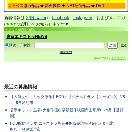
近日公開協力作品
★
舞台挨拶
★
NET配信作品
★
DVD
新着情報は
X(旧 twitter)
、
facebook
、
Instagram
、およびメルマガ
(おおむね週刊)でお知らせ中です▼
メルマガ購読・解除
東京エキストラNEWS
購読
解除
読者
購読規約
powered by
まぐまぐ！
最近の
募集情報
【人気女性コミック原作】FODオリジナルドラマ【シーズン2】8/5
～15＠足利市
若手キャスト主演×大物俳優出演最新作映画@山形県8～9月【登録
制】
FOD配信ドラマ エキストラ募集◆8/12＠渋谷区&センター北、
8/13・14＠坂戸市