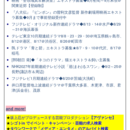
映画『全領域異常解決室』エキストラ募集◆8月初旬～9月末頃＠
関東近郊【登録制】
『八犬伝』『ピンポン』の曽利文彦監督 新作劇場用映画エキスト
ラ募集◆9月まで事前登録受付中
フジテレビ・オリジナル新作連続ドラマ◆8/13・14＠水戸◆8/29
～31＠海浜幕張
テレビ東京10月期連続ドラマ8/8・23・29・30＠埼玉県鶴ヶ島市、
8/12＠港区、8/17＠渋谷区、8/26＠町田市
BLドラマ「青と碧」エキストラ募集★8/7・9・10＠代沢、8/17＠
稲毛
[BS朝日 発]◆「ネコのドラマ」猫エキストラ＆飼い主募集
NHK2027年前期連続テレビ小説「巡(まわ)るスワン」◆9/2～25＠
長野(諏訪市＆周辺)
フジテレビ1月期連続ドラマ◆8/20＠茨城(大洗町)
井口昇監督地上波連続ドラマ＠千葉県大多喜、木更津、市原、君
津(浜金谷)、茂原
and more!
★
坂上忍がプロデュースする芸能プロダクション
【アヴァンセ】
★
シゴトin でイベント・キャンペーン・芸能の求人検索
★
タウンワーク
で「メディア・エンタメ」のアルバイト検索