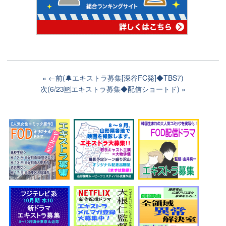
←前(🔔エキストラ募集[深谷FC発]◆TBS7)
次(6/23🆙エキストラ募集◆配信ショートド)