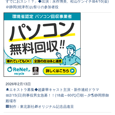
すでにおスシ！？」◆出演：永作博美、松山ケンイチ📅4/10(金)
＠静岡(焼津市)お祭りの参加者役
2026年2月13日
🔔エキストラ募集◆超豪華キャスト主演・新作連続ドラマ
📅2/15(日)刑事役男女急募！！(18歳～60代)🕘朝～夕🌎静岡県御
殿場市
🏢制作：東北新社🎁オリジナル記念品進呈