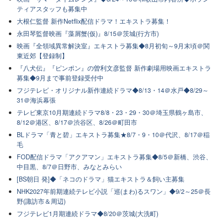
ティアスタッフも募集中
大根仁監督 新作Netflix配信ドラマ！エキストラ募集！
永田琴監督映画『藻屑蟹(仮)』8/15＠茨城(行方市)
映画『全領域異常解決室』エキストラ募集◆8月初旬～9月末頃＠関
東近郊【登録制】
『八犬伝』『ピンポン』の曽利文彦監督 新作劇場用映画エキストラ
募集◆9月まで事前登録受付中
フジテレビ・オリジナル新作連続ドラマ◆8/13・14＠水戸◆8/29～
31＠海浜幕張
テレビ東京10月期連続ドラマ8/8・23・29・30＠埼玉県鶴ヶ島市、
8/12＠港区、8/17＠渋谷区、8/26＠町田市
BLドラマ「青と碧」エキストラ募集★8/7・9・10＠代沢、8/17＠稲
毛
FOD配信ドラマ「アクアマン」エキストラ募集◆8/5＠新橋、渋谷、
中目黒、8/7＠日野市、みなとみらい
[BS朝日 発]◆「ネコのドラマ」猫エキストラ＆飼い主募集
NHK2027年前期連続テレビ小説「巡(まわ)るスワン」◆9/2～25＠長
野(諏訪市＆周辺)
フジテレビ1月期連続ドラマ◆8/20＠茨城(大洗町)