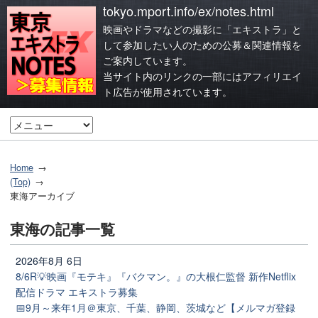
tokyo.mport.info/ex/notes.html
映画やドラマなどの撮影に「エキストラ」と
して参加したい人のための公募＆関連情報を
ご案内しています。
当サイト内のリンクの一部にはアフィリエイ
ト広告が使用されています。
Home
(Top)
東海アーカイブ
東海の記事一覧
2026年8月 6日
8/6R💡映画『モテキ』『バクマン。』の大根仁監督 新作Netflix
配信ドラマ エキストラ募集
📅9月～来年1月＠東京、千葉、静岡、茨城など【メルマガ登録