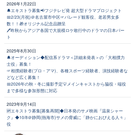
2026年1月22日
🔔エキストラ募集📢フジテレビ発 超大型ドラマプロジェクト
📅2/23(月祝)＠名古屋市中区☞パレード観客役、老若男女多
数！！🎁オリジナル記念品贈呈
🖊昨秋からアジア各国で大規模ロケ敢行中のドラマの日本パー
ト
2025年8月30日
🔔オーディション◆配信系ドラマ＜詳細未発表＞の「大相撲力
士役」募集！
☞相撲経験者(プロ・アマ)、各種スポーツ経験者、演技経験者な
どなど広く募集！
📅2026年の秋・冬に撮影予定💡メインキャストから脇役・端役
まで多様な参加形態に対応
2023年9月14日
🆙エキストラ募集[募集再開]◆日本発のサメ映画『温泉シャー
ク』◆10/8＠静岡(熱海市)サメの脅威に「静かにおびえる人々」
役