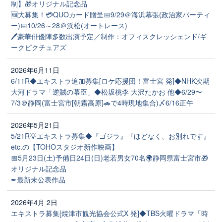
制】🎁オリジナル記念品
🆕大募集！💳QUOカード贈呈📅9/29＠海浜幕張(政治家パーティ
ー)📅10/26～28＠浜松(オートレース)
🖊豪華俳優陣多数出演予定／制作：オフィスクレッシェンド/ギ
ークピクチュアズ
2026年6月11日
6/11R◆エキストラ追加募集[ロケ応援団！富士宮 発]◆NHK次期
大河ドラマ「逆賊の幕臣」◆松坂桃李 大沢たかお 他◆6/29〜
7/3＠静岡(富士宮市[朝霧高原]🚗で4時現地集合)〆6/16正午
2026年5月21日
5/21R💡エキストラ募集◆『ゴジラ』『ほどなく、お別れです』
etc.の【TOHOスタジオ新作映画】
📅5月23日(土)予備日24日(日)老若男女70名🌍️静岡県富士宮市🎁
オリジナル記念品
✒最新未公表作品
2026年4月 2日
エキストラ募集[焼津市観光協会公式X 発]◆TBS火曜ドラマ「時