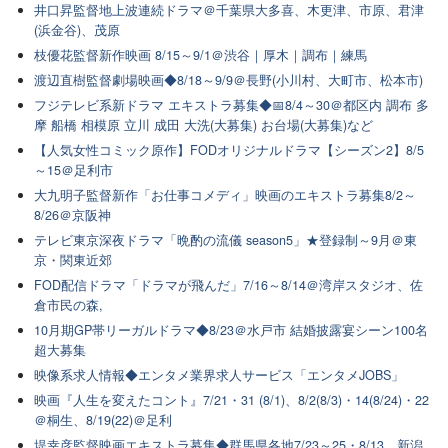
井口昇監督地上波連続ドラマ＠千葉県大多喜、木更津、市原、君津
(浜金谷)、茂原
枝優花監督新作映画 8/15～9/1＠渋谷｜厚木｜調布｜練馬
渡辺直樹監督劇場映画◆8/18～9/9＠長野(小川村、大町市、松本市)
フジテレビ系新ドラマ エキストラ募集◆📅8/4～30＠都区内 調布 多
摩 船橋 相模原 立川 成田 大洗(大募集) お台場(大募集)など
【人気女性コミック原作】FODオリジナルドラマ【シーズン2】8/5
～15＠足利市
大九明子監督新作「お仕事コメディ」映画のエキストラ募集8/2～
8/26＠京阪神
テレビ東京深夜ドラマ「晩酌の流儀 season5」★登録制～9月＠東
京・関東近郊
FOD配信ドラマ「ドラマが飛んだ」7/16～8/14＠湾岸スタジオ、佐
倉市民の森,
10月期GP帯リーガルドラマ◆8/23＠水戸市 結婚披露宴シーン100名
超大募集
映像系求人情報◆エンタメ業界求人サービス「エンタメJOBS」
映画『人生を変えたコント』7/21・31 (8/1)、8/2(8/3)・14(8/24)・22
＠桐生、8/19(22)＠足利
堤幸彦監督映画エキストラ募集◆群馬県各地7/23～25・8/13、新潟