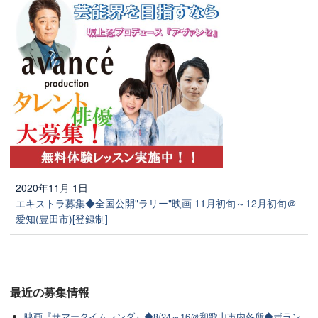
2020年11月 1日
エキストラ募集◆全国公開"ラリー"映画 11月初旬～12月初旬＠
愛知(豊田市)[登録制]
最近の
募集情報
映画『サマータイムレンダ』◆8/24～16＠和歌山市内各所◆ボラン