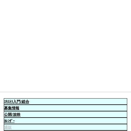
ｴｷｽﾄﾗ
入門/総合
募集情報
公開/放映
ｶﾚﾝﾀﾞｰ
通販