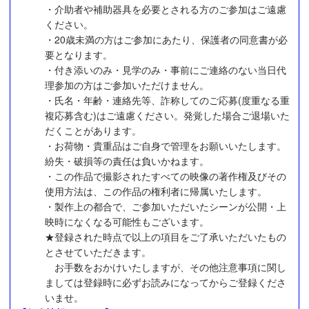
・介助者や補助器具を必要とされる方のご参加はご遠慮
ください。
・20歳未満の方はご参加にあたり、保護者の同意書が必
要となります。
・付き添いのみ・見学のみ・事前にご連絡のない当日代
理参加の方はご参加いただけません。
・氏名・年齢・連絡先等、詐称してのご応募(度重なる重
複応募含む)はご遠慮ください。発覚した場合ご退場いた
だくことがあります。
・お荷物・貴重品はご自身で管理をお願いいたします。
紛失・破損等の責任は負いかねます。
・この作品で撮影されたすべての映像の著作権及びその
使用方法は、この作品の権利者に帰属いたします。
・製作上の都合で、ご参加いただいたシーンが公開・上
映時になくなる可能性もございます。
★登録された時点で以上の項目をご了承いただいたもの
とさせていただきます。
お手数をおかけいたしますが、その他注意事項に関し
ましては登録時に必ずお読みになってからご登録くださ
いませ。