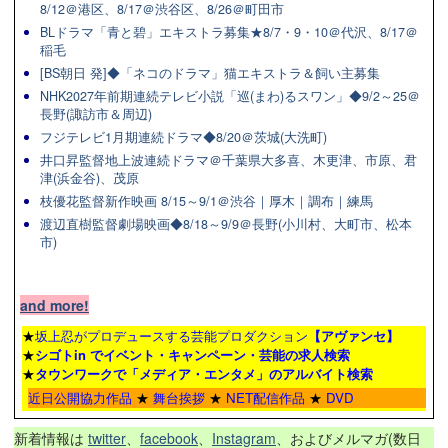
8/12＠港区、8/17＠渋谷区、8/26＠町田市
BLドラマ「青と碧」エキストラ募集★8/7・9・10＠代沢、8/17＠
稲毛
[BS朝日 発]◆「ネコのドラマ」猫エキストラ＆飼い主募集
NHK2027年前期連続テレビ小説「巡(まわ)るスワン」◆9/2～25＠
長野(諏訪市＆周辺)
フジテレビ1月期連続ドラマ◆8/20＠茨城(大洗町)
井口昇監督地上波連続ドラマ＠千葉県大多喜、木更津、市原、君
津(浜金谷)、茂原
枝優花監督新作映画 8/15～9/1＠渋谷｜厚木｜調布｜練馬
渡辺直樹監督劇場映画◆8/18～9/9＠長野(小川村、大町市、松本
市)
and more!
★
坂上忍がプロデュースする芸能プロダクション
【アヴァンセ】
★
シゴトin でイベント・キャンペーン・芸能の求人検索
★
タウンワーク
で「メディア・エンタメ」のアルバイト検索
近日公開協力作品
★
舞台挨拶
★
NET配信作品
★
DVD
新着情報は
twitter
、
facebook
、
Instagram
、およびメルマガ(数日