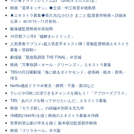
テレ東ドラマプレミアム23「Qros(キュロス)の女」
映画『道草キッチン』◆主演：中江有里＠徳島県
🔔エキストラ募集◆長久允(ながひさ まこと)監督新作映画＜詳細未
公表＞ 📅10/15～11月初旬…
飯塚健監督映画＠高知県
10月期フジ月9「嘘解きレトリック」
人気青春ラブコメ×超人気若手キャスト陣！英勉監督映画エキストラ
募集＜登録制＞
劇場版「緊急取調室 THE FINAL」＠茨城
映画『万事快調＜オール・グリーンズ＞』エキストラ募集
TBS10月日曜劇場「海に眠るダイヤモンド」@長崎・栃木・群馬・
埼玉
Netflix連続ドラマ＠東京・静岡・千葉・新潟など
テレビやCMに出演できるチャンスを掴もう！「アプローズプラス」
TBS「あのクズを殴ってやりたいんだ」エキストラ募集
映画『カラダ探し』の続編＠別府＆北九州
沖縄戦(1945年)を描く映画のエキストラ募集＠沖縄
世界的登山家の半生を描く 阪本順治監督新作映画
映画『ゴリラホール』＠大阪