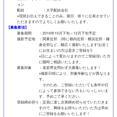
ョン
配給
：大手配給会社
※現状お伝えできることのみ。後日、徐々に公表させてい
ただきますのでよろしくお願いいたします。
【募集要項】
募集期間
：2016年10月下旬～12月下旬予定
撮影予定地
：関東近郊 (特に都内近郊・横浜近郊・鎌
倉近郊など…幅広く撮影いたします!お近く
にお住まいの方は是非ご登録を!)
※日によって変わりますのでご登録頂いた方
に随時ご相談いたします。
募集対象
：老若男女問わず大募集いたします！
※撮影日程により、対象年齢などが異なりま
す。
そのため、ご登録いただいても条件や日
によって参加できない方もいらっしゃいま
す。予めご了承ください。
登録締め切り
：定員に達し次第締め切らせていただきま
すので、興味をお持ちいただいた方は早め
にご登録をお願いいたします！