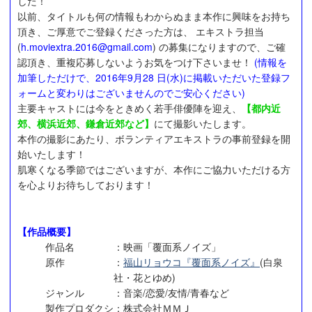
した！
以前、タイトルも何の情報もわからぬまま本作に興味をお持ち
頂き、ご厚意でご登録くださった方は、 エキストラ担当
(
h.moviextra.2016@gmail.com
) の募集になりますので、ご確
認頂き、重複応募しないようお気をつけ下さいませ！
(情報を
加筆しただけで、2016年9月28 日(水)に掲載いただいた登録フ
ォームと変わりはございませんのでご安心ください)
主要キャストには今をときめく若手俳優陣を迎え、
【都内近
郊、横浜近郊、鎌倉近郊など】
にて撮影いたします。
本作の撮影にあたり、ボランティアエキストラの事前登録を開
始いたします！
肌寒くなる季節ではございますが、本作にご協力いただける方
を心よりお待ちしております！
【作品概要】
作品名
：映画「覆面系ノイズ」
原作
：
福山リョウコ『覆面系ノイズ』
(白泉
社・花とゆめ)
ジャンル
：音楽/恋愛/友情/青春など
製作プロダクシ
：株式会社ＭＭＪ