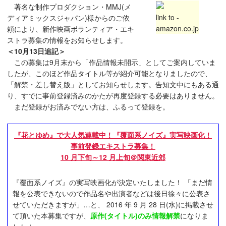
著名な制作プロダクション・MMJ(メ
link to -
ディアミックスジャパン)様からのご依
amazon.co.jp
頼により、新作映画ボランティア・エキ
ストラ募集の情報をお知らせします。
＜10月13日追記＞
この募集は9月末から「作品情報未開示」としてご案内していま
したが、このほど作品タイトル等が紹介可能となりましたので、
「解禁・差し替え版」としてお知らせします。告知文中にもある通
り、すでに事前登録済みのかたが再度登録する必要はありません。
まだ登録がお済みでない方は、ふるって登録を。
『花とゆめ』で大人気連載中！『覆面系ノイズ』実写映画化！
事前登録エキストラ募集！
10 月下旬～12 月上旬＠関東近郊
『覆面系ノイズ』の実写映画化が決定いたしました！ 「まだ情
報を公表できないので作品名や出演者などは後日徐々に公表さ
せていただきますが」…と、 2016 年 9 月 28 日(水)に掲載させ
て頂いた本募集ですが、
原作(タイトル)のみ情報解禁
になりま