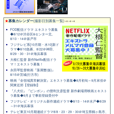
★
募集カレンダー
(撮影日別募集一覧)
→→→
FOD配信ドラマ エキストラ募集
◆8/12＠渋谷区&センター北、
8/13・14＠坂戸市
フジテレビ系[10月期・水10]新ド
ラマ◆8/10急募、8/22＠神田、
8/29・30・31＠海浜幕張
大根仁監督 新作Netflix配信ドラ
マ！エキストラ募集！
永田琴監督映画『藻屑蟹(仮)』
8/15＠茨城(行方市)
映画『全領域異常解決室』エキストラ募集◆8月初旬～9月末頃＠
関東近郊【登録制】
『八犬伝』『ピンポン』の曽利文彦監督 新作劇場用映画エキスト
ラ募集◆9月まで事前登録受付中
フジテレビ・オリジナル新作連続ドラマ◆8/13・14＠水戸◆8/29
～31＠海浜幕張
テレビ東京10月期連続ドラマ8/8・23・29・30＠埼玉県鶴ヶ島市、