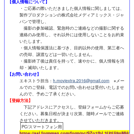
【個人情報について】
・ご応募の際いただきました個人情報に関しましては、
製作プロダクションの株式会社メディアミックス・ジャ
パンで管理し、
撮影の参加確認、緊急時のご連絡などの撮影に関する
連絡のみ使用し、それ以外には使用しないことをお約束
いたします。
・個人情報保護法に基づき、目的以外の使用、第三者へ
の売却、譲渡などは一切いたしません。
・撮影終了後は責任を持って、速やかに、個人情報を消
却・滅却いたします。
【お問い合わせ】
エキストラ担当：
h.moviextra.2016@gmail.com
※メー
ルでのご登録、電話でのお問い合わせは受付いたしませ
んので、予めご了承ください。
【登録方法】
下記アドレスにアクセスし、登録フォームからご応募
ください。募集日程が決まり次第、随時メールでご連絡
させていただきます。
PC/スマートフォン用
https://ssl.formman.com/form/pc/SZo1fbL3U0Ui9nMH/