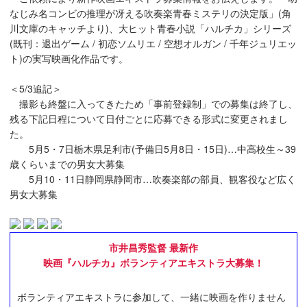
なじみ名コンビの推理が冴える吹奏楽青春ミステリの決定版」(角
川文庫のキャッチより)、大ヒット青春小説「ハルチカ」シリーズ
(既刊：退出ゲーム / 初恋ソムリエ / 空想オルガン / 千年ジュリエッ
ト)の実写映画化作品です。
＜5/3追記＞
撮影も終盤に入ってきたため「事前登録制」での募集は終了し、
残る下記日程について日付ごとに応募できる形式に変更されまし
た。
5月5・7日栃木県足利市(予備日5月8日・15日)…中高校生～39
歳くらいまでの男女大募集
5月10・11日静岡県静岡市…吹奏楽部の部員、観客役など広く
男女大募集
市井昌秀監督 最新作
映画『ハルチカ』ボランティアエキストラ大募集！
ボランティアエキストラに参加して、一緒に映画を作りません