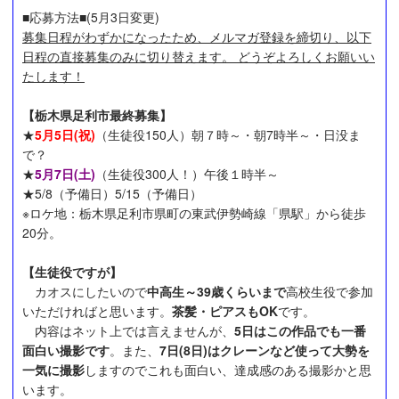
■応募方法■(5月3日変更)
募集日程がわずかになったため、メルマガ登録を締切り、以下
日程の直接募集のみに切り替えます。 どうぞよろしくお願いい
たします！
【栃木県足利市最終募集】
★
5月5日(祝)
（生徒役150人）朝７時～・朝7時半～・日没ま
で？
★
5月7日(土)
（生徒役300人！）午後１時半～
★5/8（予備日）5/15（予備日）
※ロケ地：栃木県足利市県町の東武伊勢崎線「県駅」から徒歩
20分。
【生徒役ですが】
カオスにしたいので
中高生～39歳くらいまで
高校生役で参加
いただければと思います。
茶髪・ピアスもOK
です。
内容はネット上では言えませんが、
5日はこの作品でも一番
面白い撮影です
。また、
7日(8日)はクレーンなど使って大勢を
一気に撮影
しますのでこれも面白い、達成感のある撮影かと思
います。