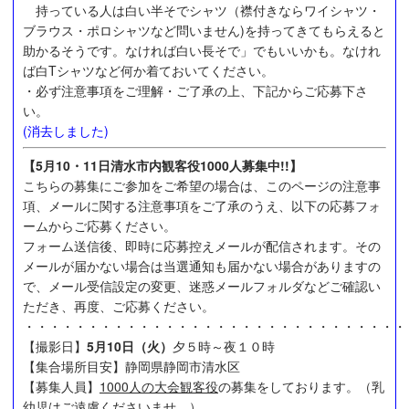
持っている人は白い半そでシャツ（襟付きならワイシャツ・
ブラウス・ポロシャツなど問いません)を持ってきてもらえると
助かるそうです。なければ白い長そで」でもいいかも。なけれ
ば白Tシャツなど何か着ておいてください。
・必ず注意事項をご理解・ご了承の上、下記からご応募下さ
い。
(消去しました)
【5月10・11日清水市内観客役1000人募集中!!】
こちらの募集にご参加をご希望の場合は、このページの注意事
項、メールに関する注意事項をご了承のうえ、以下の応募フォ
ームからご応募ください。
フォーム送信後、即時に応募控えメールが配信されます。その
メールが届かない場合は当選通知も届かない場合がありますの
で、メール受信設定の変更、迷惑メールフォルダなどご確認い
ただき、再度、ご応募ください。
・・・・・・・・・・・・・・・・・・・・・・・・・・・・・・
【撮影日】
5月10日（火）
夕５時～夜１０時
【集合場所目安】静岡県静岡市清水区
【募集人員】
1000人の大会観客役
の募集をしております。（乳
幼児はご遠慮くださいませ。）