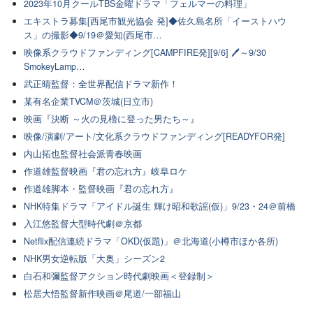
2023年10月クールTBS金曜ドラマ「フェルマーの料理」
エキストラ募集[西尾市観光協会 発]◆佐久島名所「イーストハウ
ス」の撮影◆9/19＠愛知(西尾市…
映像系クラウドファンディング[CAMPFIRE発][9/6] 🖊～9/30
SmokeyLamp…
武正晴監督：全世界配信ドラマ新作！
某有名企業TVCM＠茨城(日立市)
映画『決断 ～火の見櫓に登った男たち～』
映像/演劇/アート/文化系クラウドファンディング[READYFOR発]
内山拓也監督社会派青春映画
作道雄監督映画『君の忘れ方』岐阜ロケ
作道雄脚本・監督映画『君の忘れ方』
NHK特集ドラマ「アイドル誕生 輝け昭和歌謡(仮)」9/23・24＠前橋
入江悠監督大型時代劇＠京都
Netflix配信連続ドラマ「OKD(仮題)」＠北海道(小樽市ほか各所)
NHK男女逆転版「大奥」シーズン2
白石和彌監督アクション時代劇映画＜登録制＞
松居大悟監督新作映画＠尾道/一部福山