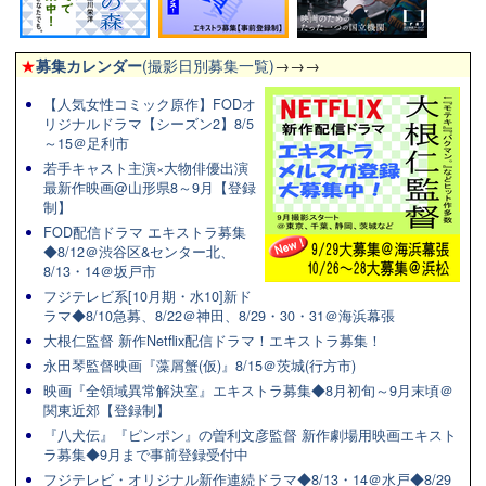
★
募集カレンダー
(撮影日別募集一覧)
→→→
【人気女性コミック原作】FODオ
リジナルドラマ【シーズン2】8/5
～15＠足利市
若手キャスト主演×大物俳優出演
最新作映画@山形県8～9月【登録
制】
FOD配信ドラマ エキストラ募集
◆8/12＠渋谷区&センター北、
8/13・14＠坂戸市
フジテレビ系[10月期・水10]新ド
ラマ◆8/10急募、8/22＠神田、8/29・30・31＠海浜幕張
大根仁監督 新作Netflix配信ドラマ！エキストラ募集！
永田琴監督映画『藻屑蟹(仮)』8/15＠茨城(行方市)
映画『全領域異常解決室』エキストラ募集◆8月初旬～9月末頃＠
関東近郊【登録制】
『八犬伝』『ピンポン』の曽利文彦監督 新作劇場用映画エキスト
ラ募集◆9月まで事前登録受付中
フジテレビ・オリジナル新作連続ドラマ◆8/13・14＠水戸◆8/29