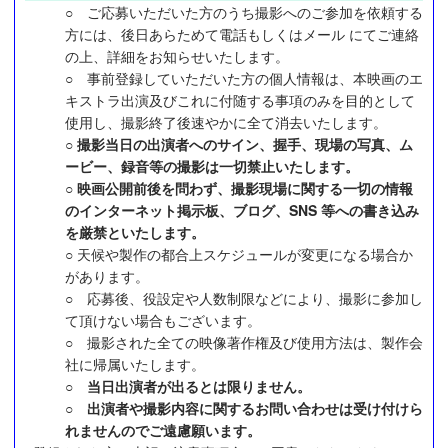
○ ご応募いただいた方のうち撮影へのご参加を依頼する
方には、後日あらためて電話もしくはメール にてご連絡
の上、詳細をお知らせいたします。
○ 事前登録していただいた方の個人情報は、本映画のエ
キストラ出演及びこれに付随する事項のみを目的として
使用し、撮影終了後速やかに全て消去いたします。
○
撮影当日の出演者へのサイン、握手、現場の写真、ム
ービー、録音等の撮影は一切禁止いたします。
○
映画公開前後を問わず、撮影現場に関する一切の情報
のインターネット掲示板、ブログ、SNS 等への書き込み
を厳禁といたします。
○ 天候や製作の都合上スケジュールが変更になる場合か
があります。
○ 応募後、役設定や人数制限などにより、撮影に参加し
て頂けない場合もございます。
○ 撮影された全ての映像著作権及び使用方法は、製作会
社に帰属いたします。
○
当日出演者が出るとは限りません。
○
出演者や撮影内容に関するお問い合わせは受け付けら
れませんのでご遠慮願います。