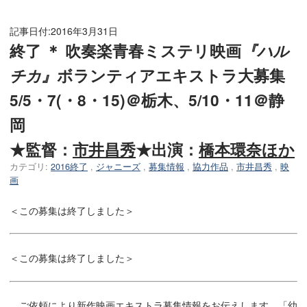
記事日付:
2016年3月31日
終了 ＊ 吹奏楽青春ミステリ映画
『ハル
チカ』
ボランティアエキストラ大募集
5/5・7(・8・15)＠栃木、5/10・11＠静
岡
★監督：
市井昌秀
★出演：
橋本環奈ほか
カテゴリ:
2016終了
,
ジャニーズ
,
募集情報
,
協力作品
,
市井昌秀
,
映
画
＜この募集は終了しました＞
＜この募集は終了しました＞
ご依頼により新作映画エキストラ募集情報をお伝えします。「幼