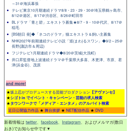
～31＠海浜幕張
テレビ東京10月期連続ドラマ8/8・23・29・30＠埼玉県鶴ヶ島市、
8/12＠港区、8/17＠渋谷区、8/26＠町田市
BLドラマ「青と碧」エキストラ募集★8/7・9・10＠代沢、8/17＠
稲毛
[BS朝日 発]◆「ネコのドラマ」猫エキストラ＆飼い主募集
NHK2027年前期連続テレビ小説「巡(まわ)るスワン」◆9/2～25＠
長野(諏訪市＆周辺)
フジテレビ1月期連続ドラマ◆8/20＠茨城(大洗町)
井口昇監督地上波連続ドラマ＠千葉県大多喜、木更津、市原、君
津(浜金谷)、茂原
and more!
★
坂上忍がプロデュースする芸能プロダクション
【アヴァンセ】
★
シゴトin でイベント・キャンペーン・芸能の求人検索
★
タウンワーク
で「メディア・エンタメ」のアルバイト検索
近日公開協力作品
★
舞台挨拶
★
NET配信作品
★
DVD
新着情報は
twitter
、
facebook
、
Instagram
、およびメルマガ(数日
おき)でお知らせ中です▼