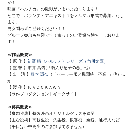
か！
映画『ハルチカ』の撮影がいよいよ始まります！
そこで、ボランティアエキストラをメルマガ形式で募集いたし
ます。
男女問わずご登録ください！！
グループ参加も歓迎です！奮ってのご登録お待ちしておりま
す!!
≪作品概要≫
【 原 作 】
初野 晴〈ハルチカ〉シリーズ（角川文庫）
【 監 督 】市井 昌秀(「箱入り息子の恋」他)
【 出 演 】
橋本 環奈
（「セーラー服と機関銃 - 卒業 -」他）ほ
か
【 製 作 】ＫＡＤＯＫＡＷＡ
【制作プロダクション】ギークサイト
≪募集概要≫
【参加特典】特製映画オリジナルグッズを進呈
【主な役柄】高校生役、先生役、観客役、乗客、通行人など
（平日は小中高生のご参加はできません）