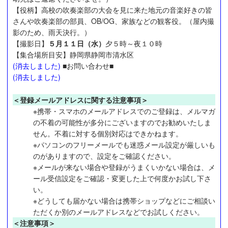
【役柄】高校の吹奏楽部の大会を見に来た地元の音楽好きの皆
さんや吹奏楽部の部員、OB/OG、家族などの観客役。（屋内撮
影のため、雨天決行。）
【撮影日】
５月１１日（水）
夕５時～夜１０時
【集合場所目安】静岡県静岡市清水区
(消去しました)
■お問い合わせ■
(消去しました)
＜登録メールアドレスに関する注意事項＞
※携帯・スマホのメールアドレスでのご登録は、メルマガ
の不着の可能性が多分にございますのでお勧めいたしま
せん。不着に対する個別対応はできかねます。
※パソコンのフリーメールでも迷惑メール設定が厳しいも
のがありますので、設定をご確認ください。
※メールが来ない場合や登録がうまくいかない場合は、メ
ール受信設定をご確認・変更した上で何度かお試し下さ
い。
※どうしても届かない場合は携帯ショップなどにご相談い
ただくか別のメールアドレスなどでお試しください。
＜注意事項＞