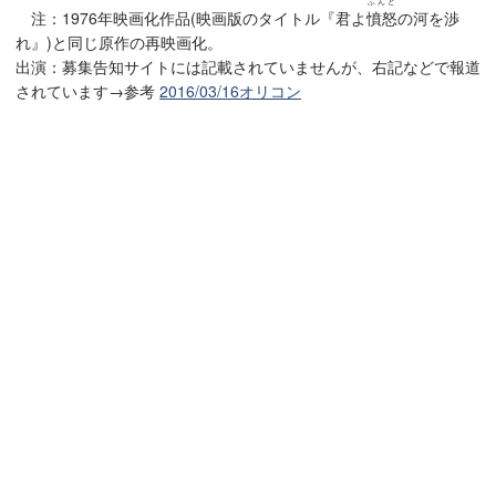
ふんど
注：1976年映画化作品(映画版のタイトル『君よ
憤怒
の河を渉
れ』)と同じ原作の再映画化。
出演：募集告知サイトには記載されていませんが、右記などで報道
されています→参考
2016/03/16オリコン