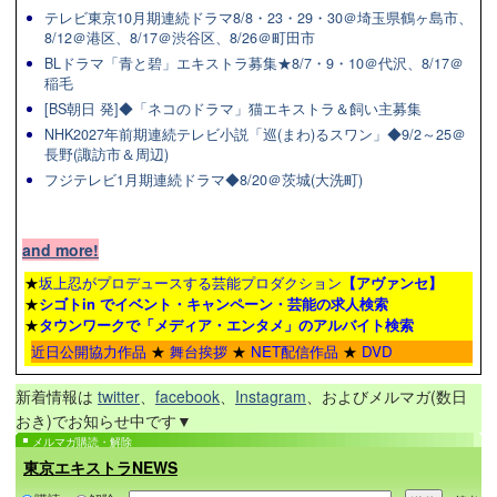
テレビ東京10月期連続ドラマ8/8・23・29・30＠埼玉県鶴ヶ島市、
8/12＠港区、8/17＠渋谷区、8/26＠町田市
BLドラマ「青と碧」エキストラ募集★8/7・9・10＠代沢、8/17＠
稲毛
[BS朝日 発]◆「ネコのドラマ」猫エキストラ＆飼い主募集
NHK2027年前期連続テレビ小説「巡(まわ)るスワン」◆9/2～25＠
長野(諏訪市＆周辺)
フジテレビ1月期連続ドラマ◆8/20＠茨城(大洗町)
and more!
★
坂上忍がプロデュースする芸能プロダクション
【アヴァンセ】
★
シゴトin でイベント・キャンペーン・芸能の求人検索
★
タウンワーク
で「メディア・エンタメ」のアルバイト検索
近日公開協力作品
★
舞台挨拶
★
NET配信作品
★
DVD
新着情報は
twitter
、
facebook
、
Instagram
、およびメルマガ(数日
おき)でお知らせ中です▼
メルマガ購読・解除
東京エキストラNEWS