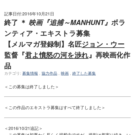
記事日付:
2016年10月21日
終了 ＊
映画『追捕～MANHUNT』
ボラ
ンティア・エキストラ募集
【メルマガ登録制】名匠
ジョン・ウー
監督『
君よ憤怒の河を渉れ
』再映画化作
品
カテゴリ:
募集情報
,
協力作品
,
映画
,
終了した募集
＜この募集は終了しました＞
＜この作品のエキストラ募集はすべて終了しました＞
＜2016/10/21追記＞
この募集は初夏から長らく掲載中ですが、撮影は着実に続き、い