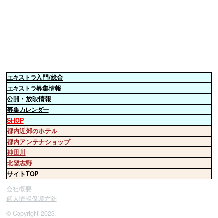
エキストラ
入門/総合
エキストラ
募集情報
公開・放映情報
募集
カレンダー
SHOP
都内近郊のホテル
都内アンテナショップ
神田川
北習志野
サイトTOP
会社概要
個人情報保護方針
© Copyright 2023.