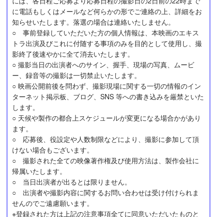
には、各日程ご応募より応募日程の撮影日の2日前の22時まで
に電話もしくはメールなど何らかの形でご連絡の上、詳細をお
知らせいたします。落選の場合は連絡いたしません。
○ 事前登録していただいた方の個人情報は、本映画のエキス
トラ出演及びこれに付随する事項のみを目的として使用し、撮
影終了後速やかに全て消去いたします。
○ 撮影当日の出演者へのサイン、握手、現場の写真、ムービ
ー、録音等の撮影は一切禁止いたします。
○ 映画公開前後を問わず、撮影現場に関する一切の情報のイン
ターネット掲示板、ブログ、SNS 等への書き込みを厳禁といた
します。
○ 天候や製作の都合上スケジュールが変更になる場合かがあり
ます。
○ 応募後、役設定や人数制限などにより、撮影に参加して頂
けない場合もございます。
○ 撮影された全ての映像著作権及び使用方法は、製作会社に
帰属いたします。
○ 当日出演者が出るとは限りません。
○ 出演者や撮影内容に関するお問い合わせは受け付けられま
せんのでご遠慮願います。
※登録された方は上記の注意事項全てに同意いただいたものと