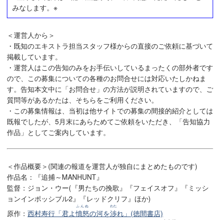
みなします。※
＜運営人から＞
・既知のエキストラ担当スタッフ様からの直接のご依頼に基づいて
掲載しています。
・運営人はこの告知のみをお手伝いしているまったくの部外者です
ので、この募集についての各種のお問合せには対応いたしかねま
す。告知本文中に「お問合せ」の方法が説明されていますので、ご
質問等があるかたは、そちらをご利用ください。
・この募集情報は、当初は他サイトでの募集の間接的紹介としては
既報でしたが、5月末にあらためてご依頼をいただき、「告知協力
作品」としてご案内しています。
＜作品概要＞(関連の報道を運営人が独自にまとめたものです)
作品名：『追捕～MANHUNT』
監督：ジョン・ウー(『男たちの挽歌』『フェイスオフ』『ミッシ
ョンインポッシブル2』『レッドクリフ』ほか)
ふんぬ
わた
原作：
西村寿行「君よ
憤怒
の河を
渉
れ」(徳間書店)