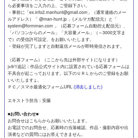
ら必要事項をご入力の上、ご登録下さい。
・事前に「ex.info2.manhunt@gmail.com」（通常連絡のメー
ルアドレス）「 @man-hunt.jp 」(メルマガ配信元）と「
system@formman.com 」（応募フォーム自動控え配信元）、
「パソコンからのメール」「大容量メール」（～3000文字ま
で）の受信許可設定、をお願いいたします。
・登録が完了しますと自動返信メールが即時発信されます。
（応募フォーム）（ここから先は外部サイトになります）
j※9/1追記：作品公式サイト内に設置されている応募フォームは
不具合が起こっております。以下のＵＲＬからのご登録をお願
いいたします↓。
ＰＣ／スマホ最適化フォームURL
(消去しました)
エキストラ担当：安藤
■お問い合わせ■
お問合せはこちらからお願いいたします。
お電話でのお問合せ、応募時の当落確認、作品・撮影内容や出
演者などの質問にはお答えできません。