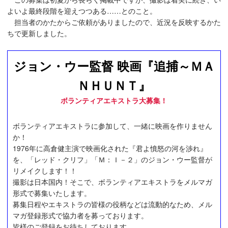
よいよ最終段階を迎えつつある……とのこと。
担当者のかたからご依頼がありましたので、近況を反映するかた
ちで更新しました。
ジョン・ウー監督 映画『追捕～ＭＡ
ＮＨＵＮＴ』
ボランティアエキストラ大募集！
ボランティアエキストラに参加して、一緒に映画を作りません
か！
1976年に高倉健主演で映画化された『君よ憤怒の河を渉れ』
を、「レッド・クリフ」「Ｍ：Ｉ－２」のジョン・ウー監督が
リメイクします！！
撮影は日本国内！そこで、ボランティアエキストラをメルマガ
形式で募集いたします。
募集日程やエキストラの皆様の役柄などは流動的なため、メル
マガ登録形式で協力者を募っております。
皆様のご登録をお待ちしております。