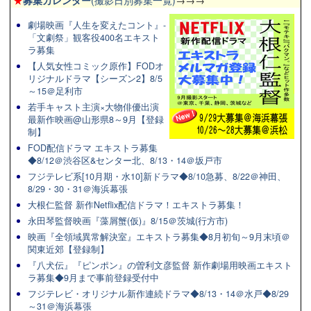
★
募集カレンダー
(撮影日別募集一覧)
→→→
劇場映画『人生を変えたコント』-
「文劇祭」観客役400名エキスト
ラ募集
【人気女性コミック原作】FODオ
リジナルドラマ【シーズン2】8/5
～15＠足利市
若手キャスト主演×大物俳優出演
最新作映画@山形県8～9月【登録
制】
FOD配信ドラマ エキストラ募集
◆8/12＠渋谷区&センター北、8/13・14＠坂戸市
フジテレビ系[10月期・水10]新ドラマ◆8/10急募、8/22＠神田、
8/29・30・31＠海浜幕張
大根仁監督 新作Netflix配信ドラマ！エキストラ募集！
永田琴監督映画『藻屑蟹(仮)』8/15＠茨城(行方市)
映画『全領域異常解決室』エキストラ募集◆8月初旬～9月末頃＠
関東近郊【登録制】
『八犬伝』『ピンポン』の曽利文彦監督 新作劇場用映画エキスト
ラ募集◆9月まで事前登録受付中
フジテレビ・オリジナル新作連続ドラマ◆8/13・14＠水戸◆8/29
～31＠海浜幕張