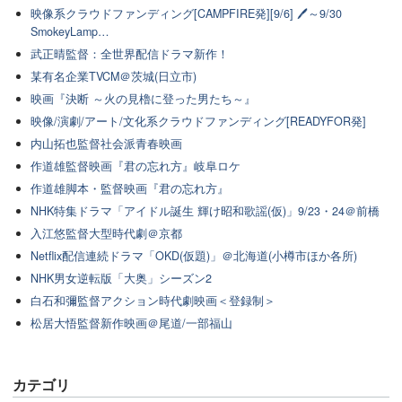
映像系クラウドファンディング[CAMPFIRE発][9/6] 🖊～9/30
SmokeyLamp…
武正晴監督：全世界配信ドラマ新作！
某有名企業TVCM＠茨城(日立市)
映画『決断 ～火の見櫓に登った男たち～』
映像/演劇/アート/文化系クラウドファンディング[READYFOR発]
内山拓也監督社会派青春映画
作道雄監督映画『君の忘れ方』岐阜ロケ
作道雄脚本・監督映画『君の忘れ方』
NHK特集ドラマ「アイドル誕生 輝け昭和歌謡(仮)」9/23・24＠前橋
入江悠監督大型時代劇＠京都
Netflix配信連続ドラマ「OKD(仮題)」＠北海道(小樽市ほか各所)
NHK男女逆転版「大奥」シーズン2
白石和彌監督アクション時代劇映画＜登録制＞
松居大悟監督新作映画＠尾道/一部福山
カテゴリ