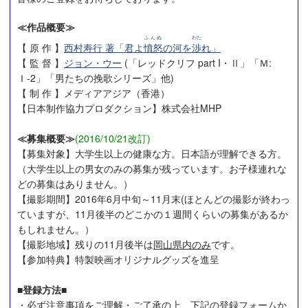
≪作品概要≫
ふんぬ
わた
【 原 作 】
西村寿行 著「君よ
憤怒
の河を
渉
れ」
【 監 督 】
ジョン・ウー
(「レッドクリフ part I・Ⅱ」「Ｍ:
Ｉ-2」「男たちの挽歌シリーズ」他)
【 制 作 】メディアアジア（香港）
【日本制作協力プロダクション】株式会社MHP
≪募集概要≫
(2016/10/21改訂)
【募集対象】大学生以上の健康な方。日本語が理解できる方。
（大学生以上の男女のみの募集が残っています。お子様連れな
どの募集はありません。）
【撮影期間】2016年6月中旬～11月末(ほとんどの撮影が終わっ
ていますが、11月後半のどこかの１週間くらいの募集があるか
もしれません。）
【撮影地域】残りの11月後半は
岡山県内のみ
です。
【参加特典】特製映画オリジナルグッズを進呈
■登録方法■
・必ず注意事項をご理解・ご了承の上、下記の登録フォームか