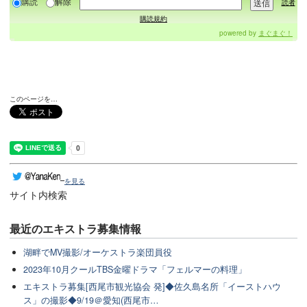
購読
解除
読者
購読規約
powered by
まぐまぐ！
このページを…
を見る
サイト内検索
最近のエキストラ募集情報
湖畔でMV撮影/オーケストラ楽団員役
2023年10月クールTBS金曜ドラマ「フェルマーの料理」
エキストラ募集[西尾市観光協会 発]◆佐久島名所「イーストハウ
ス」の撮影◆9/19＠愛知(西尾市…