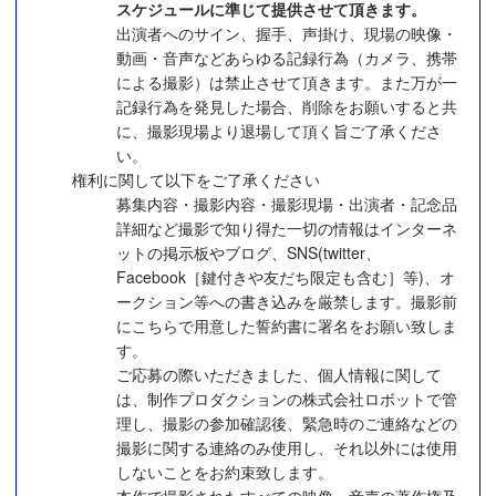
スケジュールに準じて提供させて頂きます。
出演者へのサイン、握手、声掛け、現場の映像・
動画・音声などあらゆる記録行為（カメラ、携帯
による撮影）は禁止させて頂きます。また万が一
記録行為を発見した場合、削除をお願いすると共
に、撮影現場より退場して頂く旨ご了承くださ
い。
権利に関して以下をご了承ください
募集内容・撮影内容・撮影現場・出演者・記念品
詳細など撮影で知り得た一切の情報はインターネ
ットの掲示板やブログ、SNS(twitter、
Facebook［鍵付きや友だち限定も含む］等)、オ
ークション等への書き込みを厳禁します。撮影前
にこちらで用意した誓約書に署名をお願い致しま
す。
ご応募の際いただきました、個人情報に関して
は、制作プロダクションの株式会社ロボットで管
理し、撮影の参加確認後、緊急時のご連絡などの
撮影に関する連絡のみ使用し、それ以外には使用
しないことをお約束致します。
本作で撮影されたすべての映像・音声の著作権及