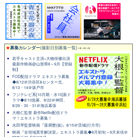
★
募集カレンダー
(撮影日別募集一覧)
→→→
若手キャスト主演×大物俳優出演
最新作映画@山形県8～9月【登録
制】
FOD配信ドラマ エキストラ募集
◆8/12＠渋谷区&センター北、
8/13・14＠坂戸市
フジテレビ系[10月期・水10]新ド
ラマ◆8/10急募、8/22＠神田、
8/29・30・31＠海浜幕張
大根仁監督 新作Netflix配信ドラ
マ！エキストラ募集！
永田琴監督映画『藻屑蟹(仮)』8/15＠茨城(行方市)
映画『全領域異常解決室』エキストラ募集◆8月初旬～9月末頃＠