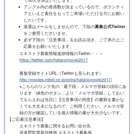
アングル内の座席数が決まっているので、ボランティ
アといえど責任をもってご来場いただける方にお願い
したいです。
落選はメールをしませんので、下段の
募集公式Twitter
をご参照くださいませ。
必ず下段の「注意事項」をお読み頂き、ご了承の上ご
応募をお願いいたします。
エキストラ募集情報進捗情報のTwitter・・＞
https://twitter.com/hatanomovie2017
募集登録サイトURL（Twitterも見られます）
http://movies.robot.co.jp/extra/hatanomovie2017/
※こちらのリンク先の「最下段」メルマガ登録の項目にあ
ります「緑色のボタン」より「メルマガ登録」しておい
てもらえれば当日に【注意事項の同意】の書類を書かな
くても大丈夫になるので、ご利用ください。メルマガ登
録の方が確認している個人情報の量が大分少ないです。
【ご応募注意事項】
エキストラ募集に関するお問い合せ先
波多野監督新作映画 エキストラ募集係