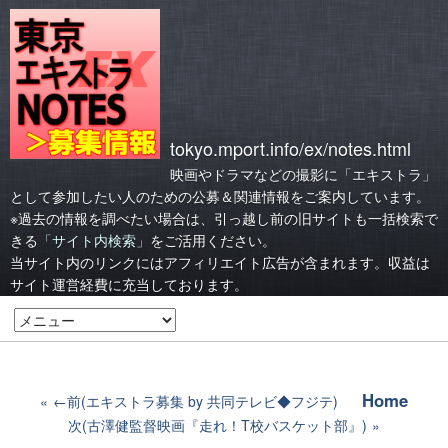
tokyo.mport.info/ex/notes.html
映画やドラマなどの撮影に「エキストラ」
として参加したい人のための公募＆関連情報をご案内しています。
※過去の情報を調べたい場合は、引っ越し前の旧サイトも一括検索で
きる
「サイト内検索」
をご活用ください。
当サイト内のリンクにはアフィリエイト広告が含まれます。収益は
サイト運営経費に充当しております。
Home
←前(エキストラ募集 by 共同テレビ◆フジテ)
次(古澤健監督映画『走れ！T校バスケット部』)