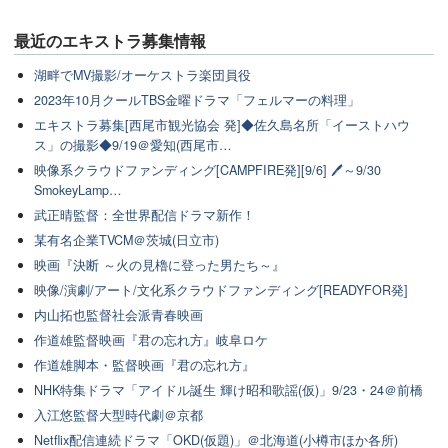
最近のエキストラ募集情報
湖畔でMV撮影/オーケストラ楽団員役
2023年10月クールTBS金曜ドラマ「フェルマーの料理」
エキストラ募集[西尾市観光協会 発]◆佐久島名所「イーストハウ
ス」の撮影◆9/19＠愛知(西尾市…
映像系クラウドファンディング[CAMPFIRE発][9/6] 🖊～9/30
SmokeyLamp…
武正晴監督：全世界配信ドラマ新作！
某有名企業TVCM＠茨城(日立市)
映画『決断 ～火の見櫓に登った男たち～』
映像/演劇/アート/文化系クラウドファンディング[READYFOR発]
内山拓也監督社会派青春映画
作道雄監督映画『君の忘れ方』岐阜ロケ
作道雄脚本・監督映画『君の忘れ方』
NHK特集ドラマ「アイドル誕生 輝け昭和歌謡(仮)」9/23・24＠前橋
入江悠監督大型時代劇＠京都
Netflix配信連続ドラマ「OKD(仮題)」＠北海道(小樽市ほか各所)