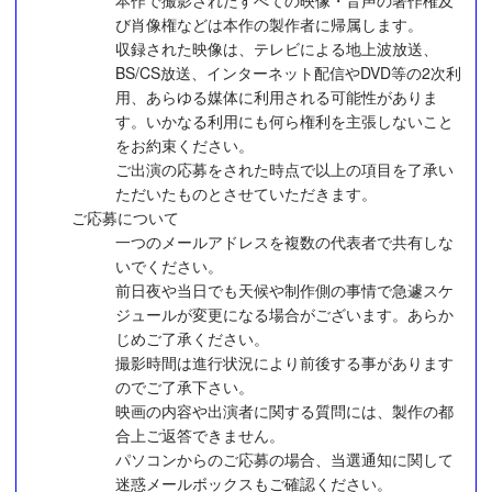
び肖像権などは本作の製作者に帰属します。
収録された映像は、テレビによる地上波放送、
BS/CS放送、インターネット配信やDVD等の2次利
用、あらゆる媒体に利用される可能性がありま
す。いかなる利用にも何ら権利を主張しないこと
をお約束ください。
ご出演の応募をされた時点で以上の項目を了承い
ただいたものとさせていただきます。
ご応募について
一つのメールアドレスを複数の代表者で共有しな
いでください。
前日夜や当日でも天候や制作側の事情で急遽スケ
ジュールが変更になる場合がございます。あらか
じめご了承ください。
撮影時間は進行状況により前後する事があります
のでご了承下さい。
映画の内容や出演者に関する質問には、製作の都
合上ご返答できません。
パソコンからのご応募の場合、当選通知に関して
迷惑メールボックスもご確認ください。