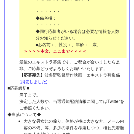
・・・・・・
◆備考欄：
・・・・・・
◆同行応募者がいる場合は必要な情報を人数
分お知らせください。
■お名前：、性別：、年齢： 歳、
＞＞＞＞本文、ここまで＜＜＜＜
最後のエキストラ募集です。ご都合が合いましたら是
非、ご応募どうぞよろしくお願いいたします。
【応募宛先】
波多野監督新作映画 エキストラ募集係
(消去しました)
■応募締切■
満了まで。
決定した人数や、当選通知配信情報に関してはTwitterを
ご参照ください。
◆当落について◆
大きな男女比の偏り、体格が横に大きな方、メール内
容の不備、等、多少の条件を考慮しつつ、概ね先着順
で30人を決定いたします。