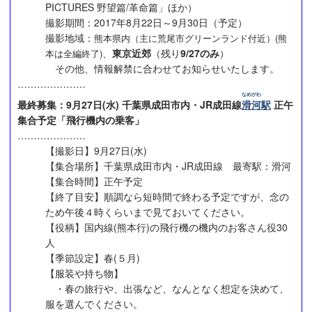
PICTURES 野望篇/革命篇」ほか）
撮影期間：2017年8月22日～9月30日（予定）
撮影地域：
熊本県内（主に荒尾市グリーンランド付近）(熊
、
東京近郊
（残り
9/27のみ
）
本は全編終了)
その他、情報解禁に合わせてお知らせいたします。
…………………
なめがわ
最終募集：9月27日(水) 千葉県成田市内・JR成田線
滑河
駅
正午
集合予定「飛行機内の乗客」
…………………
【撮影日】9月27日(水)
【集合場所】千葉県成田市内・JR成田線 最寄駅：滑河
【集合時間】正午予定
【終了目安】順調なら短時間で終わる予定ですが、念の
ため午後４時くらいまで見ておいてください。
【役柄】国内線(熊本行)の飛行機の機内のお客さん役30
人
【季節設定】春(５月)
【服装や持ち物】
・春の旅行や、出張など、なんとなく想定を決めて、
服を選んでください。