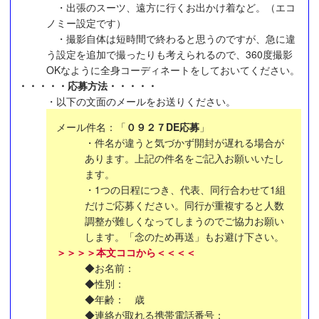
・出張のスーツ、遠方に行くお出かけ着など。（エコ
ノミー設定です）
・撮影自体は短時間で終わると思うのですが、急に違
う設定を追加で撮ったりも考えられるので、360度撮影
OKなように全身コーディネートをしておいてください。
・・・・・応募方法・・・・・
・以下の文面のメールをお送りください。
メール件名：「
０９２７DE応募
」
・件名が違うと気づかず開封が遅れる場合が
あります。上記の件名をご記入お願いいたし
ます。
・1つの日程につき、代表、同行合わせて1組
だけご応募ください。同行が重複すると人数
調整が難しくなってしまうのでご協力お願い
します。「念のため再送」もお避け下さい。
＞＞＞＞本文ココから＜＜＜＜
◆お名前：
◆性別：
◆年齢： 歳
◆連絡が取れる携帯電話番号：