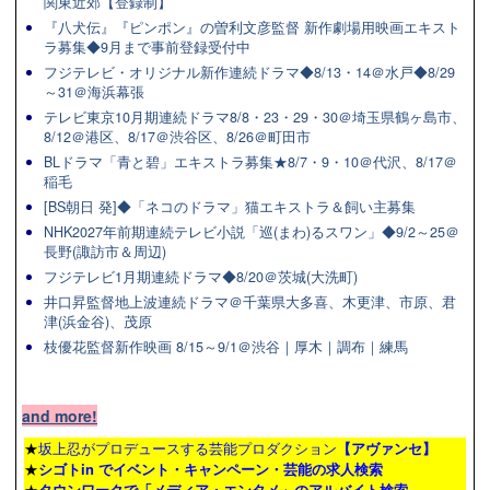
関東近郊【登録制】
『八犬伝』『ピンポン』の曽利文彦監督 新作劇場用映画エキスト
ラ募集◆9月まで事前登録受付中
フジテレビ・オリジナル新作連続ドラマ◆8/13・14＠水戸◆8/29
～31＠海浜幕張
テレビ東京10月期連続ドラマ8/8・23・29・30＠埼玉県鶴ヶ島市、
8/12＠港区、8/17＠渋谷区、8/26＠町田市
BLドラマ「青と碧」エキストラ募集★8/7・9・10＠代沢、8/17＠
稲毛
[BS朝日 発]◆「ネコのドラマ」猫エキストラ＆飼い主募集
NHK2027年前期連続テレビ小説「巡(まわ)るスワン」◆9/2～25＠
長野(諏訪市＆周辺)
フジテレビ1月期連続ドラマ◆8/20＠茨城(大洗町)
井口昇監督地上波連続ドラマ＠千葉県大多喜、木更津、市原、君
津(浜金谷)、茂原
枝優花監督新作映画 8/15～9/1＠渋谷｜厚木｜調布｜練馬
and more!
★
坂上忍がプロデュースする芸能プロダクション
【アヴァンセ】
★
シゴトin でイベント・キャンペーン・芸能の求人検索
★
タウンワーク
で「メディア・エンタメ」のアルバイト検索