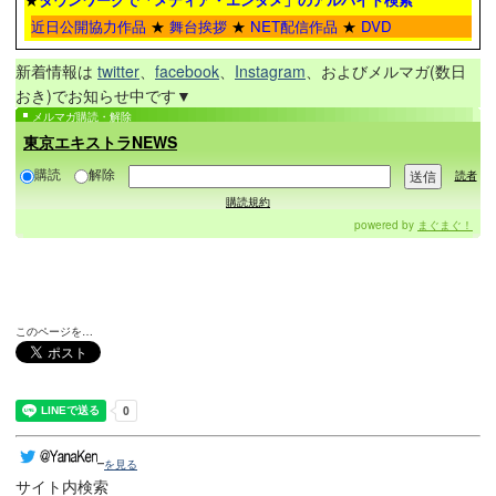
近日公開協力作品
★
舞台挨拶
★
NET配信作品
★
DVD
新着情報は
twitter
、
facebook
、
Instagram
、およびメルマガ(数日
おき)でお知らせ中です▼
メルマガ購読・解除
東京エキストラNEWS
購読
解除
読者
購読規約
powered by
まぐまぐ！
このページを…
を見る
サイト内検索