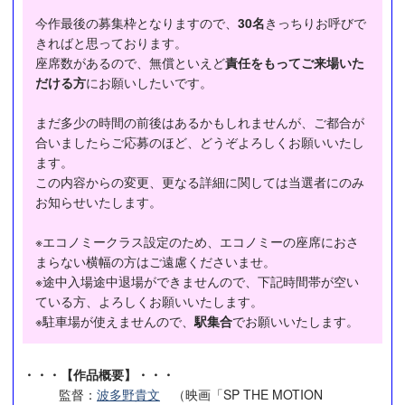
今作最後の募集枠となりますので、
30名
きっちりお呼びで
きればと思っております。
座席数があるので、無償といえど
責任をもってご来場いた
だける方
にお願いしたいです。
まだ多少の時間の前後はあるかもしれませんが、ご都合が
合いましたらご応募のほど、どうぞよろしくお願いいたし
ます。
この内容からの変更、更なる詳細に関しては当選者にのみ
お知らせいたします。
※エコノミークラス設定のため、エコノミーの座席におさ
まらない横幅の方はご遠慮くださいませ。
※途中入場途中退場ができませんので、下記時間帯が空い
ている方、よろしくお願いいたします。
※駐車場が使えませんので、
駅集合
でお願いいたします。
・・・【作品概要】・・・
監督：
波多野貴文
（映画「SP THE MOTION