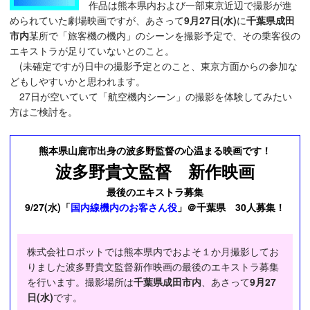
作品は熊本県内および一部東京近辺で撮影が進
められていた劇場映画ですが、あさって
9月27日(水)
に
千葉県成田
市内
某所で「旅客機の機内」のシーンを撮影予定で、その乗客役の
エキストラが足りていないとのこと。
(未確定ですが)日中の撮影予定とのこと、東京方面からの参加な
どもしやすいかと思われます。
27日が空いていて「航空機内シーン」の撮影を体験してみたい
方はご検討を。
熊本県山鹿市出身の波多野監督の心温まる映画です！
波多野貴文監督 新作映画
最後のエキストラ募集
9/27(水)「
国内線機内のお客さん役
」＠千葉県 30人募集！
株式会社ロボットでは熊本県内でおよそ１か月撮影してお
りました波多野貴文監督新作映画の最後のエキストラ募集
を行います。撮影場所は
千葉県成田市内
、あさって
9月27
日(水)
です。