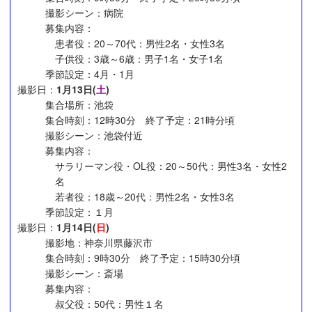
撮影シーン：病院
募集内容：
患者役：20～70代：男性2名・女性3名
子供役：3歳～6歳：男子1名・女子1名
季節設定：4月・1月
撮影日：
1月13日(
土
)
集合場所：池袋
集合時刻：12時30分 終了予定：21時分頃
撮影シーン：池袋付近
募集内容：
サラリーマン役・OL役：20～50代：男性3名・女性2
名
若者役：18歳～20代：男性2名・女性3名
季節設定：１月
撮影日：
1月14日(
日
)
撮影地：神奈川県藤沢市
集合時刻：9時30分 終了予定：15時30分頃
撮影シーン：斎場
募集内容：
叔父役：50代：男性１名