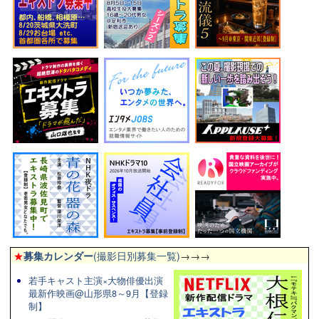
★
募集カレンダー
(撮影日別募集一覧)
→→→
若手キャスト主演×大物俳優出演
最新作映画@山形県8～9月【登録
制】