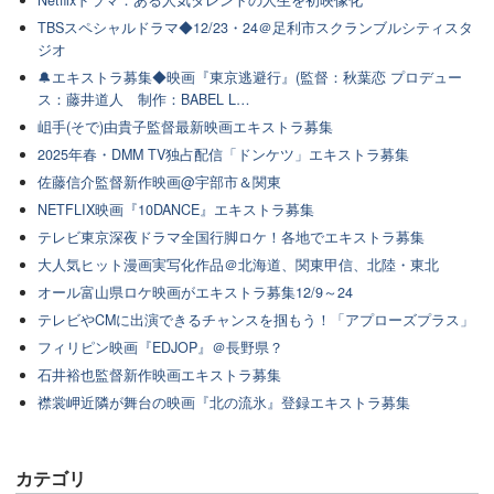
Netflixドラマ：ある人気タレントの人生を初映像化
TBSスペシャルドラマ◆12/23・24＠足利市スクランブルシティスタ
ジオ
🔔エキストラ募集◆映画『東京逃避行』(監督：秋葉恋 プロデュー
ス：藤井道人 制作：BABEL L…
岨手(そで)由貴子監督最新映画エキストラ募集
2025年春・DMM TV独占配信「ドンケツ」エキストラ募集
佐藤信介監督新作映画@宇部市＆関東
NETFLIX映画『10DANCE』エキストラ募集
テレビ東京深夜ドラマ全国行脚ロケ！各地でエキストラ募集
大人気ヒット漫画実写化作品＠北海道、関東甲信、北陸・東北
オール富山県ロケ映画がエキストラ募集12/9～24
テレビやCMに出演できるチャンスを掴もう！「アプローズプラス」
フィリピン映画『EDJOP』＠長野県？
石井裕也監督新作映画エキストラ募集
襟裳岬近隣が舞台の映画『北の流氷』登録エキストラ募集
カテゴリ