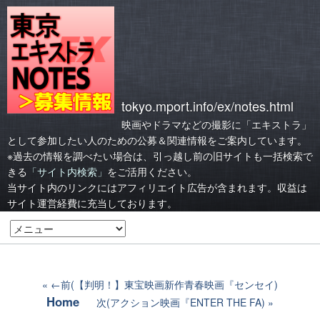
tokyo.mport.info/ex/notes.html
映画やドラマなどの撮影に「エキストラ」
として参加したい人のための公募＆関連情報をご案内しています。
※過去の情報を調べたい場合は、引っ越し前の旧サイトも一括検索で
きる
「サイト内検索」
をご活用ください。
当サイト内のリンクにはアフィリエイト広告が含まれます。収益は
サイト運営経費に充当しております。
←前(【判明！】東宝映画新作青春映画『センセイ)
Home
次(アクション映画『ENTER THE FA)