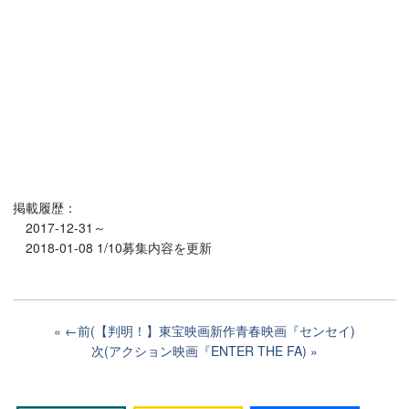
掲載履歴：
2017-12-31～
2018-01-08 1/10募集内容を更新
←前(【判明！】東宝映画新作青春映画『センセイ)
次(アクション映画『ENTER THE FA)