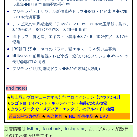
ラ募集◆9月まで事前登録受付中
フジテレビ・オリジナル新作連続ドラマ◆8/13・14＠水戸◆8/29
～31＠海浜幕張
テレビ東京10月期連続ドラマ8/8・23・29・30＠埼玉県鶴ヶ島市、
8/12＠港区、8/17＠渋谷区、8/26＠町田市
BLドラマ「青と碧」エキストラ募集★8/7・9・10＠代沢、8/17＠
稲毛
[BS朝日 発]◆「ネコのドラマ」猫エキストラ＆飼い主募集
NHK2027年前期連続テレビ小説「巡(まわ)るスワン」◆9/2～25＠
長野(諏訪市＆周辺)
フジテレビ1月期連続ドラマ◆8/20＠茨城(大洗町)
and more!
★
坂上忍がプロデュースする芸能プロダクション
【アヴァンセ】
★
シゴトin でイベント・キャンペーン・芸能の求人検索
★
タウンワーク
で「メディア・エンタメ」のアルバイト検索
近日公開協力作品
★
舞台挨拶
★
NET配信作品
★
DVD
新着情報は
twitter
、
facebook
、
Instagram
、およびメルマガ(数日
おき)でお知らせ中です▼