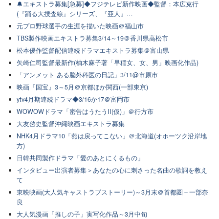
🔔エキストラ募集[急募]◆フジテレビ新作映画◆監督：本広克行
(『踊る大捜査線』シリーズ、『亜人』…
元プロ野球選手の生涯を描いた映画＠福山市
TBS製作映画エキストラ募集3/14～19＠香川県高松市
松本優作監督配信連続ドラマエキストラ募集＠富山県
矢崎仁司監督最新作(柚木麻子著「早稲女、女、男」映画化作品)
「アンメット ある脳外科医の日記」3/11@市原市
映画『国宝』3～5月＠京都ほか関西(一部東京)
ytv4月期連続ドラマ◆3/16か17＠富岡市
WOWOWドラマ「密告はうたうII(仮)」＠行方市
大友啓史監督沖縄映画エキストラ募集
NHK4月ドラマ10「燕は戻ってこない」＠北海道(オホーツク沿岸地
方)
日韓共同製作ドラマ「愛のあとにくるもの」
インタビュー出演者募集＞あなたの心に刺さった名曲の歌詞を教え
て
東映映画(大人気キャストラブストーリー)～3月末＠首都圏＋一部奈
良
大人気漫画「推しの子」実写化作品～3月中旬