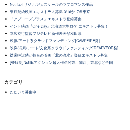
Netflixオリジナル/大スケールのラブロマンス作品
東映配給映画エキストラ大募集 3/16か17＠東京
「アプローズプラス」エキストラ登録募集
インド映画『One Day』北海道大型ロケ エキストラ募集！
本広克行監督フジテレビ新作映画@秋田県
映像/アート系クラウドファンディング[CAMPFIRE発]
映像/演劇/アート/文化系クラウドファンディング[READYFOR発]
襟裳岬近隣が舞台の映画『北の流氷』登録エキストラ募集
[登録制]Netflixアクション超大作＠関東、関西、東北など全国
カテゴリ
ただいま募集中