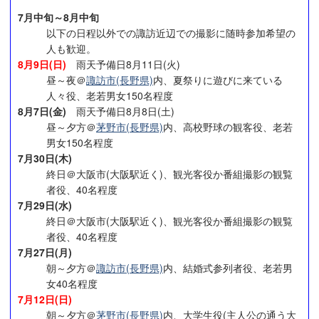
7月中旬～8月中旬
以下の日程以外での諏訪近辺での撮影に随時参加希望の
人も歓迎。
8月9日(日)
雨天予備日8月11日(火)
昼～夜＠
諏訪市(長野県)
内、夏祭りに遊びに来ている
人々役、老若男女150名程度
8月7日(金)
雨天予備日8月8日(土)
昼～夕方＠
茅野市(長野県)
内、高校野球の観客役、老若
男女150名程度
7月30日(木)
終日＠大阪市(大阪駅近く)、観光客役か番組撮影の観覧
者役、40名程度
7月29日(水)
終日＠大阪市(大阪駅近く)、観光客役か番組撮影の観覧
者役、40名程度
7月27日(月)
朝～夕方＠
諏訪市(長野県)
内、結婚式参列者役、老若男
女40名程度
7月12日(日)
朝～夕方＠
茅野市(長野県)
内、大学生役(主人公の通う大