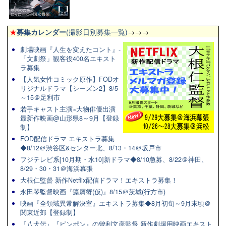
★
募集カレンダー
(撮影日別募集一覧)
→→→
劇場映画『人生を変えたコント』-
「文劇祭」観客役400名エキスト
ラ募集
【人気女性コミック原作】FODオ
リジナルドラマ【シーズン2】8/5
～15＠足利市
若手キャスト主演×大物俳優出演
最新作映画@山形県8～9月【登録
制】
FOD配信ドラマ エキストラ募集
◆8/12＠渋谷区&センター北、8/13・14＠坂戸市
フジテレビ系[10月期・水10]新ドラマ◆8/10急募、8/22＠神田、
8/29・30・31＠海浜幕張
大根仁監督 新作Netflix配信ドラマ！エキストラ募集！
永田琴監督映画『藻屑蟹(仮)』8/15＠茨城(行方市)
映画『全領域異常解決室』エキストラ募集◆8月初旬～9月末頃＠
関東近郊【登録制】
『八犬伝』『ピンポン』の曽利文彦監督 新作劇場用映画エキスト