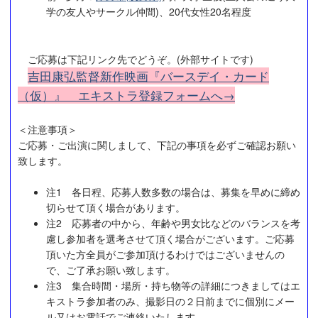
学の友人やサークル仲間)、20代女性20名程度
ご応募は下記リンク先でどうぞ。(外部サイトです)
吉田康弘監督新作映画『バースデイ・カード
（仮）』 エキストラ登録フォームへ→
＜注意事項＞
ご応募・ご出演に関しまして、下記の事項を必ずご確認お願い
致します。
注1 各日程、応募人数多数の場合は、募集を早めに締め
切らせて頂く場合があります。
注2 応募者の中から、年齢や男女比などのバランスを考
慮し参加者を選考させて頂く場合がございます。ご応募
頂いた方全員がご参加頂けるわけではございませんの
で、ご了承お願い致します。
注3 集合時間・場所・持ち物等の詳細につきましてはエ
キストラ参加者のみ、撮影日の２日前までに個別にメー
ル又はお電話でご連絡いたします。