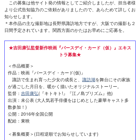
この募集は他サイト発の情報としてご紹介しましたが、担当者様
より公式告知協力のご依頼がありましたので、あらためて詳しくお
知らせします。
＊本作品の主な撮影地は長野県諏訪地方ですが、大阪での撮影も２
日間予定されています。関西方面のかたはお早めにご応募を。
★吉田康弘監督新作映画『バースデイ・カード（仮）』エキス
トラ募集★
＜作品概要＞
作品：映画『バースデイ・カード(仮)』
諏訪で生まれ育った少女の成長と、
諏訪湖
を舞台にその家族
が過ごした月日を、暖かく描いたオリジナルストーリー。
監督：
吉田康弘
(『キトキト!』『江ノ島プリズム』他)
出演：未公表 (大人気若手俳優をはじめとした豪華キャスト多
数参加！)
公開：2016年全国公開
配給：東映
＜募集概要＞(日程逆順でお知らせしています)