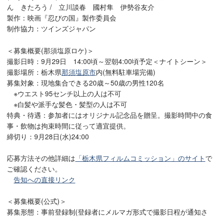
ん きたろう / 立川談春 國村隼 伊勢谷友介
製作：映画『忍びの国』製作委員会
制作協力：ツインズジャパン
＜募集概要(那須塩原ロケ)＞
撮影日時：9月29日 14:00頃～翌朝4:00頃予定＜ナイトシーン＞
撮影場所：栃木県
那須塩原市
内(無料駐車場完備)
募集対象：現地集合できる20歳～50歳の男性120名
※ウエスト95センチ以上の人は不可
※白髪や派手な髪色・髪型の人は不可
特典・待遇：参加者にはオリジナル記念品を贈呈。撮影時間中の食
事・飲物は拘束時間に従って適宜提供。
締切り：9月28日(水)24:00
応募方法その他詳細は
「栃木県フィルムコミッション」のサイト
で
ご確認ください。
告知への直接リンク
＜募集概要(公式)＞
募集形態：事前登録制(登録者にメルマガ形式で撮影日程が通知さ