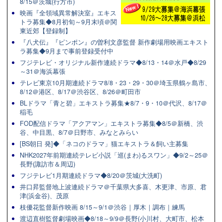
8/15＠茨城(行方市)
映画『全領域異常解決室』エキス
トラ募集◆8月初旬～9月末頃＠関
東近郊【登録制】
『八犬伝』『ピンポン』の曽利文彦監督 新作劇場用映画エキスト
ラ募集◆9月まで事前登録受付中
フジテレビ・オリジナル新作連続ドラマ◆8/13・14＠水戸◆8/29
～31＠海浜幕張
テレビ東京10月期連続ドラマ8/8・23・29・30＠埼玉県鶴ヶ島市、
8/12＠港区、8/17＠渋谷区、8/26＠町田市
BLドラマ「青と碧」エキストラ募集★8/7・9・10＠代沢、8/17＠
稲毛
FOD配信ドラマ「アクアマン」エキストラ募集◆8/5＠新橋、渋
谷、中目黒、8/7＠日野市、みなとみらい
[BS朝日 発]◆「ネコのドラマ」猫エキストラ＆飼い主募集
NHK2027年前期連続テレビ小説「巡(まわ)るスワン」◆9/2～25＠
長野(諏訪市＆周辺)
フジテレビ1月期連続ドラマ◆8/20＠茨城(大洗町)
井口昇監督地上波連続ドラマ＠千葉県大多喜、木更津、市原、君
津(浜金谷)、茂原
枝優花監督新作映画 8/15～9/1＠渋谷｜厚木｜調布｜練馬
渡辺直樹監督劇場映画◆8/18～9/9＠長野(小川村、大町市、松本