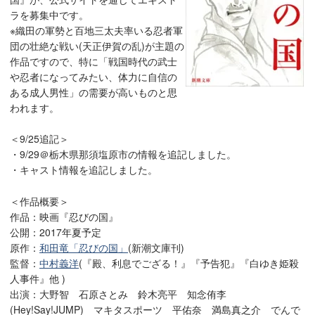
ラを募集中です。
※織田の軍勢と百地三太夫率いる忍者軍
団の壮絶な戦い(天正伊賀の乱)が主題の
作品ですので、特に「戦国時代の武士
や忍者になってみたい、体力に自信の
ある成人男性」の需要が高いものと思
われます。
＜9/25追記＞
・9/29＠栃木県那須塩原市の情報を追記しました。
・キャスト情報を追記しました。
＜作品概要＞
作品：映画『忍びの国』
公開：2017年夏予定
原作：
和田竜「忍びの国」
(新潮文庫刊)
監督：
中村義洋
(『殿、利息でござる！』『予告犯』『白ゆき姫殺
人事件』他 )
出演：大野智 石原さとみ 鈴木亮平 知念侑李
(Hey!Say!JUMP) マキタスポーツ 平佑奈 満島真之介 でんで