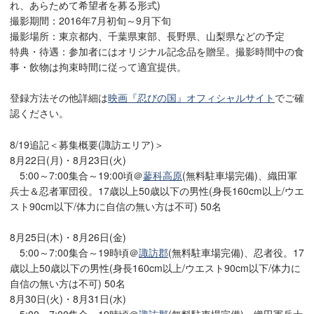
れ、あらためて希望者を募る形式)
撮影期間：2016年7月初旬～9月下旬
撮影場所：東京都内、千葉県東部、長野県、山梨県などの予定
特典・待遇：参加者にはオリジナル記念品を贈呈。撮影時間中の食
事・飲物は拘束時間に従って適宜提供。
登録方法その他詳細は
映画『忍びの国』オフィシャルサイト
でご確
認ください。
8/19追記＜募集概要(諏訪エリア)＞
8月22日(月)・8月23日(火)
5:00～7:00集合～19:00頃＠
蓼科高原
(無料駐車場完備)、織田軍
兵士＆忍者軍団役。17歳以上50歳以下の男性(身長160cm以上/ウエ
スト90cm以下/体力に自信の無い方は不可) 50名
8月25日(木)・8月26日(金)
5:00～7:00集合～19時頃＠
諏訪郡
(無料駐車場完備)、忍者役。17
歳以上50歳以下の男性(身長160cm以上/ウエスト90cm以下/体力に
自信の無い方は不可) 50名
8月30日(火)・8月31日(水)
5:00～7:00集合～19時頃＠
諏訪郡
(無料駐車場完備)、織田軍兵士