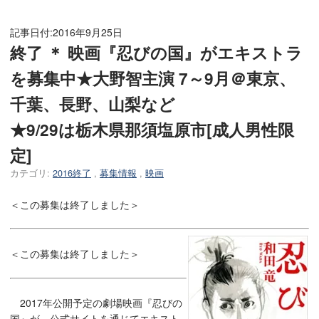
記事日付:
2016年9月25日
終了 ＊ 映画『忍びの国』がエキストラ
を募集中★大野智主演 7～9月＠東京、
千葉、長野、山梨など
★9/29は栃木県那須塩原市[成人男性限
定]
カテゴリ:
2016終了
,
募集情報
,
映画
＜この募集は終了しました＞
＜この募集は終了しました＞
2017年公開予定の劇場映画『忍びの
国』が、公式サイトを通じてエキスト