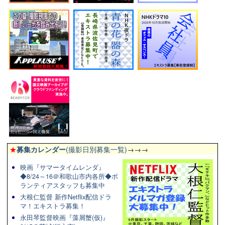
★
募集カレンダー
(撮影日別募集一覧)
→→→
映画『サマータイムレンダ』
◆8/24～16＠和歌山市内各所◆ボ
ランティアスタッフも募集中
大根仁監督 新作Netflix配信ドラ
マ！エキストラ募集！
永田琴監督映画『藻屑蟹(仮)』