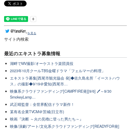
を見る
サイト内検索
最近のエキストラ募集情報
湖畔でMV撮影/オーケストラ楽団員役
2023年10月クールTBS金曜ドラマ「フェルマーの料理」
エキストラ募集[西尾市観光協会 発]◆佐久島名所「イーストハウ
ス」の撮影◆9/19＠愛知(西尾市…
映像系クラウドファンディング[CAMPFIRE発][9/6] 🖊～9/30
SmokeyLamp…
武正晴監督：全世界配信ドラマ新作！
某有名企業TVCM＠茨城(日立市)
映画『決断 ～火の見櫓に登った男たち～』
映像/演劇/アート/文化系クラウドファンディング[READYFOR発]