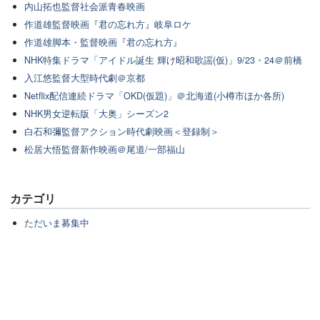
内山拓也監督社会派青春映画
作道雄監督映画『君の忘れ方』岐阜ロケ
作道雄脚本・監督映画『君の忘れ方』
NHK特集ドラマ「アイドル誕生 輝け昭和歌謡(仮)」9/23・24＠前橋
入江悠監督大型時代劇＠京都
Netflix配信連続ドラマ「OKD(仮題)」＠北海道(小樽市ほか各所)
NHK男女逆転版「大奥」シーズン2
白石和彌監督アクション時代劇映画＜登録制＞
松居大悟監督新作映画＠尾道/一部福山
カテゴリ
ただいま募集中