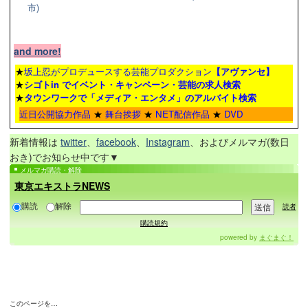
市)
and more!
★
坂上忍がプロデュースする芸能プロダクション
【アヴァンセ】
★
シゴトin でイベント・キャンペーン・芸能の求人検索
★
タウンワーク
で「メディア・エンタメ」のアルバイト検索
近日公開協力作品
★
舞台挨拶
★
NET配信作品
★
DVD
新着情報は
twitter
、
facebook
、
Instagram
、およびメルマガ(数日
おき)でお知らせ中です▼
メルマガ購読・解除
東京エキストラNEWS
購読
解除
読者
購読規約
powered by
まぐまぐ！
このページを…