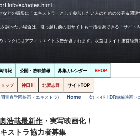
rt.info/ex/notes.html
マなどの撮影に「エキストラ」として参加したい人のための公募＆関連
報を調べたい場合は、引っ越し前の旧サイトも一括検索できる
「サイト
のリンクにはアフィリエイト広告が含まれます。収益はサイト運営経費
集情報
公開・放映情報
募集
カレンダー
SHOP
ショップ
神田川
北習志野
サイトTOP
Home
年公開青春学園映画・エキストラ)
次( ＜4K HDR短編映画
の奥浩哉最新作
・実写映画化！
キストラ協力者募集