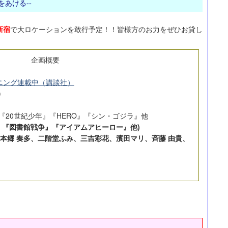
あける--
新宿
で大ロケーションを敢行予定！！皆様方のお力をぜひお貸し
企画概要
ニング連載中（講談社）
)
『20世紀少年』『HERO』『シン・ゴジラ』他
Z』『図書館戦争』『アイアムアヒーロー』他)
、本郷 奏多、二階堂ふみ、三吉彩花、濱田マリ、斉藤 由貴、