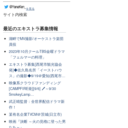
を見る
サイト内検索
最近のエキストラ募集情報
湖畔でMV撮影/オーケストラ楽団
員役
2023年10月クールTBS金曜ドラマ
「フェルマーの料理」
エキストラ募集[西尾市観光協会
発]◆佐久島名所「イーストハウ
ス」の撮影◆9/19＠愛知(西尾市…
映像系クラウドファンディング
[CAMPFIRE発][9/6] 🖊～9/30
SmokeyLamp…
武正晴監督：全世界配信ドラマ新
作！
某有名企業TVCM＠茨城(日立市)
映画『決断 ～火の見櫓に登った男
たち～』