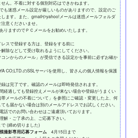
ません。不着に対する個別対応はできかねます。
ルでも迷惑メール設定が厳しいものがありますので、設定のご
ます。また、gmailやyahoo!メールは迷惑メールフォルダ
ご注意くださいませ。
もありますのでＰＣメールをお勧めいたします。
ドレスで登録する方は、登録をする前に
ン解除などして受け取れるようにしてください。
ソコンからのメール」が受信できる設定かを事前に必ずお確か
YA CO;LTD.のSSLサーバを使用し、皆さんの個人情報を保護
登録は完了です。確認のメールは即時発信されます。
時間経過しても登録控えメールが来ない場合や登録がうまくい
携帯メールの不着について」を参照にご確認・変更した上、何
しても届かない場合は別のメールアドレスでお試しください。
、電話でのお問い合わせはご遠慮頂いております。
ご理解・ご了承の上、ご応募下さい。
で (締め切りました)
大規模撮影専用応募フォーム
4月15日まで