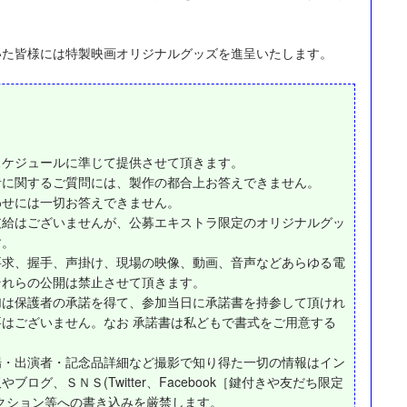
いた皆様には特製映画オリジナルグッズを進呈いたします。
スケジュールに準じて提供させて頂きます。
者に関するご質問には、製作の都合上お答えできません。
わせには一切お答えできません。
支給はございませんが、公募エキストラ限定のオリジナルグッ
す。
要求、握手、声掛け、現場の映像、動画、音声などあらゆる電
それらの公開は禁止させて頂きます。
加は保護者の承諾を得て、参加当日に承諾書を持参して頂けれ
はございません。なお 承諾書は私どもで書式をご用意する
場・出演者・記念品詳細など撮影で知り得た一切の情報はイン
ブログ、ＳＮＳ(Twitter、Facebook［鍵付きや友だち限定
クション等への書き込みを厳禁します。