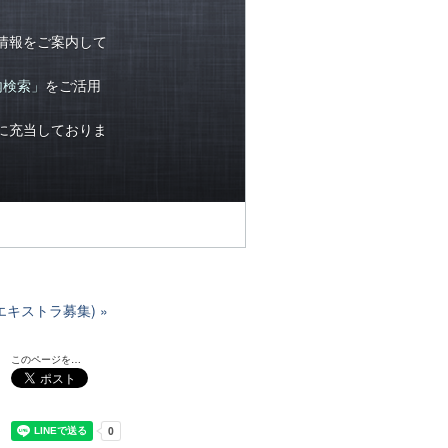
情報をご案内して
内検索」
をご活用
に充当しておりま
＞エキストラ募集)
このページを…