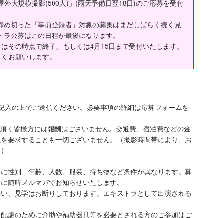
屋外大規模撮影(500人)」(雨天予備日翌18日)のご応募を受付
め切った「事前登録者」対象の募集はまだしばらく続く見
トラ公募はこの日程が最後になります。
はその時点で終了、もしくは4月15日まで受付いたします。
くお願いします。
ご記入の上でご送信ください。必要事項の詳細は応募フォームを
加頂く皆様方には報酬はございません。交通費、宿泊費などの金
銭を要求することも一切ございません。（撮影時間帯により、お
す）
とに性別、年齢、人数、服装、持ち物など条件が異なります。募
とに随時メルマガでお知らせいたします。
添い、見学はお断りしております。エキストラとして出演される
全配慮のために介助や補助器具等を必要とされる方のご参加はご