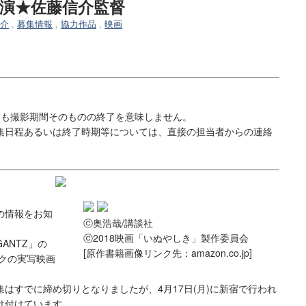
演★佐藤信介監督
介
,
募集情報
,
協力作品
,
映画
しも撮影期間そのものの終了を意味しません。
日程あるいは終了時期等については、直接の担当者からの連絡
の情報をお知
ⓒ奥浩哉/講談社
ⓒ2018映画「いぬやしき」製作委員会
ANTZ」の
[原作書籍画像リンク先：amazon.co.jp]
クの実写映画
すでに締め切りとなりましたが、4月17日(月)に新宿で行われ
け付けています。