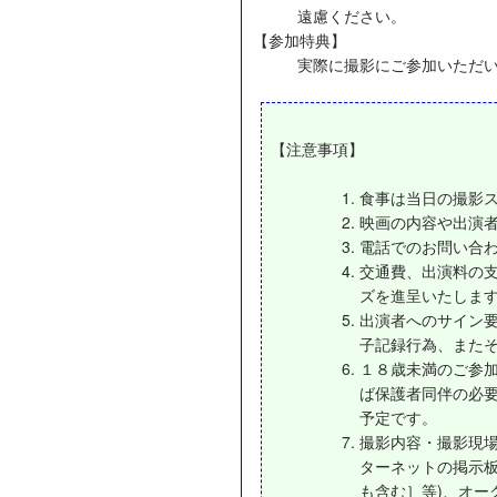
遠慮ください。
【参加特典】
実際に撮影にご参加いただ
【注意事項】
食事は当日の撮影
映画の内容や出演
電話でのお問い合
交通費、出演料の
ズを進呈いたしま
出演者へのサイン
子記録行為、また
１８歳未満のご参
ば保護者同伴の必要
予定です。
撮影内容・撮影現
ターネットの掲示板や
も含む］等)、オー