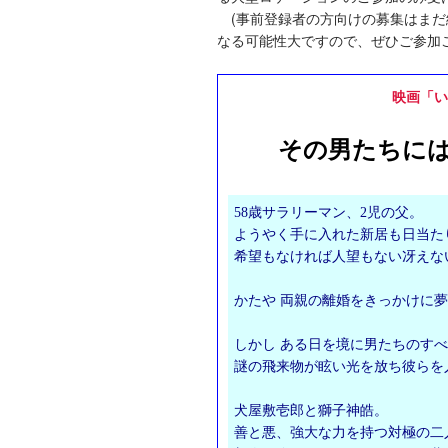
(事前登録者の方向けの募集はまだ
なる可能性大ですので、ぜひご参加
映画「い
その男たちに
58歳サラリーマン、2児の父。
ようやく手に入れた新居も日当た
希望もなければ人望もない冴えな
かたや 両親の離婚をきっかけに
しかし ある日を境に男たちのすべ
謎の飛来物が眩い光を放ち彼らを
犬屋敷壱郎と獅子神皓。
善と悪、強大な力を持つ対極の二