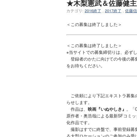
★木梨憲武＆佐藤健主
カテゴリ:
2016終了
,
2017終了
,
佐藤信
＜この募集は終了しました＞
＜この募集は終了しました＞
※当サイトでの募集締切りは、必ず
登録者のかたに向けての今後の募集
をお待ちください。
ご依頼により下記エキストラ募集
らせします。
作品は、
映画『いぬやしき』
。「G
原作者・奥浩哉による最新SFコミッ
化作品です。
撮影はすでに終盤で、事前登録募集は
る大型ロケーションのご参加のみ受