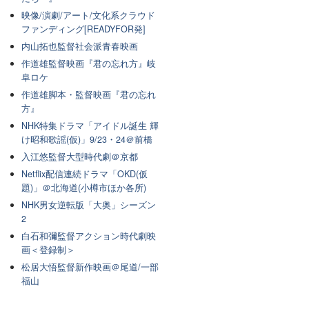
映像/演劇/アート/文化系クラウド
ファンディング[READYFOR発]
内山拓也監督社会派青春映画
作道雄監督映画『君の忘れ方』岐
阜ロケ
作道雄脚本・監督映画『君の忘れ
方』
NHK特集ドラマ「アイドル誕生 輝
け昭和歌謡(仮)」9/23・24＠前橋
入江悠監督大型時代劇＠京都
Netflix配信連続ドラマ「OKD(仮
題)」＠北海道(小樽市ほか各所)
NHK男女逆転版「大奥」シーズン
2
白石和彌監督アクション時代劇映
画＜登録制＞
松居大悟監督新作映画＠尾道/一部
福山