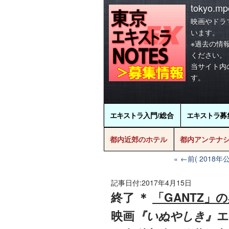
tokyo.mpo
映画やドラ
います。
※過去の情
ください。
当サイト内
す。
エキストラ
入門/総合
エキストラ
募
都内近郊のホテル
都内アンテナ
←前( 2018
記事日付:
2017年4月15日
終了 ＊
「GANTZ」
映画
『いぬやしき』
エ