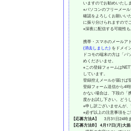
いますのでお勧めいたし
※パソコンのフリーメー
確認をよろしくお願いいたし
に振り分けられますので
※深夜に配信する可能性
携帯・スマホのメールア
(消去しました)
をドメイ
ドコモの端末の方は「パ
めくださいませ。
※この登録フォームはNET
しています。
登録控えメールが届けば
登録フォーム送信から4
かない場合は、下段の「
度かお試し下さい。どう
※申し訳ございませんが
※必ず以上の注意事項を
【応募方法A】
3月31日24時ま
【応募方法B】 4月17日(月)