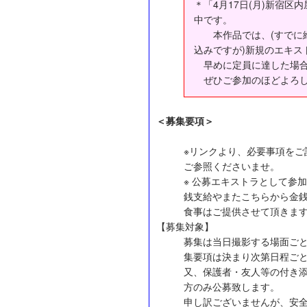
＊「4月17日(月)新宿区内
中です。
本作品では、(すでに締
込みですが)新規のエキス
早めに定員に達した場合
ぜひご参加のほどよろし
＜募集要項＞
※リンクより、必要事項を
ご参照くださいませ。
※ 公募エキストラとして参
銭支給やまたこちらから金
食事はご提供させて頂きま
【募集対象】
募集は当日撮影する場面ご
集要項は決まり次第日程ご
又、保護者・友人等の付き
方のみ公募致します。
申し訳ございませんが、安