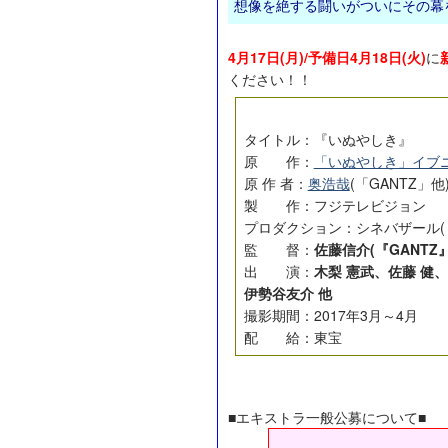
想像を絶する闘いがついにその幕を
4月17日(月)/予備日4月18日(火)
に
ください！！
タイトル：『いぬやしき』
原 作：
「いぬやしき」イブ
原 作 者：
奥浩哉
(「GANTZ」他
製 作：フジテレビジョン
プロダクション：シネバザール(
監 督：
佐藤信介(『GANT
出 演：
木梨 憲武、佐藤 健
伊勢谷友介 他
撮影期間：2017年3月～4月
配 給：東宝
■エキストラ一般公募について■