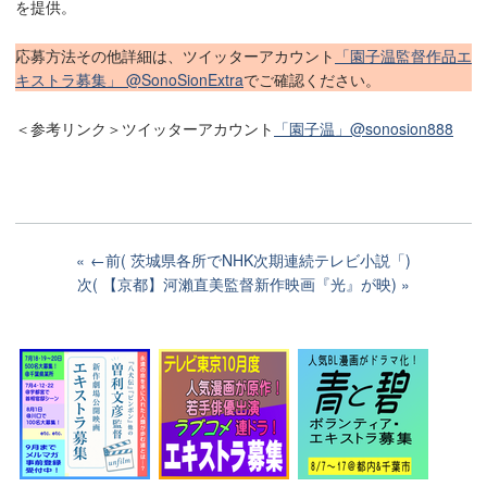
を提供。
応募方法その他詳細は、ツイッターアカウント
「園子温監督作品エ
キストラ募集」 @SonoSionExtra
でご確認ください。
＜参考リンク＞ツイッターアカウント
「園子温」@sonosion888
←前( 茨城県各所でNHK次期連続テレビ小説「)
次( 【京都】河瀨直美監督新作映画『光』が映)