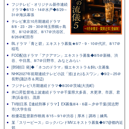
フジテレビ・オリジナル新作連続
ドラマ◆8/13・14＠水戸◆8/29～
31＠海浜幕張
テレビ東京10月期連続ドラマ
8/8・23・29・30＠埼玉県鶴ヶ島
市、8/12＠港区、8/17＠渋谷区、
8/26＠町田市
BLドラマ「青と碧」エキストラ募集★8/7・9・10＠代沢、8/17＠
稲毛
FOD配信ドラマ「アクアマン」エキストラ募集◆8/5＠新橋、渋
谷、中目黒、8/7＠日野市、みなとみらい
[BS朝日 発]◆「ネコのドラマ」猫エキストラ＆飼い主募集
NHK2027年前期連続テレビ小説「巡(まわ)るスワン」◆9/2～25＠
長野(諏訪市＆周辺)
フジテレビ1月期連続ドラマ◆8/20＠茨城(大洗町)
井口昇監督地上波連続ドラマ＠千葉県大多喜、木更津、市原、君
津(浜金谷)、茂原
TV朝日系【連続刑事ドラマ】EX募集8/4・6昼～夕＠千葉(習志野
市)大学生役
枝優花監督新作映画 8/15～9/1＠渋谷｜厚木｜調布｜練馬
某「スリーピース」ロックバンドMVエキストラ募集◆8/7@都内近
郊