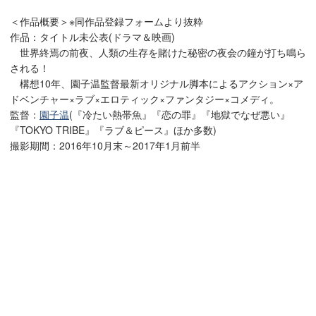
＜作品概要＞※同作品登録フォームより抜粋
作品：タイトル未公表(ドラマ＆映画)
世界終焉の前夜、人類の生存を賭けた秘密の夜会の鐘が打ち鳴ら
される！
構想10年、園子温監督最新オリジナル脚本によるアクション×ア
ドベンチャー×ラブ×エロティック×ファンタジー×コメディ。
監督：
園子温
(『冷たい熱帯魚』『恋の罪』『地獄でなぜ悪い』
『TOKYO TRIBE』『ラブ＆ピース』ほか多数)
撮影期間：2016年10月末～2017年1月前半