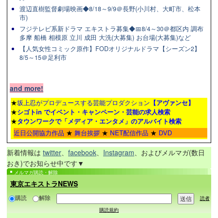
渡辺直樹監督劇場映画◆8/18～9/9＠長野(小川村、大町市、松本
市)
フジテレビ系新ドラマ エキストラ募集◆📅8/4～30＠都区内 調布
多摩 船橋 相模原 立川 成田 大洗(大募集) お台場(大募集)など
【人気女性コミック原作】FODオリジナルドラマ【シーズン2】
8/5～15＠足利市
and more!
★
坂上忍がプロデュースする芸能プロダクション
【アヴァンセ】
★
シゴトin でイベント・キャンペーン・芸能の求人検索
★
タウンワーク
で「メディア・エンタメ」のアルバイト検索
近日公開協力作品
★
舞台挨拶
★
NET配信作品
★
DVD
新着情報は
twitter
、
facebook
、
Instagram
、およびメルマガ(数日
おき)でお知らせ中です▼
メルマガ購読・解除
東京エキストラNEWS
購読
解除
読者
購読規約