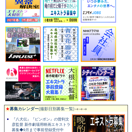
★
募集カレンダー
(撮影日別募集一覧)
→→→
『八犬伝』『ピンポン』の曽利文
彦監督 新作劇場用映画エキストラ
募集◆9月まで事前登録受付中