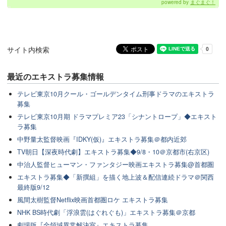
powered by
まぐまぐ！
サイト内検索
最近のエキストラ募集情報
テレビ東京10月クール・ゴールデンタイム刑事ドラマのエキストラ
募集
テレビ東京10月期 ドラマプレミア23「シナントロープ」◆エキスト
ラ募集
中野量太監督映画『IDKY(仮)』エキストラ募集＠都内近郊
TV朝日【深夜時代劇】エキストラ募集◆9/8・10＠京都市(右京区)
中治人監督ヒューマン・ファンタジー映画エキストラ募集@首都圏
エキストラ募集◆「新撰組」を描く地上波＆配信連続ドラマ＠関西
最終版9/12
風間太樹監督Netflix映画首都圏ロケ エキストラ募集
NHK BS時代劇「浮浪雲(はぐれぐも)」エキストラ募集＠京都
劇場版『全領域異常解決室』エキストラ募集