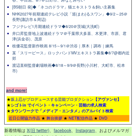
谷、中目黒、8/7＠日野市、みなとみらい
[BS朝日 発]◆「ネコのドラマ」猫エキストラ＆飼い主募集
NHK2027年前期連続テレビ小説「巡(まわ)るスワン」◆9/2～25＠
長野(諏訪市＆周辺)
フジテレビ1月期連続ドラマ◆8/20＠茨城(大洗町)
井口昇監督地上波連続ドラマ＠千葉県大多喜、木更津、市原、君
津(浜金谷)、茂原
枝優花監督新作映画 8/15～9/1＠渋谷｜厚木｜調布｜練馬
某「スリーピース」ロックバンドMVエキストラ募集◆8/7@都内近
郊
渡辺直樹監督劇場映画◆8/18～9/9＠長野(小川村、大町市、松本
市)
and more!
★
坂上忍がプロデュースする芸能プロダクション
【アヴァンセ】
★
シゴトin でイベント・キャンペーン・芸能の求人検索
★
タウンワーク
で「メディア・エンタメ」のアルバイト検索
近日公開協力作品
★
舞台挨拶
★
NET配信作品
★
DVD
新着情報は
X(旧 twitter)
、
facebook
、
Instagram
、およびメルマガ