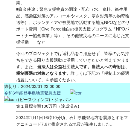
業」
■資金使途：緊急支援物資の調達・配布（水、食料、衛生用
品、感染症対策のアルコールやマスク、寒さ対策等の物資輸
送等）、ボランティアや被災地で活動する地元NPOなどのサ
ポート費用（Civc Force独自の復興支援プログラム「NPOパ
ートナー協働事業」等）、その他被災地のニーズに応じた支
援活動 など
今回のプロジェクトでは返礼品をご用意せず、皆様のお気持
ちをできる限り支援活動に活用していきたいと考えておりま
す。また、
当法人は公益社団法人です。当法人への寄附は、
税制優遇の対象となります。
詳しくは下記の「税制上の優遇
措置について」を参照ください。
締切り：2024/03/31 23:00:00
令和6年能登半島地震緊急支援
(ピースウィンズ)・ジャパン
第１目標金額100万円（達成済み)
2024年1月1日16時10分頃、石川県能登地方を震源とするマ
グニチュード7.6と推定される地震が発生しました。