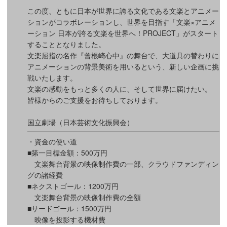
この度、ともに日本が世界に誇る文化である文楽とアニメー
ションがコラボレーションし、世界を目指す「文楽×アニメ
ーション 日本が誇る文楽を世界へ！PROJECT」がスタート
することとなりました。
文楽屈指の名作『曾根崎心中』の舞台で、大道具の替わりに
アニメーションの背景美術を用いるという、新しい企画に挑
戦いたします。
文楽の感動をもっと多くの人に、そして世界に届けたい。
皆様からのご支援をお待ちしております。
国立劇場（日本芸術文化振興会）
・資金の使い道
■第一目標金額：500万円
文楽舞台背景の映像制作費の一部、クラウドファンディン
グの諸経費
■ネクストゴール：1200万円
文楽舞台背景の映像制作費の全額
■サードゴール：1500万円
映像を投影する機材費