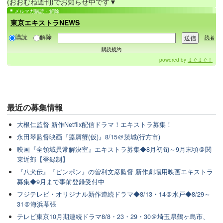
(おおむね週刊)でお知らせ中です▼
メルマガ購読・解除
東京エキストラNEWS
購読
解除
読者
購読規約
powered by
まぐまぐ！
最近の
募集情報
大根仁監督 新作Netflix配信ドラマ！エキストラ募集！
永田琴監督映画『藻屑蟹(仮)』8/15＠茨城(行方市)
映画『全領域異常解決室』エキストラ募集◆8月初旬～9月末頃＠関
東近郊【登録制】
『八犬伝』『ピンポン』の曽利文彦監督 新作劇場用映画エキストラ
募集◆9月まで事前登録受付中
フジテレビ・オリジナル新作連続ドラマ◆8/13・14＠水戸◆8/29～
31＠海浜幕張
テレビ東京10月期連続ドラマ8/8・23・29・30＠埼玉県鶴ヶ島市、