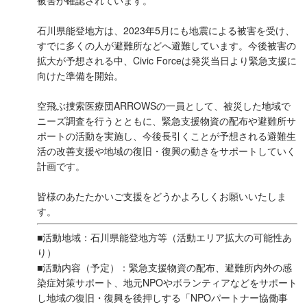
被害が確認されています。
石川県能登地方は、2023年5月にも地震による被害を受け、
すでに多くの人が避難所などへ避難しています。今後被害の
拡大が予想される中、Civic Forceは発災当日より緊急支援に
向けた準備を開始。
空飛ぶ捜索医療団ARROWSの一員として、被災した地域で
ニーズ調査を行うとともに、緊急支援物資の配布や避難所サ
ポートの活動を実施し、今後長引くことが予想される避難生
活の改善支援や地域の復旧・復興の動きをサポートしていく
計画です。
皆様のあたたかいご支援をどうかよろしくお願いいたしま
す。
■活動地域：石川県能登地方等（活動エリア拡大の可能性あ
り）
■活動内容（予定）：緊急支援物資の配布、避難所内外の感
染症対策サポート、地元NPOやボランティアなどをサポート
し地域の復旧・復興を後押しする「NPOパートナー協働事