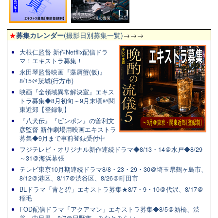
★
募集カレンダー
(撮影日別募集一覧)
→→→
大根仁監督 新作Netflix配信ドラ
マ！エキストラ募集！
永田琴監督映画『藻屑蟹(仮)』
8/15＠茨城(行方市)
映画『全領域異常解決室』エキス
トラ募集◆8月初旬～9月末頃＠関
東近郊【登録制】
『八犬伝』『ピンポン』の曽利文
彦監督 新作劇場用映画エキストラ
募集◆9月まで事前登録受付中
フジテレビ・オリジナル新作連続ドラマ◆8/13・14＠水戸◆8/29
～31＠海浜幕張
テレビ東京10月期連続ドラマ8/8・23・29・30＠埼玉県鶴ヶ島市、
8/12＠港区、8/17＠渋谷区、8/26＠町田市
BLドラマ「青と碧」エキストラ募集★8/7・9・10＠代沢、8/17＠
稲毛
FOD配信ドラマ「アクアマン」エキストラ募集◆8/5＠新橋、渋