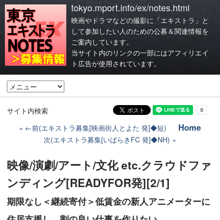
tokyo.mport.info/ex/notes.html
映画やドラマなどの撮影に「エキストラ」と
して参加したい人のための公募＆関連情報を
ご案内しています。
当サイト内のリンクの一部にはアフィリエイ
ト広告が使用されています。
サイト内検索
Home
←前(エキストラ募集[映画街人とよた 発]◆短)
次(エキストラ募集[いばらきFC 発]◆NH)
映像/演劇/アート/文化 etc.クラウドファ
ンディング[READYFOR発][2/1]
期限なし＜継続寄付＞低賃金の新人アニメーターに
住居支援し、割の良い仕事を作りたい