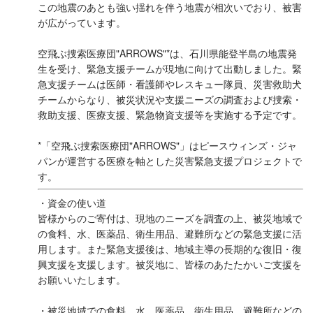
この地震のあとも強い揺れを伴う地震が相次いでおり、被害
が広がっています。
空飛ぶ捜索医療団"ARROWS"*は、石川県能登半島の地震発
生を受け、緊急支援チームが現地に向けて出動しました。緊
急支援チームは医師・看護師やレスキュー隊員、災害救助犬
チームからなり、被災状況や支援ニーズの調査および捜索・
救助支援、医療支援、緊急物資支援等を実施する予定です。
*「空飛ぶ捜索医療団"ARROWS"」はピースウィンズ・ジャ
パンが運営する医療を軸とした災害緊急支援プロジェクトで
す。
・資金の使い道
皆様からのご寄付は、現地のニーズを調査の上、被災地域で
の食料、水、医薬品、衛生用品、避難所などの緊急支援に活
用します。また緊急支援後は、地域主導の長期的な復旧・復
興支援を支援します。被災地に、皆様のあたたかいご支援を
お願いいたします。
・被災地域での食料、水、医薬品、衛生用品、避難所などの