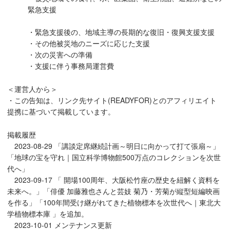
緊急支援
・緊急支援後の、地域主導の長期的な復旧・復興支援支援
・その他被災地のニーズに応じた支援
・次の災害への準備
・支援に伴う事務局運営費
＜運営人から＞
・この告知は、リンク先サイト(READYFOR)とのアフィリエイト
提携に基づいて掲載しています。
掲載履歴
2023-08-29 「講談定席継続計画～明日に向かって打て張扇～」
「地球の宝を守れ｜国立科学博物館500万点のコレクションを次世
代へ」
2023-09-17 「 開場100周年、大阪松竹座の歴史を紐解く資料を
未来へ。」「俳優 加藤雅也さんと芸妓 菊乃・芳菊が縦型短編映画
を作る」「100年間受け継がれてきた植物標本を次世代へ｜東北大
学植物標本庫 」を追加。
2023-10-01 メンテナンス更新