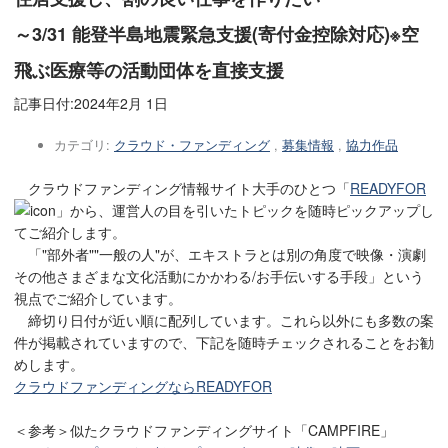
～3/31 能登半島地震緊急支援(寄付金控除対応)※空
飛ぶ医療等の活動団体を直接支援
記事日付:
2024年2月 1日
カテゴリ:
クラウド・ファンディング
,
募集情報
,
協力作品
クラウドファンディング情報サイト大手のひとつ「
READYFOR
」から、運営人の目を引いたトピックを随時ピックアップし
てご紹介します。
「"部外者""一般の人"が、エキストラとは別の角度で映像・演劇
その他さまざまな文化活動にかかわる/お手伝いする手段」という
視点でご紹介しています。
締切り日付が近い順に配列しています。これら以外にも多数の案
件が掲載されていますので、下記を随時チェックされることをお勧
めします。
クラウドファンディングならREADYFOR
＜参考＞似たクラウドファンディングサイト「CAMPFIRE」