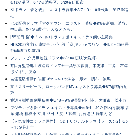
8/12＠港区、8/17＠渋谷区、8/26＠町田市
BLドラマ「青と碧」エキストラ募集★8/7・9・10＠代沢、8/17＠稲
毛
FOD配信ドラマ「アクアマン」エキストラ募集◆8/5＠新橋、渋谷、
中目黒、8/7＠日野市、みなとみらい
[BS朝日 発]◆「ネコのドラマ」猫エキストラ＆飼い主募集
NHK2027年前期連続テレビ小説「巡(まわ)るスワン」◆9/2～25＠長
野(諏訪市＆周辺)
フジテレビ1月期連続ドラマ◆8/20＠茨城(大洗町)
井口昇監督地上波連続ドラマ＠千葉県大多喜、木更津、市原、君津
(浜金谷)、茂原
枝優花監督新作映画 8/15～9/1＠渋谷｜厚木｜調布｜練馬
某「スリーピース」ロックバンドMVエキストラ募集◆8/7@都内近
郊
渡辺直樹監督劇場映画◆8/18～9/9＠長野(小川村、大町市、松本市)
フジテレビ系新ドラマ エキストラ募集◆📅8/4～30＠都区内 調布 多
摩 船橋 相模原 立川 成田 大洗(大募集) お台場(大募集)など
【人気女性コミック原作】FODオリジナルドラマ【シーズン2】8/5
～15＠足利市
大九明子監督新作「お仕事コメディ」映画のエキストラ募集8/2～