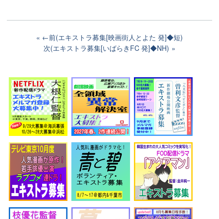
←前(エキストラ募集[映画街人とよた 発]◆短)
次(エキストラ募集[いばらきFC 発]◆NH)