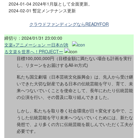
2024-01-04 2024年1月版として全面更新。
2024-02-01 暫定メンテナンス更新
クラウドファンディングならREADYFOR
締切り：2024/01/31 23:00:00
文楽×アニメーション ー日本が誇
る文楽を世界へ！PROJECTー
目標100,000,000円（目標金額に満たない場合も計画を実行
し、リターンをお届けするAll-in方式)
私たち国立劇場（日本芸術文化振興会）は、先人から受け継
いできた大切な財産である日本の伝統芸能を守り、育て、未
来へつないでいくことを使命として、長年にわたり伝統芸能
の公演を行い、その普及に取り組んできました。
しかし、私たちを取り巻く社会環境が日々変化する中で、こ
うした伝統芸能を守り未来へつないでいくためには、新たな
発想で、より多くの方に伝統芸能を親しんでいただく工夫が
必要です。