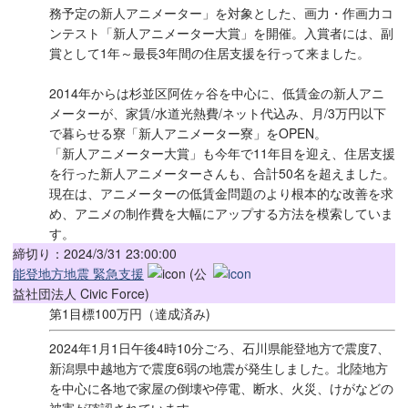
務予定の新人アニメーター」を対象とした、画力・作画力コ
ンテスト「新人アニメーター大賞」を開催。入賞者には、副
賞として1年～最長3年間の住居支援を行って来ました。
2014年からは杉並区阿佐ヶ谷を中心に、低賃金の新人アニ
メーターが、家賃/水道光熱費/ネット代込み、月/3万円以下
で暮らせる寮「新人アニメーター寮」をOPEN。
「新人アニメーター大賞」も今年で11年目を迎え、住居支援
を行った新人アニメーターさんも、合計50名を超えました。
現在は、アニメーターの低賃金問題のより根本的な改善を求
め、アニメの制作費を大幅にアップする方法を模索していま
す。
締切り：2024/3/31 23:00:00
能登地方地震 緊急支援
(公
益社団法人 Civic Force)
第1目標100万円（達成済み)
2024年1月1日午後4時10分ごろ、石川県能登地方で震度7、
新潟県中越地方で震度6弱の地震が発生しました。北陸地方
を中心に各地で家屋の倒壊や停電、断水、火災、けがなどの