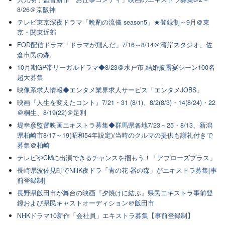
8/26＠京阪神
テレビ東京深夜ドラマ「晩酌の流儀 season5」★登録制～9月＠東
京・関東近郊
FOD配信ドラマ「ドラマが飛んだ」7/16～8/14＠湾岸スタジオ、佐
倉市民の森,
10月期GP帯リーガルドラマ◆8/23＠水戸市 結婚披露宴シーン100名
超大募集
映像系求人情報◆エンタメ業界求人サービス「エンタメJOBS」
映画『人生を変えたコント』7/21・31 (8/1)、8/2(8/3)・14(8/24)・22
＠桐生、8/19(22)＠足利
堤幸彦監督映画エキストラ募集◆群馬県各地7/23～25・8/13、新潟
県柏崎市8/17～19(昭和54年設定)/当時のクルマの提供も謝礼付きで
募集＠柏崎
テレビやCMに出演できるチャンスを掴もう！「アプローズプラス」
長崎県波佐見町でNHK夜ドラ「青の花 器の森」がエキストラ募集[事
前登録制]
長野県飯田市が舞台の映画『夕焼けに結ぶ』県民エキストラ事前登
録および県民キャストオーディション＠飯田市
NHKドラマ10新作「会社員」エキストラ募集【事前登録制】