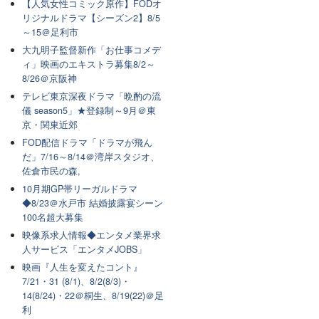
【人気女性コミック原作】FODオ
リジナルドラマ【シーズン2】8/5
～15＠足利市
大九明子監督新作「お仕事コメデ
ィ」映画のエキストラ募集8/2～
8/26＠京阪神
テレビ東京深夜ドラマ「晩酌の流
儀 season5」★登録制～9月＠東
京・関東近郊
FOD配信ドラマ「ドラマが飛ん
だ」7/16～8/14＠湾岸スタジオ、
佐倉市民の森,
10月期GP帯リーガルドラマ
◆8/23＠水戸市 結婚披露宴シーン
100名超大募集
映像系求人情報◆エンタメ業界求
人サービス「エンタメJOBS」
映画『人生を変えたコント』
7/21・31 (8/1)、8/2(8/3)・
14(8/24)・22＠桐生、8/19(22)＠足
利