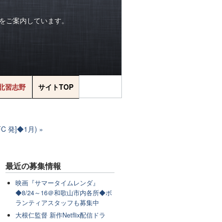
をご案内しています。
北習志野
サイトTOP
 発]◆1月)
最近の
募集情報
映画『サマータイムレンダ』
◆8/24～16＠和歌山市内各所◆ボ
ランティアスタッフも募集中
大根仁監督 新作Netflix配信ドラ