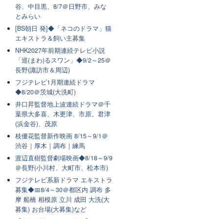
谷、中目黒、8/7＠日野市、みな
とみらい
[BS朝日 発]◆「ネコのドラマ」猫
エキストラ＆飼い主募集
NHK2027年前期連続テレビ小説
「巡(まわ)るスワン」◆9/2～25＠
長野(諏訪市＆周辺)
フジテレビ1月期連続ドラマ
◆8/20＠茨城(大洗町)
井口昇監督地上波連続ドラマ＠千
葉県大多喜、木更津、市原、君津
(浜金谷)、茂原
枝優花監督新作映画 8/15～9/1＠
渋谷｜厚木｜調布｜練馬
渡辺直樹監督劇場映画◆8/18～9/9
＠長野(小川村、大町市、松本市)
フジテレビ系新ドラマ エキストラ
募集◆📅8/4～30＠都区内 調布 多
摩 船橋 相模原 立川 成田 大洗(大
募集) お台場(大募集)など