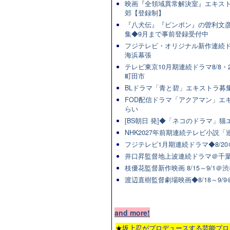
映画『全領域異常解決室』エキスト
郊【登録制】
『八犬伝』『ピンポン』の曽利文彦
集◆9月まで事前登録受付中
フジテレビ・オリジナル新作連続ドラマ
海浜幕張
テレビ東京10月期連続ドラマ8/8・2
町田市
BLドラマ「青と碧」エキストラ募集★
FOD配信ドラマ「アクアマン」エキ
らい
[BS朝日 発]◆「ネコのドラマ」
NHK2027年前期連続テレビ小説「巡
フジテレビ1月期連続ドラマ◆8/20
井口昇監督地上波連続ドラマ＠千葉
枝優花監督新作映画 8/15～9/1
渡辺直樹監督劇場映画◆8/18～9/
and more!
★
坂上忍がプロデュースする芸能プロ