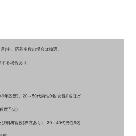
日(月)中。応募多数の場合は抽選。
。
給する場合あり。
9年設定)、20～50代男性9名 女性6名ほど
程度予定)
刑務官役(衣裳あり)、30～40代男性6名
程度