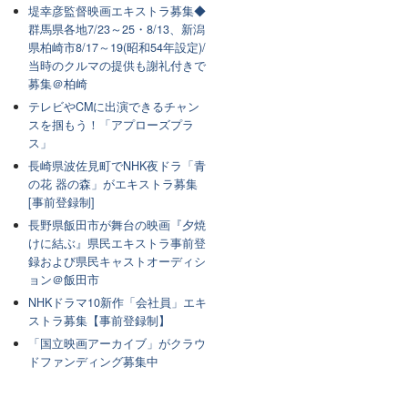
堤幸彦監督映画エキストラ募集◆
群馬県各地7/23～25・8/13、新潟
県柏崎市8/17～19(昭和54年設定)/
当時のクルマの提供も謝礼付きで
募集＠柏崎
テレビやCMに出演できるチャン
スを掴もう！「アプローズプラ
ス」
長崎県波佐見町でNHK夜ドラ「青
の花 器の森」がエキストラ募集
[事前登録制]
長野県飯田市が舞台の映画『夕焼
けに結ぶ』県民エキストラ事前登
録および県民キャストオーディシ
ョン＠飯田市
NHKドラマ10新作「会社員」エキ
ストラ募集【事前登録制】
「国立映画アーカイブ」がクラウ
ドファンディング募集中