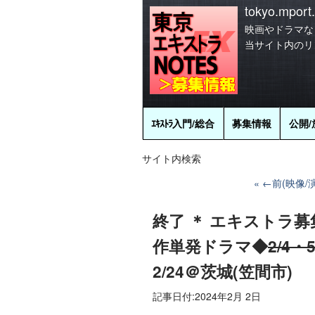
tokyo.mport.
映画やドラマな
当サイト内のリ
ｴｷｽﾄﾗ
入門/総合
募集情報
公開/
サイト内検索
←前(映像/演
終了 ＊ エキストラ募
作単発ドラマ◆
2/4
2/24＠茨城(笠間市)
記事日付:
2024年2月 2日