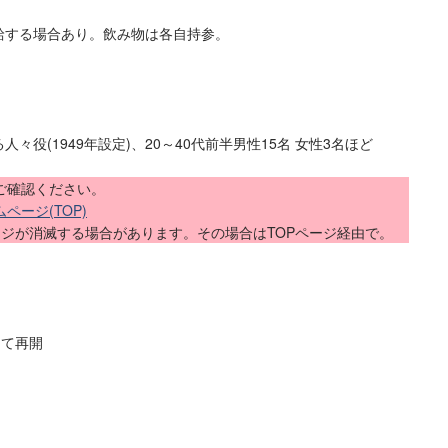
。
給する場合あり。飲み物は各自持参。
々役(1949年設定)、20～40代前半男性15名 女性3名ほど
ご確認ください。
ージ(TOP)
ージが消滅する場合があります。その場合はTOPページ経由で。
載して再開