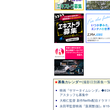
★
募集カレンダー
(撮影日別募集一覧
映画『サマータイムレンダ』◆8/2
アスタッフも募集中
大根仁監督 新作Netflix配信ドラ
永田琴監督映画『藻屑蟹(仮)』8/15