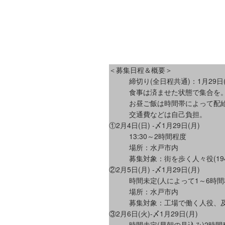
＜募集日程＆概要＞
締切り(全日程共通)：1月29
食事は済ませた状態で集合を
お昼ご飯は時間帯によって配
交通費などは自己負担。
①2月4日(日) -〆1月29日(月)
13:30～2時間程度
場所：水戸市内
募集対象：街を歩く人々役(194
②2月5日(月) -〆1月29日(月)
時間未定(人によって1～6時間
場所：水戸市内
募集対象：工場で働く人役、及び
③2月6日(火)-〆1月29日(月)
時間未定(早朝の見込み)2時間