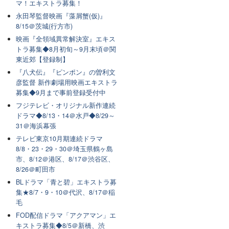
マ！エキストラ募集！
永田琴監督映画『藻屑蟹(仮)』
8/15＠茨城(行方市)
映画『全領域異常解決室』エキス
トラ募集◆8月初旬～9月末頃＠関
東近郊【登録制】
『八犬伝』『ピンポン』の曽利文
彦監督 新作劇場用映画エキストラ
募集◆9月まで事前登録受付中
フジテレビ・オリジナル新作連続
ドラマ◆8/13・14＠水戸◆8/29～
31＠海浜幕張
テレビ東京10月期連続ドラマ
8/8・23・29・30＠埼玉県鶴ヶ島
市、8/12＠港区、8/17＠渋谷区、
8/26＠町田市
BLドラマ「青と碧」エキストラ募
集★8/7・9・10＠代沢、8/17＠稲
毛
FOD配信ドラマ「アクアマン」エ
キストラ募集◆8/5＠新橋、渋