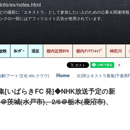
info/ex/notes.html
どの撮影に「エキストラ」として参加したい人のための公募＆関連情報
ンクの一部にはアフィリエイト広告が使用されています。
放映
ｶﾚﾝﾀﾞｰ
通販
都内近郊ﾎﾃﾙ
都内ｱﾝﾃﾅｼｮｯﾌﾟ
神田川
Home
劇/アート/文化 etc.クラウ)
次(🆙エキストラ募集[千葉県FC
集[いばらきFC 発]◆NHK放送予定の新
・5＠茨城(水戸市)、2/6＠栃木(鹿沼市)
、