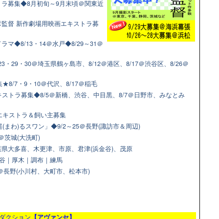
ラ募集◆8月初旬～9月末頃＠関東近
監督 新作劇場用映画エキストラ募
◆8/13・14＠水戸◆8/29～31＠
3・29・30＠埼玉県鶴ヶ島市、8/12＠港区、8/17＠渋谷区、8/26＠
8/7・9・10＠代沢、8/17＠稲毛
ストラ募集◆8/5＠新橋、渋谷、中目黒、8/7＠日野市、みなとみ
猫エキストラ＆飼い主募集
(まわ)るスワン」◆9/2～25＠長野(諏訪市＆周辺)
＠茨城(大洗町)
県大多喜、木更津、市原、君津(浜金谷)、茂原
＠渋谷｜厚木｜調布｜練馬
9＠長野(小川村、大町市、松本市)
ダクション
【アヴァンセ】