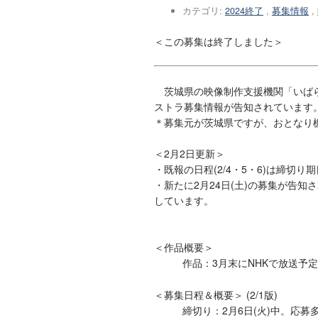
カテゴリ:
2024終了
,
募集情報
,
＜この募集は終了しました＞
茨城県の映像制作支援機関「いばら
ストラ募集情報が告知されています
＊募集元が茨城県ですが、おとなり
＜2月2日更新＞
・既報の日程(2/4・5・6)は締切り
・新たに2月24日(土)の募集が告
しています。
＜作品概要＞
作品：3月末にNHKで放送予
＜募集日程＆概要＞ (2/1版)
締切り：2月6日(火)中。応募