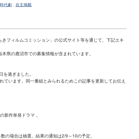
時代劇
,
自主掲載
きフィルムコミッション」の公式サイト等を通じて、下記エキ
。
栃木県の鹿沼市での募集情報が含まれています。
期日を過ぎました。
知されています。同一番組とみられるためこの記事を更新してお伝え
定の新作単発ドラマ 。
多数の場合は抽選。結果の通知は2/9～10の予定。