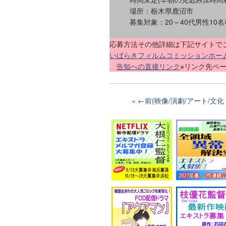
場所：栃木県鹿沼市
募集対象：20～40代男性10
応募方法その他詳細は下記サイトで
いばらきフィルムコミッションホームペ
告知への直接リンク
※リンク先ペ
←前(映像/演劇/アート/文化 e