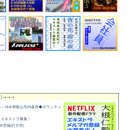
)
→→→
4～16＠和歌山市内各所◆ボランティ
マ！エキストラ募集！
＠茨城(行方市)