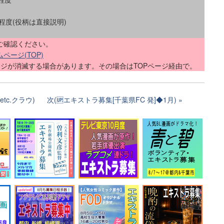
名程度(役柄は直接説明)
ご確認ください。
ージ(TOP)
ージが消滅する場合があります。その場合はTOPページ経由で。
tc.クラウ)
次(🆙エキストラ募集[千葉県FC 発]◆1月)