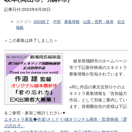
記事日付:
2023年8月26日
カテゴリ:
2023終了
,
中部
,
募集情報
,
山梨・長野・岐阜
,
自主
掲載
＜この募集は終了しました＞
岐阜県飛騨市のホームページ
等で下記新作映画のエキストラ
募集情報が告知されています。
※同じ作品の東京近郊ロケのエ
キストラ募集情報を「告知協力
作品」として別途ご案内してい
ます。首都圏在住の皆様は下記
をご参照・参加ご検討ください▼
エキストラ募集◆作道(さくどう)雄オリジナル脚本・監督映画
『君
の忘れ方』
9/8・9・10＠東京(自由が丘、赤坂)、埼玉(浦和)ほか都内近郊