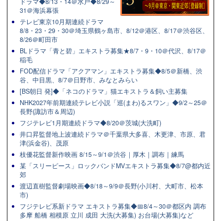
ドラマ◆8/13・14＠水戸◆8/29～
31＠海浜幕張
テレビ東京10月期連続ドラマ
8/8・23・29・30＠埼玉県鶴ヶ島市、8/12＠港区、8/17＠渋谷区、
8/26＠町田市
BLドラマ「青と碧」エキストラ募集★8/7・9・10＠代沢、8/17＠
稲毛
FOD配信ドラマ「アクアマン」エキストラ募集◆8/5＠新橋、渋
谷、中目黒、8/7＠日野市、みなとみらい
[BS朝日 発]◆「ネコのドラマ」猫エキストラ＆飼い主募集
NHK2027年前期連続テレビ小説「巡(まわ)るスワン」◆9/2～25＠
長野(諏訪市＆周辺)
フジテレビ1月期連続ドラマ◆8/20＠茨城(大洗町)
井口昇監督地上波連続ドラマ＠千葉県大多喜、木更津、市原、君
津(浜金谷)、茂原
枝優花監督新作映画 8/15～9/1＠渋谷｜厚木｜調布｜練馬
某「スリーピース」ロックバンドMVエキストラ募集◆8/7@都内近
郊
渡辺直樹監督劇場映画◆8/18～9/9＠長野(小川村、大町市、松本
市)
フジテレビ系新ドラマ エキストラ募集◆📅8/4～30＠都区内 調布
多摩 船橋 相模原 立川 成田 大洗(大募集) お台場(大募集)など