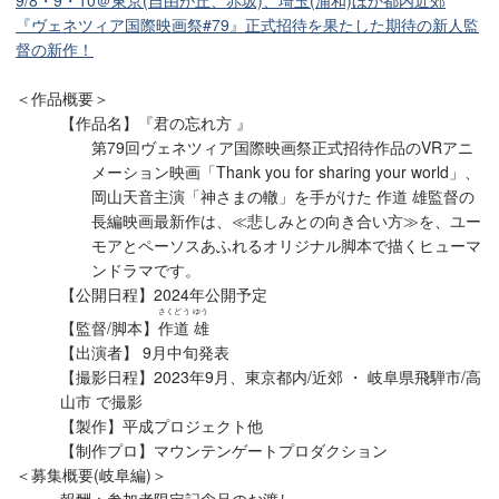
『ヴェネツィア国際映画祭#79』正式招待を果たした期待の新人監
督の新作！
＜作品概要＞
【作品名】『君の忘れ方 』
第79回ヴェネツィア国際映画祭正式招待作品のVRアニ
メーション映画「Thank you for sharing your world」、
岡山天音主演「神さまの轍」を手がけた 作道 雄監督の
長編映画最新作は、≪悲しみとの向き合い方≫を、ユー
モアとペーソスあふれるオリジナル脚本で描くヒューマ
ンドラマです。
【公開日程】2024年公開予定
さくどう ゆう
【監督/脚本】
作道 雄
【出演者】 9月中旬発表
【撮影日程】2023年9月、東京都内/近郊 ・ 岐阜県飛騨市/高
山市 で撮影
【製作】平成プロジェクト他
【制作プロ】マウンテンゲートプロダクション
＜募集概要(岐阜編)＞