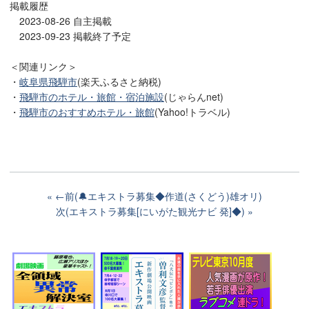
掲載履歴
2023-08-26 自主掲載
2023-09-23 掲載終了予定
＜関連リンク＞
・
岐阜県飛騨市
(楽天ふるさと納税)
・
飛騨市のホテル・旅館・宿泊施設
(じゃらんnet)
・
飛騨市のおすすめホテル・旅館
(Yahoo!トラベル)
←前(🔔エキストラ募集◆作道(さくどう)雄オリ)
次(エキストラ募集[にいがた観光ナビ 発]◆)