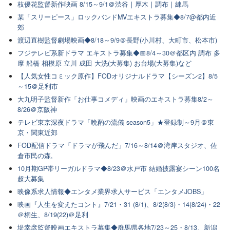
枝優花監督新作映画 8/15～9/1＠渋谷｜厚木｜調布｜練馬
某「スリーピース」ロックバンドMVエキストラ募集◆8/7@都内近
郊
渡辺直樹監督劇場映画◆8/18～9/9＠長野(小川村、大町市、松本市)
フジテレビ系新ドラマ エキストラ募集◆📅8/4～30＠都区内 調布 多
摩 船橋 相模原 立川 成田 大洗(大募集) お台場(大募集)など
【人気女性コミック原作】FODオリジナルドラマ【シーズン2】8/5
～15＠足利市
大九明子監督新作「お仕事コメディ」映画のエキストラ募集8/2～
8/26＠京阪神
テレビ東京深夜ドラマ「晩酌の流儀 season5」★登録制～9月＠東
京・関東近郊
FOD配信ドラマ「ドラマが飛んだ」7/16～8/14＠湾岸スタジオ、佐
倉市民の森,
10月期GP帯リーガルドラマ◆8/23＠水戸市 結婚披露宴シーン100名
超大募集
映像系求人情報◆エンタメ業界求人サービス「エンタメJOBS」
映画『人生を変えたコント』7/21・31 (8/1)、8/2(8/3)・14(8/24)・22
＠桐生、8/19(22)＠足利
堤幸彦監督映画エキストラ募集◆群馬県各地7/23～25・8/13、新潟