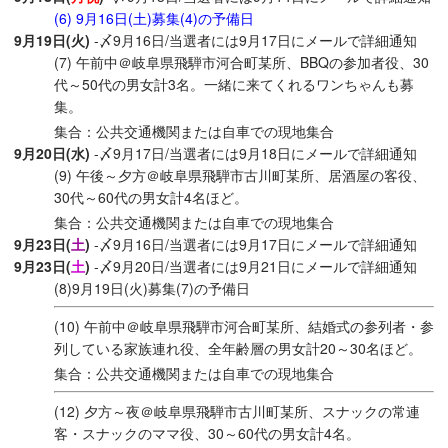
(6) 9月16日(土)募集(4)の予備日
9月19日(火)
-〆9月16日/当選者には9月17日にメールで詳細通知
(7) 午前中＠岐阜県飛騨市河合町某所、BBQの参加者役、30
代～50代の男女計3名。一緒に来てくれるワンちゃんも募
集。
集合：公共交通機関または自車での現地集合
9月20日(水)
-〆9月17日/当選者には9月18日にメールで詳細通知
(9) 午後～夕方＠岐阜県飛騨市古川町某所、居酒屋の客役、
30代～60代の男女計4名ほど。
集合：公共交通機関または自車での現地集合
9月23日(
土
)
-〆9月16日/当選者には9月17日にメールで詳細通知
9月23日(
土
)
-〆9月20日/当選者には9月21日にメールで詳細通知
(8)9月19日(火)募集(7)の予備日
(10) 午前中＠岐阜県飛騨市河合町某所、結婚式の参列者・参
列している家族連れ役、全年齢層の男女計20～30名ほど。
集合：公共交通機関または自車での現地集合
(12) 夕方～夜＠岐阜県飛騨市古川町某所、スナックの常連
客・スナックのママ役、30～60代の男女計4名。