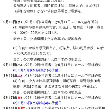
報酬：参加者限定記念品のお渡し
参加連絡：応募者に随時直接通知 。期日までに参加依頼
（詳細な連絡）がない場合は落選とご理解を。
9月13日(水)
-〆9月10日/当選者には9月11日メールで詳細通知
(1) 午前中＠岐阜県飛騨市古川町某所、警察官・刑事・職員
役、20代～50代の男女計4名。
集合：公共交通機関または自車での現地集合
(2) 午前中＠岐阜県飛騨市古川町某所、駅の利用者役、40代
～70代の男女計5名ほど。
集合：公共交通機関または自車での現地集合
9月14日(木)
-〆9月10日/当選者には9月11日にメールで詳細通知
(3) 9月13日(水)募集(1)の予備日
9月16日(
土
)
-〆9月13日/当選者には9月14日にメールで詳細通知
(4) 午前～夕方＠岐阜県飛騨市古川町某所、草野球参加者・
観客・家族jづれ役、さまざまな年齢の男女計40名ほど。
集合：公共交通機関または自車での現地集合
9月17日(
日
)
-〆9月13日/当選者には9月14日にメールで詳細通知
(5) 9月16日(土)募集(4)の予備日
9月18日(
月祝
)
-〆9月13日/当選者には9月14日にメールで詳細通知