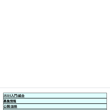
ｴｷｽﾄﾗ
入門/総合
募集情報
公開/放映