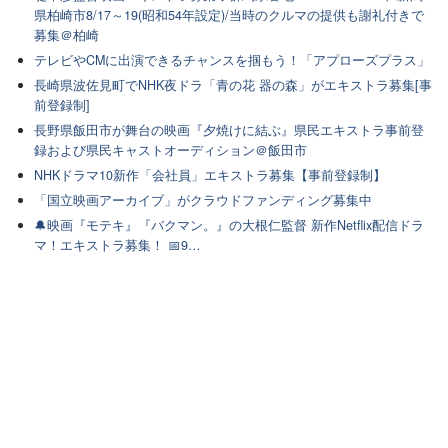
県柏崎市8/17～19(昭和54年設定)/当時のクルマの提供も謝礼付きで
募集＠柏崎
テレビやCMに出演できるチャンスを掴もう！「アプローズプラス」
長崎県波佐見町でNHK夜ドラ「青の花 器の森」がエキストラ募集[事
前登録制]
長野県飯田市が舞台の映画『夕焼けに結ぶ』県民エキストラ事前登
録および県民キャストオーディション＠飯田市
NHKドラマ10新作「会社員」エキストラ募集【事前登録制】
「国立映画アーカイブ」がクラウドファンディング募集中
🔔映画『モテキ』『バクマン。』の大根仁監督 新作Netflix配信ドラ
マ！エキストラ募集！ 📅9…