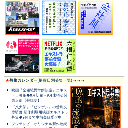
★
募集カレンダー
(撮影日別募集一覧)
→→→
映画『全領域異常解決室』エキス
トラ募集◆8月初旬～9月末頃＠関
東近郊【登録制】
『八犬伝』『ピンポン』の曽利文
彦監督 新作劇場用映画エキストラ
募集◆9月まで事前登録受付中
フジテレビ・オリジナル新作連続