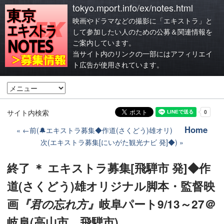
tokyo.mport.info/ex/notes.html
映画やドラマなどの撮影に「エキストラ」と
して参加したい人のための公募＆関連情報を
ご案内しています。
当サイト内のリンクの一部にはアフィリエイ
ト広告が使用されています。
サイト内検索
Home
←前(🔔エキストラ募集◆作道(さくどう)雄オリ)
次(エキストラ募集[にいがた観光ナビ 発]◆)
終了 ＊ エキストラ募集[飛騨市 発]◆作
道(さくどう)雄オリジナル脚本・監督映
画
『君の忘れ方』
岐阜パート9/13～27＠
岐阜(高山市、飛騨市)