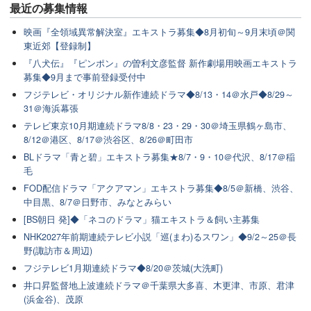
最近の
募集情報
映画『全領域異常解決室』エキストラ募集◆8月初旬～9月末頃＠関
東近郊【登録制】
『八犬伝』『ピンポン』の曽利文彦監督 新作劇場用映画エキストラ
募集◆9月まで事前登録受付中
フジテレビ・オリジナル新作連続ドラマ◆8/13・14＠水戸◆8/29～
31＠海浜幕張
テレビ東京10月期連続ドラマ8/8・23・29・30＠埼玉県鶴ヶ島市、
8/12＠港区、8/17＠渋谷区、8/26＠町田市
BLドラマ「青と碧」エキストラ募集★8/7・9・10＠代沢、8/17＠稲
毛
FOD配信ドラマ「アクアマン」エキストラ募集◆8/5＠新橋、渋谷、
中目黒、8/7＠日野市、みなとみらい
[BS朝日 発]◆「ネコのドラマ」猫エキストラ＆飼い主募集
NHK2027年前期連続テレビ小説「巡(まわ)るスワン」◆9/2～25＠長
野(諏訪市＆周辺)
フジテレビ1月期連続ドラマ◆8/20＠茨城(大洗町)
井口昇監督地上波連続ドラマ＠千葉県大多喜、木更津、市原、君津
(浜金谷)、茂原