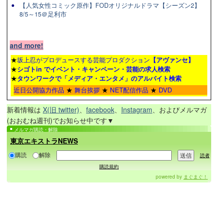
【人気女性コミック原作】FODオリジナルドラマ【シーズン2】
8/5～15＠足利市
and more!
★
坂上忍がプロデュースする芸能プロダクション
【アヴァンセ】
★
シゴトin でイベント・キャンペーン・芸能の求人検索
★
タウンワーク
で「メディア・エンタメ」のアルバイト検索
近日公開協力作品
★
舞台挨拶
★
NET配信作品
★
DVD
新着情報は
X(旧 twitter)
、
facebook
、
Instagram
、およびメルマガ
(おおむね週刊)でお知らせ中です▼
メルマガ購読・解除
東京エキストラNEWS
購読
解除
読者
購読規約
powered by
まぐまぐ！