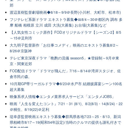
郊
渡辺直樹監督劇場映画◆8/18～9/9＠長野(小川村、大町市、松本市)
フジテレビ系新ドラマ エキストラ募集◆📅8/4～30＠都区内 調布 多
摩 船橋 相模原 立川 成田 大洗(大募集) お台場(大募集)など
【人気女性コミック原作】FODオリジナルドラマ【シーズン2】8/5
～15＠足利市
大九明子監督新作「お仕事コメディ」映画のエキストラ募集8/2～
8/26＠京阪神
テレビ東京深夜ドラマ「晩酌の流儀 season5」★登録制～9月＠東
京・関東近郊
FOD配信ドラマ「ドラマが飛んだ」7/16～8/14＠湾岸スタジオ、佐
倉市民の森,
10月期GP帯リーガルドラマ◆8/23＠水戸市 結婚披露宴シーン100名
超大募集
映像系求人情報◆エンタメ業界求人サービス「エンタメJOBS」
映画『人生を変えたコント』7/21・31 (8/1)、8/2(8/3)・14(8/24)・22
＠桐生、8/19(22)＠足利
堤幸彦監督映画エキストラ募集◆群馬県各地7/23～25・8/13、新潟
県柏崎市8/17～19(昭和54年設定)/当時のクルマの提供も謝礼付きで