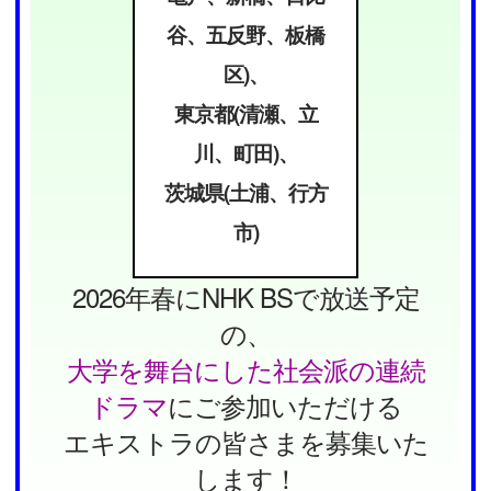
谷、五反野、板橋
区)、
東京都(清瀬、立
川、町田)、
茨城県(土浦、行方
市)
2026年春にNHK BSで放送予定
の、
大学を舞台にした社会派の連続
ドラマ
にご参加いただける
エキストラの皆さまを募集いた
します！