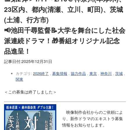
23区内、都内(清瀬、立川、町田)、茨城
(土浦、行方市)
📢池田千尋監督📝大学を舞台にした社会
派連続ドラマ！🎁番組オリジナル記念
品進呈！
記事日付:
2025年12月31日
カテゴリ:
2026終了
,
募集情報
,
協力作品
,
東京
,
神奈川
,
茨城
,
関東
＜この募集は終了しました＞
映像制作会社からのご依頼によ
り、新作ドラマのエキストラ募集
情報をお知らせします。