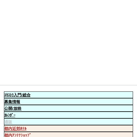
ｴｷｽﾄﾗ
入門/総合
募集情報
公開/放映
ｶﾚﾝﾀﾞｰ
通販
都内近郊ﾎﾃﾙ
都内ｱﾝﾃﾅｼｮｯﾌﾟ