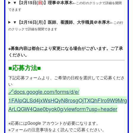
▼
【2月15日(
日
)】理事＠本厚木
←この行のクリックで詳細を開閉
できます
▼
【2月16日(月)】医師、看護師、大学職員＠本厚木
←この行
のクリックで詳細を開閉できます
※募集内容は都合により変更になる場合がございます。ご了承
ください。
■応募方法■
下記応募フォームより、ご希望の日程を選択してご応募くださ
い
🔗docs.google.com/forms/d/e/
1FAIpQLSd4jxWsHQyN8rosgOjTXQhFIro9W9Mrg
ArLQGW4Qae0byok0g/viewform?usp=header
※応募にはGoogle アカウントが必要になります。
※フォームの注意事項をよく読んでご応募ください。