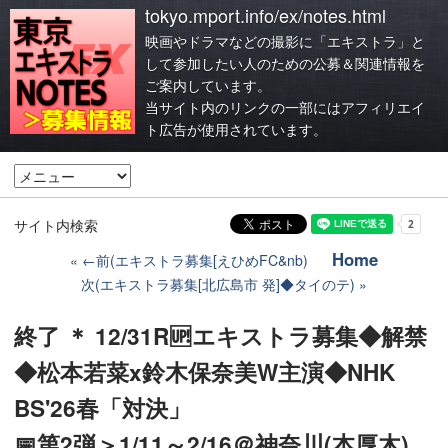
tokyo.mport.info/ex/notes.html
映画やドラマなどの撮影に「エキストラ」と
して参加したい人のための公募＆関連情報を
ご案内しています。
当サイト内のリンクの一部にはアフィリエイ
ト広告が使用されています。
サイト内検索
Home
←前(エキストラ募集[えひめFC&nb)
次(エキストラ募集[北広島市 発]◆タイのテ)
終了 ＊ 12/31R🆙エキストラ募集◆解禁
◆松本若菜x鈴木保奈美W主演◆NHK
BS'26春「対決」
📅第2弾＞1/11～2/16＠神奈川(本厚木)、