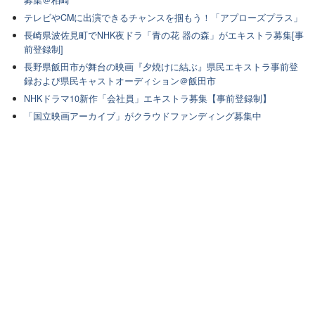
募集＠柏崎
テレビやCMに出演できるチャンスを掴もう！「アプローズプラス」
長崎県波佐見町でNHK夜ドラ「青の花 器の森」がエキストラ募集[事
前登録制]
長野県飯田市が舞台の映画『夕焼けに結ぶ』県民エキストラ事前登
録および県民キャストオーディション＠飯田市
NHKドラマ10新作「会社員」エキストラ募集【事前登録制】
「国立映画アーカイブ」がクラウドファンディング募集中