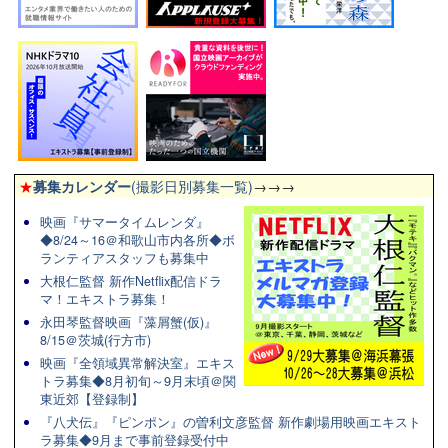
★
募集カレンダー
(撮影日別募集一覧)
→→→
映画『サマータイムレンダ』
◆8/24～16＠和歌山市内各所◆ボ
ランティアスタッフも募集中
大根仁監督 新作Netflix配信ドラ
マ！エキストラ募集！
永田琴監督映画『藻屑蟹(仮)』
8/15＠茨城(行方市)
映画『全領域異常解決室』エキス
トラ募集◆8月初旬～9月末頃＠関
東近郊【登録制】
『八犬伝』『ピンポン』の曽利文彦監督 新作劇場用映画エキスト
ラ募集◆9月まで事前登録受付中