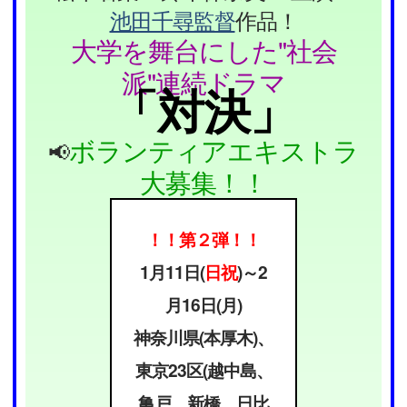
池田千尋監督
作品！
大学を舞台にした"社会
派"連続ドラマ
「対決」
ボランティアエキストラ
📢
大募集！！
！！第２弾！！
1月11日(
日祝
)～2
月16日(月)
神奈川県(本厚木)、
東京23区(越中島、
亀戸、新橋、日比