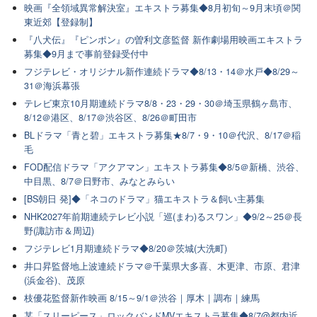
映画『全領域異常解決室』エキストラ募集◆8月初旬～9月末頃＠関
東近郊【登録制】
『八犬伝』『ピンポン』の曽利文彦監督 新作劇場用映画エキストラ
募集◆9月まで事前登録受付中
フジテレビ・オリジナル新作連続ドラマ◆8/13・14＠水戸◆8/29～
31＠海浜幕張
テレビ東京10月期連続ドラマ8/8・23・29・30＠埼玉県鶴ヶ島市、
8/12＠港区、8/17＠渋谷区、8/26＠町田市
BLドラマ「青と碧」エキストラ募集★8/7・9・10＠代沢、8/17＠稲
毛
FOD配信ドラマ「アクアマン」エキストラ募集◆8/5＠新橋、渋谷、
中目黒、8/7＠日野市、みなとみらい
[BS朝日 発]◆「ネコのドラマ」猫エキストラ＆飼い主募集
NHK2027年前期連続テレビ小説「巡(まわ)るスワン」◆9/2～25＠長
野(諏訪市＆周辺)
フジテレビ1月期連続ドラマ◆8/20＠茨城(大洗町)
井口昇監督地上波連続ドラマ＠千葉県大多喜、木更津、市原、君津
(浜金谷)、茂原
枝優花監督新作映画 8/15～9/1＠渋谷｜厚木｜調布｜練馬
某「スリーピース」ロックバンドMVエキストラ募集◆8/7@都内近