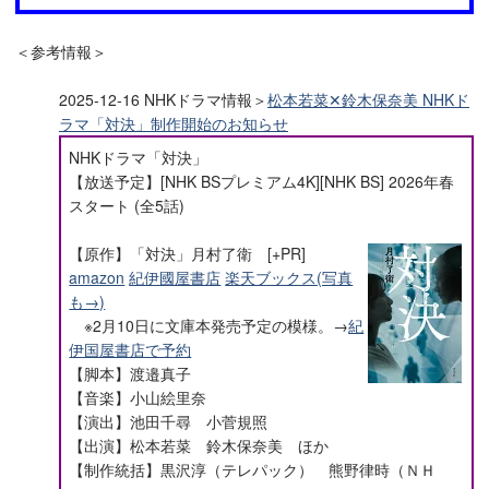
＜参考情報＞
2025-12-16 NHKドラマ情報＞
松本若菜✕鈴木保奈美 NHKド
ラマ「対決」制作開始のお知らせ
NHKドラマ「対決」
【放送予定】[NHK BSプレミアム4K][NHK BS] 2026年春
スタート (全5話)
【原作】「対決」月村了衛 [+PR]
amazon
紀伊國屋書店
楽天ブックス(写真
も→)
※2月10日に文庫本発売予定の模様。→
紀
伊国屋書店で予約
【脚本】渡邉真子
【音楽】小山絵里奈
【演出】池田千尋 小菅規照
【出演】松本若菜 鈴木保奈美 ほか
【制作統括】黒沢淳（テレパック） 熊野律時（ＮＨ