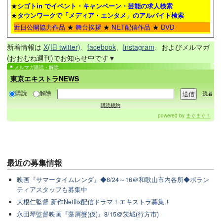
★
シゴトin でイベント・キャンペーン・芸能の求人検索
★
タウンワーク
で「メディア・エンタメ」のアルバイト検索
近日公開協力作品
★
舞台挨拶
★
NET配信作品
★
DVD
新着情報は
X(旧 twitter)
、
facebook
、
Instagram
、およびメルマガ
(おおむね週刊)でお知らせ中です▼
メルマガ購読・解除
東京エキストラNEWS
購読
解除
読者
購読規約
powered by
まぐまぐ！
最近の
募集情報
映画『サマータイムレンダ』◆8/24～16＠和歌山市内各所◆ボラン
ティアスタッフも募集中
大根仁監督 新作Netflix配信ドラマ！エキストラ募集！
永田琴監督映画『藻屑蟹(仮)』8/15＠茨城(行方市)