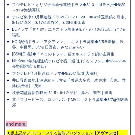
フジテレビ・オリジナル新作連続ドラマ◆8/13・14＠水戸◆8/29
～31＠海浜幕張
テレビ東京10月期連続ドラマ8/8・23・29・30＠埼玉県鶴ヶ島市、
8/12＠港区、8/17＠渋谷区、8/26＠町田市
BLドラマ「青と碧」エキストラ募集★8/7・9・10＠代沢、8/17＠
稲毛
FOD配信ドラマ「アクアマン」エキストラ募集◆8/5＠新橋、渋
谷、中目黒、8/7＠日野市、みなとみらい
[BS朝日 発]◆「ネコのドラマ」猫エキストラ＆飼い主募集
NHK2027年前期連続テレビ小説「巡(まわ)るスワン」◆9/2～25＠
長野(諏訪市＆周辺)
フジテレビ1月期連続ドラマ◆8/20＠茨城(大洗町)
井口昇監督地上波連続ドラマ＠千葉県大多喜、木更津、市原、君
津(浜金谷)、茂原
枝優花監督新作映画 8/15～9/1＠渋谷｜厚木｜調布｜練馬
某「スリーピース」ロックバンドMVエキストラ募集◆8/7@都内近
郊
and more!
★
坂上忍がプロデュースする芸能プロダクション
【アヴァンセ】