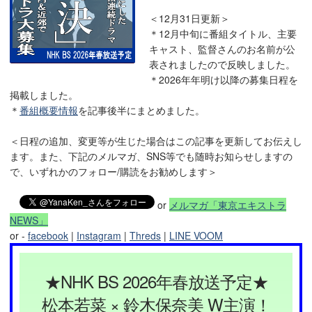
＜12月31日更新＞
＊12月中旬に番組タイトル、主要
キャスト、監督さんのお名前が公
表されましたので反映しました。
＊2026年年明け以降の募集日程を
掲載しました。
＊
番組概要情報
を記事後半にまとめました。
＜日程の追加、変更等が生じた場合はこの記事を更新してお伝えし
ます。また、下記のメルマガ、SNS等でも随時お知らせしますの
で、いずれかのフォロー/購読をお勧めします＞
or
メルマガ「東京エキストラ
NEWS」
or -
facebook
|
Instagram
|
Threds
|
LINE VOOM
★NHK BS 2026年春放送予定★
松本若菜 × 鈴木保奈美 W主演！