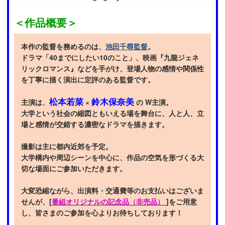
＜作品概要＞
本作の監督を務めるのは、
池田千尋監督
。
ドラマ「40までにしたい10のこと」、映画『九龍ジェネ
リックロマンス』などを手がけ、登場人物の感情や関係性
を丁寧に描く演出に定評のある監督です。
松本若菜
鈴木保奈美
主演は、
×
の W主演。
大学という社会の縮図ともいえる場を舞台に、人と人、立
場と感情が交錯する濃密なドラマを描きます。
撮影は主に都内近郊を予定。
大学構内や周辺シーンを中心に、作品の空気を形づくる大
切な場面にご参加いただきます。
大変恐縮ながら、出演料・交通費等のお支払いはございま
せんが、[
番組オリジナルの記念品（非売品）
]をご用意
し、皆さまのご参加を心よりお待ちしております！