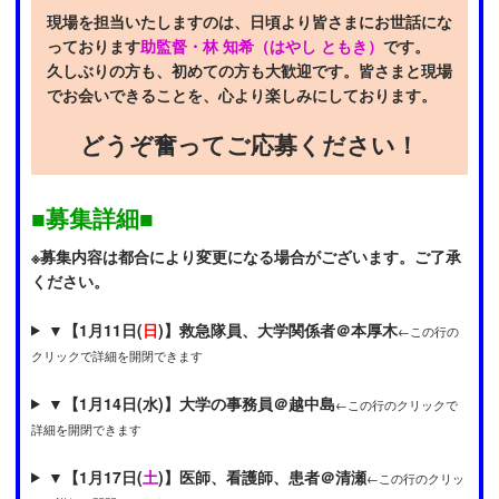
現場を担当いたしますのは、日頃より皆さまにお世話にな
っております
助監督・林 知希（はやし ともき）
です。
久しぶりの方も、初めての方も大歓迎です。皆さまと現場
でお会いできることを、心より楽しみにしております。
どうぞ奮ってご応募ください！
■募集詳細■
※募集内容は都合により変更になる場合がございます。ご了承
ください。
▼
【1月11日(
日
)】救急隊員、大学関係者＠本厚木
←この行の
クリックで詳細を開閉できます
▼
【1月14日(水)】大学の事務員＠越中島
←この行のクリックで
詳細を開閉できます
▼
【1月17日(
土
)】医師、看護師、患者＠清瀬
←この行のクリッ