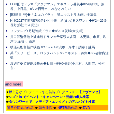
FOD配信ドラマ「アクアマン」エキストラ募集◆8/5＠新橋、渋
谷、中目黒、8/7＠日野市、みなとみらい
[BS朝日 発]◆「ネコのドラマ」猫エキストラ＆飼い主募集
NHK2027年前期連続テレビ小説「巡(まわ)るスワン」◆9/2～25＠
長野(諏訪市＆周辺)
フジテレビ1月期連続ドラマ◆8/20＠茨城(大洗町)
井口昇監督地上波連続ドラマ＠千葉県大多喜、木更津、市原、君
津(浜金谷)、茂原
枝優花監督新作映画 8/15～9/1＠渋谷｜厚木｜調布｜練馬
某「スリーピース」ロックバンドMVエキストラ募集◆8/7@都内近
郊
渡辺直樹監督劇場映画◆8/18～9/9＠長野(小川村、大町市、松本
市)
and more!
★
坂上忍がプロデュースする芸能プロダクション
【アヴァンセ】
★
シゴトin でイベント・キャンペーン・芸能の求人検索
★
タウンワーク
で「メディア・エンタメ」のアルバイト検索
近日公開協力作品
★
舞台挨拶
★
NET配信作品
★
DVD