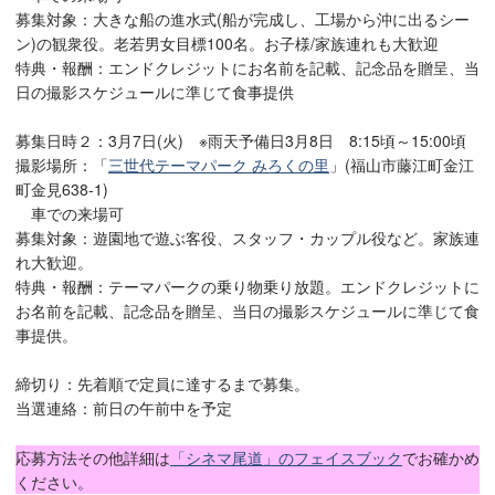
募集対象：大きな船の進水式(船が完成し、工場から沖に出るシー
ン)の観衆役。老若男女目標100名。お子様/家族連れも大歓迎
特典・報酬：エンドクレジットにお名前を記載、記念品を贈呈、当
日の撮影スケジュールに準じて食事提供
募集日時２：3月7日(火) ※雨天予備日3月8日 8:15頃～15:00頃
撮影場所：「
三世代テーマパーク
みろくの里
」(福山市藤江町金江
町金見638-1)
車での来場可
募集対象：遊園地で遊ぶ客役、スタッフ・カップル役など。家族連
れ大歓迎。
特典・報酬：テーマパークの乗り物乗り放題。エンドクレジットに
お名前を記載、記念品を贈呈、当日の撮影スケジュールに準じて食
事提供。
締切り：先着順で定員に達するまで募集。
当選連絡：前日の午前中を予定
応募方法その他詳細は
「シネマ尾道」のフェイスブック
でお確かめ
ください。