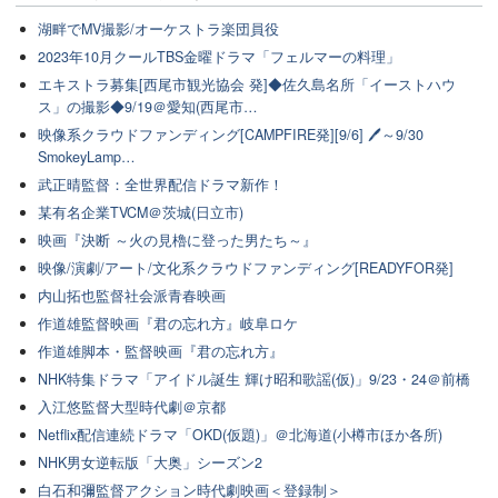
湖畔でMV撮影/オーケストラ楽団員役
2023年10月クールTBS金曜ドラマ「フェルマーの料理」
エキストラ募集[西尾市観光協会 発]◆佐久島名所「イーストハウ
ス」の撮影◆9/19＠愛知(西尾市…
映像系クラウドファンディング[CAMPFIRE発][9/6] 🖊～9/30
SmokeyLamp…
武正晴監督：全世界配信ドラマ新作！
某有名企業TVCM＠茨城(日立市)
映画『決断 ～火の見櫓に登った男たち～』
映像/演劇/アート/文化系クラウドファンディング[READYFOR発]
内山拓也監督社会派青春映画
作道雄監督映画『君の忘れ方』岐阜ロケ
作道雄脚本・監督映画『君の忘れ方』
NHK特集ドラマ「アイドル誕生 輝け昭和歌謡(仮)」9/23・24＠前橋
入江悠監督大型時代劇＠京都
Netflix配信連続ドラマ「OKD(仮題)」＠北海道(小樽市ほか各所)
NHK男女逆転版「大奥」シーズン2
白石和彌監督アクション時代劇映画＜登録制＞