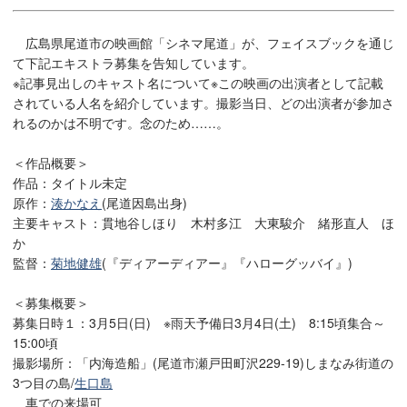
広島県尾道市の映画館「シネマ尾道」が、フェイスブックを通じ
て下記エキストラ募集を告知しています。
※記事見出しのキャスト名について※この映画の出演者として記載
されている人名を紹介しています。撮影当日、どの出演者が参加さ
れるのかは不明です。念のため……。
＜作品概要＞
作品：タイトル未定
原作：
湊かなえ
(尾道因島出身)
主要キャスト：貫地谷しほり 木村多江 大東駿介 緒形直人 ほ
か
監督：
菊地健雄
(『ディアーディアー』『ハローグッバイ』)
＜募集概要＞
募集日時１：3月5日(日) ※雨天予備日3月4日(土) 8:15頃集合～
15:00頃
撮影場所：「内海造船」(尾道市瀬戸田町沢229-19)しまなみ街道の
3つ目の島/
生口島
車での来場可