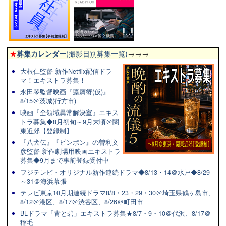
★
募集カレンダー
(撮影日別募集一覧)
→→→
大根仁監督 新作Netflix配信ドラ
マ！エキストラ募集！
永田琴監督映画『藻屑蟹(仮)』
8/15＠茨城(行方市)
映画『全領域異常解決室』エキス
トラ募集◆8月初旬～9月末頃＠関
東近郊【登録制】
『八犬伝』『ピンポン』の曽利文
彦監督 新作劇場用映画エキストラ
募集◆9月まで事前登録受付中
フジテレビ・オリジナル新作連続ドラマ◆8/13・14＠水戸◆8/29
～31＠海浜幕張
テレビ東京10月期連続ドラマ8/8・23・29・30＠埼玉県鶴ヶ島市、
8/12＠港区、8/17＠渋谷区、8/26＠町田市
BLドラマ「青と碧」エキストラ募集★8/7・9・10＠代沢、8/17＠
稲毛