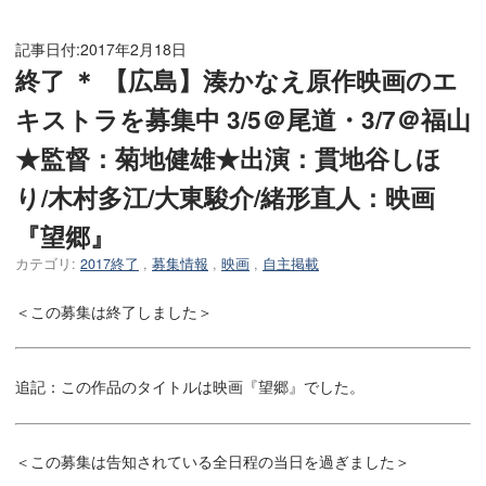
記事日付:
2017年2月18日
終了 ＊ 【広島】湊かなえ原作映画のエ
キストラを募集中 3/5＠尾道・3/7＠福山
★監督：菊地健雄★出演：貫地谷しほ
り/木村多江/大東駿介/緒形直人：映画
『望郷』
カテゴリ:
2017終了
,
募集情報
,
映画
,
自主掲載
＜この募集は終了しました＞
追記：この作品のタイトルは映画『望郷』でした。
＜この募集は告知されている全日程の当日を過ぎました＞