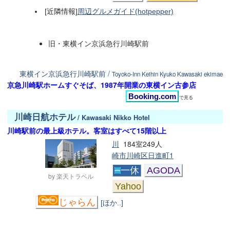
[近隣情報]
周辺グルメガイド(hotpepper)
旧・東横イン京浜急行川崎駅前
東横イン京浜急行川崎駅前 /
Toyoko-Inn Keihin Kyuko Kawasaki ekimae
京急川崎駅ホームすぐそば、1987年開業の東横イン古参店
Booking.com
で見る
川崎日航ホテル
/ Kawasaki Nikko Hotel
川崎駅前の最上級ホテル。客室はすべて15階以上
川
184室249人
崎市川崎区日進町1
一休
AGODA
by 楽天トラベル
Yahoo
じゃらん
[ほか..]