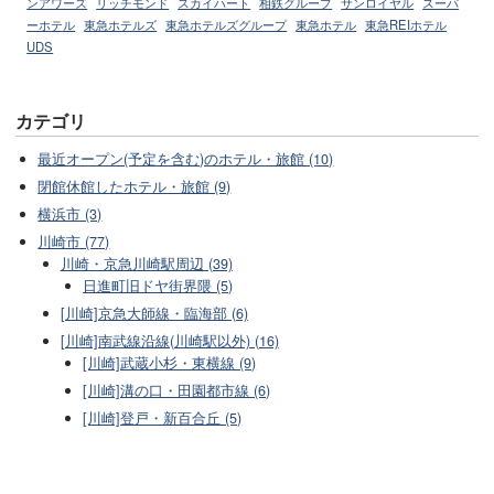
ンアワーズ
リッチモンド
スカイハート
相鉄グループ
サンロイヤル
スーパ
ーホテル
東急ホテルズ
東急ホテルズグループ
東急ホテル
東急REIホテル
UDS
カテゴリ
最近オープン(予定を含む)のホテル・旅館 (10)
閉館休館したホテル・旅館 (9)
横浜市 (3)
川崎市 (77)
川崎・京急川崎駅周辺 (39)
日進町旧ドヤ街界隈 (5)
[川崎]京急大師線・臨海部 (6)
[川崎]南武線沿線(川崎駅以外) (16)
[川崎]武蔵小杉・東横線 (9)
[川崎]溝の口・田園都市線 (6)
[川崎]登戸・新百合丘 (5)