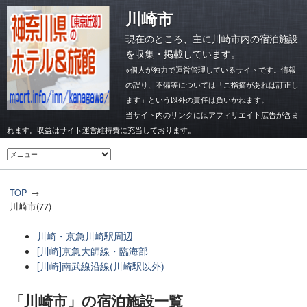
川崎市
現在のところ、主に川崎市内の宿泊施設
を収集・掲載しています。
※個人が独力で運営管理しているサイトです。情報
の誤り、不備等については「ご指摘があれば訂正し
ます」という以外の責任は負いかねます。
当サイト内のリンクにはアフィリエイト広告が含ま
れます。収益はサイト運営維持費に充当しております。
TOP
川崎市(77)
川崎・京急川崎駅周辺
[川崎]京急大師線・臨海部
[川崎]南武線沿線(川崎駅以外)
「川崎市」の宿泊施設一覧