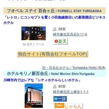
フオベル ステイ 百合ヶ丘
/ FORBELL STAY YURIGAOKA
「レトロ」にコンセプトを置く小田急線路沿いの新装開店ビジネス
ホテル
川
28室
崎市麻生区高石3-11-6
楽天
by 楽天トラベル
独自サイト(有限会社フオベルTOP)
旧・百合丘ホテル / Yurigaoka Hotel (N/A)
ホテルモリノ新百合丘
/ Hotel Morino Shin-Yurigaoka
川崎市内ではレアな「シティホテルらしいホテル」
川
80室
崎市麻生区上麻生1-1-1
一休
じゃらん