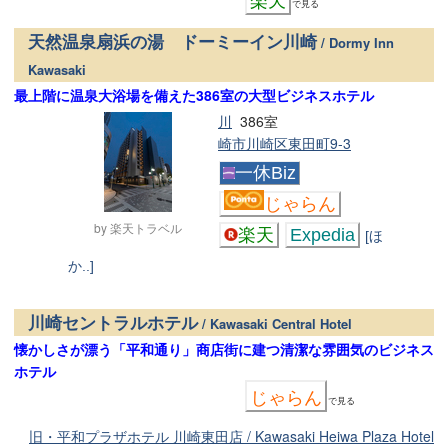
で見る
天然温泉扇浜の湯 ドーミーイン川崎
/ Dormy Inn
Kawasaki
最上階に温泉大浴場を備えた386室の大型ビジネスホテル
川
386室
崎市川崎区東田町9-3
一休Biz
じゃらん
by 楽天トラベル
楽天
Expedia
[ほ
か..]
川崎セントラルホテル
/ Kawasaki Central Hotel
懐かしさが漂う「平和通り」商店街に建つ清潔な雰囲気のビジネス
ホテル
じゃらん
で見る
旧・平和プラザホテル 川崎東田店 / Kawasaki Heiwa Plaza Hotel