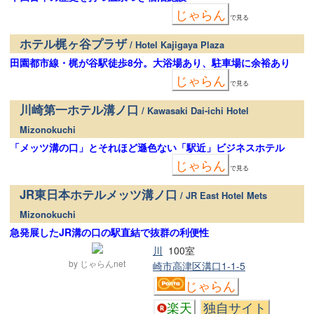
じゃらん
で見る
ホテル梶ヶ谷プラザ
/ Hotel Kajigaya Plaza
田園都市線・梶が谷駅徒歩8分。大浴場あり、駐車場に余裕あり
じゃらん
で見る
川崎第一ホテル溝ノ口
/ Kawasaki Dai-ichi Hotel
Mizonokuchi
「メッツ溝の口」とそれほど遜色ない「駅近」ビジネスホテル
じゃらん
で見る
JR東日本ホテルメッツ溝ノ口
/ JR East Hotel Mets
Mizonokuchi
急発展したJR溝の口の駅直結で抜群の利便性
川
100室
by じゃらんnet
崎市高津区溝口1-1-5
じゃらん
楽天
独自サイト