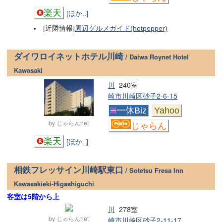
楽天
[ほか..]
[近隣情報]
周辺グルメガイド(hotpepper)
ダイワロイネットホテル川崎
/ Daiwa Roynet Hotel
Kawasaki
川
240室
崎市川崎区砂子2-6-15
一休Biz
Yahoo
by じゃらんnet
じゃらん
楽天
[ほか..]
相鉄フレッサイン川崎駅東口
/ Sotetsu Fresa Inn
Kawasakieki-Higashiguchi
客室は5階から上
川
278室
by じゃらんnet
崎市川崎区砂子2-11-17