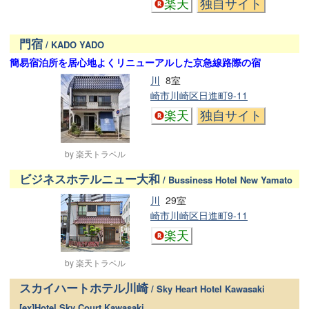
楽天
独自サイト
門宿
/ KADO YADO
簡易宿泊所を居心地よくリニューアルした京急線路際の宿
川
8室
崎市川崎区日進町9-11
楽天
独自サイト
by 楽天トラベル
ビジネスホテルニュー大和
/ Bussiness Hotel New Yamato
川
29室
崎市川崎区日進町9-11
楽天
by 楽天トラベル
スカイハートホテル川崎
/ Sky Heart Hotel Kawasaki
[ex]Hotel Sky Court Kawasaki