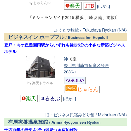
by じゃらんnet
楽天
JTB
[ほか..]
「ミシュランガイド2015 横浜 川崎 湘南」掲載店
ふくだや旅館 / Fukudaya Ryokan (N/A)
ビジネスイン ホープフル
/ Business Inn Hopefull
登戸・向ケ丘遊園両駅からいずれも徒歩5分の小さな新築ビジネス
ホテル
神
8室
奈川県川崎市多摩区登戸
2636-1
AGODA
by 楽天トラベル
じゃらん
楽天
るるぶ
[ほか..]
旧・ビジネス民宿みどり館 / Midorikan (N/A)
有馬療養温泉旅館
/ Arima Ryoyoonsen Ryokan
千四百年の歴史を持つ温泉つき宿泊施設