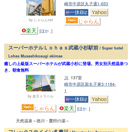
崎市中原区丸子通1-653
一休Biz
Yahoo
by じゃらんnet
じゃらん
楽天
[ほか..]
スーパーホテルＬｏｈａｓ武蔵小杉駅前
/ Super hotel
Lohas Musashikosugi ekimae
癒しの上級版スーパーホテルが武蔵小杉に登場。男女別天然温泉つ
き、朝食無料
川
137室
崎市中原区新丸子東3-1184-
1
by 楽天トラベル
一休Biz
Yahoo
じゃらん
楽天
[ほか..]
天然温泉～徳川・鷹狩の湯～
フレックステイイン多摩川