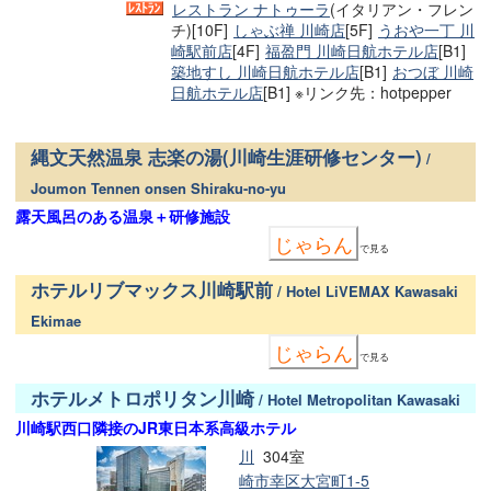
レストラン ナトゥーラ
(イタリアン・フレン
チ)[10F]
しゃぶ禅 川崎店
[5F]
うおや一丁 川
崎駅前店
[4F]
福盈門 川崎日航ホテル店
[B1]
築地すし 川崎日航ホテル店
[B1]
おつぼ 川崎
日航ホテル店
[B1] ※リンク先：hotpepper
縄文天然温泉 志楽の湯(川崎生涯研修センター)
/
Joumon Tennen onsen Shiraku-no-yu
露天風呂のある温泉＋研修施設
じゃらん
で見る
ホテルリブマックス川崎駅前
/ Hotel LiVEMAX Kawasaki
Ekimae
じゃらん
で見る
ホテルメトロポリタン川崎
/ Hotel Metropolitan Kawasaki
川崎駅西口隣接のJR東日本系高級ホテル
川
304室
崎市幸区大宮町1-5