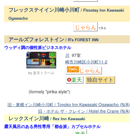
フレックステイイン川崎小川町
/ Flexstay Inn Kawasaki
Ogawacho
じゃらん
で見る
アールズフォレストイン
/ R's FOREST INN
ウッディ調の個性派ビジネスホテル
川
97室
崎市川崎区小川町11-2
じゃらん
by 楽天トラベル
楽天
独自サイト
(formely "pirika style")
旧・東横イン川崎小川町 / Toyoko Inn Kawasaki Ogawacho (N/A)
旧・ホテル ザ・クレイン / Hotel the Crane (N/A)
レックスイン川崎
/ Rex Inn Kawasaki
露天風呂のある男性専用「都会派」カプセルホテル
楽天