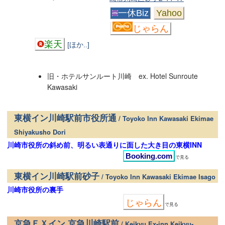
一休Biz
Yahoo
じゃらん
楽天
[ほか..]
旧・ホテルサンルート川崎 ex. Hotel Sunroute
Kawasaki
東横イン川崎駅前市役所通
/ Toyoko Inn Kawasaki Ekimae
Shiyakusho Dori
川崎市役所の斜め前、明るい表通りに面した大き目の東横INN
Booking.com
で見る
東横イン川崎駅前砂子
/ Toyoko Inn Kawasaki Ekimae Isago
川崎市役所の裏手
じゃらん
で見る
京急ＥＸイン 京急川崎駅前
/ Keikyu Ex-inn Keikyu-