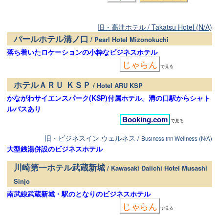
旧・高津ホテル / Takatsu Hotel (N/A)
パールホテル溝ノ口
/ Pearl Hotel Mizonokuchi
落ち着いたロケーションの小粋なビジネスホテル
じゃらん
で見る
ホテルＡＲＵ ＫＳＰ
/ Hotel ARU KSP
かながわサイエンスパーク(KSP)付属ホテル。溝の口駅からシャト
ルバスあり
Booking.com
で見る
旧・ビジネスイン ウェルネス /
Business inn Wellness (N/A)
大型銭湯併設のビジネスホテル
川崎第一ホテル武蔵新城
/ Kawasaki Daiichi Hotel Musashi
Sinjo
南武線武蔵新城・駅のとなりのビジネスホテル
じゃらん
で見る