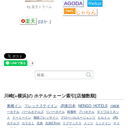
AGODA
Relux
by 楽天トラベル
じゃらん
楽天
[ほか..]
川崎[+横浜]の ホテルチェーン索引[店舗数順]
東横イン
フレックステイイン
JR東日本
NENGO_HOTELS
川崎第
一ホテル
パールホテルズ
リバーホテル
精養軒
アパホテル
ダイワロイネッ
ト
ドーミーイン
相鉄フレッサイン
グローバルエージェンツ
ヒルトン
JAL
ホテルズ
カラカミ
京急
京急EXinn
リブマックス
メッツ
ミッドイン
ナイ