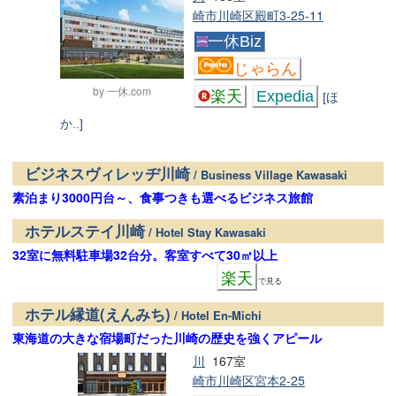
崎市川崎区殿町3-25-11
一休Biz
じゃらん
by 一休.com
楽天
Expedia
[ほ
か..]
ビジネスヴィレッヂ川崎
/ Business Village Kawasaki
素泊まり3000円台～、食事つきも選べるビジネス旅館
ホテルステイ川崎
/ Hotel Stay Kawasaki
32室に無料駐車場32台分。客室すべて30㎡以上
楽天
で見る
ホテル縁道(えんみち)
/ Hotel En-Michi
東海道の大きな宿場町だった川崎の歴史を強くアピール
川
167室
崎市川崎区宮本2-25