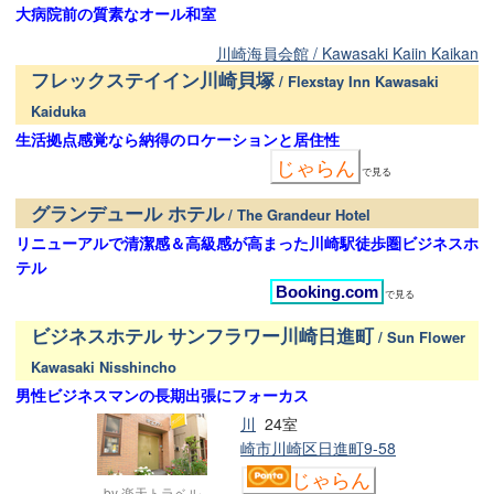
大病院前の質素なオール和室
川崎海員会館 / Kawasaki Kaiin Kaikan
フレックステイイン川崎貝塚
/ Flexstay Inn Kawasaki
Kaiduka
生活拠点感覚なら納得のロケーションと居住性
じゃらん
で見る
グランデュール ホテル
/ The Grandeur Hotel
リニューアルで清潔感＆高級感が高まった川崎駅徒歩圏ビジネスホ
テル
Booking.com
で見る
ビジネスホテル サンフラワー川崎日進町
/ Sun Flower
Kawasaki Nisshincho
男性ビジネスマンの長期出張にフォーカス
川
24室
崎市川崎区日進町9-58
じゃらん
by 楽天トラベル