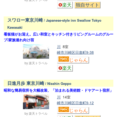
楽天
独自サイト
スワロー東京川崎
/ Japanese-style inn Swallow Tokyo
Kawasaki
看板猫がお迎え。広い和室とキッチン付きリビングルームのグルー
プ/家族連れ向け宿
川
8室
崎市川崎区日進町9-38
じゃらん
by 楽天トラベル
楽天
日進月歩 東京川崎
/ Nisshin Geppo
昭和な簡易宿所を大幅改装、「泊まれる美術館・ドヤアート宿所」
川
14室
崎市川崎区日進町9-12
じゃらん
by 楽天トラベル