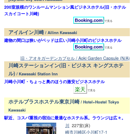
200室規模のワンルームマンション風ビジネスホテル(旧・ホテル
スカイコート川崎)
Booking.com
で見る
アイルイン川崎
/ Ailinn Kawasaki
建物の間口は狭いがベッドは広い川崎小川町のビジネスホテル
Booking.com
で見る
旧・アオキガーデンカプセル / Aoki Garden Capsule (N/A)
川崎ステーションイン(旧・ビジネス キングスホテ
ル)
/ Kawasaki Station Inn
川崎小川町・ちょっと奥のほうの激安ビジネスホテル
楽天
で見る
ホテルプラスホステル東京川崎
/ Hotel+Hostel Tokyo
Kawasaki
駅近、コスパ重視の宿泊に最適なホステル系。ラウンジは広々。
川
227室(床)
崎市川崎区小川町17-1