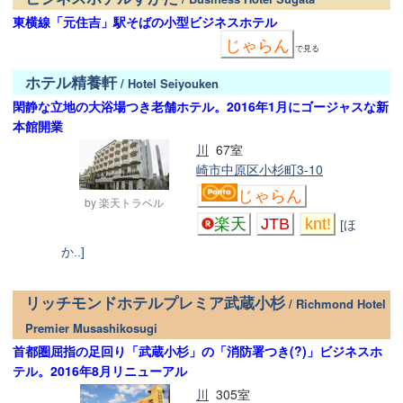
東横線「元住吉」駅そばの小型ビジネスホテル
じゃらん
で見る
ホテル精養軒
/ Hotel Seiyouken
閑静な立地の大浴場つき老舗ホテル。2016年1月にゴージャスな新
本館開業
川
67室
崎市中原区小杉町3-10
じゃらん
by 楽天トラベル
楽天
JTB
knt!
[ほ
か..]
リッチモンドホテルプレミア武蔵小杉
/ Richmond Hotel
Premier Musashikosugi
首都圏屈指の足回り「武蔵小杉」の「消防署つき(?)」ビジネスホ
テル。2016年8月リニューアル
川
305室