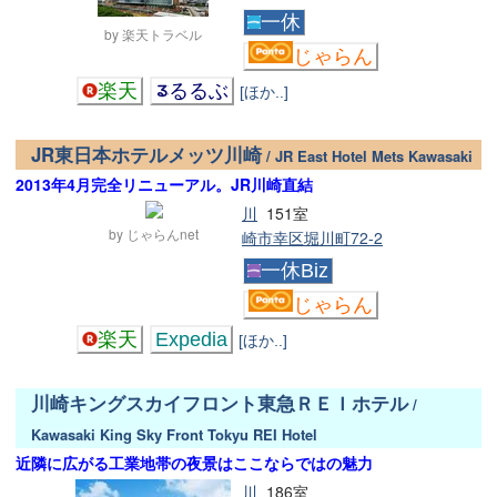
一休
by 楽天トラベル
じゃらん
楽天
るるぶ
[ほか..]
JR東日本ホテルメッツ川崎
/ JR East Hotel Mets Kawasaki
2013年4月完全リニューアル。JR川崎直結
川
151室
by じゃらんnet
崎市幸区堀川町72-2
一休Biz
じゃらん
楽天
Expedia
[ほか..]
川崎キングスカイフロント東急ＲＥＩホテル
/
Kawasaki King Sky Front Tokyu REI Hotel
近隣に広がる工業地帯の夜景はここならではの魅力
川
186室