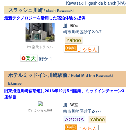
Kawasaki Higashida blanch(N/A)
スラッシュ川崎
/ slash Kawasaki
最新テクノロジーを活用した宿泊体験を提供
川
95室
崎市川崎区砂子2-9-7
Yahoo
by 楽天トラベル
じゃらん
楽天
[ほか..]
ホテルミッドイン川崎駅前
/ Hotel Mid Inn Kawasaki
Ekimae
旧東海道川崎宿沿道に2016年12月5日開業、ミッドインチェーン3
店舗目
川
36室
by じゃらんnet
崎市川崎区砂子2-7-7
AGODA
Yahoo
じゃらん