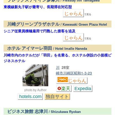
/ Flexstay Inn Tamagawa
東横線新丸子駅が最寄り、長期滞在対応型
じゃらん
で見る
川崎グリーンプラザホテル
/ Kawasaki Green Plaza Hotel
シニア従業員積極雇用で円熟した接客を追及
じゃらん
で見る
ホテル アイマーレ羽田
/ Hotel Imalle Haneda
川崎市内のホテルだが「羽田」を名乗る、ホステル併設の小規模ビ
ジネスホテル
川
28室
崎市川崎区昭和1-3-23
じゃらん
楽天
Expedia
photo by Author
hotels.com
独自サイト
ビジネス旅館 志津川
/ Shizukawa Ryokan