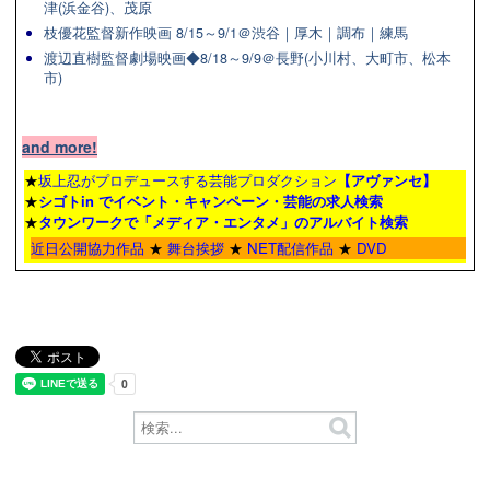
津(浜金谷)、茂原
枝優花監督新作映画 8/15～9/1＠渋谷｜厚木｜調布｜練馬
渡辺直樹監督劇場映画◆8/18～9/9＠長野(小川村、大町市、松本
市)
and more!
★
坂上忍がプロデュースする芸能プロダクション
【アヴァンセ】
★
シゴトin でイベント・キャンペーン・芸能の求人検索
★
タウンワーク
で「メディア・エンタメ」のアルバイト検索
近日公開協力作品
★
舞台挨拶
★
NET配信作品
★
DVD