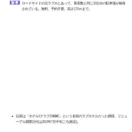
ロードサイドの元ラブホとあって、客室数と同じ32台分の駐車場が確保
されている。無料、予約不要。高さ2.55ｍまで。
以前は「ホテルJクラブ川崎町」という名前のラブホテルだった模様。リニュ
ーアル開業日付は2023年7月中旬ごろ(推定)。