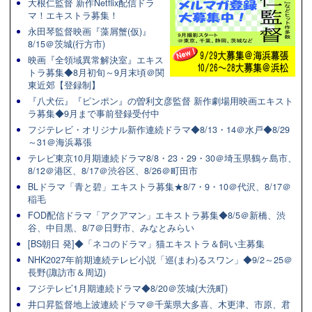
大根仁監督 新作Netflix配信ドラ
マ！エキストラ募集！
永田琴監督映画『藻屑蟹(仮)』
8/15＠茨城(行方市)
映画『全領域異常解決室』エキス
トラ募集◆8月初旬～9月末頃＠関
東近郊【登録制】
『八犬伝』『ピンポン』の曽利文彦監督 新作劇場用映画エキスト
ラ募集◆9月まで事前登録受付中
フジテレビ・オリジナル新作連続ドラマ◆8/13・14＠水戸◆8/29
～31＠海浜幕張
テレビ東京10月期連続ドラマ8/8・23・29・30＠埼玉県鶴ヶ島市、
8/12＠港区、8/17＠渋谷区、8/26＠町田市
BLドラマ「青と碧」エキストラ募集★8/7・9・10＠代沢、8/17＠
稲毛
FOD配信ドラマ「アクアマン」エキストラ募集◆8/5＠新橋、渋
谷、中目黒、8/7＠日野市、みなとみらい
[BS朝日 発]◆「ネコのドラマ」猫エキストラ＆飼い主募集
NHK2027年前期連続テレビ小説「巡(まわ)るスワン」◆9/2～25＠
長野(諏訪市＆周辺)
フジテレビ1月期連続ドラマ◆8/20＠茨城(大洗町)
井口昇監督地上波連続ドラマ＠千葉県大多喜、木更津、市原、君