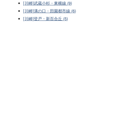
[川崎]武蔵小杉・東横線 (9)
[川崎]溝の口・田園都市線 (6)
[川崎]登戸・新百合丘 (5)