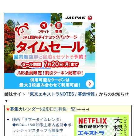
姉妹サイト「
東京エキストラNOTES / 募集情報
」からのお知らせ
▼
★
募集カレンダー
(撮影日別募集一覧)
→→→
映画『サマータイムレンダ』
◆8/24～16＠和歌山市内各所◆ボ
ランティアスタッフも募集中