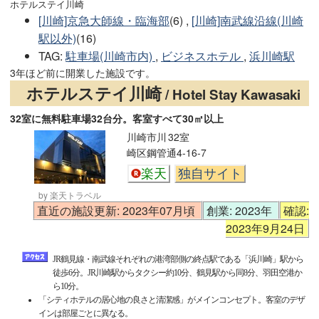
ホテルステイ川崎
[川崎]京急大師線・臨海部
(6) ,
[川崎]南武線沿線(川崎
駅以外)
(16)
TAG
:
駐車場(川崎市内)
,
ビジネスホテル
,
浜川崎駅
3年ほど前に開業した施設です。
ホテルステイ川崎
/ Hotel Stay Kawasaki
32室に無料駐車場32台分。客室すべて30㎡以上
川崎市川
32室
崎区鋼管通4-16-7
楽天
独自サイト
by 楽天トラベル
直近の施設更新: 2023年07月頃
創業: 2023年
確認:
2023年9月24日
JR鶴見線・南武線それぞれの港湾部側の終点駅である「浜川崎」駅から
徒歩6分。JR川崎駅からタクシー約10分、鶴見駅から同8分、羽田空港か
ら10分。
「シティホテルの居心地の良さと清潔感」がメインコンセプト。客室のデザ
インは部屋ごとに異なる。