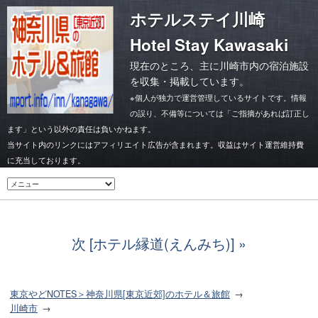
ホテルステイ川崎
Hotel Stay Kawasaki
現在のところ、主に川崎市内の宿泊施設
を収集・掲載しています。
※個人が独力で運営管理しているサイトです。情報
の誤り、不備等については「ご指摘があれば訂正し
ます」という以外の責任は負いかねます。
当サイト内のリンクにはアフィリエイト広告が含まれます。収益はサイト運営維持費
に充当しております。
次 [ホテル縁道(えんみち)]
東京やどNOTES＞神奈川県[東京近郊]のホテル＆旅館
川崎市