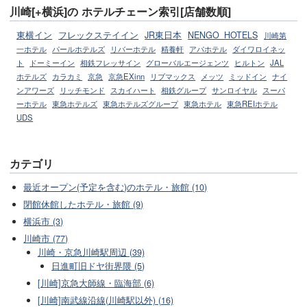
川崎[+横浜]の ホテルチェーン索引[店舗数順]
東横イン
フレックステイイン
JR東日本
NENGO_HOTELS
川崎第
一ホテル
パールホテルズ
リバーホテル
精養軒
アパホテル
ダイワロイネッ
ト
ドーミーイン
相鉄フレッサイン
グローバルエージェンツ
ヒルトン
JAL
ホテルズ
カラカミ
京急
京急EXinn
リブマックス
メッツ
ミッドイン
ナイ
ンアワーズ
リッチモンド
スカイハート
相鉄グループ
サンロイヤル
スーパ
ーホテル
東急ホテルズ
東急ホテルズグループ
東急ホテル
東急REIホテル
UDS
カテゴリ
最近オープン(予定を含む)のホテル・旅館 (10)
閉館休館したホテル・旅館 (9)
横浜市 (3)
川崎市 (77)
川崎・京急川崎駅周辺 (39)
日進町旧ドヤ街界隈 (5)
[川崎]京急大師線・臨海部 (6)
[川崎]南武線沿線(川崎駅以外) (16)