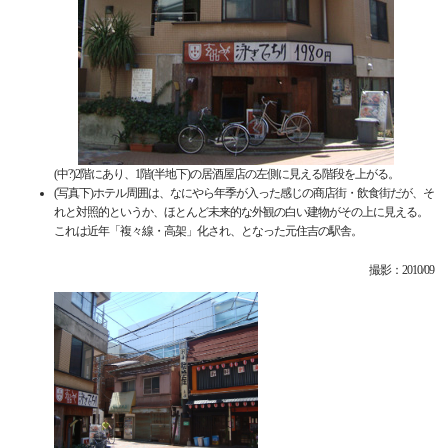
(中?)2階にあり、1階(半地下)の居酒屋店の左側に見える階段を上がる。
(写真下)ホテル周囲は、なにやら年季が入った感じの商店街・飲食街だが、そ
れと対照的というか、ほとんど未来的な外観の白い建物がその上に見える。
これは近年「複々線・高架」化され、となった元住吉の駅舎。
撮影：2010/09