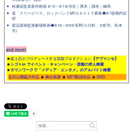
枝優花監督新作映画 8/15～9/1＠渋谷｜厚木｜調布｜練馬
某「スリーピース」ロックバンドMVエキストラ募集◆8/7@都内近
郊
渡辺直樹監督劇場映画◆8/18～9/9＠長野(小川村、大町市、松本
市)
and more!
★
坂上忍がプロデュースする芸能プロダクション
【アヴァンセ】
★
シゴトin でイベント・キャンペーン・芸能の求人検索
★
タウンワーク
で「メディア・エンタメ」のアルバイト検索
近日公開協力作品
★
舞台挨拶
★
NET配信作品
★
DVD