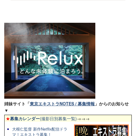
姉妹サイト「
東京エキストラNOTES / 募集情報
」からのお知らせ
▼
★
募集カレンダー
(撮影日別募集一覧)
→→→
大根仁監督 新作Netflix配信ドラ
マ！エキストラ募集！