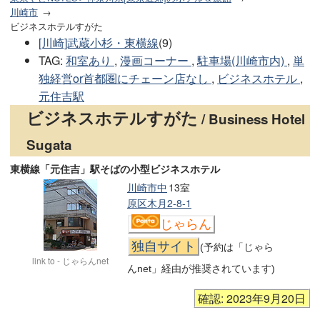
川崎市
ビジネスホテルすがた
[川崎]武蔵小杉・東横線
(9)
TAG
:
和室あり
,
漫画コーナー
,
駐車場(川崎市内)
,
単
独経営or首都圏にチェーン店なし
,
ビジネスホテル
,
元住吉駅
ビジネスホテルすがた
/ Business Hotel
Sugata
東横線「元住吉」駅そばの小型ビジネスホテル
川崎市中
13室
原区木月2-8-1
じゃらん
独自サイト
(予約は「じゃら
link to - じゃらんnet
んnet」経由が推奨されています)
確認: 2023年9月20日