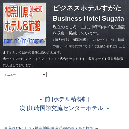
ビジネスホテルすがた
Business Hotel Sugata
現在のところ、主に川崎市内の宿泊施設
を収集・掲載しています。
※個人が独力で運営管理しているサイトです。情報
の誤り、不備等については「ご指摘があれば訂正し
ます」という以外の責任は負いかねます。
当サイト内のリンクにはアフィリエイト広告が含まれます。収益はサイト運営維持費
に充当しております。
前 [ホテル精養軒]
次 [川崎国際交流センターホテル]
東京やどNOTES＞神奈川県[東京近郊]のホテル＆旅館