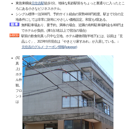
東急東横線
元住吉駅
徒歩1分。地味な私鉄駅前をちょっと裏通りに入ったとこ
ろにある小さなビジネスホテル。
シングル標準一泊5000円、予約サイト経由の実勢4000円程度。駅まで1分の立
地条件にしては非常に財布にやさしい価格設定。和室も4室ある。
無料駐車場あり、要予約。満車の場合、近隣の有料駐車場料金を800円ま
でホテルが負担。(車1台3名以上で宿泊の場合)
駅前の飲食街真っ只中な立地。ホテル建物1階(半地下)には、以前は「玄
品ふぐ」、2023年9月現在は「やきとり家すみれ」が入居している。↓
元住吉のグルメ･クーポン情報(hotpepper)
(写
真
上)
ホテ
ル外
観。
フロ
ント
は