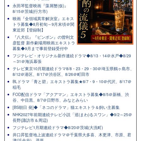
永田琴監督映画『藻屑蟹(仮)』
8/15＠茨城(行方市)
映画『全領域異常解決室』エキス
トラ募集◆8月初旬～9月末頃＠関
東近郊【登録制】
『八犬伝』『ピンポン』の曽利文
彦監督 新作劇場用映画エキストラ
募集◆9月まで事前登録受付中
フジテレビ・オリジナル新作連続ドラマ◆8/13・14＠水戸◆8/29
～31＠海浜幕張
テレビ東京10月期連続ドラマ8/8・23・29・30＠埼玉県鶴ヶ島市、
8/12＠港区、8/17＠渋谷区、8/26＠町田市
BLドラマ「青と碧」エキストラ募集★8/7・9・10＠代沢、8/17＠
稲毛
FOD配信ドラマ「アクアマン」エキストラ募集◆8/5＠新橋、渋
谷、中目黒、8/7＠日野市、みなとみらい
[BS朝日 発]◆「ネコのドラマ」猫エキストラ＆飼い主募集
NHK2027年前期連続テレビ小説「巡(まわ)るスワン」◆9/2～25＠
長野(諏訪市＆周辺)
フジテレビ1月期連続ドラマ◆8/20＠茨城(大洗町)
井口昇監督地上波連続ドラマ＠千葉県大多喜、木更津、市原、君
津(浜金谷)、茂原