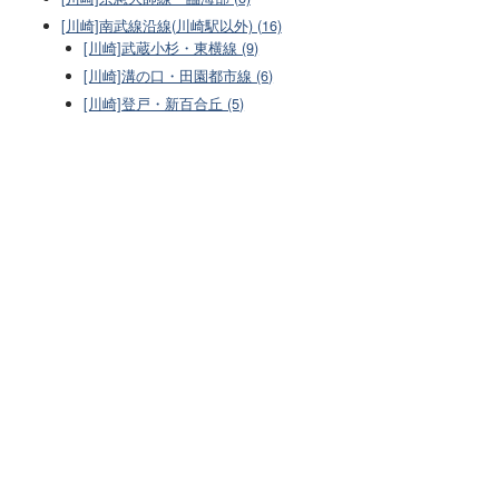
[川崎]南武線沿線(川崎駅以外) (16)
[川崎]武蔵小杉・東横線 (9)
[川崎]溝の口・田園都市線 (6)
[川崎]登戸・新百合丘 (5)