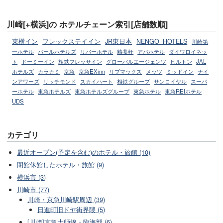
川崎[+横浜]の ホテルチェーン索引[店舗数順]
東横イン
フレックステイイン
JR東日本
NENGO_HOTELS
川崎第
一ホテル
パールホテルズ
リバーホテル
精養軒
アパホテル
ダイワロイネッ
ト
ドーミーイン
相鉄フレッサイン
グローバルエージェンツ
ヒルトン
JAL
ホテルズ
カラカミ
京急
京急EXinn
リブマックス
メッツ
ミッドイン
ナイ
ンアワーズ
リッチモンド
スカイハート
相鉄グループ
サンロイヤル
スーパ
ーホテル
東急ホテルズ
東急ホテルズグループ
東急ホテル
東急REIホテル
UDS
カテゴリ
最近オープン(予定を含む)のホテル・旅館 (10)
閉館休館したホテル・旅館 (9)
横浜市 (3)
川崎市 (77)
川崎・京急川崎駅周辺 (39)
日進町旧ドヤ街界隈 (5)
[川崎]京急大師線・臨海部 (6)