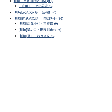
川崎・京急川崎駅周辺 (39)
日進町旧ドヤ街界隈 (5)
[川崎]京急大師線・臨海部 (6)
[川崎]南武線沿線(川崎駅以外) (16)
[川崎]武蔵小杉・東横線 (9)
[川崎]溝の口・田園都市線 (6)
[川崎]登戸・新百合丘 (5)