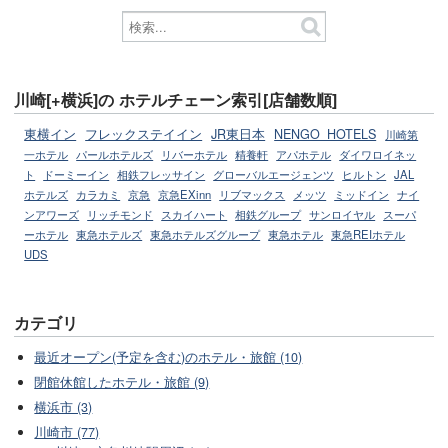
川崎[+横浜]の ホテルチェーン索引[店舗数順]
東横イン
フレックステイイン
JR東日本
NENGO_HOTELS
川崎第
一ホテル
パールホテルズ
リバーホテル
精養軒
アパホテル
ダイワロイネッ
ト
ドーミーイン
相鉄フレッサイン
グローバルエージェンツ
ヒルトン
JAL
ホテルズ
カラカミ
京急
京急EXinn
リブマックス
メッツ
ミッドイン
ナイ
ンアワーズ
リッチモンド
スカイハート
相鉄グループ
サンロイヤル
スーパ
ーホテル
東急ホテルズ
東急ホテルズグループ
東急ホテル
東急REIホテル
UDS
カテゴリ
最近オープン(予定を含む)のホテル・旅館 (10)
閉館休館したホテル・旅館 (9)
横浜市 (3)
川崎市 (77)