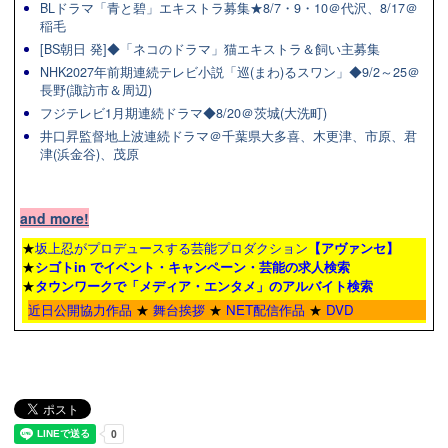
BLドラマ「青と碧」エキストラ募集★8/7・9・10＠代沢、8/17＠
稲毛
[BS朝日 発]◆「ネコのドラマ」猫エキストラ＆飼い主募集
NHK2027年前期連続テレビ小説「巡(まわ)るスワン」◆9/2～25＠
長野(諏訪市＆周辺)
フジテレビ1月期連続ドラマ◆8/20＠茨城(大洗町)
井口昇監督地上波連続ドラマ＠千葉県大多喜、木更津、市原、君
津(浜金谷)、茂原
and more!
★
坂上忍がプロデュースする芸能プロダクション
【アヴァンセ】
★
シゴトin でイベント・キャンペーン・芸能の求人検索
★
タウンワーク
で「メディア・エンタメ」のアルバイト検索
近日公開協力作品
★
舞台挨拶
★
NET配信作品
★
DVD