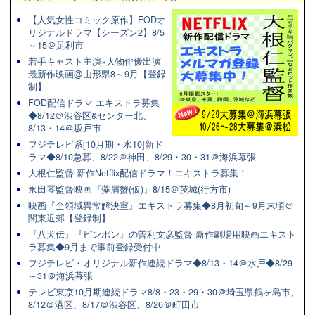
【人気女性コミック原作】FODオ
リジナルドラマ【シーズン2】8/5
～15＠足利市
若手キャスト主演×大物俳優出演
最新作映画@山形県8～9月【登録
制】
FOD配信ドラマ エキストラ募集
◆8/12＠渋谷区&センター北、
8/13・14＠坂戸市
フジテレビ系[10月期・水10]新ド
ラマ◆8/10急募、8/22＠神田、8/29・30・31＠海浜幕張
大根仁監督 新作Netflix配信ドラマ！エキストラ募集！
永田琴監督映画『藻屑蟹(仮)』8/15＠茨城(行方市)
映画『全領域異常解決室』エキストラ募集◆8月初旬～9月末頃＠
関東近郊【登録制】
『八犬伝』『ピンポン』の曽利文彦監督 新作劇場用映画エキスト
ラ募集◆9月まで事前登録受付中
フジテレビ・オリジナル新作連続ドラマ◆8/13・14＠水戸◆8/29
～31＠海浜幕張
テレビ東京10月期連続ドラマ8/8・23・29・30＠埼玉県鶴ヶ島市、
8/12＠港区、8/17＠渋谷区、8/26＠町田市