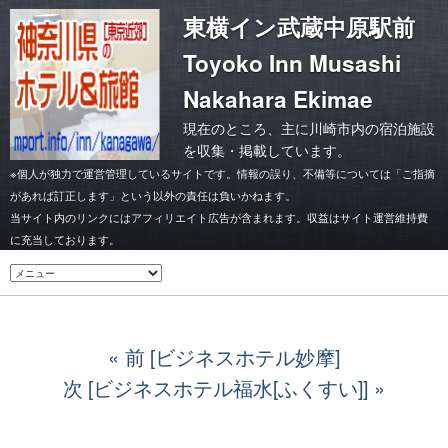
東横イン武蔵中原駅前
Toyoko Inn Musashi
Nakahara Ekimae
現在のところ、主に川崎市内の宿泊施設
を収集・掲載しています。
※個人が独力で運営管理しているサイトです。情報の誤り、不備等については「ご指摘
があれば訂正します」という以外の責任は負いかねます。
当サイト内のリンクにはアフィリエイト広告が含まれます。収益はサイト運営維持費
に充当しております。
前 [ビジネスホテル妙摩]
次 [ビジネスホテル福水[ふくすい]]