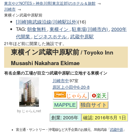
東京やどNOTES＞神奈川県[東京近郊]のホテル＆旅館
川崎市
東横イン武蔵中原駅前
[川崎]南武線沿線(川崎駅以外)
(16)
TAG
:
朝食無料
,
東横イン
,
駐車場(川崎市内)
,
2000年
代開業
,
ビジネスホテル
,
武蔵中原駅
21年ほど前に開業した施設です。
東横イン武蔵中原駅前
/ Toyoko Inn
Musashi Nakahara Ekimae
有名企業の工場が目立つ武蔵中原駅に立地する東横イン
川崎市中
97室
原区上小田中6-20-8
じゃらん
楽天
MAPPLE
独自サイト
by じゃらんnet
創業: 2005年
確認: 2016年5月 1日
富士通・サントリー・沖電線など大手企業のお膝元、JR南武線「
武蔵中原
」