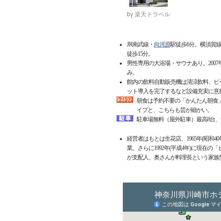
by 楽天トラベル
JR南武線・
向河原
駅徒歩6分。横須賀
徒歩15分。
男性専用の大浴場・サウナあり。200
み。
館内の飲料自動販売機は清涼飲料、ビー
ット導入を完了するなど設備充実に意
朝食は予約不要の「かんたん朝食」3
イプと、こちらも芸が細かい。
駐車場無料（屋外駐車）最高8台
経営者はもとは生花店、1965年(昭和
業。さらに1992年(平成4年)に現
が支配人、奥さんが料理長という家族