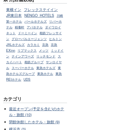
東横イン
フレックステイイン
JR東日本
NENGO_HOTELS
川崎
第一ホテル
パールホテルズ
リバーホ
テル
精養軒
アパホテル
ダイワロイ
ネット
ドーミーイン
相鉄フレッサイ
ン
グローバルエージェンツ
ヒルトン
JALホテルズ
カラカミ
京急
京急
EXinn
リブマックス
メッツ
ミッドイ
ン
ナインアワーズ
リッチモンド
ス
カイハート
相鉄グループ
サンロイヤ
ル
スーパーホテル
東急ホテルズ
東
急ホテルズグループ
東急ホテル
東急
REIホテル
UDS
カテゴリ
最近オープン(予定を含む)のホテ
ル・旅館 (10)
閉館休館したホテル・旅館 (9)
横浜市 (3)