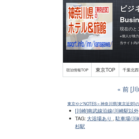
ビジ
Busin
現在のと
※個人が独
当サイト内
東京TOP
千葉北西
宿泊情報TOP
前 [
東京やどNOTES＞神奈川県[東京近郊]
[川崎]南武線沿線(川崎駅以外
TAG
:
大浴場あり
,
駐車場(川
杉駅