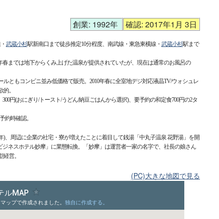
創業: 1992年
確認: 2017年1月 3日
線・
武蔵小杉
駅新南口まで徒歩推定10分程度、南武線・東急東横線・
武蔵小杉
駅まで
7年春までは地下からくみ上げた温泉が提供されていたが、現在は通常のお風呂の
ルともコンビニ並み低価格で販売。2010年春に全室地デジ対応液晶TV/ウォシュレ
欲的。
00円(おにぎり/トースト/うどん/納豆ごはんから選択)、要予約の和定食700円の2タ
、予約時確認。
40年)、周辺に企業の社宅・寮が増えたことに着目して銭湯「中丸子温泉 花野湯」を開
在の「ビジネスホテル妙摩」に業態転換。「妙摩」は運営者一家の名字で、社長の娘さん
型経営。
(PC)大きな地図で見る