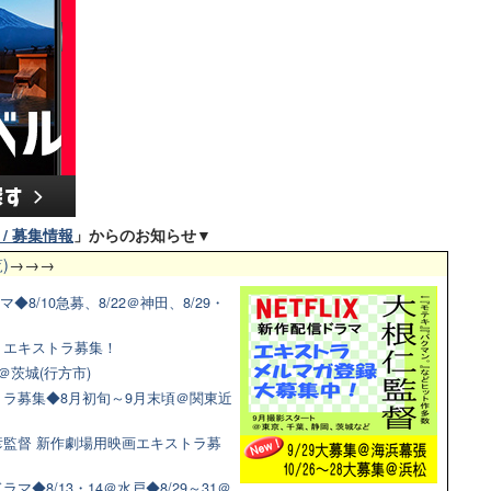
/ 募集情報
」からのお知らせ▼
)
→→→
◆8/10急募、8/22＠神田、8/29・
マ！エキストラ募集！
＠茨城(行方市)
ラ募集◆8月初旬～9月末頃＠関東近
監督 新作劇場用映画エキストラ募
◆8/13・14＠水戸◆8/29～31＠