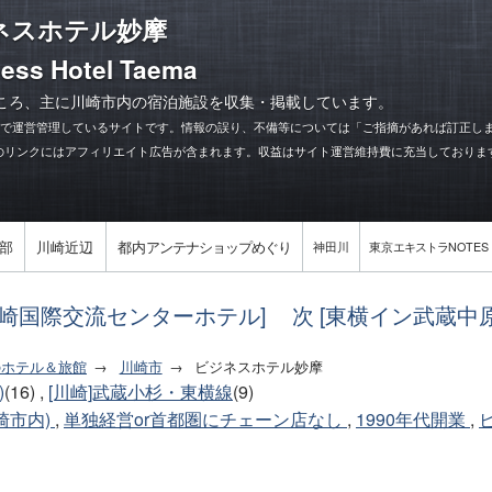
ネスホテル妙摩
ess Hotel Taema
ころ、主に川崎市内の宿泊施設を収集・掲載しています。
力で運営管理しているサイトです。情報の誤り、不備等については「ご指摘があれば訂正し
のリンクにはアフィリエイト広告が含まれます。収益はサイト運営維持費に充当しておりま
部
川崎近辺
都内
アンテナショップめぐり
神田川
東京
エキストラ
NOTES
川崎国際交流センターホテル]
次 [東横イン武蔵中
のホテル＆旅館
川崎市
ビジネスホテル妙摩
)
(16) ,
[川崎]武蔵小杉・東横線
(9)
崎市内)
,
単独経営or首都圏にチェーン店なし
,
1990年代開業
,