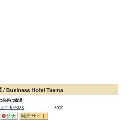
摩
/ Business Hotel Taema
は前身は銭湯
区中丸子388
60室
楽天
独自サイト