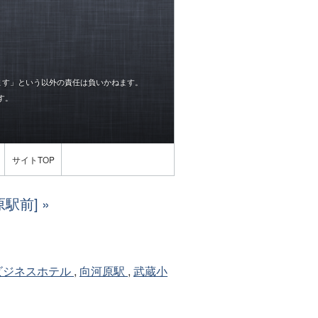
ます」という以外の責任は負いかねます。
す。
サイトTOP
原駅前]
ビジネスホテル
,
向河原駅
,
武蔵小