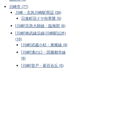
川崎市 (77)
川崎・京急川崎駅周辺 (39)
日進町旧ドヤ街界隈 (5)
[川崎]京急大師線・臨海部 (6)
[川崎]南武線沿線(川崎駅以外)
(16)
[川崎]武蔵小杉・東横線 (9)
[川崎]溝の口・田園都市線
(6)
[川崎]登戸・新百合丘 (5)