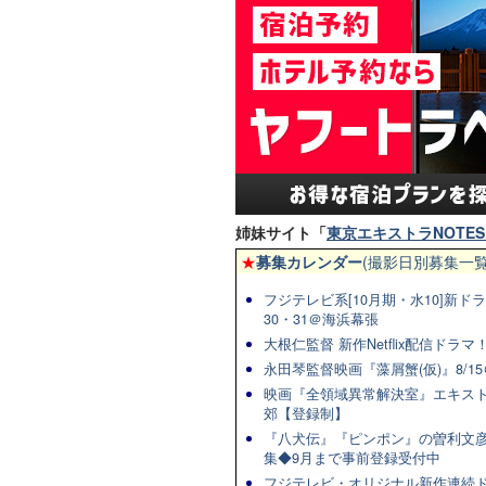
姉妹サイト「
東京エキストラNOTES 
★
募集カレンダー
(撮影日別募集一覧
フジテレビ系[10月期・水10]新ドラマ
30・31＠海浜幕張
大根仁監督 新作Netflix配信ドラ
永田琴監督映画『藻屑蟹(仮)』8/15
映画『全領域異常解決室』エキスト
郊【登録制】
『八犬伝』『ピンポン』の曽利文彦
集◆9月まで事前登録受付中
フジテレビ・オリジナル新作連続ドラマ