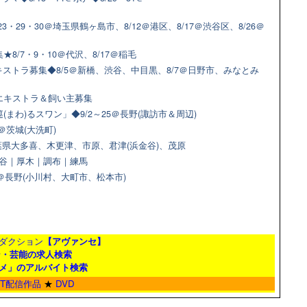
3・29・30＠埼玉県鶴ヶ島市、8/12＠港区、8/17＠渋谷区、8/26＠
8/7・9・10＠代沢、8/17＠稲毛
ストラ募集◆8/5＠新橋、渋谷、中目黒、8/7＠日野市、みなとみ
猫エキストラ＆飼い主募集
(まわ)るスワン」◆9/2～25＠長野(諏訪市＆周辺)
＠茨城(大洗町)
県大多喜、木更津、市原、君津(浜金谷)、茂原
＠渋谷｜厚木｜調布｜練馬
9＠長野(小川村、大町市、松本市)
ダクション
【アヴァンセ】
ン・芸能の求人検索
メ」のアルバイト検索
ET配信作品
★
DVD