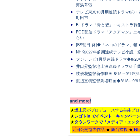
海浜幕張
テレビ東京10月期連続ドラマ8/8・2
町田市
BLドラマ「青と碧」エキストラ募集★
FOD配信ドラマ「アクアマン」エキ
らい
[BS朝日 発]◆「ネコのドラマ」
NHK2027年前期連続テレビ小説「巡
フジテレビ1月期連続ドラマ◆8/20
井口昇監督地上波連続ドラマ＠千葉
枝優花監督新作映画 8/15～9/1
渡辺直樹監督劇場映画◆8/18～9/
and more!
★
坂上忍がプロデュースする芸能プロ
★
シゴトin でイベント・キャンペー
★
タウンワーク
で「メディア・エンタ
近日公開協力作品
★
舞台挨拶
★
N