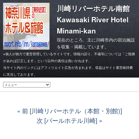
川崎リバーホテル南館
Kawasaki River Hotel
Minami-kan
現在のところ、主に川崎市内の宿泊施設
を収集・掲載しています。
※個人が独力で運営管理しているサイトです。情報の誤り、不備等については「ご指摘
があれば訂正します」という以外の責任は負いかねます。
当サイト内のリンクにはアフィリエイト広告が含まれます。収益はサイト運営維持費
に充当しております。
前 [川崎リバーホテル（本館・別館)]
次 [パールホテル川崎]