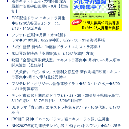
若手キャスト主演×大物俳優出演
最新作映画@山形県8～9月【登録
制】
FOD配信ドラマ エキストラ募集
◆8/12＠渋谷区&センター北、
8/13・14＠坂戸市
フジテレビ系[10月期・水10]新ド
ラマ◆8/10急募、8/22＠神田、8/29・30・31＠海浜幕張
大根仁監督 新作Netflix配信ドラマ！エキストラ募集！
永田琴監督映画『藻屑蟹(仮)』8/15＠茨城(行方市)
映画『全領域異常解決室』エキストラ募集◆8月初旬～9月末頃＠
関東近郊【登録制】
『八犬伝』『ピンポン』の曽利文彦監督 新作劇場用映画エキスト
ラ募集◆9月まで事前登録受付中
フジテレビ・オリジナル新作連続ドラマ◆8/13・14＠水戸◆8/29
～31＠海浜幕張
テレビ東京10月期連続ドラマ8/8・23・29・30＠埼玉県鶴ヶ島市、
8/12＠港区、8/17＠渋谷区、8/26＠町田市
BLドラマ「青と碧」エキストラ募集★8/7・9・10＠代沢、8/17＠
稲毛
[BS朝日 発]◆「ネコのドラマ」猫エキストラ＆飼い主募集
NHK2027年前期連続テレビ小説「巡(まわ)るスワン」◆9/2～25＠