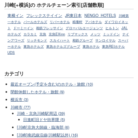
川崎[+横浜]の ホテルチェーン索引[店舗数順]
東横イン
フレックステイイン
JR東日本
NENGO_HOTELS
川崎第
一ホテル
パールホテルズ
リバーホテル
精養軒
アパホテル
ダイワロイネッ
ト
ドーミーイン
相鉄フレッサイン
グローバルエージェンツ
ヒルトン
JAL
ホテルズ
カラカミ
京急
京急EXinn
リブマックス
メッツ
ミッドイン
ナイ
ンアワーズ
リッチモンド
スカイハート
相鉄グループ
サンロイヤル
スーパ
ーホテル
東急ホテルズ
東急ホテルズグループ
東急ホテル
東急REIホテル
UDS
カテゴリ
最近オープン(予定を含む)のホテル・旅館 (10)
閉館休館したホテル・旅館 (9)
横浜市 (3)
川崎市 (77)
川崎・京急川崎駅周辺 (39)
日進町旧ドヤ街界隈 (5)
[川崎]京急大師線・臨海部 (6)
[川崎]南武線沿線(川崎駅以外) (16)