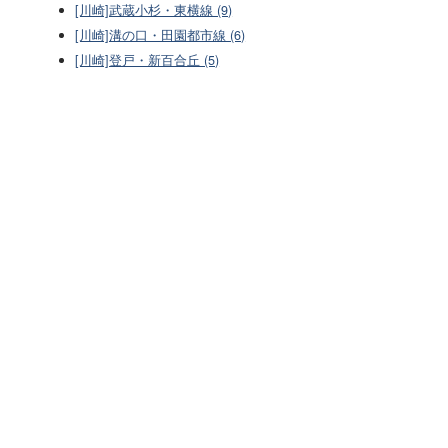
[川崎]武蔵小杉・東横線 (9)
[川崎]溝の口・田園都市線 (6)
[川崎]登戸・新百合丘 (5)