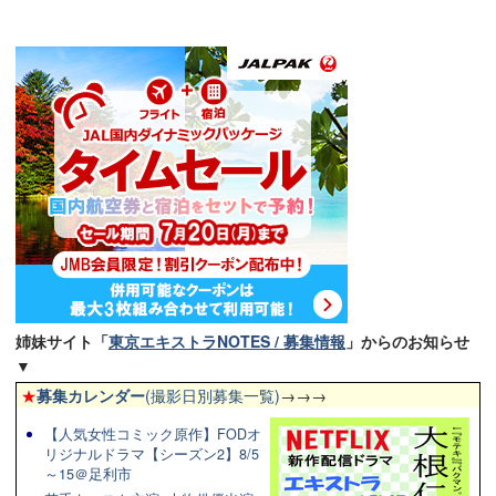
姉妹サイト「
東京エキストラNOTES / 募集情報
」からのお知らせ
▼
★
募集カレンダー
(撮影日別募集一覧)
→→→
【人気女性コミック原作】FODオ
リジナルドラマ【シーズン2】8/5
～15＠足利市