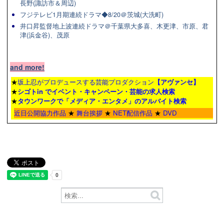
長野(諏訪市＆周辺)
フジテレビ1月期連続ドラマ◆8/20＠茨城(大洗町)
井口昇監督地上波連続ドラマ＠千葉県大多喜、木更津、市原、君
津(浜金谷)、茂原
and more!
★
坂上忍がプロデュースする芸能プロダクション
【アヴァンセ】
★
シゴトin でイベント・キャンペーン・芸能の求人検索
★
タウンワーク
で「メディア・エンタメ」のアルバイト検索
近日公開協力作品
★
舞台挨拶
★
NET配信作品
★
DVD