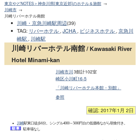
東京やどNOTES＞神奈川県[東京近郊]のホテル＆旅館
川崎市
川崎リバーホテル南館
川崎・京急川崎駅周辺
(39)
TAG
:
リバーホテル
,
JCHA
,
ビジネスホテル
,
京急川
崎駅
,
川崎駅
川崎リバーホテル南館
/ Kawasaki River
Hotel Minami-kan
川崎市川
3館計102室
崎区小川町16-5
「川崎リバーホテル本館・別館」
参照
確認: 2017年1月 2日
川崎
駅東口徒歩6分。シングル4000～5000円台の低価格ながら朝食付き。
駐車場なし