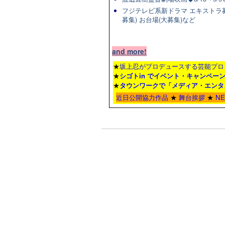
フジテレビ系新ドラマ エキストラ募集◆
募集) お台場(大募集)など
and more!
★
坂上忍がプロデュースする芸能プロ
★
シゴトin でイベント・キャンペー
★
タウンワーク
で「メディア・エンタ
近日公開協力作品
★
舞台挨拶
★
N