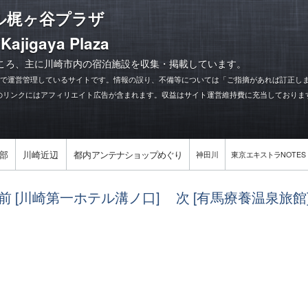
ル梶ヶ谷プラザ
 Kajigaya Plaza
ころ、主に川崎市内の宿泊施設を収集・掲載しています。
力で運営管理しているサイトです。情報の誤り、不備等については「ご指摘があれば訂正し
のリンクにはアフィリエイト広告が含まれます。収益はサイト運営維持費に充当しておりま
部
川崎近辺
都内
アンテナショップめぐり
神田川
東京
エキストラ
NOTES
前 [川崎第一ホテル溝ノ口]
次 [有馬療養温泉旅館