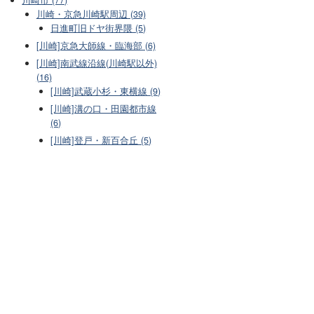
川崎・京急川崎駅周辺 (39)
日進町旧ドヤ街界隈 (5)
[川崎]京急大師線・臨海部 (6)
[川崎]南武線沿線(川崎駅以外)
(16)
[川崎]武蔵小杉・東横線 (9)
[川崎]溝の口・田園都市線
(6)
[川崎]登戸・新百合丘 (5)