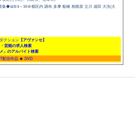
📅8/4～30＠都区内 調布 多摩 船橋 相模原 立川 成田 大洗(大
ダクション
【アヴァンセ】
ン・芸能の求人検索
メ」のアルバイト検索
ET配信作品
★
DVD