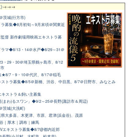
)
→→→
＠茨城(行方市)
ラ募集◆8月初旬～9月末頃＠関東近
監督 新作劇場用映画エキストラ募
◆8/13・14＠水戸◆8/29～31＠
3・29・30＠埼玉県鶴ヶ島市、8/12
田市
8/7・9・10＠代沢、8/17＠稲毛
ストラ募集◆8/5＠新橋、渋谷、中目黒、8/7＠日野市、みなとみ
猫エキストラ＆飼い主募集
(まわ)るスワン」◆9/2～25＠長野(諏訪市＆周辺)
＠茨城(大洗町)
県大多喜、木更津、市原、君津(浜金谷)、茂原
＠渋谷｜厚木｜調布｜練馬
Vエキストラ募集◆8/7@都内近郊
9＠長野(小川村、大町市、松本市)