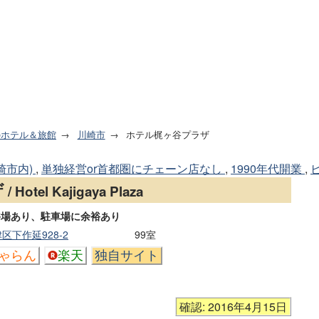
のホテル＆旅館
川崎市
ホテル梶ヶ谷プラザ
崎市内)
,
単独経営or首都圏にチェーン店なし
,
1990年代開業
,
ザ
/ Hotel Kajigaya Plaza
浴場あり、駐車場に余裕あり
区下作延928-2
99室
ゃらん
楽天
独自サイト
確認: 2016年4月15日