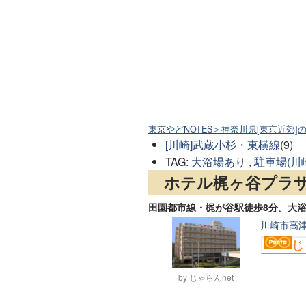
東京やどNOTES＞神奈川県[東京近郊]
[川崎]武蔵小杉・東横線
(9)
TAG
:
大浴場あり
,
駐車場(川
ホテル梶ヶ谷プラ
田園都市線・梶が谷駅徒歩8分。大
川崎市高津
じ
by じゃらんnet