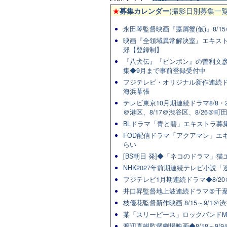
★
募集カレンダー
(撮影日別募集一覧
永田琴監督映画『藻屑蟹(仮)』8/15
映画『全領域異常解決室』エキスト
郊【登録制】
『八犬伝』『ピンポン』の曽利文彦
集◆9月まで事前登録受付中
フジテレビ・オリジナル新作連続ドラマ
海浜幕張
テレビ東京10月期連続ドラマ8/8・2
＠港区、8/17＠渋谷区、8/26＠町
BLドラマ「青と碧」エキストラ募集★
FOD配信ドラマ「アクアマン」エキ
らい
[BS朝日 発]◆「ネコのドラマ」
NHK2027年前期連続テレビ小説「巡
フジテレビ1月期連続ドラマ◆8/20
井口昇監督地上波連続ドラマ＠千葉
枝優花監督新作映画 8/15～9/1
某「スリーピース」ロックバンドM
渡辺直樹監督劇場映画◆8/18～9/