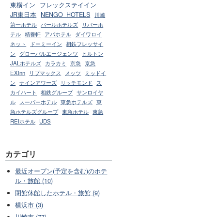
東横イン
フレックステイイン
JR東日本
NENGO_HOTELS
川崎
第一ホテル
パールホテルズ
リバーホ
テル
精養軒
アパホテル
ダイワロイ
ネット
ドーミーイン
相鉄フレッサイ
ン
グローバルエージェンツ
ヒルトン
JALホテルズ
カラカミ
京急
京急
EXinn
リブマックス
メッツ
ミッドイ
ン
ナインアワーズ
リッチモンド
ス
カイハート
相鉄グループ
サンロイヤ
ル
スーパーホテル
東急ホテルズ
東
急ホテルズグループ
東急ホテル
東急
REIホテル
UDS
カテゴリ
最近オープン(予定を含む)のホテ
ル・旅館 (10)
閉館休館したホテル・旅館 (9)
横浜市 (3)
川崎市 (77)