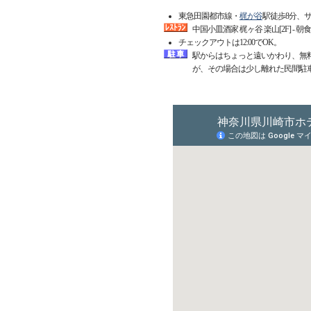
東急田園都市線・
梶が谷
駅徒歩8分、
中国小皿酒家 梶ヶ谷 楽山[2F] - 
チェックアウトは12:00でOK。
駅からはちょっと遠いかわり、無料
が、その場合は少し離れた民間駐車場