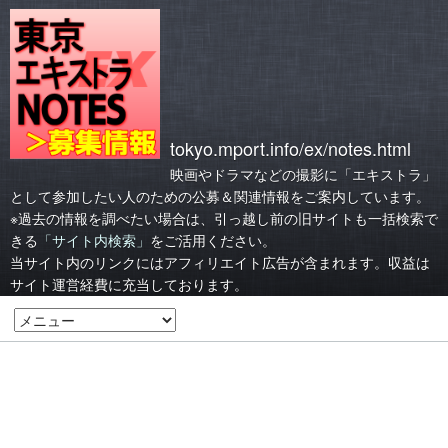
tokyo.mport.info/ex/notes.html
映画やドラマなどの撮影に「エキストラ」
として参加したい人のための公募＆関連情報をご案内しています。
※過去の情報を調べたい場合は、引っ越し前の旧サイトも一括検索で
きる
「サイト内検索」
をご活用ください。
当サイト内のリンクにはアフィリエイト広告が含まれます。収益は
サイト運営経費に充当しております。