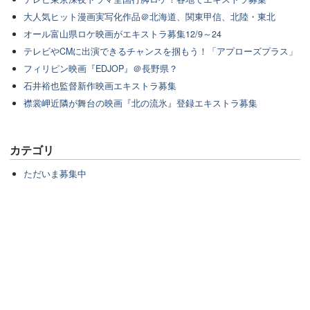
大人気ヒット漫画実写化作品＠北海道、関東甲信、北陸・東北
オール富山県ロケ映画がエキストラ募集12/9～24
テレビやCMに出演できるチャンスを掴もう！「アプローズプラス」
フィリピン映画『EDJOP』＠長野県？
石井裕也監督新作映画エキストラ募集
襟裳岬近隣が舞台の映画『北の流氷』登録エキストラ募集
カテゴリ
ただいま募集中