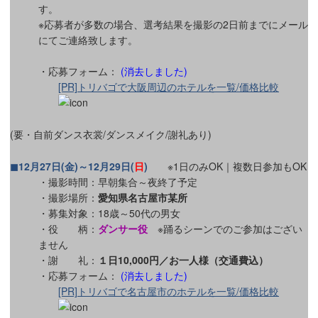
す。
※応募者が多数の場合、選考結果を撮影の2日前までにメール
にてご連絡致します。
・応募フォーム：
(消去しました)
[PR]トリバゴで大阪周辺のホテルを一覧/価格比較
(要・自前ダンス衣裳/ダンスメイク/謝礼あり)
◼12月27日(金)～12月29日(
日
)
※1日のみOK｜複数日参加もOK
・撮影時間：早朝集合～夜終了予定
・撮影場所：
愛知県名古屋市某所
・募集対象：18歳～50代の男女
・役 柄：
ダンサー役
※踊るシーンでのご参加はござい
ません
・謝 礼：
１日10,000円／お一人様（交通費込）
・応募フォーム：
(消去しました)
[PR]トリバゴで名古屋市のホテルを一覧/価格比較