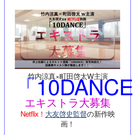
「10DANC
竹内涼真×町田啓太W主演
エキストラ大募集
Netflix！
大友啓史監督
の新作映
画！