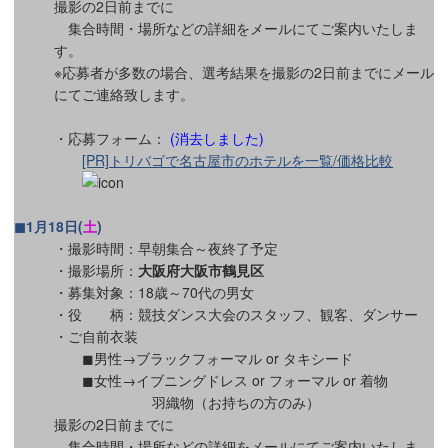
撮影の2日前までに
集合時間・場所などの詳細をメールにてご案内いたしま
す。
※応募者が多数の場合、選考結果を撮影の2日前までにメール
にてご連絡致します。
・応募フォーム：
(消去しました)
[PR]トリバゴで名古屋市のホテルを一覧/価格比較
◼1月18日(
土
)
・撮影時間：早朝集合～夜終了予定
・撮影場所：
大阪府大阪市鶴見区
・募集対象：18歳～70代の男女
・役 柄：競技ダンス大会のスタッフ、観客、ダンサー
・ご自前衣装
◼︎男性→ブラックフォーマル or タキシード
◼︎女性→イブニングドレス or フォーマル or 着物
羽織物（お持ちの方のみ）
撮影の2日前までに
集合時間・場所などの詳細をメールにてご案内いたしま