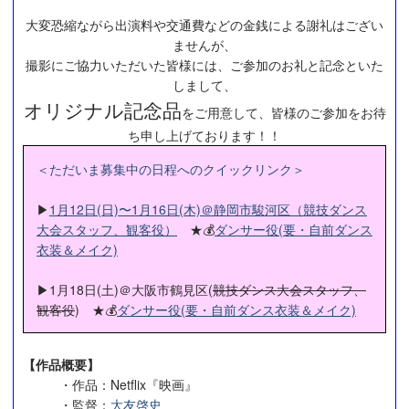
大変恐縮ながら出演料や交通費などの金銭による謝礼はござい
ませんが、
撮影にご協力いただいた皆様には、ご参加のお礼と記念といた
しまして、
オリジナル記念品
をご用意して、皆様のご参加をお待
ち申し上げております！！
＜ただいま募集中の日程へのクイックリンク＞
▶
1月12日(日)〜1月16日(木)＠静岡市駿河区（競技ダンス
大会スタッフ、観客役）
★💰
ダンサー役(要・自前ダンス
衣装＆メイク)
▶1月18日(土)＠大阪市鶴見区(
競技ダンス大会スタッフ、
観客役
) ★💰
ダンサー役(要・自前ダンス衣装＆メイク)
【作品概要】
・作品：Netflix『映画』
・監督：
大友啓史