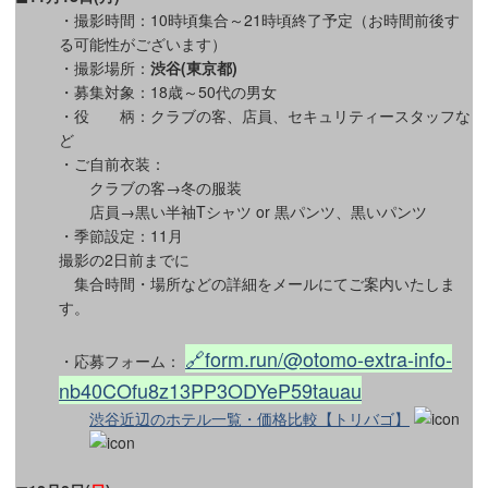
・撮影時間：10時頃集合～21時頃終了予定（お時間前後す
る可能性がございます）
・撮影場所：
渋谷(東京都)
・募集対象：18歳～50代の男女
・役 柄：クラブの客、店員、セキュリティースタッフな
ど
・ご自前衣装：
クラブの客→冬の服装
店員→黒い半袖Tシャツ or 黒パンツ、黒いパンツ
・季節設定：11月
撮影の2日前までに
集合時間・場所などの詳細をメールにてご案内いたしま
す。
🔗form.run/@otomo-extra-info-
・応募フォーム：
nb40COfu8z13PP3ODYeP59tauau
渋谷近辺のホテル一覧・価格比較【トリバゴ】