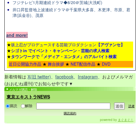
フジテレビ1月期連続ドラマ◆8/20＠茨城(大洗町)
井口昇監督地上波連続ドラマ＠千葉県大多喜、木更津、市原、君
津(浜金谷)、茂原
and more!
★
坂上忍がプロデュースする芸能プロダクション
【アヴァンセ】
★
シゴトin でイベント・キャンペーン・芸能の求人検索
★
タウンワーク
で「メディア・エンタメ」のアルバイト検索
近日公開協力作品
★
舞台挨拶
★
NET配信作品
★
DVD
新着情報は
X(旧 twitter)
、
facebook
、
Instagram
、およびメルマガ
(おおむね週刊)でお知らせ中です▼
メルマガ購読・解除
東京エキストラNEWS
購読
解除
読者
購読規約
powered by
まぐまぐ！