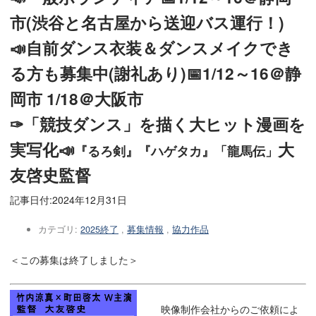
市(渋谷と名古屋から送迎バス運行！)
📣自前ダンス衣装＆ダンスメイクでき
る方も募集中(謝礼あり)📅1/12～16＠静
岡市 1/18＠大阪市
✑「競技ダンス」を描く大ヒット漫画を
実写化📣
大
『るろ剣』『ハゲタカ』「龍馬伝」
友啓史監督
記事日付:
2024年12月31日
カテゴリ:
2025終了
,
募集情報
,
協力作品
＜この募集は終了しました＞
映像制作会社からのご依頼によ