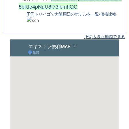
8bKIe4pNuU8I73ibmhQC
[PR]トリバゴで大阪周辺のホテルを一覧/価格比較
(PC)大きな地図で見る