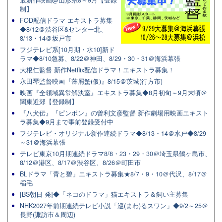
制】
FOD配信ドラマ エキストラ募集
◆8/12＠渋谷区&センター北、
8/13・14＠坂戸市
フジテレビ系[10月期・水10]新ド
ラマ◆8/10急募、8/22＠神田、8/29・30・31＠海浜幕張
大根仁監督 新作Netflix配信ドラマ！エキストラ募集！
永田琴監督映画『藻屑蟹(仮)』8/15＠茨城(行方市)
映画『全領域異常解決室』エキストラ募集◆8月初旬～9月末頃＠
関東近郊【登録制】
『八犬伝』『ピンポン』の曽利文彦監督 新作劇場用映画エキスト
ラ募集◆9月まで事前登録受付中
フジテレビ・オリジナル新作連続ドラマ◆8/13・14＠水戸◆8/29
～31＠海浜幕張
テレビ東京10月期連続ドラマ8/8・23・29・30＠埼玉県鶴ヶ島市、
8/12＠港区、8/17＠渋谷区、8/26＠町田市
BLドラマ「青と碧」エキストラ募集★8/7・9・10＠代沢、8/17＠
稲毛
[BS朝日 発]◆「ネコのドラマ」猫エキストラ＆飼い主募集
NHK2027年前期連続テレビ小説「巡(まわ)るスワン」◆9/2～25＠
長野(諏訪市＆周辺)