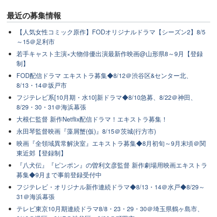
最近の
募集情報
【人気女性コミック原作】FODオリジナルドラマ【シーズン2】8/5
～15＠足利市
若手キャスト主演×大物俳優出演最新作映画@山形県8～9月【登録
制】
FOD配信ドラマ エキストラ募集◆8/12＠渋谷区&センター北、
8/13・14＠坂戸市
フジテレビ系[10月期・水10]新ドラマ◆8/10急募、8/22＠神田、
8/29・30・31＠海浜幕張
大根仁監督 新作Netflix配信ドラマ！エキストラ募集！
永田琴監督映画『藻屑蟹(仮)』8/15＠茨城(行方市)
映画『全領域異常解決室』エキストラ募集◆8月初旬～9月末頃＠関
東近郊【登録制】
『八犬伝』『ピンポン』の曽利文彦監督 新作劇場用映画エキストラ
募集◆9月まで事前登録受付中
フジテレビ・オリジナル新作連続ドラマ◆8/13・14＠水戸◆8/29～
31＠海浜幕張
テレビ東京10月期連続ドラマ8/8・23・29・30＠埼玉県鶴ヶ島市、