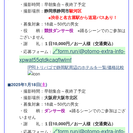
・撮影時間：早朝集合～夜終了予定
・撮影場所：
静岡県静岡市
駿河区
※渋谷と名古屋駅から送迎バスあり！
・募集対象：18歳～50代の男女
・役 柄：
競技ダンサー役
※踊るシーンでのご参加は
ございません
・謝 礼：
１日10,000円／お一人様（交通費込）
🔗form.run/@otomo-extra-info-
・応募フォーム：
xpwat55qtdkcaqflwlmf
[PR]トリバゴで静岡駅周辺のホテルを一覧/価格比較
◼︎2025年1月18日(
土
)
・撮影時間：早朝集合～夜終了予定
・撮影場所：
大阪府大阪市北区
・募集対象：18歳～50代の男女
・役 柄：
ダンサー役
※踊るシーンでのご参加はござ
いません
・謝 礼：
１日10,000円／お一人様（交通費込）
🔗form.run/@otomo-extra-info-
・応募フォーム：