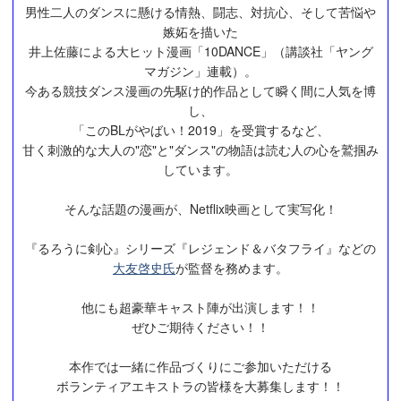
男性二人のダンスに懸ける情熱、闘志、対抗心、そして苦悩や
嫉妬を描いた
井上佐藤による大ヒット漫画「10DANCE」（講談社「ヤング
マガジン」連載）。
今ある競技ダンス漫画の先駆け的作品として瞬く間に人気を博
し、
「このBLがやばい！2019」を受賞するなど、
甘く刺激的な大人の"恋"と"ダンス"の物語は読む人の心を鷲掴み
しています。
そんな話題の漫画が、Netflix映画として実写化！
『るろうに剣心』シリーズ『レジェンド＆バタフライ』などの
大友啓史氏
が監督を務めます。
他にも超豪華キャスト陣が出演します！！
ぜひご期待ください！！
本作では一緒に作品づくりにご参加いただける
ボランティアエキストラの皆様を大募集します！！