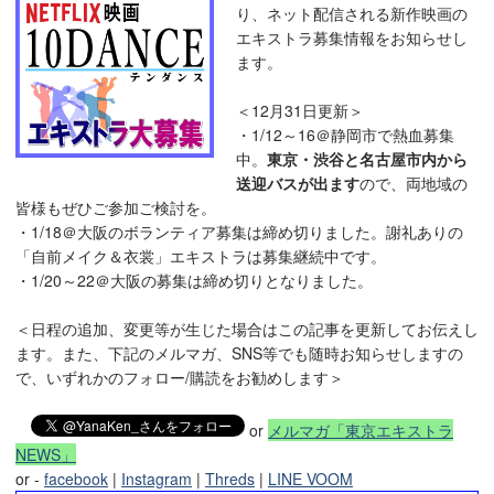
り、ネット配信される新作映画の
エキストラ募集情報をお知らせし
ます。
＜12月31日更新＞
・1/12～16＠静岡市で熱血募集
中。
東京・渋谷と名古屋市内から
送迎バスが出ます
ので、両地域の
皆様もぜひご参加ご検討を。
・1/18＠大阪のボランティア募集は締め切りました。謝礼ありの
「自前メイク＆衣裳」エキストラは募集継続中です。
・1/20～22＠大阪の募集は締め切りとなりました。
＜日程の追加、変更等が生じた場合はこの記事を更新してお伝えし
ます。また、下記のメルマガ、SNS等でも随時お知らせしますの
で、いずれかのフォロー/購読をお勧めします＞
or
メルマガ「東京エキストラ
NEWS」
or -
facebook
|
Instagram
|
Threds
|
LINE VOOM