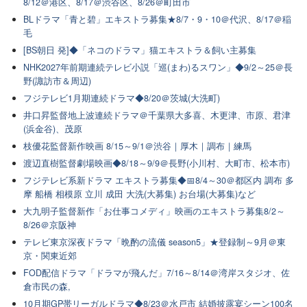
8/12＠港区、8/17＠渋谷区、8/26＠町田市
BLドラマ「青と碧」エキストラ募集★8/7・9・10＠代沢、8/17＠稲
毛
[BS朝日 発]◆「ネコのドラマ」猫エキストラ＆飼い主募集
NHK2027年前期連続テレビ小説「巡(まわ)るスワン」◆9/2～25＠長
野(諏訪市＆周辺)
フジテレビ1月期連続ドラマ◆8/20＠茨城(大洗町)
井口昇監督地上波連続ドラマ＠千葉県大多喜、木更津、市原、君津
(浜金谷)、茂原
枝優花監督新作映画 8/15～9/1＠渋谷｜厚木｜調布｜練馬
渡辺直樹監督劇場映画◆8/18～9/9＠長野(小川村、大町市、松本市)
フジテレビ系新ドラマ エキストラ募集◆📅8/4～30＠都区内 調布 多
摩 船橋 相模原 立川 成田 大洗(大募集) お台場(大募集)など
大九明子監督新作「お仕事コメディ」映画のエキストラ募集8/2～
8/26＠京阪神
テレビ東京深夜ドラマ「晩酌の流儀 season5」★登録制～9月＠東
京・関東近郊
FOD配信ドラマ「ドラマが飛んだ」7/16～8/14＠湾岸スタジオ、佐
倉市民の森,
10月期GP帯リーガルドラマ◆8/23＠水戸市 結婚披露宴シーン100名