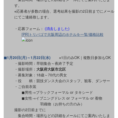
す。
※応募者が多数の場合、選考結果を撮影の2日前までにメール
にてご連絡致します。
・応募フォーム：
(消去しました)
[PR]トリバゴで大阪周辺のホテルを一覧/価格比較
◼1月20日(月)～1月22日(水)
※1日のみOK｜複数日参加もOK
・撮影時間：早朝集合～夜終了予定
・撮影場所：
大阪府大阪市北区
・募集対象：18歳～70代の男女
・役 柄：競技ダンス大会のスタッフ、観客、ダンサー
・ご自前衣装
◼︎男性→ブラックフォーマル or タキシード
◼︎女性→イブニングドレス or フォーマル or 着物
羽織物（お持ちの方のみ）
撮影の2日前までに
集合時間・場所などの詳細をメールにてご案内いたしま