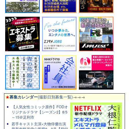
★
募集カレンダー
(撮影日別募集一覧)
→→→
【人気女性コミック原作】FODオ
リジナルドラマ【シーズン2】8/5
～15＠足利市
若手キャスト主演×大物俳優出演
最新作映画@山形県8～9月【登録