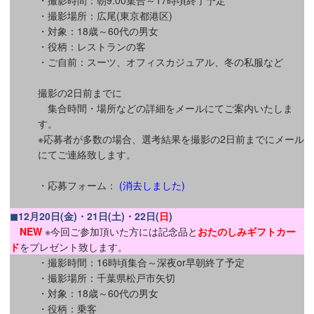
・撮影時間：朝9:00集合～17時頃終了予定
・撮影場所：広尾(東京都港区)
・対象：18歳～60代の男女
・役柄：レストランの客
・ご自前：スーツ、オフィスカジュアル、冬の私服など
撮影の2日前までに
集合時間・場所などの詳細をメールにてご案内いたしま
す。
※応募者が多数の場合、選考結果を撮影の2日前までにメール
にてご連絡致します。
・応募フォーム：
(消去しました)
◼12月20日(金)・21日(土)・22日(
日
)
NEW
※今回ご参加頂いた方には記念品と
おたのしみギフトカー
ド
をプレゼント致します。
・撮影時間：16時頃集合～深夜or早朝終了予定
・撮影場所：千葉県松戸市矢切
・対象：18歳～60代の男女
・役柄：乗客