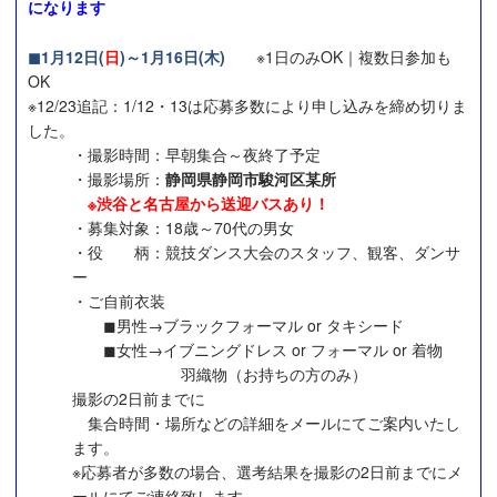
になります
◼1月12日(
日
)～1月16日(木)
※1日のみOK｜複数日参加も
OK
※12/23追記：1/12・13は応募多数により申し込みを締め切りま
した。
・撮影時間：早朝集合～夜終了予定
・撮影場所：
静岡県静岡市駿河区某所
※渋谷と名古屋から送迎バスあり！
・募集対象：18歳～70代の男女
・役 柄：競技ダンス大会のスタッフ、観客、ダンサ
ー
・ご自前衣装
◼︎男性→ブラックフォーマル or タキシード
◼︎女性→イブニングドレス or フォーマル or 着物
羽織物（お持ちの方のみ）
撮影の2日前までに
集合時間・場所などの詳細をメールにてご案内いたし
ます。
※応募者が多数の場合、選考結果を撮影の2日前までにメ
ールにてご連絡致します。