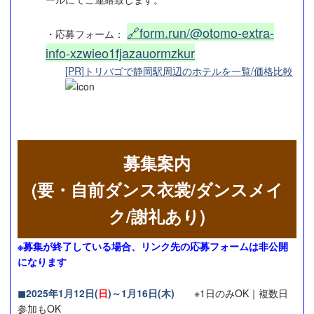
🔗form.run/@otomo-extra-
・応募フォーム：
info-xzwieo1fjazauormzkur
[PR]トリバゴで静岡駅周辺のホテルを一覧/価格比較
募集案内
(要・自前ダンス衣裳/ダンスメイ
ク/謝礼あり)
※募集が終了している場合、リンク先の応募フォームは非公開
になります
◼︎2025年1月12日(
日
)～1月16日(木)
※1日のみOK｜複数日
参加もOK