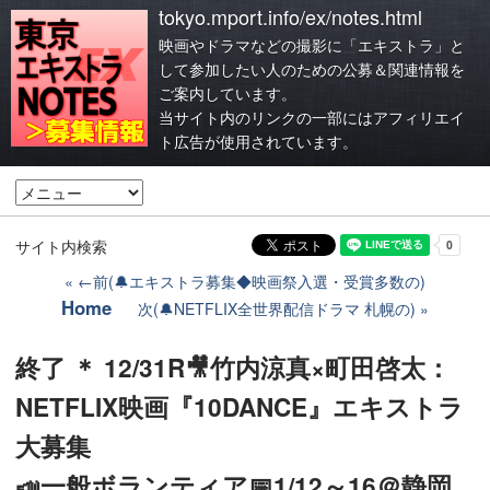
tokyo.mport.info/ex/notes.html
映画やドラマなどの撮影に「エキストラ」と
して参加したい人のための公募＆関連情報を
ご案内しています。
当サイト内のリンクの一部にはアフィリエイ
ト広告が使用されています。
サイト内検索
←前(🔔エキストラ募集◆映画祭入選・受賞多数の)
Home
次(🔔NETFLIX全世界配信ドラマ 札幌の)
終了 ＊ 12/31R🎥竹内涼真×町田啓太：
NETFLIX映画『10DANCE』エキストラ
大募集
📣一般ボランティア📅1/12～16＠静岡