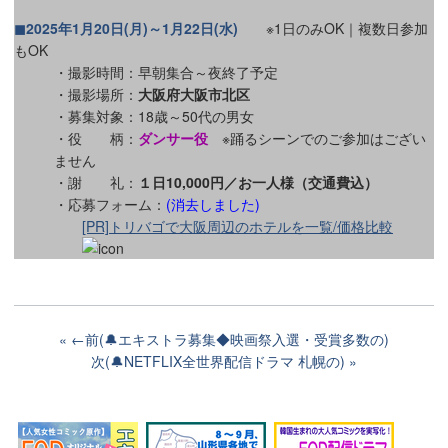
◼︎2025年1月20日(月)～1月22日(水)
※1日のみOK｜複数日参加
もOK
・撮影時間：早朝集合～夜終了予定
・撮影場所：
大阪府大阪市北区
・募集対象：18歳～50代の男女
・役 柄：
ダンサー役
※踊るシーンでのご参加はござい
ません
・謝 礼：
１日10,000円／お一人様（交通費込）
・応募フォーム：
(消去しました)
[PR]トリバゴで大阪周辺のホテルを一覧/価格比較
←前(🔔エキストラ募集◆映画祭入選・受賞多数の)
次(🔔NETFLIX全世界配信ドラマ 札幌の)