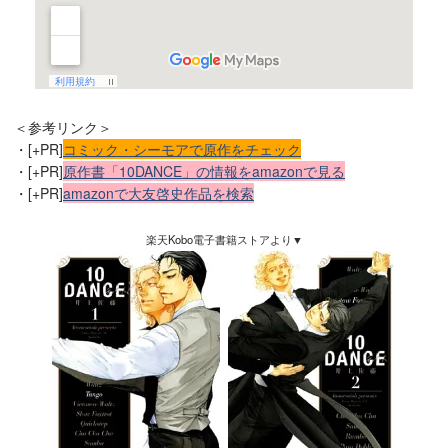
＜参考リンク＞
・[+PR]
コミック・シーモアで原作をチェック
・[+PR]
原作書「10DANCE」の情報をamazonで見る
・[+PR]
amazonで大友啓史作品を検索
楽天Kobo電子書籍ストアより▼