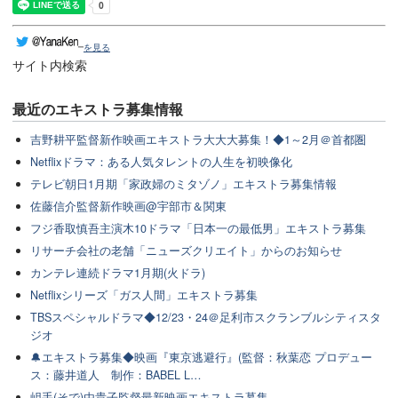
を見る
サイト内検索
最近のエキストラ募集情報
吉野耕平監督新作映画エキストラ大大大募集！◆1～2月＠首都圏
Netflixドラマ：ある人気タレントの人生を初映像化
テレビ朝日1月期「家政婦のミタゾノ」エキストラ募集情報
佐藤信介監督新作映画@宇部市＆関東
フジ香取慎吾主演木10ドラマ「日本一の最低男」エキストラ募集
リサーチ会社の老舗「ニューズクリエイト」からのお知らせ
カンテレ連続ドラマ1月期(火ドラ)
Netflixシリーズ「ガス人間」エキストラ募集
TBSスペシャルドラマ◆12/23・24＠足利市スクランブルシティスタ
ジオ
🔔エキストラ募集◆映画『東京逃避行』(監督：秋葉恋 プロデュー
ス：藤井道人 制作：BABEL L…
岨手(そで)由貴子監督最新映画エキストラ募集