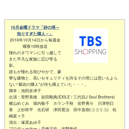
10月金曜ドラマ「砂の塔～
知りすぎた隣人～」
2016年10月14日から毎週金
曜夜10時放送
憧れのタワマンに引っ越して
きた平凡な家族に忍び寄る
影。
誰もが憧れる煌びやかで、豪
華な建物と、高いセキュリティを誇るその塔には思いもよら
ない“最凶の隣人"が待ち構えていた・・・。
脚本：池田奈津子
出演：菅野美穂 岩田剛典(EXILE / 三代目J Soul Brothers)
横山めぐみ 堀内敬子 ホラン千秋 佐野勇斗 川津明日
香 上杉柊平 光石研 津田寛治 田中直樹(ココリコ) 松
嶋菜々子
演出：塚原あゆ子
プロデューサー：高橋正尚 浅野敦也