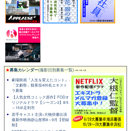
★
募集カレンダー
(撮影日別募集一覧)
→→→
劇場映画『人生を変えたコント』-
「文劇祭」観客役400名エキスト
ラ募集
【人気女性コミック原作】FODオ
リジナルドラマ【シーズン2】8/5
～15＠足利市
若手キャスト主演×大物俳優出演
最新作映画@山形県8～9月【登録
制】