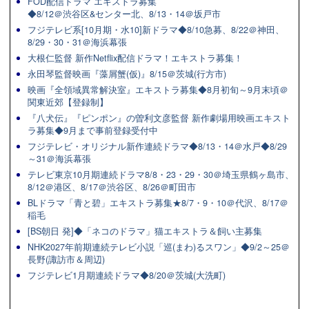
FOD配信ドラマ エキストラ募集
◆8/12＠渋谷区&センター北、8/13・14＠坂戸市
フジテレビ系[10月期・水10]新ドラマ◆8/10急募、8/22＠神田、
8/29・30・31＠海浜幕張
大根仁監督 新作Netflix配信ドラマ！エキストラ募集！
永田琴監督映画『藻屑蟹(仮)』8/15＠茨城(行方市)
映画『全領域異常解決室』エキストラ募集◆8月初旬～9月末頃＠
関東近郊【登録制】
『八犬伝』『ピンポン』の曽利文彦監督 新作劇場用映画エキスト
ラ募集◆9月まで事前登録受付中
フジテレビ・オリジナル新作連続ドラマ◆8/13・14＠水戸◆8/29
～31＠海浜幕張
テレビ東京10月期連続ドラマ8/8・23・29・30＠埼玉県鶴ヶ島市、
8/12＠港区、8/17＠渋谷区、8/26＠町田市
BLドラマ「青と碧」エキストラ募集★8/7・9・10＠代沢、8/17＠
稲毛
[BS朝日 発]◆「ネコのドラマ」猫エキストラ＆飼い主募集
NHK2027年前期連続テレビ小説「巡(まわ)るスワン」◆9/2～25＠
長野(諏訪市＆周辺)
フジテレビ1月期連続ドラマ◆8/20＠茨城(大洗町)