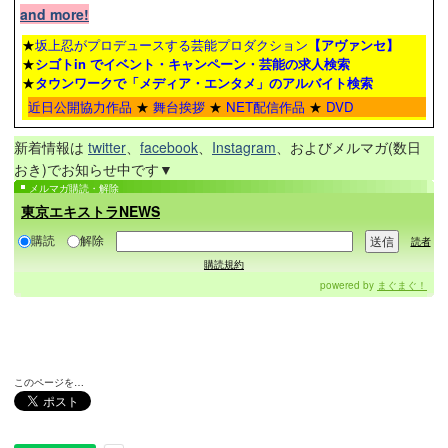
and more!
★
坂上忍がプロデュースする芸能プロダクション
【アヴァンセ】
★
シゴトin でイベント・キャンペーン・芸能の求人検索
★
タウンワーク
で「メディア・エンタメ」のアルバイト検索
近日公開協力作品
★
舞台挨拶
★
NET配信作品
★
DVD
新着情報は
twitter
、
facebook
、
Instagram
、およびメルマガ(数日
おき)でお知らせ中です▼
メルマガ購読・解除
東京エキストラNEWS
購読
解除
読者
購読規約
powered by
まぐまぐ！
このページを…