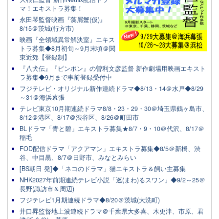
マ！エキストラ募集！
永田琴監督映画『藻屑蟹(仮)』
8/15＠茨城(行方市)
映画『全領域異常解決室』エキス
トラ募集◆8月初旬～9月末頃＠関
東近郊【登録制】
『八犬伝』『ピンポン』の曽利文彦監督 新作劇場用映画エキスト
ラ募集◆9月まで事前登録受付中
フジテレビ・オリジナル新作連続ドラマ◆8/13・14＠水戸◆8/29
～31＠海浜幕張
テレビ東京10月期連続ドラマ8/8・23・29・30＠埼玉県鶴ヶ島市、
8/12＠港区、8/17＠渋谷区、8/26＠町田市
BLドラマ「青と碧」エキストラ募集★8/7・9・10＠代沢、8/17＠
稲毛
FOD配信ドラマ「アクアマン」エキストラ募集◆8/5＠新橋、渋
谷、中目黒、8/7＠日野市、みなとみらい
[BS朝日 発]◆「ネコのドラマ」猫エキストラ＆飼い主募集
NHK2027年前期連続テレビ小説「巡(まわ)るスワン」◆9/2～25＠
長野(諏訪市＆周辺)
フジテレビ1月期連続ドラマ◆8/20＠茨城(大洗町)
井口昇監督地上波連続ドラマ＠千葉県大多喜、木更津、市原、君