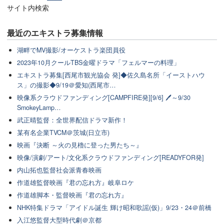
サイト内検索
最近のエキストラ募集情報
湖畔でMV撮影/オーケストラ楽団員役
2023年10月クールTBS金曜ドラマ「フェルマーの料理」
エキストラ募集[西尾市観光協会 発]◆佐久島名所「イーストハウ
ス」の撮影◆9/19＠愛知(西尾市…
映像系クラウドファンディング[CAMPFIRE発][9/6] 🖊～9/30
SmokeyLamp…
武正晴監督：全世界配信ドラマ新作！
某有名企業TVCM＠茨城(日立市)
映画『決断 ～火の見櫓に登った男たち～』
映像/演劇/アート/文化系クラウドファンディング[READYFOR発]
内山拓也監督社会派青春映画
作道雄監督映画『君の忘れ方』岐阜ロケ
作道雄脚本・監督映画『君の忘れ方』
NHK特集ドラマ「アイドル誕生 輝け昭和歌謡(仮)」9/23・24＠前橋
入江悠監督大型時代劇＠京都