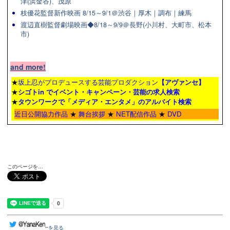
津(浜金谷)、茂原
枝優花監督新作映画 8/15～9/1＠渋谷｜厚木｜調布｜練馬
渡辺直樹監督劇場映画◆8/18～9/9＠長野(小川村、大町市、松本
市)
and more!
★
坂上忍がプロデュースする芸能プロダクション
【アヴァンセ】
★
シゴトin でイベント・キャンペーン・芸能の求人検索
★
タウンワーク
で「メディア・エンタメ」のアルバイト検索
近日公開協力作品
★
舞台挨拶
★
NET配信作品
★
DVD
このページを…
を見る