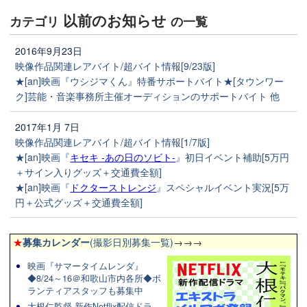
以前のお知らせ
カテゴリ
の一覧
2016年9月23日
映像作品関連レアバイト/超バイト情報[9/23版]
★[an]映画『ウシジマくん』特番サポートバイト★[タウンワー
ク]芸能・音楽事務所主催オーディションのサポートバイト 他
2017年1月 7日
映像作品関連レアバイト/超バイト情報[1/7版]
★[an]映画『
キセキ -あの日のソビト-
』初日イベント補助[5万円
＋サイン入りグッズ＋交通費全額]
★[an]映画『
ドクターストレンジ
』スペシャルイベント実況[5万
円＋公式グッズ＋交通費全額]
★
募集カレンダー
(撮影日別募集一覧)
→→→
映画『サマータイムレンダ』
◆8/24～16＠和歌山市内各所◆ボ
ランティアスタッフも募集中
大根仁監督 新作Netflix配信ドラ