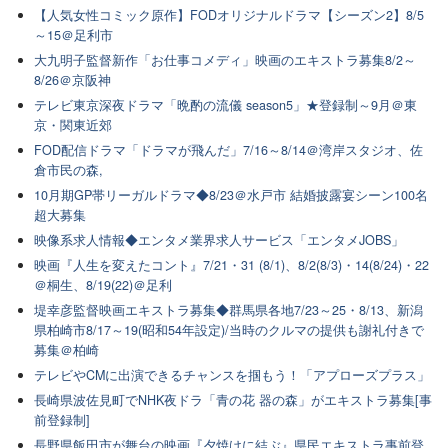
【人気女性コミック原作】FODオリジナルドラマ【シーズン2】8/5
～15＠足利市
大九明子監督新作「お仕事コメディ」映画のエキストラ募集8/2～
8/26＠京阪神
テレビ東京深夜ドラマ「晩酌の流儀 season5」★登録制～9月＠東
京・関東近郊
FOD配信ドラマ「ドラマが飛んだ」7/16～8/14＠湾岸スタジオ、佐
倉市民の森,
10月期GP帯リーガルドラマ◆8/23＠水戸市 結婚披露宴シーン100名
超大募集
映像系求人情報◆エンタメ業界求人サービス「エンタメJOBS」
映画『人生を変えたコント』7/21・31 (8/1)、8/2(8/3)・14(8/24)・22
＠桐生、8/19(22)＠足利
堤幸彦監督映画エキストラ募集◆群馬県各地7/23～25・8/13、新潟
県柏崎市8/17～19(昭和54年設定)/当時のクルマの提供も謝礼付きで
募集＠柏崎
テレビやCMに出演できるチャンスを掴もう！「アプローズプラス」
長崎県波佐見町でNHK夜ドラ「青の花 器の森」がエキストラ募集[事
前登録制]
長野県飯田市が舞台の映画『夕焼けに結ぶ』県民エキストラ事前登