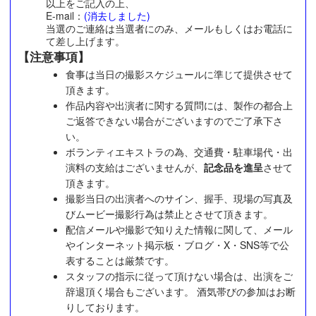
以上をご記入の上、
E-mail：
(消去しました)
当選のご連絡は当選者にのみ、メールもしくはお電話に
て差し上げます。
【注意事項】
食事は当日の撮影スケジュールに準じて提供させて
頂きます。
作品内容や出演者に関する質問には、製作の都合上
ご返答できない場合がございますのでご了承下さ
い。
ボランティエキストラの為、交通費・駐車場代・出
演料の支給はございませんが、
記念品を進呈
させて
頂きます。
撮影当日の出演者へのサイン、握手、現場の写真及
びムービー撮影行為は禁止とさせて頂きます。
配信メールや撮影で知りえた情報に関して、メール
やインターネット掲示板・ブログ・X・SNS等で公
表することは厳禁です。
スタッフの指示に従って頂けない場合は、出演をご
辞退頂く場合もございます。 酒気帯びの参加はお断
りしております。