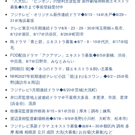
『八犬伝』『ピンポン』の曽利文彦監督 新作劇場用映画エキストラ
募集◆9月まで事前登録受付中
フジテレビ・オリジナル新作連続ドラマ◆8/13・14＠水戸◆8/29～
31＠海浜幕張
テレビ東京10月期連続ドラマ8/8・23・29・30＠埼玉県鶴ヶ島市、
8/12＠港区、8/17＠渋谷区、8/26＠町田市
BLドラマ「青と碧」エキストラ募集★8/7・9・10＠代沢、8/17＠稲
毛
FOD配信ドラマ「アクアマン」エキストラ募集◆8/5＠新橋、渋谷、
中目黒、8/7＠日野市、みなとみらい
[BS朝日 発]◆「ネコのドラマ」猫エキストラ＆飼い主募集
NHK2027年前期連続テレビ小説「巡(まわ)るスワン」◆9/2～25＠長
野(諏訪市＆周辺)
フジテレビ1月期連続ドラマ◆8/20＠茨城(大洗町)
井口昇監督地上波連続ドラマ＠千葉県大多喜、木更津、市原、君津
(浜金谷)、茂原
枝優花監督新作映画 8/15～9/1＠渋谷｜厚木｜調布｜練馬
渡辺直樹監督劇場映画◆8/18～9/9＠長野(小川村、大町市、松本市)
フジテレビ系新ドラマ エキストラ募集◆📅8/4～30＠都区内 調布 多
摩 船橋 相模原 立川 成田 大洗(大募集) お台場(大募集)など