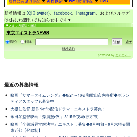
近日公開協力作品
★
舞台挨拶
★
NET配信作品
★
DVD
新着情報は
X(旧 twitter)
、
facebook
、
Instagram
、およびメルマガ
(おおむね週刊)でお知らせ中です▼
メルマガ購読・解除
東京エキストラNEWS
購読
解除
読者
購読規約
powered by
まぐまぐ！
最近の
募集情報
映画『サマータイムレンダ』◆8/24～16＠和歌山市内各所◆ボラン
ティアスタッフも募集中
大根仁監督 新作Netflix配信ドラマ！エキストラ募集！
永田琴監督映画『藻屑蟹(仮)』8/15＠茨城(行方市)
映画『全領域異常解決室』エキストラ募集◆8月初旬～9月末頃＠関
東近郊【登録制】