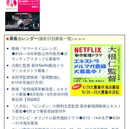
★
募集カレンダー
(撮影日別募集一覧)
→→→
映画『サマータイムレンダ』
◆8/24～16＠和歌山市内各所◆ボ
ランティアスタッフも募集中
大根仁監督 新作Netflix配信ドラ
マ！エキストラ募集！
永田琴監督映画『藻屑蟹(仮)』
8/15＠茨城(行方市)
映画『全領域異常解決室』エキス
トラ募集◆8月初旬～9月末頃＠関
東近郊【登録制】
『八犬伝』『ピンポン』の曽利文彦監督 新作劇場用映画エキスト
ラ募集◆9月まで事前登録受付中
フジテレビ・オリジナル新作連続ドラマ◆8/13・14＠水戸◆8/29
～31＠海浜幕張