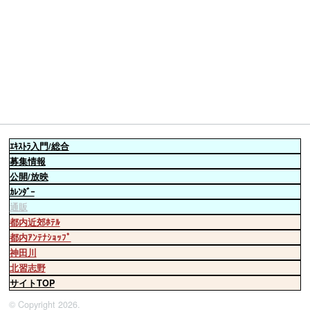
ｴｷｽﾄﾗ
入門/総合
募集情報
公開/放映
ｶﾚﾝﾀﾞｰ
通販
都内近郊ﾎﾃﾙ
都内ｱﾝﾃﾅｼｮｯﾌﾟ
神田川
北習志野
サイトTOP
© Copyright 2026.