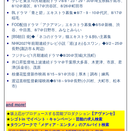
テレビ東京10月期連続ドラマ8/8・23・29・30＠埼玉県鶴ヶ島市、
8/12＠港区、8/17＠渋谷区、8/26＠町田市
BLドラマ「青と碧」エキストラ募集★8/7・9・10＠代沢、8/17＠
稲毛
FOD配信ドラマ「アクアマン」エキストラ募集◆8/5＠新橋、渋
谷、中目黒、8/7＠日野市、みなとみらい
[BS朝日 発]◆「ネコのドラマ」猫エキストラ＆飼い主募集
NHK2027年前期連続テレビ小説「巡(まわ)るスワン」◆9/2～25＠
長野(諏訪市＆周辺)
フジテレビ1月期連続ドラマ◆8/20＠茨城(大洗町)
井口昇監督地上波連続ドラマ＠千葉県大多喜、木更津、市原、君
津(浜金谷)、茂原
枝優花監督新作映画 8/15～9/1＠渋谷｜厚木｜調布｜練馬
渡辺直樹監督劇場映画◆8/18～9/9＠長野(小川村、大町市、松本
市)
and more!
★
坂上忍がプロデュースする芸能プロダクション
【アヴァンセ】
★
シゴトin でイベント・キャンペーン・芸能の求人検索
★
タウンワーク
で「メディア・エンタメ」のアルバイト検索