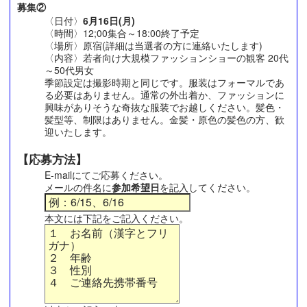
募集②
〈日付〉
6月16日(月)
〈時間〉12;00集合～18:00終了予定
〈場所〉原宿(詳細は当選者の方に連絡いたします)
〈内容〉若者向け大規模ファッションショーの観客 20代
～50代男女
季節設定は撮影時期と同じです。服装はフォーマルであ
る必要はありません。通常の外出着か、ファッションに
興味がありそうな奇抜な服装でお越しください。髪色・
髪型等、制限はありません。金髪・原色の髪色の方、歓
迎いたします。
【応募方法】
E-mailにてご応募ください。
メールの件名に
参加希望日
を記入してください。
本文には下記をご記入ください。