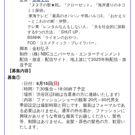
『ヌヌ子の聖★戦』『クローゼット』『海岸通りのネコ
ミミ探偵』
:東海テレビ「最高のオバハン 中島ハルコ3」「おかえり
～とこわかの町・伊勢」
テレ東「レンタルなんもしない人」「夫を社会的に抹殺
する5つの方法」「SHUT UP」
BSNHK「ライオンのおやつ」
FOD「コスメティック・プレイラバー」
脚本：金杉弘子
制作：(株) NBCユニバーサル・エンターテインメント
配信・放送：配信サイト、地上波にて2025年秋配信・放
送予定
【募集内容】
募集①
〈日付〉
6月15日(
日
)
〈時間〉7:30集合～18:00終了予定
〈場所〉渋谷区(詳細は当選者の方に連絡いたします)
〈内容〉ファッションショーの観客 20代～60代男女
季節設定は撮影時期と同じです。服装はフォーマルであ
る必要はありません。通常の外出着か、ファッションに
興味がありそうな奇抜な服装でお越しください。髪色
等、制限はありません。金髪・原色の髪色の方、歓迎い
たします。