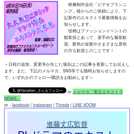
映像制作会社「ビデオプランニ
ング」様からのご依頼により、下
記新作のエキストラ募集情報をお
知らせします。
役柄はファッションイベントの
観客役とあって、派手めな服装歓
迎。髪色が金髪やさまざまな原色
の方も歓迎とのことです！
＜日程の追加、変更等が生じた場合はこの記事を更新してお伝えし
ます。また、下記のメルマガ、SNS等でも随時お知らせしますの
で、いずれかのフォロー/購読をお勧めします＞
or
メルマガ「東京エキストラ
NEWS」
or -
facebook
|
Instagram
|
Threds
|
LINE VOOM
進藤丈広監督