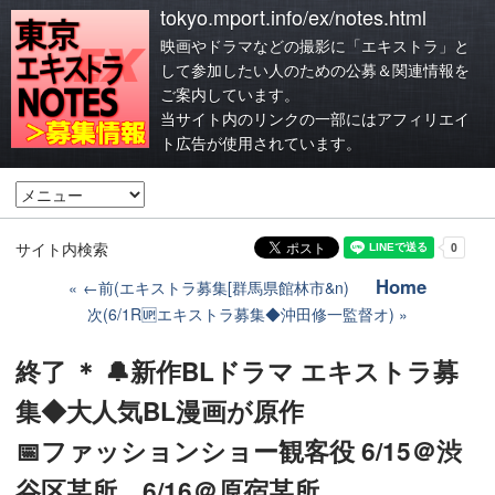
tokyo.mport.info/ex/notes.html
映画やドラマなどの撮影に「エキストラ」と
して参加したい人のための公募＆関連情報を
ご案内しています。
当サイト内のリンクの一部にはアフィリエイ
ト広告が使用されています。
サイト内検索
Home
←前(エキストラ募集[群馬県館林市&n)
次(6/1R🆙エキストラ募集◆沖田修一監督オ)
終了 ＊ 🔔新作BLドラマ エキストラ募
集◆大人気BL漫画が原作
📅ファッションショー観客役 6/15＠渋
谷区某所、6/16＠原宿某所