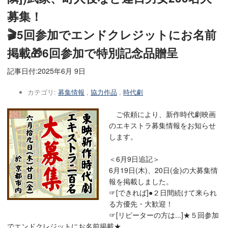
募集！
🎬5回参加でエンドクレジットにお名前
掲載🎁6回参加で特別記念品贈呈
記事日付:
2025年6月 9日
カテゴリ:
募集情報
,
協力作品
,
時代劇
ご依頼により、新作時代劇映画
のエキストラ募集情報をお知らせ
します。
＜6月9日追記＞
6月19日(木)、20日(金)の大募集情
報を掲載しました。
☞[できれば]●２日間続けて来られ
る方優先・大歓迎！
☞[リピーターの方は...]★５回参加
でエンドクレジットにお名前掲載★