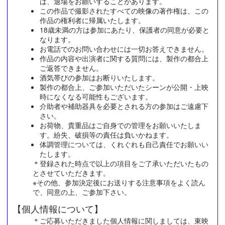
は、退場をお願いすることがあります。
この作品で撮影されたすべての映像の著作権は、この
作品の権利者に帰属いたします。
18歳未満の方は参加にあたり、保護者の同意が必要と
なります。
お電話でのお問い合わせには一切お答えできません。
作品の内容や出演者に関する質問には、製作の都合上
ご返答できません。
酒気帯びの参加はお断りいたします。
製作の都合上、ご参加いただいたシーンが公開・上映
時になくなる可能性もございます。
介助者や補助器具を必要とされる方の参加はご遠慮下
さい。
お荷物、貴重品はご自身での管理をお願いいたしま
す。紛失、破損等の責任は負いかねます。
体調管理については、くれぐれも自己責任でお願いい
たします。
＊登録された時点で以上の項目をご了承いただいたもの
とさせていただきます。
※その他、参加決定後にお送りする注意事項をよく読ん
で、同意の上、ご参加下さい。
【個人情報について】
＊ご応募いただきました個人情報に関しましては、東映