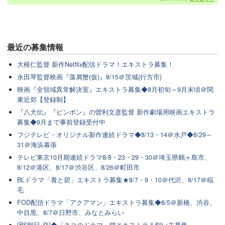
最近の
募集情報
大根仁監督 新作Netflix配信ドラマ！エキストラ募集！
永田琴監督映画『藻屑蟹(仮)』8/15＠茨城(行方市)
映画『全領域異常解決室』エキストラ募集◆8月初旬～9月末頃＠関
東近郊【登録制】
『八犬伝』『ピンポン』の曽利文彦監督 新作劇場用映画エキストラ
募集◆9月まで事前登録受付中
フジテレビ・オリジナル新作連続ドラマ◆8/13・14＠水戸◆8/29～
31＠海浜幕張
テレビ東京10月期連続ドラマ8/8・23・29・30＠埼玉県鶴ヶ島市、
8/12＠港区、8/17＠渋谷区、8/26＠町田市
BLドラマ「青と碧」エキストラ募集★8/7・9・10＠代沢、8/17＠稲
毛
FOD配信ドラマ「アクアマン」エキストラ募集◆8/5＠新橋、渋谷、
中目黒、8/7＠日野市、みなとみらい