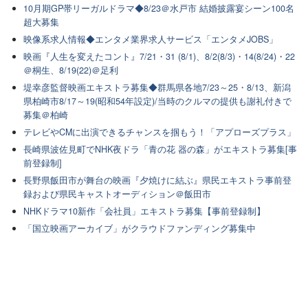
10月期GP帯リーガルドラマ◆8/23＠水戸市 結婚披露宴シーン100名
超大募集
映像系求人情報◆エンタメ業界求人サービス「エンタメJOBS」
映画『人生を変えたコント』7/21・31 (8/1)、8/2(8/3)・14(8/24)・22
＠桐生、8/19(22)＠足利
堤幸彦監督映画エキストラ募集◆群馬県各地7/23～25・8/13、新潟
県柏崎市8/17～19(昭和54年設定)/当時のクルマの提供も謝礼付きで
募集＠柏崎
テレビやCMに出演できるチャンスを掴もう！「アプローズプラス」
長崎県波佐見町でNHK夜ドラ「青の花 器の森」がエキストラ募集[事
前登録制]
長野県飯田市が舞台の映画『夕焼けに結ぶ』県民エキストラ事前登
録および県民キャストオーディション＠飯田市
NHKドラマ10新作「会社員」エキストラ募集【事前登録制】
「国立映画アーカイブ」がクラウドファンディング募集中