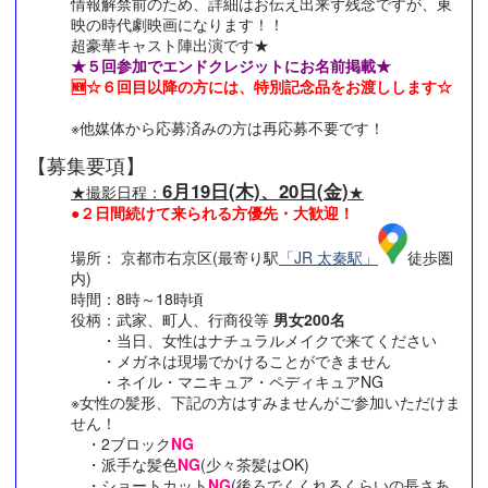
情報解禁前のため、詳細はお伝え出来ず残念ですが、東
映の時代劇映画になります！！
超豪華キャスト陣出演です★
★５回参加でエンドクレジットにお名前掲載★
🆕☆６回目以降の方には、特別記念品をお渡しします☆
※他媒体から応募済みの方は再応募不要です！
【募集要項】
6月19日(木)、20日(金)
★撮影日程：
★
●２日間続けて来られる方優先・大歓迎！
場所： 京都市右京区(最寄り駅
「JR 太秦駅」
徒歩圏
内)
時間：8時～18時頃
役柄：武家、町人、行商役等
男女200名
・当日、女性はナチュラルメイクで来てください
・メガネは現場でかけることができません
・ネイル・マニキュア・ペディキュアNG
※女性の髪形、下記の方はすみませんがご参加いただけま
せん！
・2ブロック
NG
・派手な髪色
NG
(少々茶髪はOK)
・ショートカット
NG
(後ろでくくれるくらいの長さあ