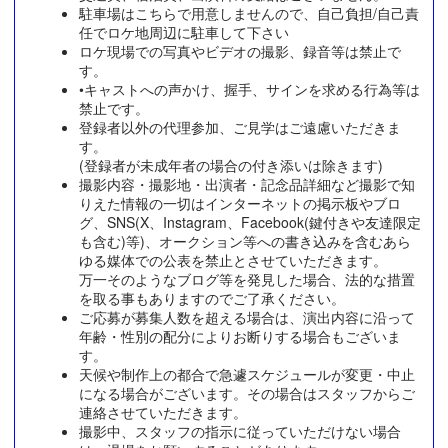
駐車場はこちらで用意しませんので、自己負担/自己責
任でロケ地周辺に駐車して下さい
ロケ現場での写真やビデオの撮影、録音等は禁止で
す。
•キャストへの声かけ、握手、サインを求める行為等は
禁止です。
登録者以外の代理参加、ご見学はご遠慮いただきま
す。
(登録者が未成年者の場合の付き添いは除きます)
撮影内容・撮影地・出演者・記念品詳細など撮影で知
りえた情報の一切はインターネットの掲示板やブロ
グ、SNS(X、Instagram、Facebook(鍵付きや友達限定
も含む)等)、オークション等への書き込みを含むあら
ゆる媒体での公表を禁止とさせていただきます。
万一そのようなブログ等を発見した場合、法的な措置
を取る事もありますのでご了承ください。
ご応募が募集人数を超える場合は、演出内容に沿って
年齢・性別の配分によりお断りする場合もございま
す。
天候や制作上の都合で急遽スケジュールが変更・中止
になる場合がございます。その場合はスタッフからご
連絡させていただきます。
撮影中、スタッフの指示に従っていただけない場合