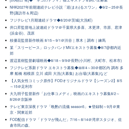
[BS朝日 発]◆「ネコのドラマ」猫エキストラ＆飼い主募集
NHK2027年前期連続テレビ小説「巡(まわ)るスワン」◆9/2～25＠長
野(諏訪市＆周辺)
フジテレビ1月期連続ドラマ◆8/20＠茨城(大洗町)
井口昇監督地上波連続ドラマ＠千葉県大多喜、木更津、市原、君津
(浜金谷)、茂原
枝優花監督新作映画 8/15～9/1＠渋谷｜厚木｜調布｜練馬
某「スリーピース」ロックバンドMVエキストラ募集◆8/7@都内近
郊
渡辺直樹監督劇場映画◆8/18～9/9＠長野(小川村、大町市、松本市)
フジテレビ系新ドラマ エキストラ募集◆📅8/4～30＠都区内 調布 多
摩 船橋 相模原 立川 成田 大洗(大募集) お台場(大募集)など
【人気女性コミック原作】FODオリジナルドラマ【シーズン2】8/5
～15＠足利市
大九明子監督新作「お仕事コメディ」映画のエキストラ募集8/2～
8/26＠京阪神
テレビ東京深夜ドラマ「晩酌の流儀 season5」★登録制～9月＠東
京・関東近郊
FOD配信ドラマ「ドラマが飛んだ」7/16～8/14＠湾岸スタジオ、佐
倉市民の森,