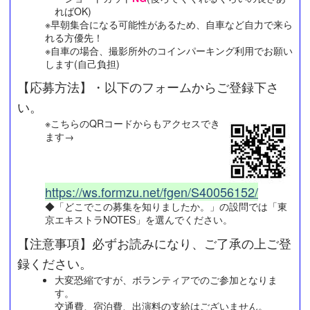
ればOK)
※早朝集合になる可能性があるため、自車など自力で来ら
れる方優先！
※自車の場合、撮影所外のコインパーキング利用でお願い
します(自己負担)
【応募方法】・以下のフォームからご登録下さ
い。
※こちらのQRコードからもアクセスでき
ます→
https://ws.formzu.net/fgen/S40056152/
◆「どこでこの募集を知りましたか。」の設問では「東
京エキストラNOTES」を選んでください。
【注意事項】必ずお読みになり、ご了承の上ご登
録ください。
大変恐縮ですが、ボランティアでのご参加となりま
す。
交通費、宿泊費、出演料の支給はございません。