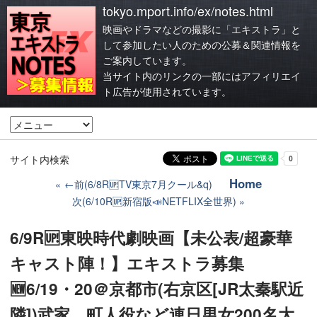
tokyo.mport.info/ex/notes.html
映画やドラマなどの撮影に「エキストラ」と
して参加したい人のための公募＆関連情報を
ご案内しています。
当サイト内のリンクの一部にはアフィリエイ
ト広告が使用されています。
サイト内検索
Home
←前(6/8R🆙TV東京7月クール&q)
次(6/10R🆙新宿版📣NETFLIX全世界)
6/9R🆙東映時代劇映画【未公表/超豪華
キャスト陣！】エキストラ募集
🆕6/19・20＠京都市(右京区[JR太秦駅近
隣])武家、町人役など連日男女200名大