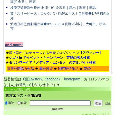
津(浜金谷)、茂原
枝優花監督新作映画 8/15～9/1＠渋谷｜厚木｜調布｜練馬
某「スリーピース」ロックバンドMVエキストラ募集◆8/7@都内近
郊
渡辺直樹監督劇場映画◆8/18～9/9＠長野(小川村、大町市、松本
市)
and more!
★
坂上忍がプロデュースする芸能プロダクション
【アヴァンセ】
★
シゴトin でイベント・キャンペーン・芸能の求人検索
★
タウンワーク
で「メディア・エンタメ」のアルバイト検索
近日公開協力作品
★
舞台挨拶
★
NET配信作品
★
DVD
新着情報は
X(旧 twitter)
、
facebook
、
Instagram
、およびメルマガ
(おおむね週刊)でお知らせ中です▼
メルマガ購読・解除
東京エキストラNEWS
購読
解除
読者
購読規約
powered by
まぐまぐ！