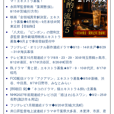
マ！エキストラ募集！
永田琴監督映画『藻屑蟹(仮)』
8/15＠茨城(行方市)
映画『全領域異常解決室』エキス
トラ募集◆8月初旬～9月末頃＠関
東近郊【登録制】
『八犬伝』『ピンポン』の曽利文
彦監督 新作劇場用映画エキストラ
募集◆9月まで事前登録受付中
フジテレビ・オリジナル新作連続ドラマ◆8/13・14＠水戸◆8/29
～31＠海浜幕張
テレビ東京10月期連続ドラマ8/8・23・29・30＠埼玉県鶴ヶ島市、
8/12＠港区、8/17＠渋谷区、8/26＠町田市
BLドラマ「青と碧」エキストラ募集★8/7・9・10＠代沢、8/17＠
稲毛
FOD配信ドラマ「アクアマン」エキストラ募集◆8/5＠新橋、渋
谷、中目黒、8/7＠日野市、みなとみらい
[BS朝日 発]◆「ネコのドラマ」猫エキストラ＆飼い主募集
NHK2027年前期連続テレビ小説「巡(まわ)るスワン」◆9/2～25＠
長野(諏訪市＆周辺)
フジテレビ1月期連続ドラマ◆8/20＠茨城(大洗町)
井口昇監督地上波連続ドラマ＠千葉県大多喜、木更津、市原、君