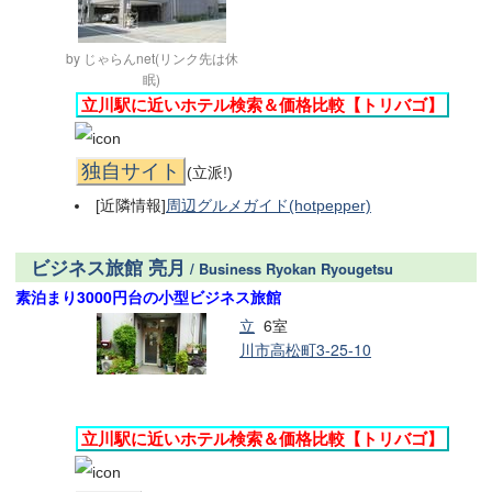
by じゃらんnet(リンク先は休
眠)
立川駅に近いホテル検索＆価格比較【トリバゴ】
独自サイト
(立派!)
[近隣情報]
周辺グルメガイド(hotpepper)
ビジネス旅館 亮月
/ Business Ryokan Ryougetsu
素泊まり3000円台の小型ビジネス旅館
立
6室
川市高松町3-25-10
立川駅に近いホテル検索＆価格比較【トリバゴ】