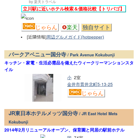
by 楽天トラベル
立川駅に近いホテル検索＆価格比較【トリバゴ】
じゃらん
楽天
独自サイト
[近隣情報]
周辺グルメガイド(hotpepper)
パークアベニュー国分寺
/ Park Avenue Kokubunji
キッチン・家電・生活必需品を備えたウィークリーマンションスタ
イル
小
2室
金井市貫井北町5-13-25
じゃらん
JR東日本ホテルメッツ国分寺
/ JR East Hotel Mets
Kokubunji
2014年2月リニューアルオープン、保育園と同居の駅前ホテル
国
74室