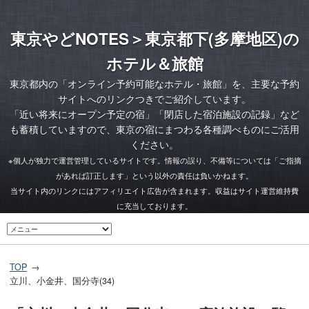
東京やどNOTES＞東京都下(多摩地区)の
ホテル＆旅館
東京都内の「オンライン予約可能なホテル・旅館」を、主要な予約
サイトへのリンクつきでご紹介しています。
「
近い将来にオープン予定の宿
」「
閉店した宿泊施設の記録
」など
も蓄積していますので、東京の宿にまつわる各種調べものにご活用
ください。
※個人が独力で運営管理しているサイトです。情報の誤り、不備等については「ご指摘
があれば訂正します」という以外の責任は負いかねます。
当サイト内のリンクにはアフィリエイト広告が含まれます。収益はサイト運営維持費
に充当しております。
TOP
立川、小金井、国分寺(34)