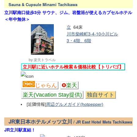
Sauna & Cupsule Minami Tachikawa
立川駅南口徒歩3分 サウナ、ジム、岩盤浴が使えるカプセルホテル
＜年中無休＞
立
64床
川市柴崎町3-4-10小川ビル
3・4階、6階
by 楽天トラベル
立川駅に近いホテル検索＆価格比較【トリバゴ】
じゃらん
楽天
楽天(Vacation Stay提供)
独自サイト
[近隣情報]
周辺グルメガイド(hotpepper)
JR東日本ホテルメッツ立川
/ JR East Hotel Mets Tachikawa
JR立川駅直結！