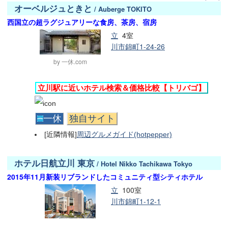
オーベルジュときと
/ Auberge TOKITO
西国立の超ラグジュアリーな食房、茶房、宿房
立
4室
川市錦町1-24-26
by 一休.com
立川駅に近いホテル検索＆価格比較【トリバゴ】
一休
独自サイト
[近隣情報]
周辺グルメガイド(hotpepper)
ホテル日航立川 東京
/ Hotel Nikko Tachikawa Tokyo
2015年11月新装リブランドしたコミュニティ型シティホテル
立
100室
川市錦町1-12-1