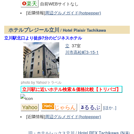
楽天
自前WEBサイトなし
[近隣情報]
周辺グルメガイド(hotpepper)
ホテルプレジール立川
/ Hotel Plaisir Tachikawa
立川駅北口より徒歩7分のビジネスホテル
立
37室
川市高松町3-15-1
photo by Yahoo!トラベル
立川駅に近いホテル検索＆価格比較【トリバゴ】
Yahoo
じゃらん
るるぶ
[ほか..]
[近隣情報]
周辺グルメガイド(hotpepper)
旧・ホテルレックス立川 / Hotel REX Tachikawa (N/A)