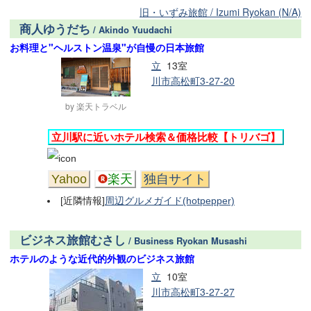
旧・いずみ旅館 / Izumi Ryokan (N/A)
商人ゆうだち
/ Akindo Yuudachi
お料理と"ヘルストン温泉"が自慢の日本旅館
立
13室
川市高松町3-27-20
by 楽天トラベル
立川駅に近いホテル検索＆価格比較【トリバゴ】
Yahoo
楽天
独自サイト
[近隣情報]
周辺グルメガイド(hotpepper)
ビジネス旅館むさし
/ Business Ryokan Musashi
ホテルのような近代的外観のビジネス旅館
立
10室
川市高松町3-27-27