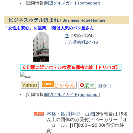
[近隣情報]
周辺グルメガイド(hotpepper)
ビジネスホテルほまれ
/ Business Hotel Homare
「女性も安心」を強調、1階は人気のパン屋さん
立
28室(和室4)
川市柴崎町2-4-16
立川駅に近いホテル検索＆価格比較【トリバゴ】
Yahoo
じゃらん
楽天
[ほか..]
[近隣情報]
周辺グルメガイド(hotpepper)
本格・四川料理 山城
[2F](朝食は15名
以上の団体のみ受付) / ベーカリー『オ
ーロール』[1F]8:00～20:00(売切れ注
意)