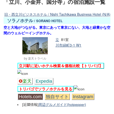
「立川、小金井、国分寺」の宿泊施設一覧
旧・西立川ビジネスホテル / Nishi Tachikawa Business Hotel (N/A)
ソラノホテル
/ SORANO HOTEL
空と大地がつながる。東京にあって東京にない、大地と緑豊かな空
間のウェルビーイングホテル。
立
81室
川市緑町3-1 W1
by 楽天トラベル
立川駅に近いホテル検索＆価格比較【トリバゴ】
楽天
Expedia
トリバゴでソラノホテルを見る
Hotels.com
独自サイト
Instagram
[近隣情報]
周辺グルメガイド(hotpepper)