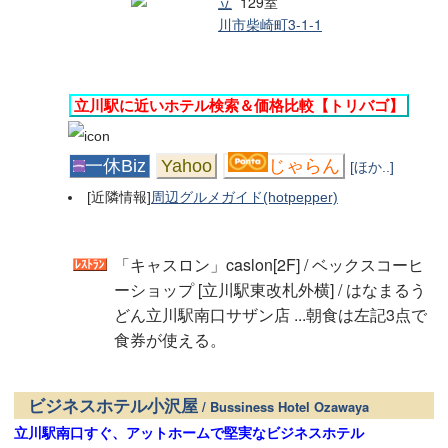
立
129室
川市柴崎町3-1-1
立川駅に近いホテル検索＆価格比較【トリバゴ】
一休Biz
Yahoo
じゃらん
[ほか..]
[近隣情報]
周辺グルメガイド(hotpepper)
「キャスロン」caslon[2F] / ベックスコーヒ
ーショップ [立川駅東改札外横] / はなまるう
どん立川駅南口サザン店 ...朝食は左記3点で
食券が使える。
ビジネスホテル小沢屋
/ Bussiness Hotel Ozawaya
立川駅南口すぐ、アットホームで堅実なビジネスホテル