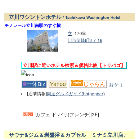
立川ワシントンホテル
/ Tachikawa Washington Hotel
モノレール立川南駅のすぐ横
立
170室
川市柴崎町3-7-16
立川駅に近いホテル検索＆価格比較【トリバゴ】
一休Biz
Yahoo
じゃらん
[ほか..]
[近隣情報]
周辺グルメガイド(hotpepper)
カフェ ド パリ(フレンチ)[3F]
サウナ&ジム＆岩盤浴＆カプセル ミナミ立川店
/