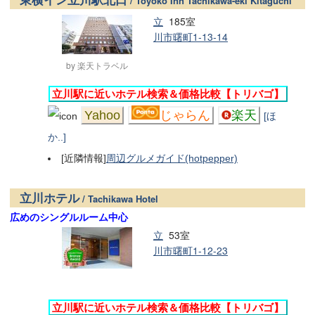
/ Toyoko Inn Tachikawa-eki Kitaguchi
立
185室
川市曙町1-13-14
by 楽天トラベル
立川駅に近いホテル検索＆価格比較【トリバゴ】
Yahoo
じゃらん
楽天
[ほ
か..]
[近隣情報]
周辺グルメガイド(hotpepper)
立川ホテル
/ Tachikawa Hotel
広めのシングルルーム中心
立
53室
川市曙町1-12-23
立川駅に近いホテル検索＆価格比較【トリバゴ】