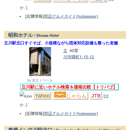
か..]
[近隣情報]
周辺グルメガイド(hotpepper)
昭和ホテル
/ Showa Hotel
立川駅北口すぐそば、小規模ながら団体対応設備も整った老舗
立
42室
川市曙町1-15-12
by 楽天トラベル
立川駅に近いホテル検索＆価格比較【トリバゴ】
Yahoo
じゃらん
JTB
[ほ
か..]
[近隣情報]
周辺グルメガイド(hotpepper)
東横イン立川駅北口