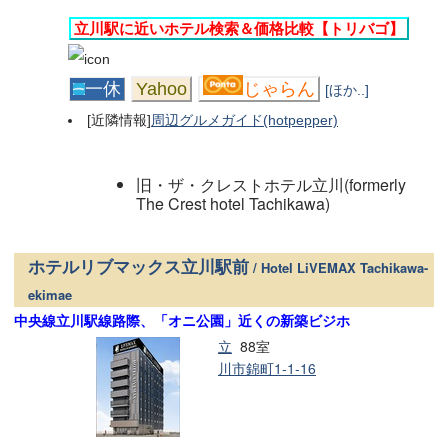
立川駅に近いホテル検索＆価格比較【トリバゴ】
一休
Yahoo
じゃらん
[ほか..]
[近隣情報]
周辺グルメガイド(hotpepper)
旧・ザ・クレストホテル立川(formerly
The Crest hotel Tachikawa)
ホテルリブマックス立川駅前
/ Hotel LiVEMAX Tachikawa-
ekimae
中央線立川駅線路際、「オニ公園」近くの新築ビジホ
立
88室
川市錦町1-1-16