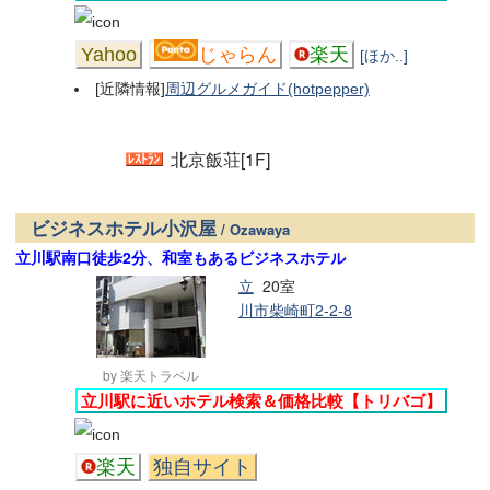
Yahoo
じゃらん
楽天
[ほか..]
[近隣情報]
周辺グルメガイド(hotpepper)
北京飯荘[1F]
ビジネスホテル小沢屋
/ Ozawaya
立川駅南口徒歩2分、和室もあるビジネスホテル
立
20室
川市柴崎町2-2-8
by 楽天トラベル
立川駅に近いホテル検索＆価格比較【トリバゴ】
楽天
独自サイト