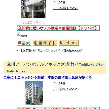
立
20室
川市柴崎町2-2-8
by 楽天トラベル
立川駅に近いホテル検索＆価格比較【トリバゴ】
楽天
独自サイト
facebook
[近隣情報]
周辺グルメガイド(hotpepper)
立川アーバンホテルアネックス(別館)
/ Tachikawa Urban
Hotel Annex
全室にミニキッチンを装備。本館の展望露天風呂が使える
立
56室
川市錦町1-2-12