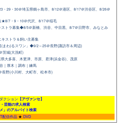
3・29・30＠埼玉県鶴ヶ島市、8/12＠港区、8/17＠渋谷区、8/26＠
8/7・9・10＠代沢、8/17＠稲毛
ストラ募集◆8/5＠新橋、渋谷、中目黒、8/7＠日野市、みなとみ
猫エキストラ＆飼い主募集
(まわ)るスワン」◆9/2～25＠長野(諏訪市＆周辺)
＠茨城(大洗町)
県大多喜、木更津、市原、君津(浜金谷)、茂原
＠渋谷｜厚木｜調布｜練馬
9＠長野(小川村、大町市、松本市)
ダクション
【アヴァンセ】
ン・芸能の求人検索
メ」のアルバイト検索
ET配信作品
★
DVD