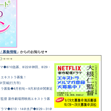
/ 募集情報
」からのお知らせ▼
)
→→→
◆8/10急募、8/22＠神田、8/29・
マ！エキストラ募集！
＠茨城(行方市)
ラ募集◆8月初旬～9月末頃＠関東近
監督 新作劇場用映画エキストラ募
◆8/13・14＠水戸◆8/29～31＠