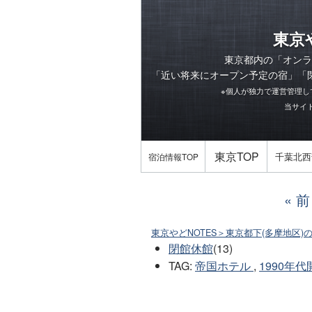
東京
東京都内の「オンラ
「
近い将来にオープン予定の宿
」「
※個人が独力で運営管理し
当サイ
東京TOP
千葉北西
宿泊情報TOP
前
東京やどNOTES＞東京都下(多摩地区)
閉館休館
(13)
TAG
:
帝国ホテル
,
1990年