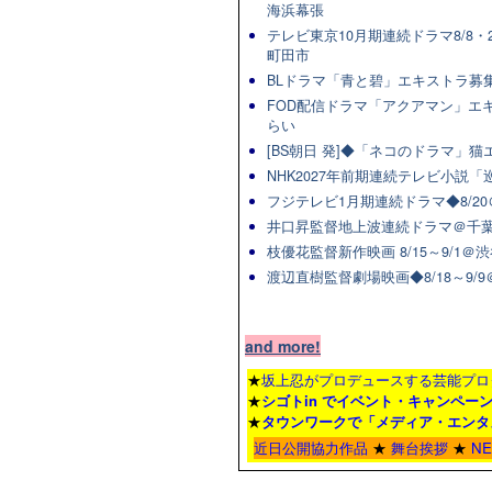
海浜幕張
テレビ東京10月期連続ドラマ8/8・2
町田市
BLドラマ「青と碧」エキストラ募集★
FOD配信ドラマ「アクアマン」エキ
らい
[BS朝日 発]◆「ネコのドラマ」
NHK2027年前期連続テレビ小説「巡
フジテレビ1月期連続ドラマ◆8/20
井口昇監督地上波連続ドラマ＠千葉
枝優花監督新作映画 8/15～9/1
渡辺直樹監督劇場映画◆8/18～9/
and more!
★
坂上忍がプロデュースする芸能プロ
★
シゴトin でイベント・キャンペー
★
タウンワーク
で「メディア・エンタ
近日公開協力作品
★
舞台挨拶
★
N