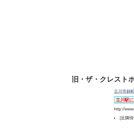
旧・ザ・クレスト
立川市錦町1
立川駅に
http://www
[近隣情