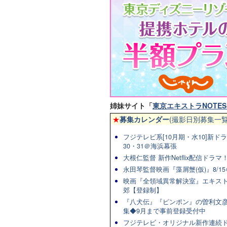
姉妹サイト「
東京エキストラNOTES 
★
募集カレンダー
(撮影日別募集一覧
フジテレビ系[10月期・水10]新ドラマ
30・31＠海浜幕張
大根仁監督 新作Netflix配信ドラ
永田琴監督映画『藻屑蟹(仮)』8/15
映画『全領域異常解決室』エキスト
郊【登録制】
『八犬伝』『ピンポン』の曽利文彦
集◆9月まで事前登録受付中
フジテレビ・オリジナル新作連続ドラマ