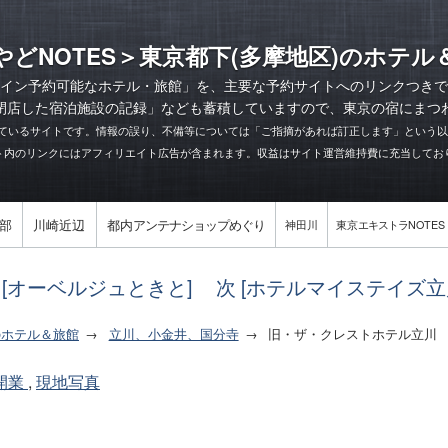
やどNOTES＞東京都下(多摩地区)のホテル
イン予約可能なホテル・旅館」を、主要な予約サイトへのリンクつきで
閉店した宿泊施設の記録
」なども蓄積していますので、東京の宿にまつ
ているサイトです。情報の誤り、不備等については「ご指摘があれば訂正します」という
ト内のリンクにはアフィリエイト広告が含まれます。収益はサイト運営維持費に充当してお
部
川崎近辺
都内
アンテナショップめぐり
神田川
東京
エキストラ
NOTES
 [オーベルジュときと]
次 [ホテルマイステイズ立
のホテル＆旅館
立川、小金井、国分寺
旧・ザ・クレストホテル立川
代開業
,
現地写真