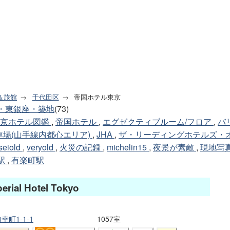
＆旅館
千代田区
帝国ホテル東京
・東銀座・築地
(73)
東京ホテル図鑑
,
帝国ホテル
,
エグゼクティブルーム/フロア
,
バ
車場(山手線内都心エリア)
,
JHA
,
ザ・リーディングホテルズ・
seiold
,
veryold
,
火災の記録
,
michelin15
,
夜景が素敵
,
現地写
駅
,
有楽町駅
perial Hotel Tokyo
町1-1-1
1057室