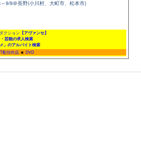
8～9/9＠長野(小川村、大町市、松本市)
ダクション
【アヴァンセ】
ン・芸能の求人検索
メ」のアルバイト検索
ET配信作品
★
DVD