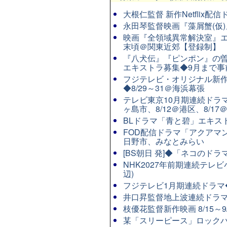
大根仁監督 新作Netflix
永田琴監督映画『藻屑蟹(仮)』
映画『全領域異常解決室』エ
末頃＠関東近郊【登録制】
『八犬伝』『ピンポン』の曽
エキストラ募集◆9月まで事
フジテレビ・オリジナル新作連
◆8/29～31＠海浜幕張
テレビ東京10月期連続ドラマ8
ヶ島市、8/12＠港区、8/17
BLドラマ「青と碧」エキストラ
FOD配信ドラマ「アクアマン
日野市、みなとみらい
[BS朝日 発]◆「ネコのド
NHK2027年前期連続テレビ
辺)
フジテレビ1月期連続ドラマ◆8
井口昇監督地上波連続ドラマ
枝優花監督新作映画 8/15～
某「スリーピース」ロックバ