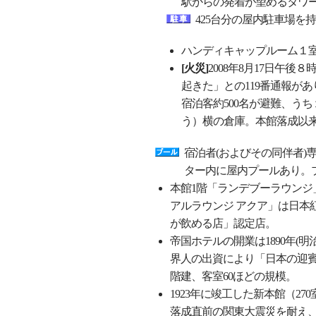
駅からの発着が望めるタワー
425台分の屋内駐車場を
ハンディキャップルーム１室、
[火災]
2008年8月17日午
起きた」との119番通報が
宿泊客約500名が避難、う
う）横の倉庫。本館落成以
宿泊者(およびその同伴者)
ター内に屋内プールあり。プ
本館1階「ランデブーラウンジ
アルラウンジ アクア」は日本
が飲める店」認定店。
帝国ホテルの開業は1890年(明
界人の出資により「日本の迎
階建、客室60ほどの規模。
1923年に竣工した新本館（270
落成直前の関東大震災を耐え、