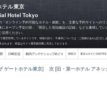
ホテル東京
ial Hotel Tokyo
の「オンライン予約可能なホテル・旅館」を、主要な予約サイトへのリ
来にオープン予定の宿
」「
閉店した宿泊施設の記録
」なども蓄積してい
ご活用ください。
力で運営管理しているサイトです。情報の誤り、不備等については「ご指摘があれば訂正し
含まれます。収益はサイト運営維持費に充当しております。
部
川崎近辺
都内
アンテナショップめぐり
神田川
東京
エキストラ
NOTES
[ザ ゲートホテル東京]
次 [旧・第一ホテル アネッ