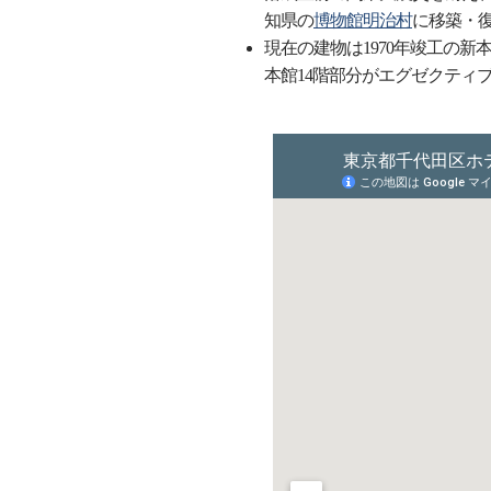
知県の
博物館明治村
に移築・
現在の建物は1970年竣工の新本館
本館14階部分がエグゼクティ