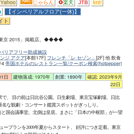
Yahoo
じゃらん
楽天
JTB
knt!
a
【インペリアルフロア(一休)】
イト
京 2015」掲載店。◆◆◆◆
都バリアフリー助成施設
ンジ アクア
[本館17F]
フレンチ「レ セゾン」
[2F] 他 飲食
ジ4
帝国ホテルのレストラン一覧/クーポン検索(hotpepper)
31日
建物落成: 1970年
創業: 1890年
確認: 2023年9月
22日
駅で、 目の前は日比谷公園。日生劇場、東京宝塚劇場、日比
著名な観劇・コンサート鑑賞スポットがぎっしり。
街と国会議事堂。北側は皇居。まさに「日本の中枢部」が一望
ュープランを2009年夏からスタート、 好評につき定着。東京