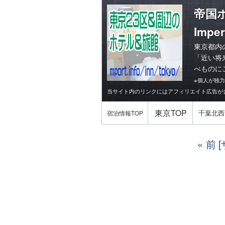
帝国
Imper
東京都内
「
近い将
べものに
※個人が独
当サイト内のリンクにはアフィリエイト広告が
東京TOP
千葉北西
宿泊情報TOP
前 