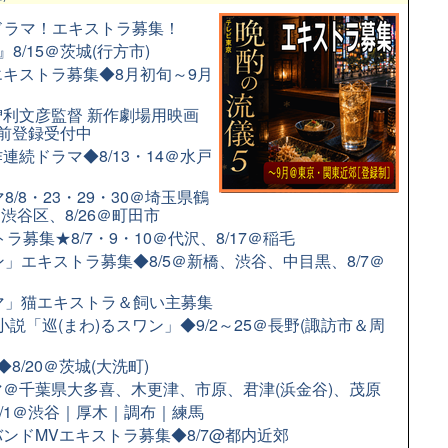
配信ドラマ！エキストラ募集！
8/15＠茨城(行方市)
キストラ募集◆8月初旬～9月
利文彦監督 新作劇場用映画
前登録受付中
続ドラマ◆8/13・14＠水戸
/8・23・29・30＠埼玉県鶴
＠渋谷区、8/26＠町田市
募集★8/7・9・10＠代沢、8/17＠稲毛
」エキストラ募集◆8/5＠新橋、渋谷、中目黒、8/7＠
ラマ」猫エキストラ＆飼い主募集
小説「巡(まわ)るスワン」◆9/2～25＠長野(諏訪市＆周
/20＠茨城(大洗町)
＠千葉県大多喜、木更津、市原、君津(浜金谷)、茂原
9/1＠渋谷｜厚木｜調布｜練馬
ンドMVエキストラ募集◆8/7@都内近郊