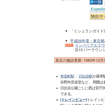
一休
Expedi
独自サ
「ミシュランガイド東
平成26年度・東京
インペリアルラウ
店13 バーラウン
直近の施設更新: 1983年12月
有楽町駅
・
日比谷駅
が最寄
谷野外音楽堂など、 周囲は
日比谷公園ごしに西は官庁
できる。
[トレインビュー]
トレインビ