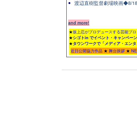
渡辺直樹監督劇場映画◆8/1
and more!
★
坂上忍がプロデュースする芸能プロ
★
シゴトin でイベント・キャンペー
★
タウンワーク
で「メディア・エンタ
近日公開協力作品
★
舞台挨拶
★
N