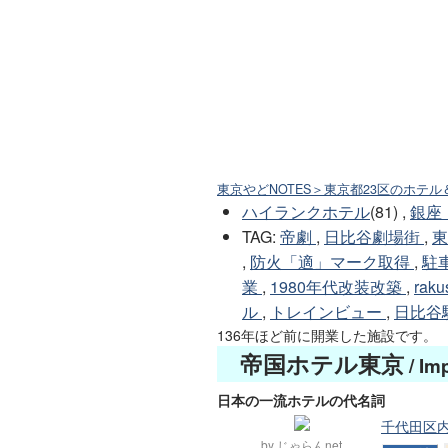
東京やどNOTES＞東京都23区のホテル
ハイランクホテル
(81) ,
銀座
TAG
:
帝劇
,
日比谷劇場街
,
,
防火「適」マーク取得
,
駐
業
,
1980年代改装改築
,
raku
ル
,
トレインビュー
,
日比谷
136年ほど前に開業した施設です。
帝国ホテル東京
/ Im
日本の一流ホテルの代名詞
千代田区内幸
by じゃらんnet