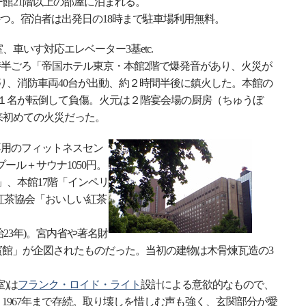
館21階以上の部屋に泊まれる。
持つ。宿泊者は出発日の18時まで駐車場利用無料。
車いす対応エレベーター3基etc.
後８時半ごろ「帝国ホテル東京・本館2階で爆発音があり、火災が
あり、消防車両40台が出動、約２時間半後に鎮火した。本館の
ち１名が転倒して負傷。火元は２階宴会場の厨房（ちゅうぼ
来初めての火災だった。
専用のフィットネスセン
ール＋サウナ1050円。
」、本館17階「インペリ
紅茶協会「おいしい紅茶
治23年)。宮内省や著名財
賓館」が企図されたものだった。当初の建物は木骨煉瓦造の3
室)は
フランク・ロイド・ライト
設計による意欲的なもので、
1967年まで存続。取り壊しを惜しむ声も強く、玄関部分が愛