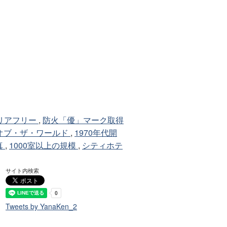
リアフリー
,
防火「優」マーク取得
オブ・ザ・ワールド
,
1970年代開
真
,
1000室以上の規模
,
シティホテ
サイト内検索
Tweets by YanaKen_2