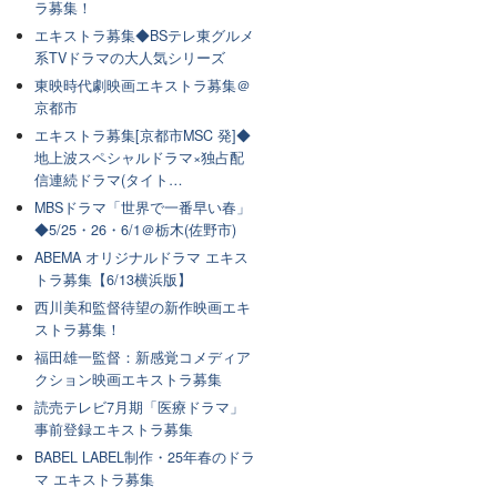
ラ募集！
エキストラ募集◆BSテレ東グルメ
系TVドラマの大人気シリーズ
東映時代劇映画エキストラ募集＠
京都市
エキストラ募集[京都市MSC 発]◆
地上波スペシャルドラマ×独占配
信連続ドラマ(タイト…
MBSドラマ「世界で一番早い春」
◆5/25・26・6/1＠栃木(佐野市)
ABEMA オリジナルドラマ エキス
トラ募集【6/13横浜版】
西川美和監督待望の新作映画エキ
ストラ募集！
福田雄一監督：新感覚コメディア
クション映画エキストラ募集
読売テレビ7月期「医療ドラマ」
事前登録エキストラ募集
BABEL LABEL制作・25年春のドラ
マ エキストラ募集