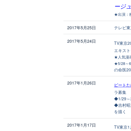
ージ
★出演：
2017年5月25日
テレビ東
2017年5月24日
TV東京2
エキスト
★人気漫
★5/28
の命医20
2017年1月26日
ビートた
ラ募集
◆1/29
◆吉村昭
を描く
2017年1月17日
TV東京1