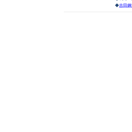
◆
吉田鋼