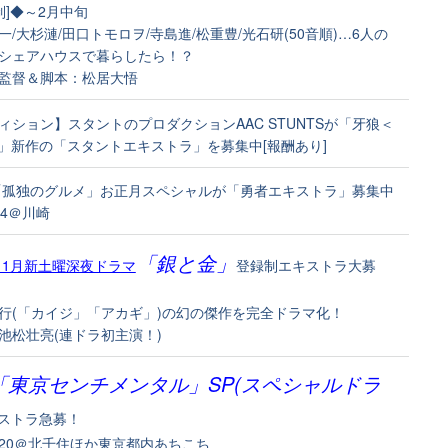
制]◆～2月中旬
一/大杉漣/田口トモロヲ/寺島進/松重豊/光石研(50音順)…6人の
シェアハウスで暮らしたら！？
監督＆脚本：松居大悟
ィション】スタントのプロダクションAAC STUNTSが「牙狼＜
＞」新作の「スタントエキストラ」を募集中[報酬あり]
「孤独のグルメ」お正月スペシャルが「勇者エキストラ」募集中
か14＠川崎
「銀と金」
・1月新土曜深夜ドラマ
登録制エキストラ大募
行(「カイジ」「アカギ」)の幻の傑作を完全ドラマ化！
池松壮亮(連ドラ初主演！)
「東京センチメンタル」SP(スペシャルドラ
ストラ急募！
5～20＠北千住ほか東京都内あちこち