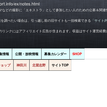
rt.info/ex/notes.html
マなどの撮影に「エキストラ」として参加したい人のための公募＆関連
報を調べたい場合は、引っ越し前の旧サイトも一括検索できる
「サイト
のリンクにはアフィリエイト広告が含まれます。収益はサイト運営経費
集情報
公開・放映情報
募集
カレンダー
SHOP
ショップ
神田川
北習志野
サイトTOP