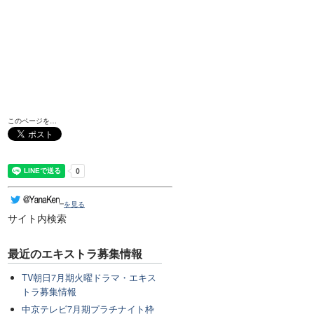
このページを…
を見る
サイト内検索
最近のエキストラ募集情報
TV朝日7月期火曜ドラマ・エキス
トラ募集情報
中京テレビ7月期プラチナイト枠