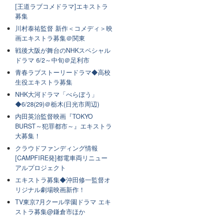
[王道ラブコメドラマ]エキストラ
募集
川村泰祐監督 新作＜コメディ＞映
画エキストラ募集＠関東
戦後大阪が舞台のNHKスペシャル
ドラマ 6/2～中旬＠足利市
青春ラブストーリードラマ◆高校
生役エキストラ募集
NHK大河ドラマ「べらぼう」
◆6/28(29)＠栃木(日光市周辺)
内田英治監督映画『TOKYO
BURST～犯罪都市～』エキストラ
大募集！
クラウドファンディング情報
[CAMPFIRE発]都電車両リニュー
アルプロジェクト
エキストラ募集◆沖田修一監督オ
リジナル劇場映画新作！
TV東京7月クール学園ドラマ エキ
ストラ募集@鎌倉市ほか