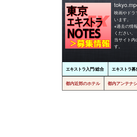
tokyo.mpo
映画やドラ
います。
※過去の情
ください。
当サイト内
す。
エキストラ
入門/総合
エキストラ
募
都内近郊のホテル
都内アンテナ