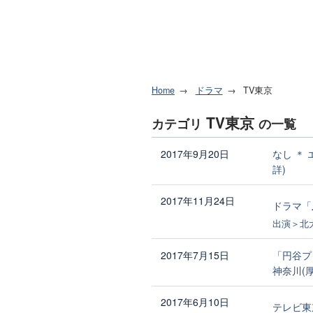
Home
ドラマ
TV東京
TV東京
カテゴリ
の一覧
2017年9月20日
なし ＊
詳)
2017年11月24日
ドラマ「
出演＞北
2017年7月15日
「円谷プ
神奈川(
2017年6月10日
テレビ東