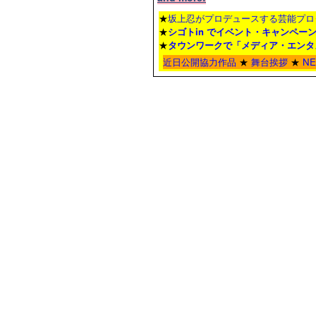
★
坂上忍がプロデュースする芸能プロ
★
シゴトin でイベント・キャンペー
★
タウンワーク
で「メディア・エンタ
近日公開協力作品
★
舞台挨拶
★
N