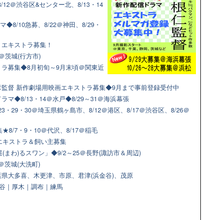
12＠渋谷区&センター北、8/13・14
◆8/10急募、8/22＠神田、8/29・
マ！エキストラ募集！
＠茨城(行方市)
ラ募集◆8月初旬～9月末頃＠関東近
監督 新作劇場用映画エキストラ募集◆9月まで事前登録受付中
◆8/13・14＠水戸◆8/29～31＠海浜幕張
3・29・30＠埼玉県鶴ヶ島市、8/12＠港区、8/17＠渋谷区、8/26＠
8/7・9・10＠代沢、8/17＠稲毛
猫エキストラ＆飼い主募集
(まわ)るスワン」◆9/2～25＠長野(諏訪市＆周辺)
＠茨城(大洗町)
県大多喜、木更津、市原、君津(浜金谷)、茂原
＠渋谷｜厚木｜調布｜練馬