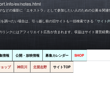
rt.info/ex/notes.html
マなどの撮影に「エキストラ」として参加したい人のための公募＆関連
報を調べたい場合は、引っ越し前の旧サイトも一括検索できる
「サイト
のリンクにはアフィリエイト広告が含まれます。収益はサイト運営経費
集情報
公開・放映情報
募集
カレンダー
SHOP
ショップ
神田川
北習志野
サイトTOP