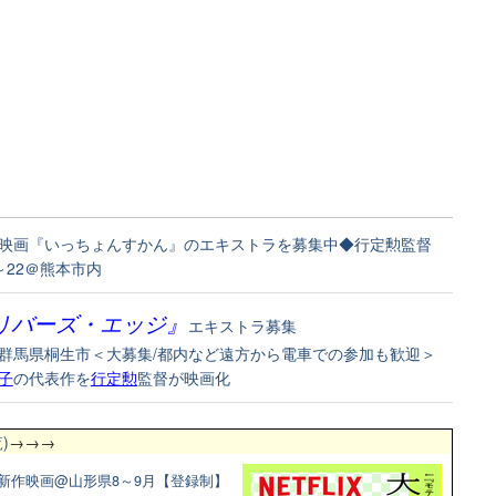
映画『いっちょんすかん』のエキストラを募集中◆行定勲監督
7～22＠熊本市内
リバーズ・エッジ』
エキストラ募集
1＠群馬県桐生市＜大募集/都内など遠方から電車での参加も歓迎＞
子
の代表作を
行定勲
監督が映画化
)
→→→
新作映画@山形県8～9月【登録制】