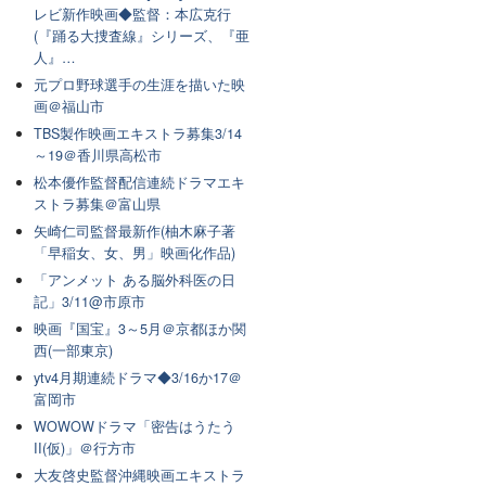
レビ新作映画◆監督：本広克行
(『踊る大捜査線』シリーズ、『亜
人』…
元プロ野球選手の生涯を描いた映
画＠福山市
TBS製作映画エキストラ募集3/14
～19＠香川県高松市
松本優作監督配信連続ドラマエキ
ストラ募集＠富山県
矢崎仁司監督最新作(柚木麻子著
「早稲女、女、男」映画化作品)
「アンメット ある脳外科医の日
記」3/11@市原市
映画『国宝』3～5月＠京都ほか関
西(一部東京)
ytv4月期連続ドラマ◆3/16か17＠
富岡市
WOWOWドラマ「密告はうたう
II(仮)」＠行方市
大友啓史監督沖縄映画エキストラ