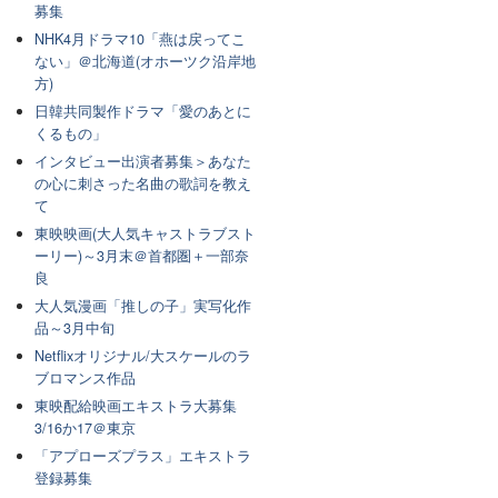
募集
NHK4月ドラマ10「燕は戻ってこ
ない」＠北海道(オホーツク沿岸地
方)
日韓共同製作ドラマ「愛のあとに
くるもの」
インタビュー出演者募集＞あなた
の心に刺さった名曲の歌詞を教え
て
東映映画(大人気キャストラブスト
ーリー)～3月末＠首都圏＋一部奈
良
大人気漫画「推しの子」実写化作
品～3月中旬
Netflixオリジナル/大スケールのラ
ブロマンス作品
東映配給映画エキストラ大募集
3/16か17＠東京
「アプローズプラス」エキストラ
登録募集