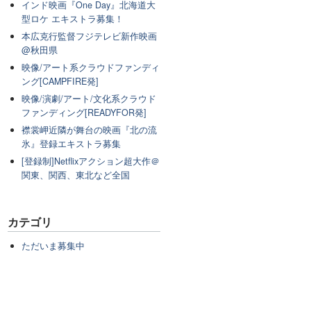
インド映画『One Day』北海道大
型ロケ エキストラ募集！
本広克行監督フジテレビ新作映画
@秋田県
映像/アート系クラウドファンディ
ング[CAMPFIRE発]
映像/演劇/アート/文化系クラウド
ファンディング[READYFOR発]
襟裳岬近隣が舞台の映画『北の流
氷』登録エキストラ募集
[登録制]Netflixアクション超大作＠
関東、関西、東北など全国
カテゴリ
ただいま募集中