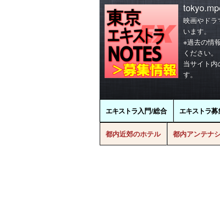
tokyo.mpo
映画やドラ
います。
※過去の情
ください。
当サイト内
す。
エキストラ
入門/総合
エキストラ
募
都内近郊のホテル
都内アンテナ