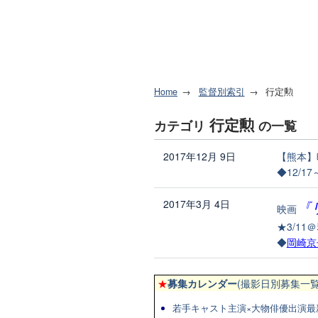
Home
監督別索引
行定勲
行定勲
カテゴリ
の一覧
2017年12月 9日
【熊本】
◆12/1
2017年3月 4日
『
映画
★3/1
◆
岡崎京
★
募集カレンダー
(撮影日別募集一覧
若手キャスト主演×大物俳優出演最