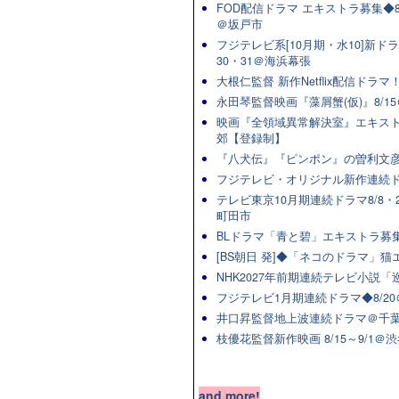
FOD配信ドラマ エキストラ募集◆8/
＠坂戸市
フジテレビ系[10月期・水10]新ドラマ
30・31＠海浜幕張
大根仁監督 新作Netflix配信ドラ
永田琴監督映画『藻屑蟹(仮)』8/15
映画『全領域異常解決室』エキスト
郊【登録制】
『八犬伝』『ピンポン』の曽利文彦
フジテレビ・オリジナル新作連続ドラマ
テレビ東京10月期連続ドラマ8/8・2
町田市
BLドラマ「青と碧」エキストラ募集★
[BS朝日 発]◆「ネコのドラマ」
NHK2027年前期連続テレビ小説「巡
フジテレビ1月期連続ドラマ◆8/20
井口昇監督地上波連続ドラマ＠千葉
枝優花監督新作映画 8/15～9/1
and more!