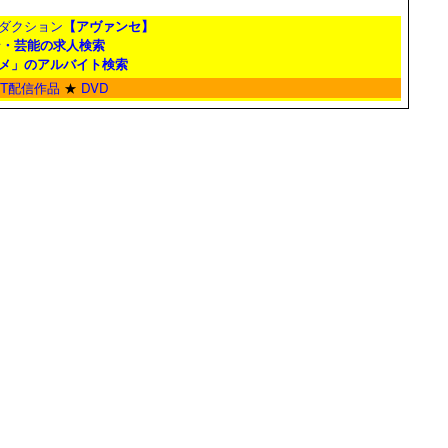
ダクション
【アヴァンセ】
ン・芸能の求人検索
メ」のアルバイト検索
ET配信作品
★
DVD