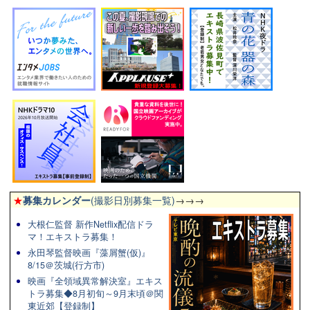
★
募集カレンダー
(撮影日別募集一覧)
→→→
大根仁監督 新作Netflix配信ドラ
マ！エキストラ募集！
永田琴監督映画『藻屑蟹(仮)』
8/15＠茨城(行方市)
映画『全領域異常解決室』エキス
トラ募集◆8月初旬～9月末頃＠関
東近郊【登録制】