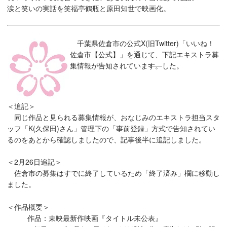
涙と笑いの実話を笑福亭鶴瓶と原田知世で映画化。
千葉県佐倉市の公式X(旧Twitter)「いいね！
佐倉市【公式】」を通じて、下記エキストラ募
集情報が告知されていま
す。
した。
＜追記＞
同じ作品と見られる募集情報が、おなじみのエキストラ担当スタ
ッフ「K(久保田)さん」管理下の「事前登録」方式で告知されてい
るのをあとから確認しましたので、記事後半に追記しました。
＜2月26日追記＞
佐倉市の募集はすでに終了しているため「終了済み」欄に移動し
ました。
＜作品概要＞
作品：東映最新作映画『タイトル未公表』