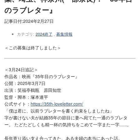
のラブレター』
記事日付:
2024年2月27日
カテゴリ:
2024終了
,
募集情報
＜この募集は終了しました＞
＜3月24日追記＞
作品名：映画『35年目のラブレター』
公開：2025年3月7日
出演：笑福亭鶴瓶 原田知世
監督・脚本：塚本連平
公式サイト：
https://35th-loveletter.com/
「僕は君に、以前ラブレターを書く約束をしましたね」
字が書けない夫が結婚35年の節目に妻へ宛てた一通のラブレタ
ー。 たどたどしくも精一杯の気持ちをこめて一字また一字......。
長年寄り添い支え合ってきた、ある夫婦の本当にあった話。