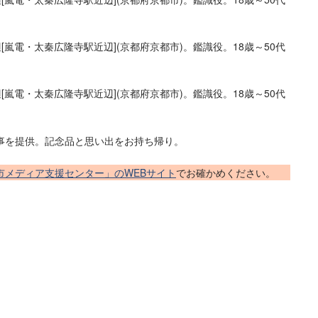
駅近辺[嵐電・太秦広隆寺駅近辺](京都府京都市)。鑑識役。18歳～50代
駅近辺[嵐電・太秦広隆寺駅近辺](京都府京都市)。鑑識役。18歳～50代
事を提供。記念品と思い出をお持ち帰り。
市メディア支援センター」のWEBサイト
でお確かめください。