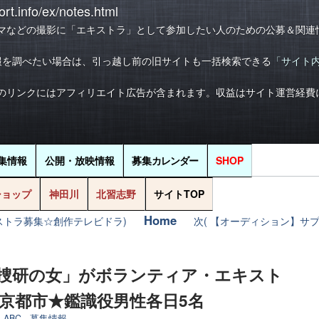
rt.info/ex/notes.html
マなどの撮影に「エキストラ」として参加したい人のための公募＆関連
報を調べたい場合は、引っ越し前の旧サイトも一括検索できる
「サイト
のリンクにはアフィリエイト広告が含まれます。収益はサイト運営経費
集情報
公開・放映情報
募集
カレンダー
SHOP
ショップ
神田川
北習志野
サイトTOP
Home
キストラ募集☆創作テレビドラ)
次( 【オーディション】サ
「科捜研の女」がボランティア・エキスト
6＠京都市★鑑識役男性各日5名
ABC
,
募集情報