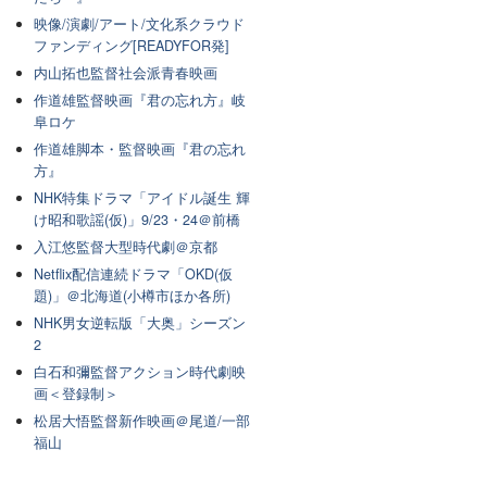
映像/演劇/アート/文化系クラウド
ファンディング[READYFOR発]
内山拓也監督社会派青春映画
作道雄監督映画『君の忘れ方』岐
阜ロケ
作道雄脚本・監督映画『君の忘れ
方』
NHK特集ドラマ「アイドル誕生 輝
け昭和歌謡(仮)」9/23・24＠前橋
入江悠監督大型時代劇＠京都
Netflix配信連続ドラマ「OKD(仮
題)」＠北海道(小樽市ほか各所)
NHK男女逆転版「大奥」シーズン
2
白石和彌監督アクション時代劇映
画＜登録制＞
松居大悟監督新作映画＠尾道/一部
福山