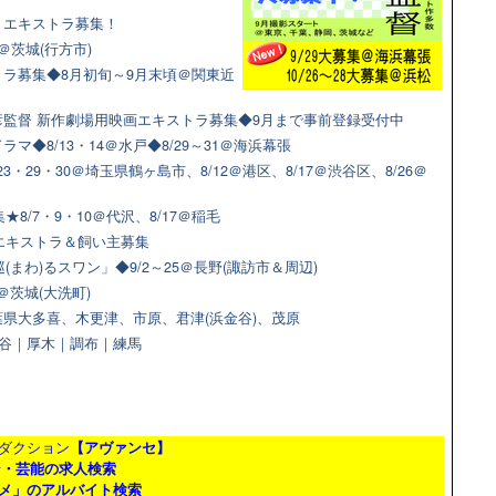
マ！エキストラ募集！
＠茨城(行方市)
ラ募集◆8月初旬～9月末頃＠関東近
監督 新作劇場用映画エキストラ募集◆9月まで事前登録受付中
◆8/13・14＠水戸◆8/29～31＠海浜幕張
3・29・30＠埼玉県鶴ヶ島市、8/12＠港区、8/17＠渋谷区、8/26＠
8/7・9・10＠代沢、8/17＠稲毛
猫エキストラ＆飼い主募集
(まわ)るスワン」◆9/2～25＠長野(諏訪市＆周辺)
＠茨城(大洗町)
県大多喜、木更津、市原、君津(浜金谷)、茂原
＠渋谷｜厚木｜調布｜練馬
ダクション
【アヴァンセ】
ン・芸能の求人検索
メ」のアルバイト検索