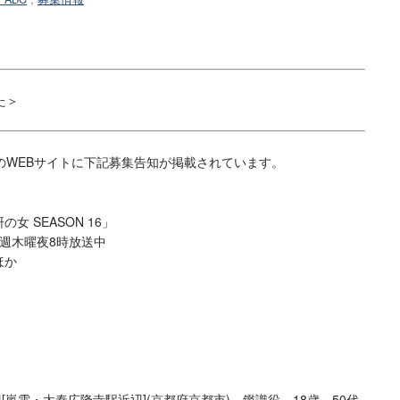
た＞
WEBサイトに下記募集告知が掲載されています。
 SEASON 16」
毎週木曜夜8時放送中
ほか
駅近辺[嵐電・太秦広隆寺駅近辺](京都府京都市)。鑑識役。18歳～50代