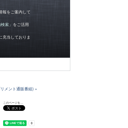
情報をご案内して
内検索」
をご活用
に充当しておりま
プリメント通販番組)
このページを…