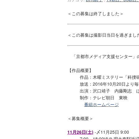
＜この募集は終了しました＞
＜この募集は撮影日当日を過ぎまし
「京都市メディア支援センター」の
【作品概要】
作品：木曜ミステリー「科捜研の女
放送：2016年10月20日より
出演：沢口靖子 内藤剛志 
制作：テレビ朝日 東映
番組ホームページ
＜募集概要＞
11月26日(土)
-〆11月25日 9:00
7;00～18:00頃＠JR太秦