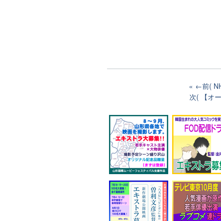
←前( 
次( 【オ