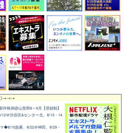
)
→→→
新作映画@山形県8～9月【登録制】
12＠渋谷区&センター北、8/13・14
◆8/10急募、8/22＠神田、8/29・