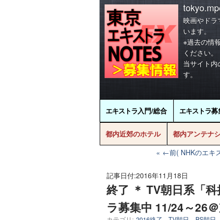
tokyo.mpo
映画やドラ
います。
※過去の情
ください。
当サイト内
す。
エキストラ
入門/総合
エキストラ
募
都内近郊のホテル
都内アンテナ
←前( NHKのエ
記事日付:
2016年11月18日
終了 ＊ TV朝日系
ラ募集中 11/24～2
カテゴリ:
2016終了
,
TV朝日、BS朝日、