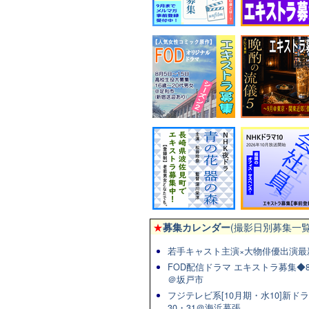
★
募集カレンダー
(撮影日別募集一覧
若手キャスト主演×大物俳優出演最
FOD配信ドラマ エキストラ募集◆8/
＠坂戸市
フジテレビ系[10月期・水10]新ドラマ
30・31＠海浜幕張