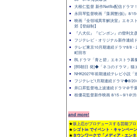
大根仁監督 新作Netflix配信ドラ
永田琴監督映画『藻屑蟹(仮)』8/15
映画『全領域異常解決室』エキスト
郊【登録制】
『八犬伝』『ピンポン』の曽利文彦
フジテレビ・オリジナル新作連続ドラマ
テレビ東京10月期連続ドラマ8/8・2
町田市
BLドラマ「青と碧」エキストラ募集★
[BS朝日 発]◆「ネコのドラマ」
NHK2027年前期連続テレビ小説「巡
フジテレビ1月期連続ドラマ◆8/20
井口昇監督地上波連続ドラマ＠千葉
枝優花監督新作映画 8/15～9/1
and more!
★
坂上忍がプロデュースする芸能プロ
★
シゴトin でイベント・キャンペー
★
タウンワーク
で「メディア・エンタ