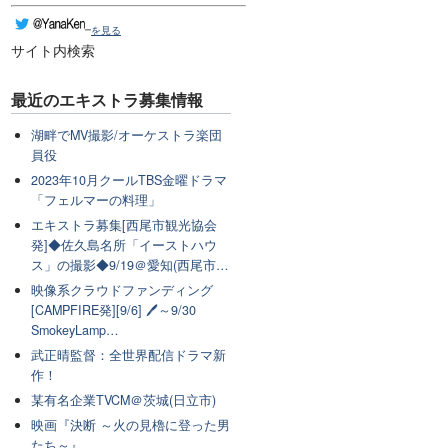
を見る
サイト内検索
最近のエキストラ募集情報
湖畔でMV撮影/オーケストラ楽団
員役
2023年10月クールTBS金曜ドラマ
「フェルマーの料理」
エキストラ募集[西尾市観光協会
発]◆佐久島名所「イーストハウ
ス」の撮影◆9/19＠愛知(西尾市…
映像系クラウドファンディング
[CAMPFIRE発][9/6] 🖊～9/30
SmokeyLamp…
武正晴監督：全世界配信ドラマ新
作！
某有名企業TVCM＠茨城(日立市)
映画『決断 ～火の見櫓に登った男
たち～』