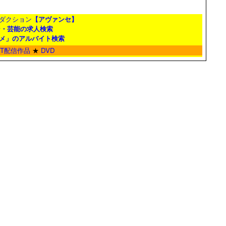
ダクション
【アヴァンセ】
ン・芸能の求人検索
メ」のアルバイト検索
ET配信作品
★
DVD