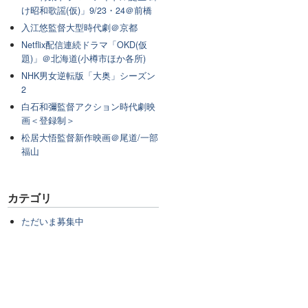
け昭和歌謡(仮)」9/23・24＠前橋
入江悠監督大型時代劇＠京都
Netflix配信連続ドラマ「OKD(仮
題)」＠北海道(小樽市ほか各所)
NHK男女逆転版「大奥」シーズン
2
白石和彌監督アクション時代劇映
画＜登録制＞
松居大悟監督新作映画＠尾道/一部
福山
カテゴリ
ただいま募集中