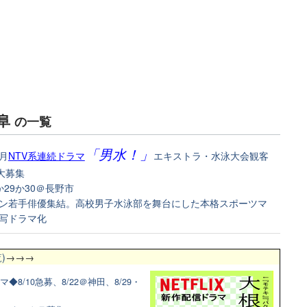
阜
の一覧
「男水！」
1月
NTV系連続ドラマ
エキストラ・水泳大会観客
名大募集
8か29か30＠長野市
ン若手俳優集結。高校男子水泳部を舞台にした本格スポーツマ
写ドラマ化
)
→→→
◆8/10急募、8/22＠神田、8/29・