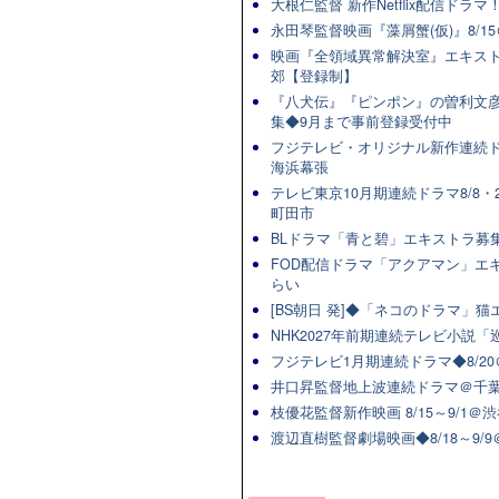
大根仁監督 新作Netflix配信ドラ
永田琴監督映画『藻屑蟹(仮)』8/15
映画『全領域異常解決室』エキスト
郊【登録制】
『八犬伝』『ピンポン』の曽利文彦
集◆9月まで事前登録受付中
フジテレビ・オリジナル新作連続ドラマ
海浜幕張
テレビ東京10月期連続ドラマ8/8・2
町田市
BLドラマ「青と碧」エキストラ募集★
FOD配信ドラマ「アクアマン」エキ
らい
[BS朝日 発]◆「ネコのドラマ」
NHK2027年前期連続テレビ小説「巡
フジテレビ1月期連続ドラマ◆8/20
井口昇監督地上波連続ドラマ＠千葉
枝優花監督新作映画 8/15～9/1
渡辺直樹監督劇場映画◆8/18～9/