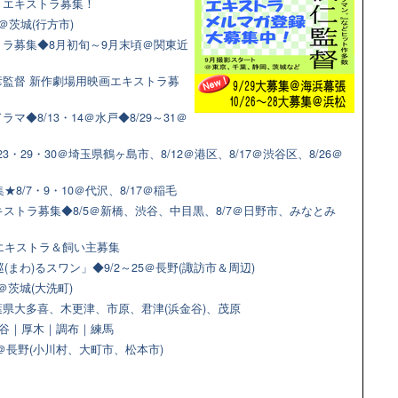
マ！エキストラ募集！
＠茨城(行方市)
ラ募集◆8月初旬～9月末頃＠関東近
監督 新作劇場用映画エキストラ募
◆8/13・14＠水戸◆8/29～31＠
3・29・30＠埼玉県鶴ヶ島市、8/12＠港区、8/17＠渋谷区、8/26＠
8/7・9・10＠代沢、8/17＠稲毛
ストラ募集◆8/5＠新橋、渋谷、中目黒、8/7＠日野市、みなとみ
猫エキストラ＆飼い主募集
(まわ)るスワン」◆9/2～25＠長野(諏訪市＆周辺)
＠茨城(大洗町)
県大多喜、木更津、市原、君津(浜金谷)、茂原
＠渋谷｜厚木｜調布｜練馬
9＠長野(小川村、大町市、松本市)