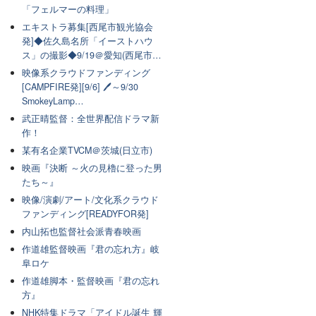
「フェルマーの料理」
エキストラ募集[西尾市観光協会
発]◆佐久島名所「イーストハウ
ス」の撮影◆9/19＠愛知(西尾市…
映像系クラウドファンディング
[CAMPFIRE発][9/6] 🖊～9/30
SmokeyLamp…
武正晴監督：全世界配信ドラマ新
作！
某有名企業TVCM＠茨城(日立市)
映画『決断 ～火の見櫓に登った男
たち～』
映像/演劇/アート/文化系クラウド
ファンディング[READYFOR発]
内山拓也監督社会派青春映画
作道雄監督映画『君の忘れ方』岐
阜ロケ
作道雄脚本・監督映画『君の忘れ
方』
NHK特集ドラマ「アイドル誕生 輝