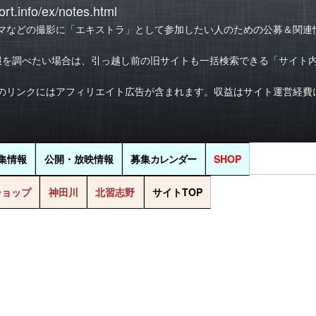
rt.info/ex/notes.html
マなどの撮影に「エキストラ」として参加したい人のための公募＆関連
報を調べたい場合は、引っ越し前の旧サイトも一括検索できる
「サイト
のリンクにはアフィリエイト広告が含まれます。収益はサイト運営経費
集情報
公開・放映情報
募集
カレンダー
SHOP
ショップ
神田川
北習志野
サイトTOP