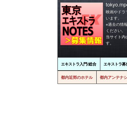
tokyo.mpo
映画やドラ
います。
※過去の情
ください。
当サイト内
す。
エキストラ
入門/総合
エキストラ
募
都内近郊のホテル
都内アンテナ