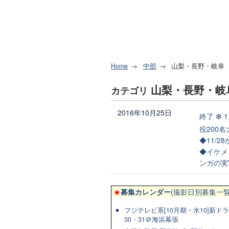
Home
中部
山梨・長野・岐阜
山梨・長野・岐
カテゴリ
2016年10月25日
終了 ❇︎ 
役200
◆11/2
◆イケメ
ンガの実
★
募集カレンダー
(撮影日別募集一覧
フジテレビ系[10月期・水10]新ドラマ
30・31＠海浜幕張