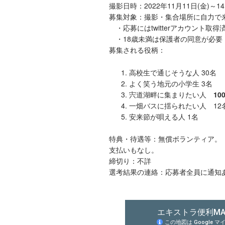
撮影日時：2022年11月11日(金)～
募集対象：撮影・集合場所に自力で
・応募にはtwitterアカウント取
・18歳未満は保護者の同意が必要
募集される役柄：
高校生で通じそうな人 30名
よく笑う地元の小学生 3名
宍道湖畔に集まりたい人
10
一畑バスに揺られたい人 12
安来節が唄える人 1名
特典・待遇等：無償ボランティア。
支払いもなし。
締切り：不詳
選考結果の連絡：応募者全員に通知