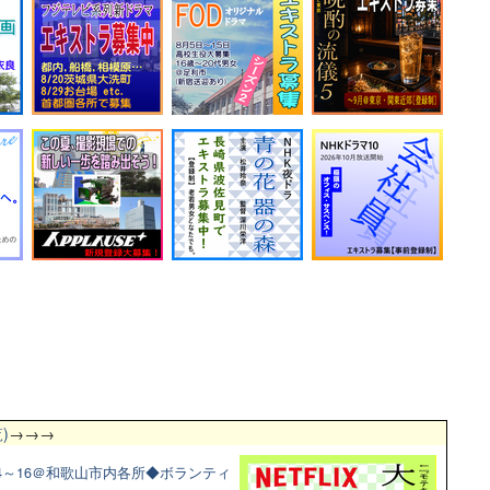
)
→→→
4～16＠和歌山市内各所◆ボランティ