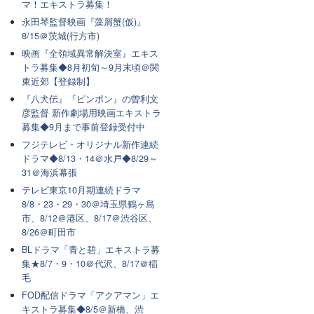
マ！エキストラ募集！
永田琴監督映画『藻屑蟹(仮)』
8/15＠茨城(行方市)
映画『全領域異常解決室』エキス
トラ募集◆8月初旬～9月末頃＠関
東近郊【登録制】
『八犬伝』『ピンポン』の曽利文
彦監督 新作劇場用映画エキストラ
募集◆9月まで事前登録受付中
フジテレビ・オリジナル新作連続
ドラマ◆8/13・14＠水戸◆8/29～
31＠海浜幕張
テレビ東京10月期連続ドラマ
8/8・23・29・30＠埼玉県鶴ヶ島
市、8/12＠港区、8/17＠渋谷区、
8/26＠町田市
BLドラマ「青と碧」エキストラ募
集★8/7・9・10＠代沢、8/17＠稲
毛
FOD配信ドラマ「アクアマン」エ
キストラ募集◆8/5＠新橋、渋