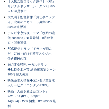
【人気女性コミック原作】FODオ
リジナルドラマ【シーズン2】8/5
～15＠足利市
大九明子監督新作「お仕事コメデ
ィ」映画のエキストラ募集8/2～
8/26＠京阪神
テレビ東京深夜ドラマ「晩酌の流
儀 season5」★登録制～9月＠東
京・関東近郊
FOD配信ドラマ「ドラマが飛ん
だ」7/16～8/14＠湾岸スタジオ、
佐倉市民の森,
10月期GP帯リーガルドラマ
◆8/23＠水戸市 結婚披露宴シーン
100名超大募集
映像系求人情報◆エンタメ業界求
人サービス「エンタメJOBS」
映画『人生を変えたコント』
7/21・31 (8/1)、8/2(8/3)・
14(8/24)・22＠桐生、8/19(22)＠足
利