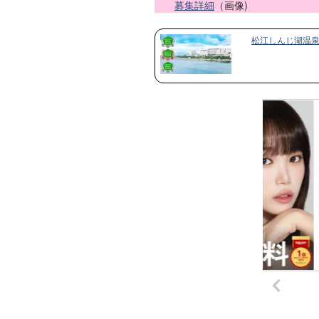
募集詳細
（画像)
松江しんじ湖温