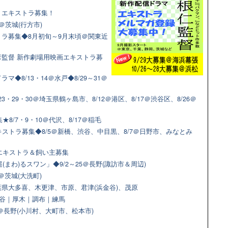
マ！エキストラ募集！
＠茨城(行方市)
ラ募集◆8月初旬～9月末頃＠関東近
監督 新作劇場用映画エキストラ募
◆8/13・14＠水戸◆8/29～31＠
3・29・30＠埼玉県鶴ヶ島市、8/12＠港区、8/17＠渋谷区、8/26＠
8/7・9・10＠代沢、8/17＠稲毛
ストラ募集◆8/5＠新橋、渋谷、中目黒、8/7＠日野市、みなとみ
猫エキストラ＆飼い主募集
(まわ)るスワン」◆9/2～25＠長野(諏訪市＆周辺)
＠茨城(大洗町)
県大多喜、木更津、市原、君津(浜金谷)、茂原
＠渋谷｜厚木｜調布｜練馬
9＠長野(小川村、大町市、松本市)