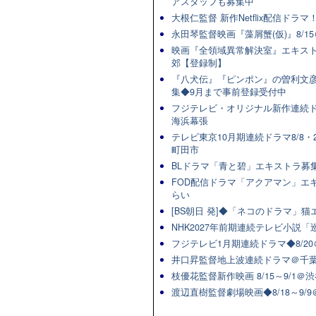
アスタッフも募集中
大根仁監督 新作Netflix配信ドラ
永田琴監督映画『藻屑蟹(仮)』8/15
映画『全領域異常解決室』エキスト
郊【登録制】
『八犬伝』『ピンポン』の曽利文彦
集◆9月まで事前登録受付中
フジテレビ・オリジナル新作連続ドラマ
海浜幕張
テレビ東京10月期連続ドラマ8/8・2
町田市
BLドラマ「青と碧」エキストラ募集★
FOD配信ドラマ「アクアマン」エキ
らい
[BS朝日 発]◆「ネコのドラマ」
NHK2027年前期連続テレビ小説「巡
フジテレビ1月期連続ドラマ◆8/20
井口昇監督地上波連続ドラマ＠千葉
枝優花監督新作映画 8/15～9/1
渡辺直樹監督劇場映画◆8/18～9/