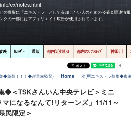
info/ex/notes.html
どの撮影に「エキストラ」として参加したい人のための公募＆関連情報
ンクの一部にはアフィリエイト広告が使用されています。
放映
ｶﾚﾝﾀﾞｰ
通販
都内近郊ﾎﾃﾙ
都内ｱﾝﾃﾅｼｮｯﾌﾟ
神田川
Home
募集◆急募！！！◆岸善幸監督)
次(🆙エキストラ募集◆東
募集◆＜TSKさんいん中央テレビ＞ミニ
マになるなんて!リターンズ」11/11～
根県民限定＞