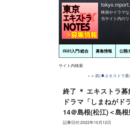
tokyo.mport.
映画やドラマな
当サイト内のリ
ｴｷｽﾄﾗ
入門/総合
募集情報
公開/
サイト内検索
←前(🔔エキストラ
終了 ＊ エキストラ
ドラマ「しまねがドラ
14＠島根(松江)＜島
記事日付:
2022年10月12日