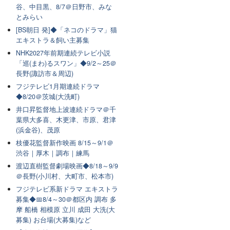
谷、中目黒、8/7＠日野市、みな
とみらい
[BS朝日 発]◆「ネコのドラマ」猫
エキストラ＆飼い主募集
NHK2027年前期連続テレビ小説
「巡(まわ)るスワン」◆9/2～25＠
長野(諏訪市＆周辺)
フジテレビ1月期連続ドラマ
◆8/20＠茨城(大洗町)
井口昇監督地上波連続ドラマ＠千
葉県大多喜、木更津、市原、君津
(浜金谷)、茂原
枝優花監督新作映画 8/15～9/1＠
渋谷｜厚木｜調布｜練馬
渡辺直樹監督劇場映画◆8/18～9/9
＠長野(小川村、大町市、松本市)
フジテレビ系新ドラマ エキストラ
募集◆📅8/4～30＠都区内 調布 多
摩 船橋 相模原 立川 成田 大洗(大
募集) お台場(大募集)など