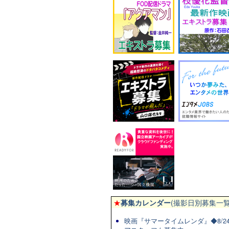
★
募集カレンダー
(撮影日別募集一覧
映画『サマータイムレンダ』◆8/2