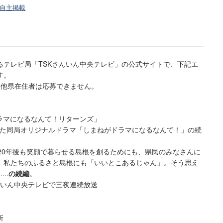
自主掲載
テレビ局「TSKさんいん中央テレビ」の公式サイトで、下記エ
す。
。他県在住者は応募できません。
ラマになるなんて！リターンズ」
得た同局オリジナルドラマ「しまねがドラマになるなんて！」の続
20年後も笑顔で暮らせる島根を創るためにも、県民のみなさんに
。私たちのふるさと島根にも「いいとこあるじゃん」。そう思え
..
の続編
。
Kさんいん中央テレビで三夜連続放送
所