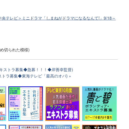
中央テレビ＞ミニドラマ「しまねがドラマになるなんて!」9/18～
でで締め切られた模様)
エキストラ募集◆急募！！！◆岸善幸監督)
キストラ募集◆東海テレビ「最高のオバ)