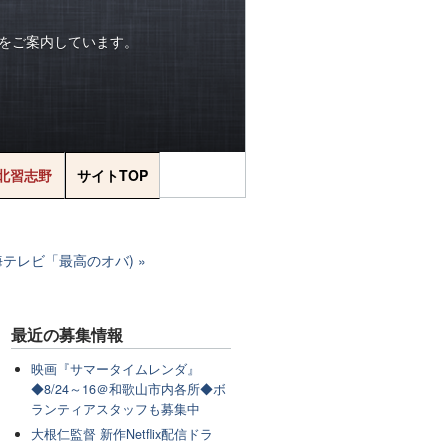
をご案内しています。
北習志野
サイトTOP
海テレビ「最高のオバ)
最近の
募集情報
映画『サマータイムレンダ』
◆8/24～16＠和歌山市内各所◆ボ
ランティアスタッフも募集中
大根仁監督 新作Netflix配信ドラ