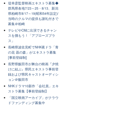
堤幸彦監督映画エキストラ募集◆
群馬県各地7/23～25・8/13、新潟
県柏崎市8/17～19(昭和54年設定)/
当時のクルマの提供も謝礼付きで
募集＠柏崎
テレビやCMに出演できるチャン
スを掴もう！「アプローズプラ
ス」
長崎県波佐見町でNHK夜ドラ「青
の花 器の森」がエキストラ募集
[事前登録制]
長野県飯田市が舞台の映画『夕焼
けに結ぶ』県民エキストラ事前登
録および県民キャストオーディシ
ョン＠飯田市
NHKドラマ10新作「会社員」エキ
ストラ募集【事前登録制】
「国立映画アーカイブ」がクラウ
ドファンディング募集中