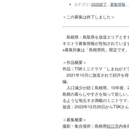
カテゴリ:
2022終了
,
募集情報
,
＜この募集は終了しました＞
島根県・鳥取県を放送エリアとする
キストラ募集情報が告知されていま
※募集対象は「島根県民」限定です
＜作品概要＞
作品：TSKミニドラマ「しまねがド
2021年10月に放送されて好評を
編。
人口減少が続く島根県。10年後、
島根の暮らしやすさを知って欲しい
るような地元ネタ満載のミニドラマ....
放送：2022年12月26日からTS
＜募集概要＞
撮影・集合場所：島根県
松江市
内各