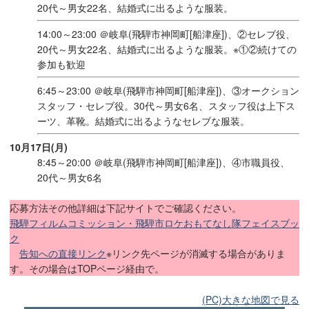
20代～男女22名、結婚式に出るような服装。
14:00～23:00 ＠岐阜(飛騨市神岡町[船津座])、②セレブ役、
20代～男女22名、結婚式に出るような服装。※①②続けての
参加も歓迎
6:45～23:00 ＠岐阜(飛騨市神岡町[船津座])、③オークション
スタッフ・セレブ役。30代～男女6名、スタッフ役は上下ス
ーツ、革靴。結婚式に出るようなセレブな服装。
10月17日(月)
8:45～20:00 ＠岐阜(飛騨市神岡町[船津座])、④市職員役、
20代～男女6名
応募方法その他詳細は下記サイトでご確認ください。
飛騨フィルムコミッション・飛騨市ロケおもてなし隊フェイスブッ
ク
告知への直接リンク
※リンク先ページが消滅する場合がありま
す。その場合はTOPページ経由で。
(PC)大きな地図で見る