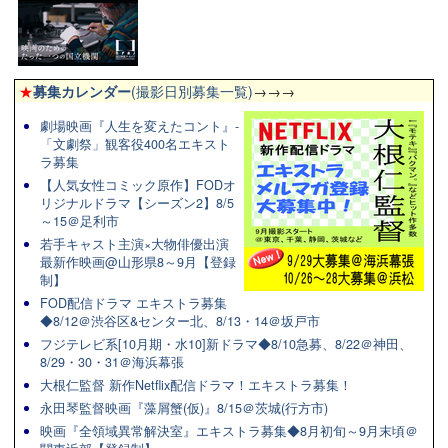
★
募集カレンダー
(撮影日別募集一覧)
→→→
劇場映画『人生を変えたコント』-
「文劇祭」観客役400名エキスト
ラ募集
【人気女性コミック原作】FODオ
リジナルドラマ【シーズン2】8/5
～15＠足利市
若手キャスト主演×大物俳優出演
最新作映画@山形県8～9月【登録
制】
FOD配信ドラマ エキストラ募集
◆8/12＠渋谷区&センター北、8/13・14＠坂戸市
フジテレビ系[10月期・水10]新ドラマ◆8/10急募、8/22＠神田、
8/29・30・31＠海浜幕張
大根仁監督 新作Netflix配信ドラマ！エキストラ募集！
永田琴監督映画『藻屑蟹(仮)』8/15＠茨城(行方市)
映画『全領域異常解決室』エキストラ募集◆8月初旬～9月末頃＠