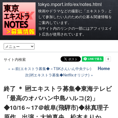
tokyo.mport.info/ex/notes.html
映画やドラマなどの撮影に「エキストラ」と
して参加したい人のための公募＆関連情報を
ご案内しています。
当サイト内のリンクの一部にはアフィリエイ
ト広告が使用されています。
サイト内検索
Home
←前(エキストラ募集◆＜TSKさんいん中央テレ)
次(🆙エキストラ募集◆Netflixオリジナ)
終了 ＊ 🆙エキストラ募集◆東海テレビ
「最高のオバハン中島ハルコ(2)」
◆10/16～17＠岐阜(飛騨市)◆林真理子
原作 出演：大地真央、松本まりか