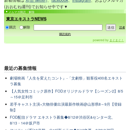
新着情報は
X(旧 twitter)
、
facebook
、
Instagram
、およびメルマガ
(おおむね週刊)でお知らせ中です▼
メルマガ購読・解除
東京エキストラNEWS
購読
解除
読者
購読規約
powered by
まぐまぐ！
最近の
募集情報
劇場映画『人生を変えたコント』-「文劇祭」観客役400名エキスト
ラ募集
【人気女性コミック原作】FODオリジナルドラマ【シーズン2】8/5
～15＠足利市
若手キャスト主演×大物俳優出演最新作映画@山形県8～9月【登録
制】
FOD配信ドラマ エキストラ募集◆8/12＠渋谷区&センター北、
8/13・14＠坂戸市