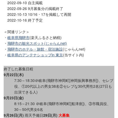
2022-09-10 自主掲載
2022-09-26 9月募集分の掲載終了
2022-10-13 10/16・17を掲載して再開
2022-10-16 終了予定
＜関連リンク＞
・
岐阜県飛騨市
(楽天ふるさと納税)
・
飛騨市の観光スポット(じゃらんnet)
・
飛騨市のホテル・旅館・宿泊施設
(じゃらんnet)
・
岐阜県のアンテナショップin 東京
(当サイト内)
終了した募集日程
9月22日(木)
7:30～18:30＠岐阜(飛騨市神岡町[神岡振興事務所])、セレブ
役、①20代以上の男女38名②セレブな30代男性2名(27日も
出演できる人)
9月23日(金)
8:15～21:30 ＠岐阜(飛騨市神岡町[船津座])、③市職員役、
30～50代男女6名
9月26日(月)
雨天予備日
29日(月)
大募集