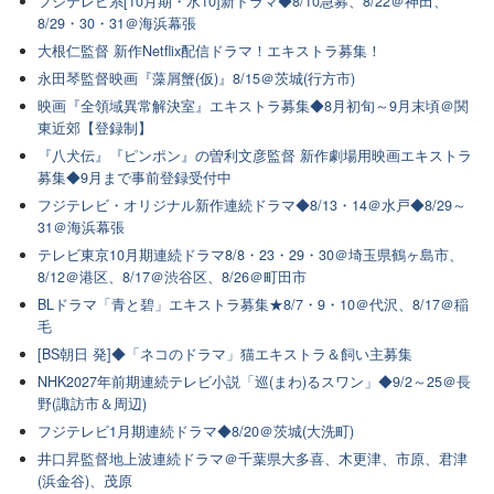
フジテレビ系[10月期・水10]新ドラマ◆8/10急募、8/22＠神田、
8/29・30・31＠海浜幕張
大根仁監督 新作Netflix配信ドラマ！エキストラ募集！
永田琴監督映画『藻屑蟹(仮)』8/15＠茨城(行方市)
映画『全領域異常解決室』エキストラ募集◆8月初旬～9月末頃＠関
東近郊【登録制】
『八犬伝』『ピンポン』の曽利文彦監督 新作劇場用映画エキストラ
募集◆9月まで事前登録受付中
フジテレビ・オリジナル新作連続ドラマ◆8/13・14＠水戸◆8/29～
31＠海浜幕張
テレビ東京10月期連続ドラマ8/8・23・29・30＠埼玉県鶴ヶ島市、
8/12＠港区、8/17＠渋谷区、8/26＠町田市
BLドラマ「青と碧」エキストラ募集★8/7・9・10＠代沢、8/17＠稲
毛
[BS朝日 発]◆「ネコのドラマ」猫エキストラ＆飼い主募集
NHK2027年前期連続テレビ小説「巡(まわ)るスワン」◆9/2～25＠長
野(諏訪市＆周辺)
フジテレビ1月期連続ドラマ◆8/20＠茨城(大洗町)
井口昇監督地上波連続ドラマ＠千葉県大多喜、木更津、市原、君津
(浜金谷)、茂原