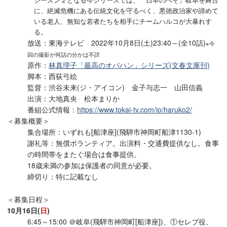
に、絶滅危機にある伝統文化を守るべく、悪徳政治家や諦めて
いる老人、無知な若者たちを相手にチームハルコが大暴れす
る。
放送：東海テレビ 2022年10月8日(土)23:40～(全10話)
※今
回の撮影が何話の分かは不詳
原作：
林真理子「最高のオバハン」シリーズ(文春文庫刊)
脚本：西荻弓絵
監督：渋谷未来(ジ・アイコン) 金子与志一 山田信義
出演：大地真央 松本まりか
番組公式情報：
https://www.tokai-tv.com/io/haruko2/
＜募集概要＞
集合場所：いずれも[船津座](飛騨市神岡町船津1130-1)
謝礼等：無償ボランティア。出演料・交通費提供なし。食事
の時間帯をまたぐ場合は食事提供。
18歳未満の参加は保護者の同意が必要。
締切り：特に記載なし
＜募集日程＞
10月16日(
日
)
6:45～15:00 ＠岐阜(飛騨市神岡町[船津座])、①セレブ役、