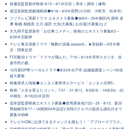
枝優花監督新作映画 8/15～9/1＠渋谷｜厚木｜調布｜練馬
渡辺直樹監督劇場映画◆8/18～9/9＠長野(小川村、大町市、松本市)
フジテレビ系新ドラマ エキストラ募集◆📅8/4～30＠都区内 調布 多
摩 船橋 相模原 立川 成田 大洗(大募集) お台場(大募集)など
大九明子監督新作「お仕事コメディ」映画のエキストラ募集8/2～
8/26＠京阪神
テレビ東京深夜ドラマ「晩酌の流儀 season5」★登録制～9月＠東
京・関東近郊
FOD配信ドラマ「ドラマが飛んだ」7/16～8/14＠湾岸スタジオ、佐
倉市民の森,
10月期GP帯リーガルドラマ◆8/23＠水戸市 結婚披露宴シーン100名
超大募集
映像系求人情報◆エンタメ業界求人サービス「エンタメJOBS」
映画『人生を変えたコント』7/21・31 (8/1)、8/2(8/3)・14(8/24)・22
＠桐生、8/19(22)＠足利
堤幸彦監督映画エキストラ募集◆群馬県各地7/23～25・8/13、新潟
県柏崎市8/17～19(昭和54年設定)/当時のクルマの提供も謝礼付きで
募集＠柏崎
テレビやCMに出演できるチャンスを掴もう！「アプローズプラス」