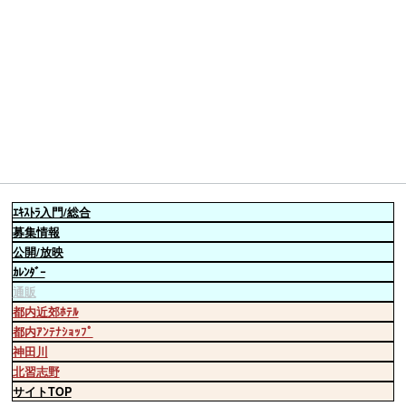
ｴｷｽﾄﾗ
入門/総合
募集情報
公開/放映
ｶﾚﾝﾀﾞｰ
通販
都内近郊ﾎﾃﾙ
都内ｱﾝﾃﾅｼｮｯﾌﾟ
神田川
北習志野
サイトTOP