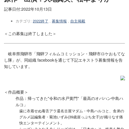
記事日付:
2022年10月13日
カテゴリ:
2022終了
,
募集情報
,
自主掲載
＜この募集は終了しました＞
岐阜県飛騨市「飛騨フィルムコミッション・飛騨市ロケおもてな
し隊」が、同組織 facebookを通じて下記エキストラ募集情報を告
知しています。
＜作品概要＞
作品：帰ってきた"令和の水戸黄門"「最高のオバハン中島ハ
ルコ」
歯に衣着せぬ毒舌アラ還名古屋マダム・中島ハルコと、舎弟の
グルメ誌編集者・菊池いずみ(39歳崖っぷち女子)が織りなす痛
快エンターテインメント。
シーズン２となる今シリーズでは、「日本のへそ」岐阜を舞台