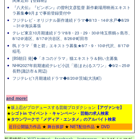
関東近郊【登録制】
『八犬伝』『ピンポン』の曽利文彦監督 新作劇場用映画エキスト
ラ募集◆9月まで事前登録受付中
フジテレビ・オリジナル新作連続ドラマ◆8/13・14＠水戸◆8/29
～31＠海浜幕張
テレビ東京10月期連続ドラマ8/8・23・29・30＠埼玉県鶴ヶ島市、
8/12＠港区、8/17＠渋谷区、8/26＠町田市
BLドラマ「青と碧」エキストラ募集★8/7・9・10＠代沢、8/17＠
稲毛
[BS朝日 発]◆「ネコのドラマ」猫エキストラ＆飼い主募集
NHK2027年前期連続テレビ小説「巡(まわ)るスワン」◆9/2～25＠
長野(諏訪市＆周辺)
フジテレビ1月期連続ドラマ◆8/20＠茨城(大洗町)
and more!
★
坂上忍がプロデュースする芸能プロダクション
【アヴァンセ】
★
シゴトin でイベント・キャンペーン・芸能の求人検索
★
タウンワーク
で「メディア・エンタメ」のアルバイト検索
近日公開協力作品
★
舞台挨拶
★
NET配信作品
★
DVD