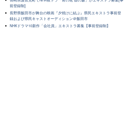
長崎県波佐見町でNHK夜ドラ「青の花 器の森」がエキストラ募集[事
前登録制]
長野県飯田市が舞台の映画『夕焼けに結ぶ』県民エキストラ事前登
録および県民キャストオーディション＠飯田市
NHKドラマ10新作「会社員」エキストラ募集【事前登録制】