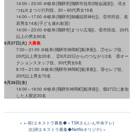
14:00～23:00 ＠岐阜(飛騨市[飛騨市役所2階会議室])、④き
つね火まつり行列役、20～60代男女16名
14:00～17:00 ＠岐阜(飛騨市[御藏稲荷神社])、⑤市民役、老
若男女14名(子ども連れ歓迎)
14:00～23:00 ＠岐阜(飛騨市[まつり広場])、⑥市民役、20代
以上の男女80名
9月27日(火)
大募集
7:00～21:00 ＠岐阜(飛騨市神岡町[船津座])、⑦セレブ役、
20代以上男女20名 、②9月22日からのつながり2名 ⑧オー
クションスタッフ役、30代男女6名
8:15～21:00 ＠岐阜(飛騨市神岡町[船津座])、⑨セレブ役、
20代以上男女70名
9月28日(水)
14:00～19:00 ＠岐阜(飛騨市神岡町[船津座])、⑩27日に参加
した人限定20名
←前(エキストラ募集◆＜TSKさんいん中央テレ)
次(🆙エキストラ募集◆Netflixオリジナ)