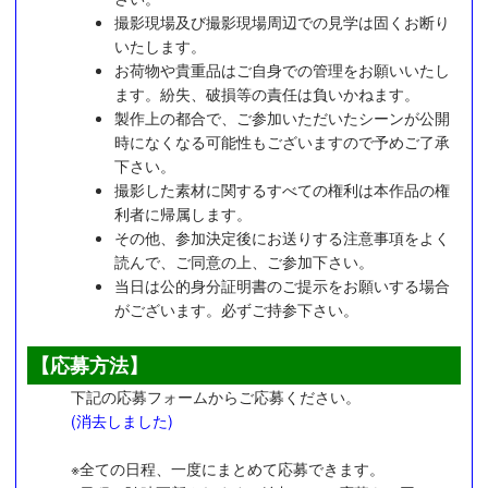
撮影現場及び撮影現場周辺での見学は固くお断り
いたします。
お荷物や貴重品はご自身での管理をお願いいたし
ます。紛失、破損等の責任は負いかねます。
製作上の都合で、ご参加いただいたシーンが公開
時になくなる可能性もございますので予めご了承
下さい。
撮影した素材に関するすべての権利は本作品の権
利者に帰属します。
その他、参加決定後にお送りする注意事項をよく
読んで、ご同意の上、ご参加下さい。
当日は公的身分証明書のご提示をお願いする場合
がございます。必ずご持参下さい。
【応募方法】
下記の応募フォームからご応募ください。
(消去しました)
※全ての日程、一度にまとめて応募できます。