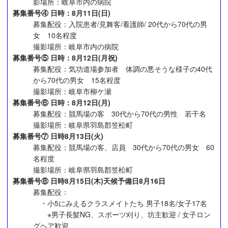
影場所：岐阜市内の病院
募集番号④ 日時：8月11日(日)
募集配役：入院患者/見舞客/看護師/ 20代から70代の男
女 10名程度
撮影場所：岐阜市内の病院
募集番号⑤ 日時：8月12日(月祝)
募集配役：気功道場参加者 体調の悪そうな様子の40代
から70代の男女 15名程度
撮影場所：岐阜市柳ケ瀬
募集番号⑥ 日時：8月12日(月)
募集配役：競馬場の客 30代から70代の男性 若干名
撮影場所：岐阜県羽島郡笠松町
募集番号⑦ 日時8月13日(火)
募集配役：競馬場の客、店員 30代から70代の男女 60
名程度
撮影場所：岐阜県羽島郡笠松町
募集番号⑧ 日時8月15日(木)天候予備日8月16日
募集配役：
・小5にみえるクラスメイトたち 男子18名/女子17名
※男子長髪NG、スポーツ刈り、坊主歓迎 / 女子ロン
グヘア歓迎