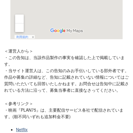
＜運営人から＞
・この告知は、当該作品製作の事実を確認した上で掲載していま
す。
・当サイト運営人は、この告知のみお手伝いしている部外者です。
作品や募集の詳細など、告知に記載されていない情報についてはご
質問いただいても回答いたしかねます。お問合せは告知中に記載さ
れている方法に沿って、募集当事者に直接なさってください。
＜参考リンク＞
・映画『PLAN75』は、主要配信サービス各社で配信されていま
す。(順不同/いずれも追加料金不要)
Netflix