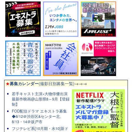
★
募集カレンダー
(撮影日別募集一覧)
→→→
若手キャスト主演×大物俳優出演
最新作映画@山形県8～9月【登録
制】
FOD配信ドラマ エキストラ募集
◆8/12＠渋谷区&センター北、
8/13・14＠坂戸市
フジテレビ系[10月期・水10]新ド