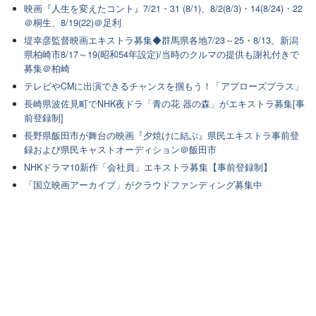
映画『人生を変えたコント』7/21・31 (8/1)、8/2(8/3)・14(8/24)・22
＠桐生、8/19(22)＠足利
堤幸彦監督映画エキストラ募集◆群馬県各地7/23～25・8/13、新潟
県柏崎市8/17～19(昭和54年設定)/当時のクルマの提供も謝礼付きで
募集＠柏崎
テレビやCMに出演できるチャンスを掴もう！「アプローズプラス」
長崎県波佐見町でNHK夜ドラ「青の花 器の森」がエキストラ募集[事
前登録制]
長野県飯田市が舞台の映画『夕焼けに結ぶ』県民エキストラ事前登
録および県民キャストオーディション＠飯田市
NHKドラマ10新作「会社員」エキストラ募集【事前登録制】
「国立映画アーカイブ」がクラウドファンディング募集中