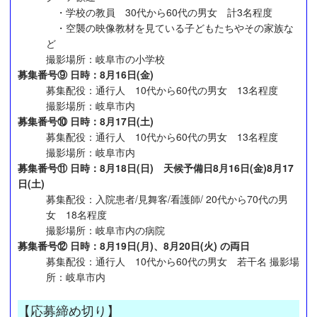
・学校の教員 30代から60代の男女 計3名程度
・空襲の映像教材を見ている子どもたちやその家族な
ど
撮影場所：岐阜市の小学校
募集番号⑨ 日時：8月16日(金)
募集配役：通行人 10代から60代の男女 13名程度
撮影場所：岐阜市内
募集番号⑩ 日時：8月17日(土)
募集配役：通行人 10代から60代の男女 13名程度
撮影場所：岐阜市内
募集番号⑪ 日時：8月18日(日) 天候予備日8月16日(金)8月17
日(土)
募集配役：入院患者/見舞客/看護師/ 20代から70代の男
女 18名程度
撮影場所：岐阜市内の病院
募集番号⑫ 日時：8月19日(月)、8月20日(火) の両日
募集配役：通行人 10代から60代の男女 若干名 撮影場
所：岐阜市内
【応募締め切り】