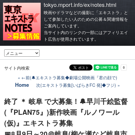
tokyo.mport.info/ex/notes.html
映画やドラマなどの撮影に「エキストラ」と
して参加したい人のための公募＆関連情報を
ご案内しています。
当サイト内のリンクの一部にはアフィリエイ
ト広告が使用されています。
サイト内検索
←前(🔔エキストラ募集◆劇場公開映画『君の顔で)
Home
次(エキストラ募集[いばらきFC 発]◆フジ)
終了 ＊ 岐阜 で大募集！🔔早川千絵監督
(『PLAN75』)新作映画『ルノワール
(仮)』エキストラ募集
📅8月9日～20＠岐阜(柳ケ瀬など岐阜市