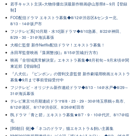
若手キャスト主演×大物俳優出演最新作映画@山形県8～9月【登録
制】
FOD配信ドラマ エキストラ募集◆8/12＠渋谷区&センター北、
8/13・14＠坂戸市
フジテレビ系[10月期・水10]新ドラマ◆8/10急募、8/22＠神田、
8/29・30・31＠海浜幕張
大根仁監督 新作Netflix配信ドラマ！エキストラ募集！
永田琴監督映画『藻屑蟹(仮)』8/15＠茨城(行方市)
映画『全領域異常解決室』エキストラ募集◆8月初旬～9月末頃＠関
東近郊【登録制】
『八犬伝』『ピンポン』の曽利文彦監督 新作劇場用映画エキストラ
募集◆9月まで事前登録受付中
フジテレビ・オリジナル新作連続ドラマ◆8/13・14＠水戸◆8/29～
31＠海浜幕張
テレビ東京10月期連続ドラマ8/8・23・29・30＠埼玉県鶴ヶ島市、
8/12＠港区、8/17＠渋谷区、8/26＠町田市
BLドラマ「青と碧」エキストラ募集★8/7・9・10＠代沢、8/17＠稲
毛
[BS朝日 発]◆「ネコのドラマ」猫エキストラ＆飼い主募集
NHK2027年前期連続テレビ小説「巡(まわ)るスワン」◆9/2～25＠長