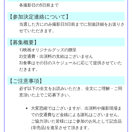
各撮影日の5日前まで
【参加決定連絡について】
当選した方にのみ撮影日3日前までに別途詳細をお送りさ
せていただきます。
【募集概要】
1)映画オリジナルグッズの贈呈
2)交通費・出演料の支給はございません
3)食事はその日のスケジュールに応じて提供させていた
だきます。
【ご注意事項】
必ず以下の全文をお読みいただき、全文にご理解・ご同
意頂いた上でご応募下さい。
大変恐縮ではございますが、出演料や撮影現場ま
での交通費など金銭による謝礼はございません。
ご協力頂いた皆様にはご参加のお礼として記念品
(非売品)を進呈させて頂きます。