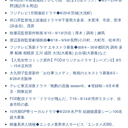
野(諏訪市＆周辺)
フジテレビ1月期連続ドラマ◆8/20＠茨城(大洗町)
井口昇監督地上波連続ドラマ＠千葉県大多喜、木更津、市原、君津
(浜金谷)、茂原
枝優花監督新作映画 8/15～9/1＠渋谷｜厚木｜調布｜練馬
渡辺直樹監督劇場映画◆8/18～9/9＠長野(小川村、大町市、松本市)
フジテレビ系新ドラマ エキストラ募集◆📅8/4～30＠都区内 調布 多
摩 船橋 相模原 立川 成田 大洗(大募集) お台場(大募集)など
【人気女性コミック原作】FODオリジナルドラマ【シーズン2】8/5
～15＠足利市
大九明子監督新作「お仕事コメディ」映画のエキストラ募集8/2～
8/26＠京阪神
テレビ東京深夜ドラマ「晩酌の流儀 season5」★登録制～9月＠東
京・関東近郊
FOD配信ドラマ「ドラマが飛んだ」7/16～8/14＠湾岸スタジオ、佐
倉市民の森,
10月期GP帯リーガルドラマ◆8/23＠水戸市 結婚披露宴シーン100名
超大募集
映像系求人情報◆エンタメ業界求人サービス「エンタメJOBS」