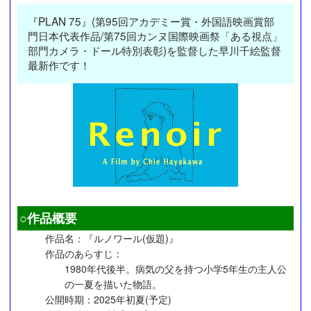
『PLAN 75』(第95回アカデミー賞・外国語映画賞部
門日本代表作品/第75回カンヌ国際映画祭「ある視点」
部門カメラ・ドール特別表彰)を監督した早川千絵監督
最新作です！
○作品概要
作品名：『ルノワール(仮題)』
作品のあらすじ：
1980年代後半。病気の父を持つ小学5年生の主人公
の一夏を描いた物語。
公開時期：2025年初夏(予定)