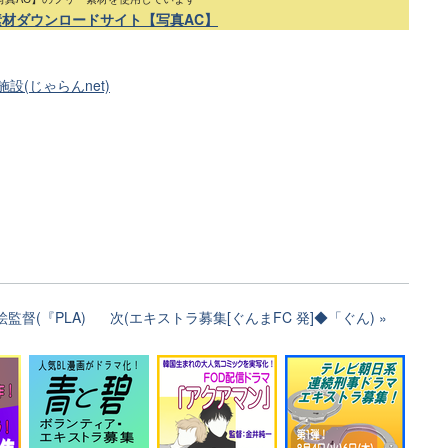
素材ダウンロードサイト【写真AC】
(じゃらんnet)
監督(『PLA)
次(エキストラ募集[ぐんまFC 発]◆「ぐん)