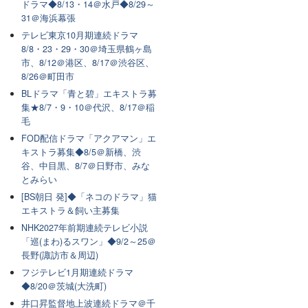
ドラマ◆8/13・14＠水戸◆8/29～
31＠海浜幕張
テレビ東京10月期連続ドラマ
8/8・23・29・30＠埼玉県鶴ヶ島
市、8/12＠港区、8/17＠渋谷区、
8/26＠町田市
BLドラマ「青と碧」エキストラ募
集★8/7・9・10＠代沢、8/17＠稲
毛
FOD配信ドラマ「アクアマン」エ
キストラ募集◆8/5＠新橋、渋
谷、中目黒、8/7＠日野市、みな
とみらい
[BS朝日 発]◆「ネコのドラマ」猫
エキストラ＆飼い主募集
NHK2027年前期連続テレビ小説
「巡(まわ)るスワン」◆9/2～25＠
長野(諏訪市＆周辺)
フジテレビ1月期連続ドラマ
◆8/20＠茨城(大洗町)
井口昇監督地上波連続ドラマ＠千