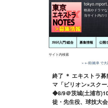
tokyo.mport.
映画やドラマな
当サイト内のリ
ｴｷｽﾄﾗ
入門/総合
募集情報
公開/
サイト内検索
←前(岐阜 で大
終了 ＊ エキストラ募
マ「ビリオン×スクー
◆8/9＠茨城(土浦市)
徒・先生役、球技大会