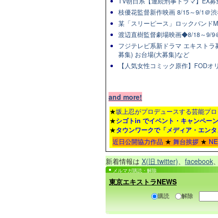
TV朝日系【連続刑事ドラマ】EX募集
枝優花監督新作映画 8/15～9/1
某「スリーピース」ロックバンドM
渡辺直樹監督劇場映画◆8/18～9/
フジテレビ系新ドラマ エキストラ募集◆
募集) お台場(大募集)など
【人気女性コミック原作】FODオリ
and more!
★
坂上忍がプロデュースする芸能プロ
★
シゴトin でイベント・キャンペー
★
タウンワーク
で「メディア・エンタ
近日公開協力作品
★
舞台挨拶
★
N
新着情報は
X(旧 twitter)
、
facebook
メルマガ購読・解除
東京エキストラNEWS
購読
解除