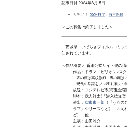
記事日付:
2024年8月 5日
カテゴリ:
2024終了
,
自主掲載
＜この募集は終了しました＞
茨城県「いばらきフィルムコミッシ
知されています。
＜作品概要＞ 番組公式サイト発の
作品：ドラマ「ビリオン×スクー
表の顔は高校教師、裏の顔はスー
現代の常識をブッ壊す痛快・
放送：フジテレビ系(毎週金曜
脚本：我人祥太(「潜入捜査官
演出：
瑠東東一郎
（『うちの
ラブ』シリーズなど） 西岡
ど） 他
主演：山田涼介