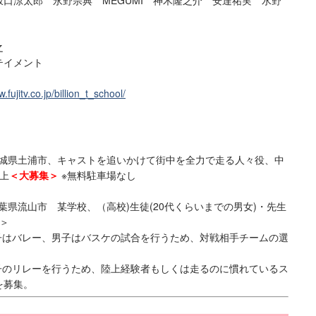
口涼太郎 永野宗典 MEGUMI 神木隆之介 安達祐実 水野
之
テイメント
.fujitv.co.jp/billion_t_school/
予定＠茨城県土浦市、キャストを追いかけて街中を全力で走る人々役、中
以上
＜大募集＞
※無料駐車場なし
ン
定＠千葉県流山市 某学校、（高校)生徒(20代くらいまでの男女)・先生
め＞
子はバレー、男子はバスケの試合を行うため、対戦相手チームの選
子のリレーを行うため、陸上経験者もしくは走るのに慣れているス
を募集。