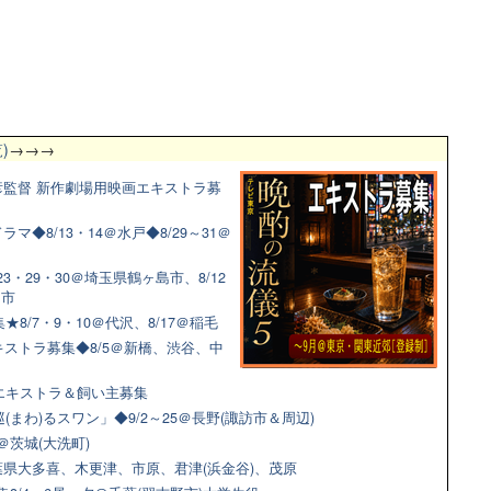
)
→→→
監督 新作劇場用映画エキストラ募
◆8/13・14＠水戸◆8/29～31＠
3・29・30＠埼玉県鶴ヶ島市、8/12
田市
8/7・9・10＠代沢、8/17＠稲毛
ストラ募集◆8/5＠新橋、渋谷、中
猫エキストラ＆飼い主募集
(まわ)るスワン」◆9/2～25＠長野(諏訪市＆周辺)
＠茨城(大洗町)
県大多喜、木更津、市原、君津(浜金谷)、茂原