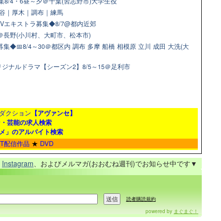
8/4・6昼～夕＠千葉(習志野市)大学生役
＠渋谷｜厚木｜調布｜練馬
Vエキストラ募集◆8/7@都内近郊
9＠長野(小川村、大町市、松本市)
📅8/4～30＠都区内 調布 多摩 船橋 相模原 立川 成田 大洗(大
ジナルドラマ【シーズン2】8/5～15＠足利市
ダクション
【アヴァンセ】
ン・芸能の求人検索
メ」のアルバイト検索
ET配信作品
★
DVD
、
Instagram
、およびメルマガ(おおむね週刊)でお知らせ中です▼
読者購読規約
powered by
まぐまぐ！