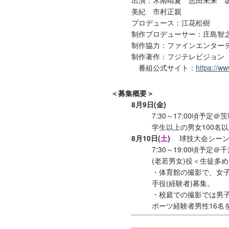
出演：木南晴夏 志田未来 坂
美紀 市村正親
プロデュース：江花松樹
制作プロデューサー：庄島智
制作協力：ファインエンター
制作著作：フジテレビジョン
番組公式サイト：
https://www
＜募集概要＞
8月9日(金)
7:30～17:00頃
学生以上の男女100名
8月10日(
土
)
球技大会シー
7:30～19:00頃予
(老若男女)役＜生徒多
・体育館の撮影で、女
手役(経験者)募集。
・校庭での撮影では男
ポーツ経験者男性16名