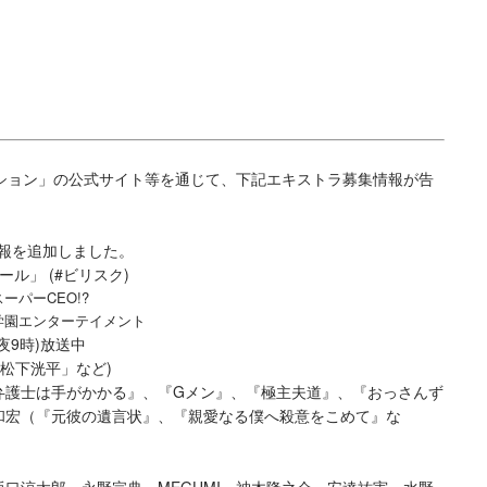
ョン」の公式サイト等を通じて、下記エキストラ募集情報が告
情報を追加しました。
ル」 (#ビリスク)
パーCEO!?
学園エンターテイメント
夜9時)放送中
 松下洸平」など)
弁護士は手がかかる』、『Gメン』、『極主夫道』、『おっさんず
和宏（『元彼の遺言状』、『親愛なる僕へ殺意をこめて』な