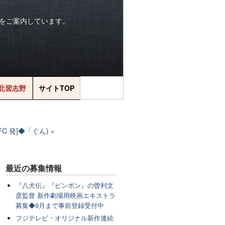
をご案内しています。
北習志野
サイトTOP
C 発]◆「ぐん)
最近の
募集情報
『八犬伝』『ピンポン』の曽利文
彦監督 新作劇場用映画エキストラ
募集◆9月まで事前登録受付中
フジテレビ・オリジナル新作連続