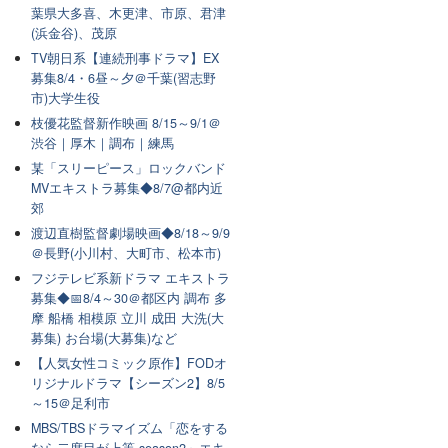
葉県大多喜、木更津、市原、君津
(浜金谷)、茂原
TV朝日系【連続刑事ドラマ】EX
募集8/4・6昼～夕＠千葉(習志野
市)大学生役
枝優花監督新作映画 8/15～9/1＠
渋谷｜厚木｜調布｜練馬
某「スリーピース」ロックバンド
MVエキストラ募集◆8/7@都内近
郊
渡辺直樹監督劇場映画◆8/18～9/9
＠長野(小川村、大町市、松本市)
フジテレビ系新ドラマ エキストラ
募集◆📅8/4～30＠都区内 調布 多
摩 船橋 相模原 立川 成田 大洗(大
募集) お台場(大募集)など
【人気女性コミック原作】FODオ
リジナルドラマ【シーズン2】8/5
～15＠足利市
MBS/TBSドラマイズム「恋をする