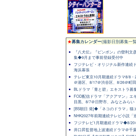
★
募集カレンダー
(撮影日別募集一覧
『八犬伝』『ピンポン』の曽利文彦
集◆9月まで事前登録受付中
フジテレビ・オリジナル新作連続ドラマ
海浜幕張
テレビ東京10月期連続ドラマ8/8・2
＠港区、8/17＠渋谷区、8/26＠町
BLドラマ「青と碧」エキストラ募集★
FOD配信ドラマ「アクアマン」エキ
目黒、8/7＠日野市、みなとみらい
[BS朝日 発]◆「ネコのドラマ」
NHK2027年前期連続テレビ小説「巡
フジテレビ1月期連続ドラマ◆8/20
井口昇監督地上波連続ドラマ＠千葉