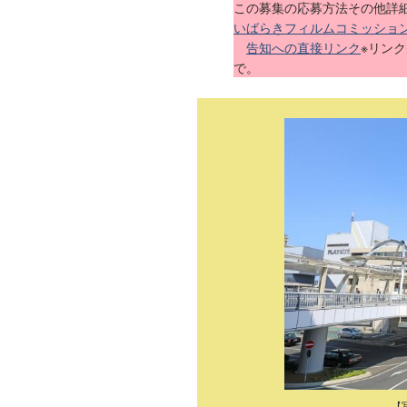
この募集の応募方法その他詳
いばらきフィルムコミッション 
告知への直接リンク
※リン
で。
【