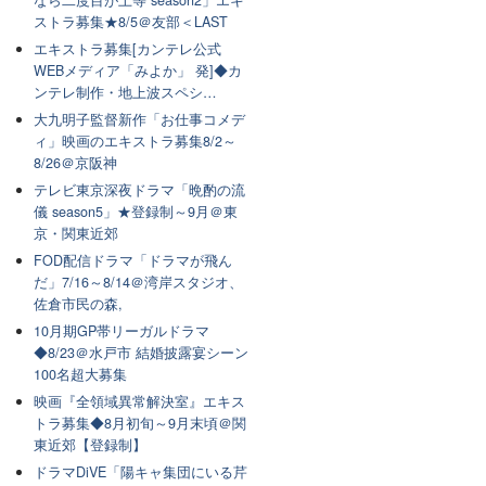
なら二度目が上等 season2」エキ
ストラ募集★8/5＠友部＜LAST
エキストラ募集[カンテレ公式
WEBメディア「みよか」 発]◆カ
ンテレ制作・地上波スペシ…
大九明子監督新作「お仕事コメデ
ィ」映画のエキストラ募集8/2～
8/26＠京阪神
テレビ東京深夜ドラマ「晩酌の流
儀 season5」★登録制～9月＠東
京・関東近郊
FOD配信ドラマ「ドラマが飛ん
だ」7/16～8/14＠湾岸スタジオ、
佐倉市民の森,
10月期GP帯リーガルドラマ
◆8/23＠水戸市 結婚披露宴シーン
100名超大募集
映画『全領域異常解決室』エキス
トラ募集◆8月初旬～9月末頃＠関
東近郊【登録制】
ドラマDiVE「陽キャ集団にいる芹