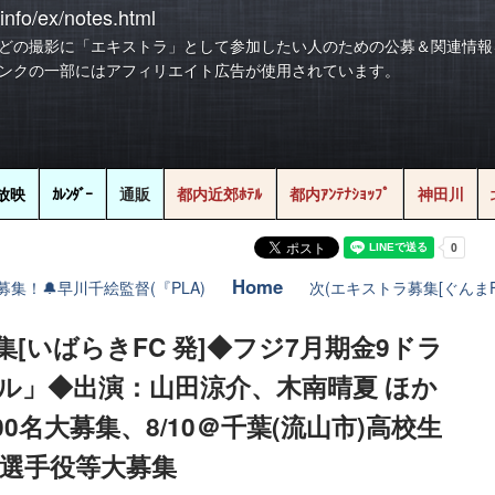
info/ex/notes.html
どの撮影に「エキストラ」として参加したい人のための公募＆関連情報
ンクの一部にはアフィリエイト広告が使用されています。
放映
ｶﾚﾝﾀﾞｰ
通販
都内近郊ﾎﾃﾙ
都内ｱﾝﾃﾅｼｮｯﾌﾟ
神田川
Home
募集！🔔早川千絵監督(『PLA)
次(エキストラ募集[ぐんまF
集[いばらきFC 発]◆フジ7月期金9ドラ
ル」◆出演：山田涼介、木南晴夏 ほか
100名大募集、8/10＠千葉(流山市)高校生
選手役等大募集