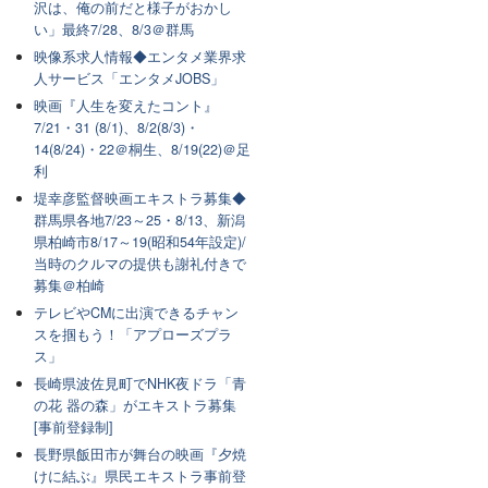
沢は、俺の前だと様子がおかし
い」最終7/28、8/3＠群馬
映像系求人情報◆エンタメ業界求
人サービス「エンタメJOBS」
映画『人生を変えたコント』
7/21・31 (8/1)、8/2(8/3)・
14(8/24)・22＠桐生、8/19(22)＠足
利
堤幸彦監督映画エキストラ募集◆
群馬県各地7/23～25・8/13、新潟
県柏崎市8/17～19(昭和54年設定)/
当時のクルマの提供も謝礼付きで
募集＠柏崎
テレビやCMに出演できるチャン
スを掴もう！「アプローズプラ
ス」
長崎県波佐見町でNHK夜ドラ「青
の花 器の森」がエキストラ募集
[事前登録制]
長野県飯田市が舞台の映画『夕焼
けに結ぶ』県民エキストラ事前登