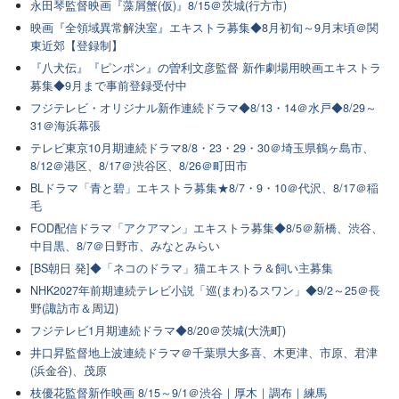
永田琴監督映画『藻屑蟹(仮)』8/15＠茨城(行方市)
映画『全領域異常解決室』エキストラ募集◆8月初旬～9月末頃＠関
東近郊【登録制】
『八犬伝』『ピンポン』の曽利文彦監督 新作劇場用映画エキストラ
募集◆9月まで事前登録受付中
フジテレビ・オリジナル新作連続ドラマ◆8/13・14＠水戸◆8/29～
31＠海浜幕張
テレビ東京10月期連続ドラマ8/8・23・29・30＠埼玉県鶴ヶ島市、
8/12＠港区、8/17＠渋谷区、8/26＠町田市
BLドラマ「青と碧」エキストラ募集★8/7・9・10＠代沢、8/17＠稲
毛
FOD配信ドラマ「アクアマン」エキストラ募集◆8/5＠新橋、渋谷、
中目黒、8/7＠日野市、みなとみらい
[BS朝日 発]◆「ネコのドラマ」猫エキストラ＆飼い主募集
NHK2027年前期連続テレビ小説「巡(まわ)るスワン」◆9/2～25＠長
野(諏訪市＆周辺)
フジテレビ1月期連続ドラマ◆8/20＠茨城(大洗町)
井口昇監督地上波連続ドラマ＠千葉県大多喜、木更津、市原、君津
(浜金谷)、茂原
枝優花監督新作映画 8/15～9/1＠渋谷｜厚木｜調布｜練馬