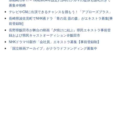
県柏崎市8/17～19(昭和54年設定)/当時のクルマの提供も謝礼付きで
募集＠柏崎
テレビやCMに出演できるチャンスを掴もう！「アプローズプラス」
長崎県波佐見町でNHK夜ドラ「青の花 器の森」がエキストラ募集[事
前登録制]
長野県飯田市が舞台の映画『夕焼けに結ぶ』県民エキストラ事前登
録および県民キャストオーディション＠飯田市
NHKドラマ10新作「会社員」エキストラ募集【事前登録制】
「国立映画アーカイブ」がクラウドファンディング募集中