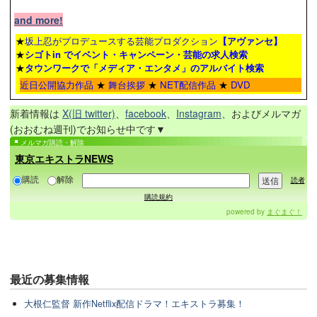
and more!
★
坂上忍がプロデュースする芸能プロダクション
【アヴァンセ】
★
シゴトin でイベント・キャンペーン・芸能の求人検索
★
タウンワーク
で「メディア・エンタメ」のアルバイト検索
近日公開協力作品
★
舞台挨拶
★
NET配信作品
★
DVD
新着情報は
X(旧 twitter)
、
facebook
、
Instagram
、およびメルマガ
(おおむね週刊)でお知らせ中です▼
メルマガ購読・解除
東京エキストラNEWS
購読
解除
読者
購読規約
powered by
まぐまぐ！
最近の
募集情報
大根仁監督 新作Netflix配信ドラマ！エキストラ募集！