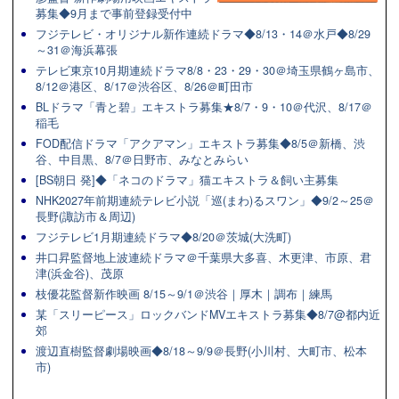
募集◆9月まで事前登録受付中
フジテレビ・オリジナル新作連続ドラマ◆8/13・14＠水戸◆8/29
～31＠海浜幕張
テレビ東京10月期連続ドラマ8/8・23・29・30＠埼玉県鶴ヶ島市、
8/12＠港区、8/17＠渋谷区、8/26＠町田市
BLドラマ「青と碧」エキストラ募集★8/7・9・10＠代沢、8/17＠
稲毛
FOD配信ドラマ「アクアマン」エキストラ募集◆8/5＠新橋、渋
谷、中目黒、8/7＠日野市、みなとみらい
[BS朝日 発]◆「ネコのドラマ」猫エキストラ＆飼い主募集
NHK2027年前期連続テレビ小説「巡(まわ)るスワン」◆9/2～25＠
長野(諏訪市＆周辺)
フジテレビ1月期連続ドラマ◆8/20＠茨城(大洗町)
井口昇監督地上波連続ドラマ＠千葉県大多喜、木更津、市原、君
津(浜金谷)、茂原
枝優花監督新作映画 8/15～9/1＠渋谷｜厚木｜調布｜練馬
某「スリーピース」ロックバンドMVエキストラ募集◆8/7@都内近
郊
渡辺直樹監督劇場映画◆8/18～9/9＠長野(小川村、大町市、松本
市)