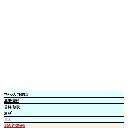
ｴｷｽﾄﾗ
入門/総合
募集情報
公開/放映
ｶﾚﾝﾀﾞｰ
通販
都内近郊ﾎﾃﾙ