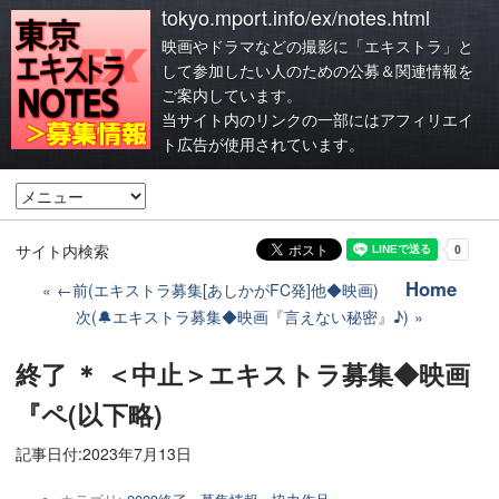
tokyo.mport.info/ex/notes.html
映画やドラマなどの撮影に「エキストラ」と
して参加したい人のための公募＆関連情報を
ご案内しています。
当サイト内のリンクの一部にはアフィリエイ
ト広告が使用されています。
サイト内検索
Home
←前(エキストラ募集[あしかがFC発]他◆映画)
次(🔔エキストラ募集◆映画『言えない秘密』♪)
終了 ＊ ＜中止＞エキストラ募集◆映画
『ペ(以下略)
記事日付:
2023年7月13日