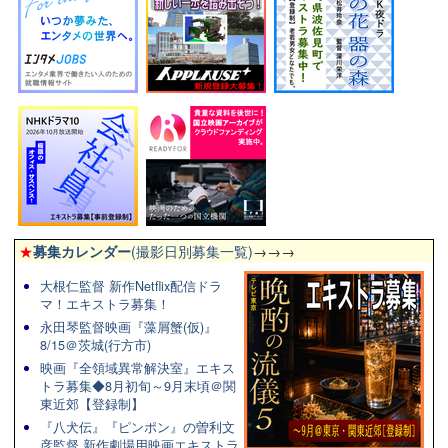
★
募集カレンダー
(撮影日別募集一覧)
→→→
大根仁監督 新作Netflix配信ドラ
マ！エキストラ募集！
永田琴監督映画『藻屑蟹(仮)』
8/15＠茨城(行方市)
映画『全領域異常解決室』エキス
トラ募集◆8月初旬～9月末頃＠関
東近郊【登録制】
『八犬伝』『ピンポン』の曽利文
彦監督 新作劇場用映画エキストラ