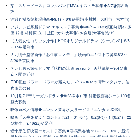
某「スリーピース」ロックバンドMVエキストラ募集◆8/7@都内近
郊
渡辺直樹監督劇場映画◆8/18～9/9＠長野(小川村、大町市、松本市)
フジテレビ系新ドラマ エキストラ募集◆📅8/4～30＠都区内 調布 多
摩 船橋 相模原 立川 成田 大洗(大募集) お台場(大募集)など
【人気女性コミック原作】FODオリジナルドラマ【シーズン2】8/5
～15＠足利市
大九明子監督新作「お仕事コメディ」映画のエキストラ募集8/2～
8/26＠京阪神
テレビ東京深夜ドラマ「晩酌の流儀 season5」★登録制～9月＠東
京・関東近郊
FOD配信ドラマ「ドラマが飛んだ」7/16～8/14＠湾岸スタジオ、佐
倉市民の森,
10月期GP帯リーガルドラマ◆8/23＠水戸市 結婚披露宴シーン100名
超大募集
映像系求人情報◆エンタメ業界求人サービス「エンタメJOBS」
映画『人生を変えたコント』7/21・31 (8/1)、8/2(8/3)・14(8/24)・22
＠桐生、8/19(22)＠足利
堤幸彦監督映画エキストラ募集◆群馬県各地7/23～25・8/13、新潟