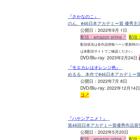
『さかなのこ』
のん、#46日本アカデミー賞 優秀
公開日：2022年9月 1日
配信：amazon prime↗
配信：
配信状況は各作品情報ページ更新時の
は各配信サイトでご確認ください。
DVD/Blu-ray: 2023年2月24日
『モエカレはオレンジ色』
めるる、本作で#46日本アカデミー
公開日：2022年7月 8日
DVD/Blu-ray: 2022年12月14
コ↗
『ハケンアニメ！』
第46回日本アカデミー賞優秀作品賞
公開日：2022年5月20日
配信：amazon prime↗
配信：