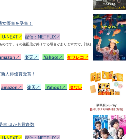
主演女優賞を受賞！
U-NEXT↗
配信：NETFLIX↗
ものです。その後配信が終了する場合がありますので、詳細
amazon↗
楽天↗
Yahoo!↗
タワレコ↗
賞新人俳優賞受賞！
日
amazon↗
楽天↗
Yahoo!↗
タワレ
受賞 ほか各賞多数
U-NEXT↗
配信：NETFLIX↗