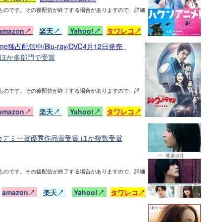
ものです。その後配信が終了する場合がありますので、詳細
amazon↗
楽天↗
Yahoo!↗
タワレコ↗
e独占配信中/Blu-ray/DVD4月12日発売
 ほか多部門で受賞
ものです。その後配信が終了する場合がありますので、詳
amazon↗
楽天↗
Yahoo!↗
タワレコ↗
アカデミー賞優秀作品賞受賞 ほか複数受賞
ものです。その後配信が終了する場合がありますので、詳細
日
amazon↗
楽天↗
Yahoo!↗
タワレコ↗