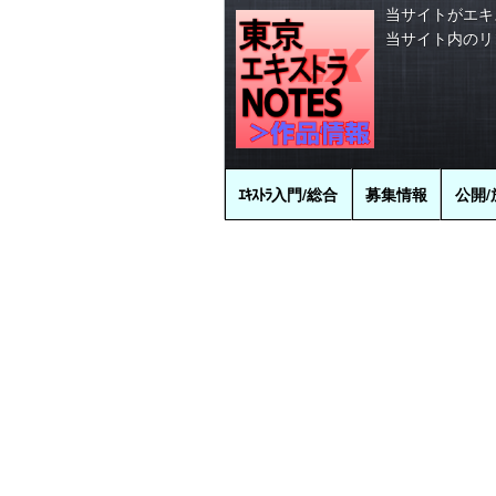
当サイトがエキ
当サイト内のリ
ｴｷｽﾄﾗ
入門/総合
募集情報
公開/