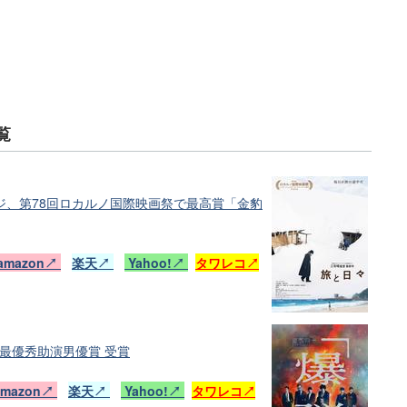
覧
ジ、第78回ロカルノ国際映画祭で最高賞「金豹
amazon↗
楽天↗
Yahoo!↗
タワレコ↗
 最優秀助演男優賞 受賞
amazon↗
楽天↗
Yahoo!↗
タワレコ↗