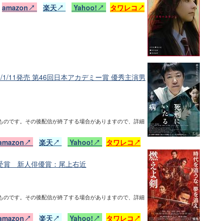
日
amazon↗
楽天↗
Yahoo!↗
タワレコ↗
y'23/1/11発売 第46回日本アカデミー賞 優秀主演男
ものです。その後配信が終了する場合がありますので、詳細
amazon↗
楽天↗
Yahoo!↗
タワレコ↗
受賞 新人俳優賞：尾上右近
ものです。その後配信が終了する場合がありますので、詳細
amazon↗
楽天↗
Yahoo!↗
タワレコ↗