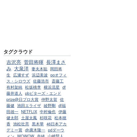
タグクラウド
吉沢亮
菅田将暉
長澤まさ
み
大泉洋
妻夫木聡
岡田将
生
広瀬すず
浜辺美波
poオフィ
ス・シロウズ
佐藤浩市
斎藤工
有村架純
松坂桃李
横浜流星
df
藤井道人
pbビターズ・エンド
prize@日プロ大賞
仲野太賀
佐
藤健
池田エライザ
綾野剛
df福
田雄一
NETFLIX
中村倫也
伊藤
健太郎
土屋太鳳
杉咲花
松本穂
香
池松壮亮
黒木華
46日本アカ
デミー賞
dh廣木隆一
pdダーウ
ィン
WOWOW
奈緒
山崎賢人