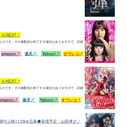
U-NEXT↗
ものです。その後配信が終了する場合がありますので、詳細
日
amazon↗
楽天↗
Yahoo!↗
タワレコ↗
U-NEXT↗
ものです。その後配信が終了する場合がありますので、詳細
amazon↗
楽天↗
Yahoo!↗
タワレコ↗
拶付上映11/29＠広島◆登壇予定：山田孝之／