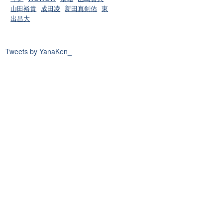
山田裕貴
成田凌
新田真剣佑
東
出昌大
Tweets by YanaKen_