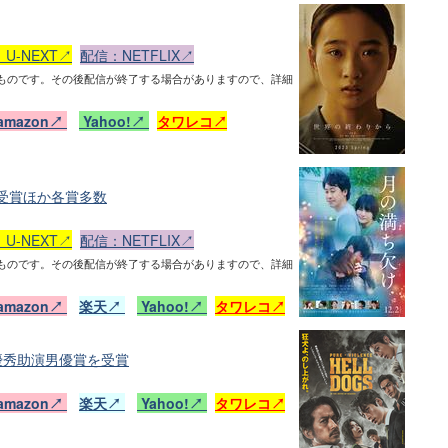
U-NEXT↗
配信：NETFLIX↗
ものです。その後配信が終了する場合がありますので、詳細
amazon↗
Yahoo!↗
タワレコ↗
受賞ほか各賞多数
U-NEXT↗
配信：NETFLIX↗
ものです。その後配信が終了する場合がありますので、詳細
amazon↗
楽天↗
Yahoo!↗
タワレコ↗
優秀助演男優賞を受賞
amazon↗
楽天↗
Yahoo!↗
タワレコ↗