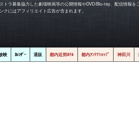
ストラ募集協力した劇場映画等の公開情報やDVD/Blu-ray、配信情報
ンクにはアフィリエイト広告が含まれます。
放映
ｶﾚﾝﾀﾞｰ
通販
都内近郊ﾎﾃﾙ
都内ｱﾝﾃﾅｼｮｯﾌﾟ
神田川