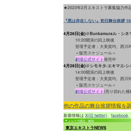
★2023年2月エキストラ募集協力
『悪は存在しない』初日舞台挨拶 10
4月26日(金
)
＠
Bunkamuraル・シネ
10:20開演の回上映後
登壇予定者：大美賀均、西川
＜販売スケジュール＞
劇場公式サイト
発売中
4月28日(金
)
＠
シモキタ-エキマエ-シ
14:00開演の回上映後
登壇予定者：大美賀均、西川
＜販売スケジュール＞
劇場公式サイト
(売り切れた模
他の作品の舞台挨拶情報を調
新着情報は
X(旧 twitter)
、
facebook
メルマガ購読・解除
東京エキストラNEWS