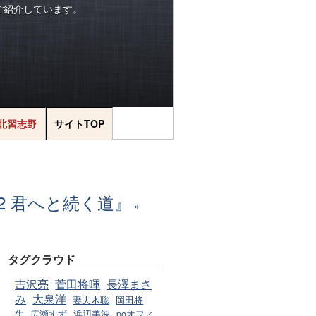
をご紹介しています。
北習志野
サイトTOP
×2 君へと続く道』
タグクラウド
吉沢亮
菅田将暉
長澤まさ
み
大泉洋
妻夫木聡
岡田将
生
広瀬すず
浜辺美波
poオフィ