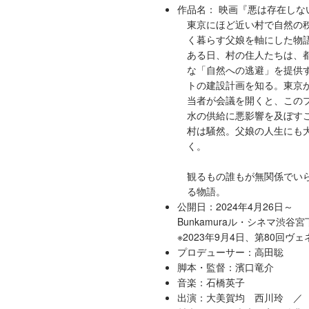
作品名： 映画『悪は存在しな
東京にほど近い村で自然の
く暮らす父娘を軸にした物
ある日、村の住人たちは、
な「自然への逃避」を提供
トの建設計画を知る。東京
当者が会議を開くと、この
水の供給に悪影響を及ぼす
村は騒然。父娘の人生にも
く。
観るもの誰もが無関係でい
る物語。
公開日：2024年4月26日～
Bunkamuraル・シネマ渋
※2023年9月4日、第80
プロデューサー：高田聡
脚本・監督：濱口竜介
音楽：石橋英子
出演：大美賀均 西川玲 ／