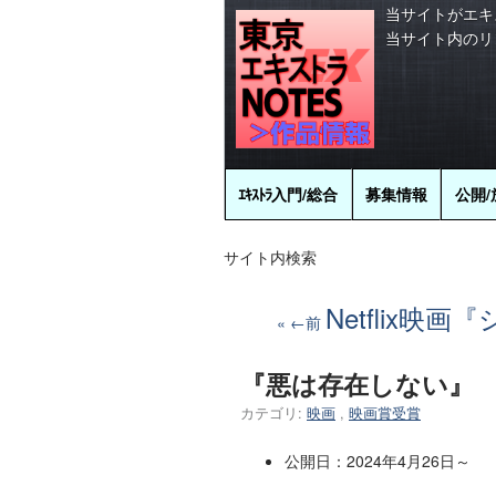
当サイトがエキ
当サイト内のリ
ｴｷｽﾄﾗ
入門/総合
募集情報
公開/
サイト内検索
Netflix映
←前
『悪は存在しない』
カテゴリ:
映画
,
映画賞受賞
公開日：2024年4月26日～