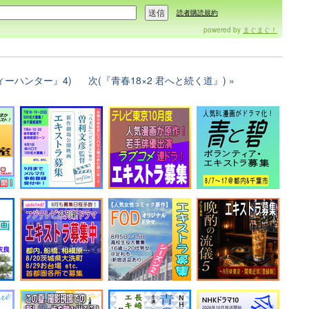
読者購読規約
powered by
まぐまぐ！
ティーハンター』4)
次(『青春18×2 君へと続く道』)