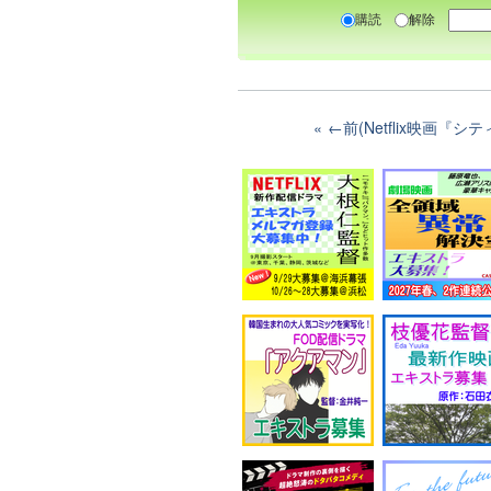
購読
解除
←前(Netflix映画『シ