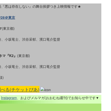
作品『悪は存在しない』の舞台挨拶つき上映情報です★
/28＠東京
マ
(東京都)
玲、小坂竜士、渋谷采郁、濱口竜介監督
ネマ『K2』
(東京都)
玲、小坂竜士、渋谷采郁、濱口竜介監督
様)
べる(チケットぴあ)
、
Instagram
、およびメルマガ(おおむね週刊)でお知らせ中です▼