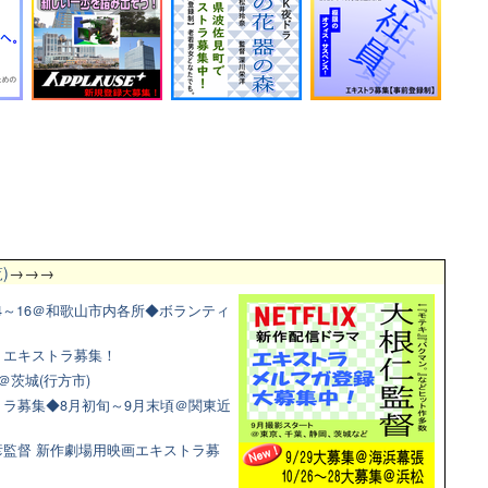
)
→→→
4～16＠和歌山市内各所◆ボランティ
マ！エキストラ募集！
＠茨城(行方市)
ラ募集◆8月初旬～9月末頃＠関東近
監督 新作劇場用映画エキストラ募