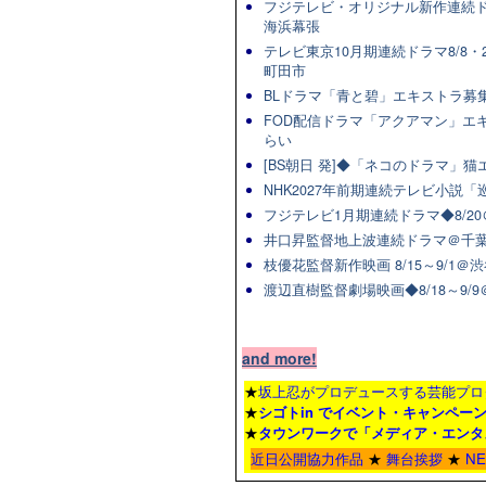
フジテレビ・オリジナル新作連続ドラマ
海浜幕張
テレビ東京10月期連続ドラマ8/8・2
町田市
BLドラマ「青と碧」エキストラ募集★
FOD配信ドラマ「アクアマン」エキ
らい
[BS朝日 発]◆「ネコのドラマ」
NHK2027年前期連続テレビ小説「巡
フジテレビ1月期連続ドラマ◆8/20
井口昇監督地上波連続ドラマ＠千葉
枝優花監督新作映画 8/15～9/1
渡辺直樹監督劇場映画◆8/18～9/
and more!
★
坂上忍がプロデュースする芸能プロ
★
シゴトin でイベント・キャンペー
★
タウンワーク
で「メディア・エンタ
近日公開協力作品
★
舞台挨拶
★
N