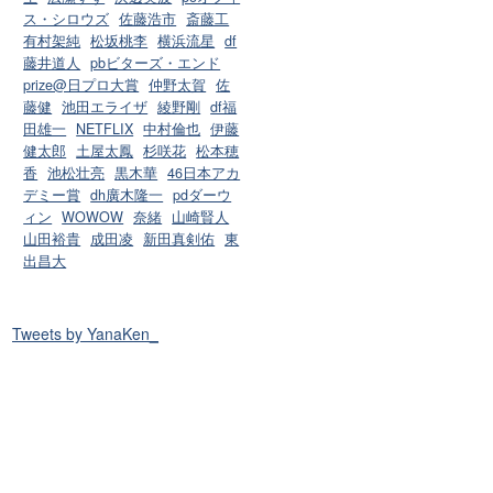
ス・シロウズ
佐藤浩市
斎藤工
有村架純
松坂桃李
横浜流星
df
藤井道人
pbビターズ・エンド
prize@日プロ大賞
仲野太賀
佐
藤健
池田エライザ
綾野剛
df福
田雄一
NETFLIX
中村倫也
伊藤
健太郎
土屋太鳳
杉咲花
松本穂
香
池松壮亮
黒木華
46日本アカ
デミー賞
dh廣木隆一
pdダーウ
ィン
WOWOW
奈緒
山崎賢人
山田裕貴
成田凌
新田真剣佑
東
出昌大
Tweets by YanaKen_