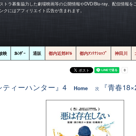
ストラ募集協力した劇場映画等の公開情報やDVD/Blu-ray、配信情報
ンクにはアフィリエイト広告が含まれます。
放映
ｶﾚﾝﾀﾞｰ
通販
都内近郊ﾎﾃﾙ
都内ｱﾝﾃﾅｼｮｯﾌﾟ
神田川
画『シティーハンター』4
『青春18
Home
次