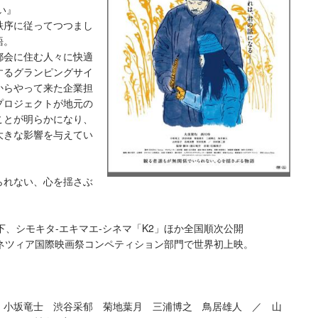
い』
秩序に従ってつつまし
語。
都会に住む人々に快適
するグランピングサイ
からやって来た企業担
プロジェクトが地元の
ことが明らかになり、
大きな影響を与えてい
られない、心を揺さぶ
谷宮下、シモキタ-エキマエ-シネマ「K2」ほか全国順次公開
回ヴェネツィア国際映画祭コンペティション部門で世界初上映。
 小坂竜士 渋谷采郁 菊地葉月 三浦博之 鳥居雄人 ／ 山