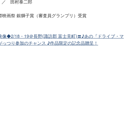
 ／ 田村泰二郎
際映画祭 銀獅子賞（審査員グランプリ）受賞
◆2/18・19＠長野(諏訪郡 富士見町)〓♪あの『ドライブ・マ
がっつり参加のチャンス ♪作品限定の記念品贈呈！