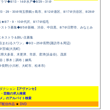
◆8/13・14＠水戸◆8/29～31＠
3・29・30＠埼玉県鶴ヶ島市、8/12＠港区、8/17＠渋谷区、8/26＠
8/7・9・10＠代沢、8/17＠稲毛
ストラ募集◆8/5＠新橋、渋谷、中目黒、8/7＠日野市、みなとみ
猫エキストラ＆飼い主募集
(まわ)るスワン」◆9/2～25＠長野(諏訪市＆周辺)
＠茨城(大洗町)
県大多喜、木更津、市原、君津(浜金谷)、茂原
＠渋谷｜厚木｜調布｜練馬
9＠長野(小川村、大町市、松本市)
ダクション
【アヴァンセ】
ン・芸能の求人検索
メ」のアルバイト検索
ET配信作品
★
DVD