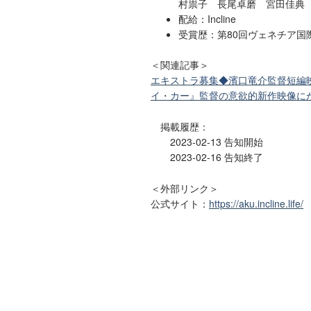
村祟子 長尾卓磨 宮田佳典
配給：Incline
受賞歴：第80回ヴェネチア国
＜関連記事＞
エキストラ募集◆濱口竜介監督短編映像
イ・カー』監督の意欲的新作映像に
掲載履歴：
2023-02-13 告知開始
2023-02-16 告知終了
＜外部リンク＞
公式サイト：
https://aku.incline.life/