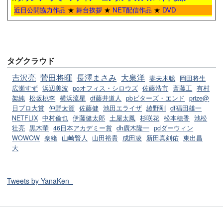
近日公開協力作品
★
舞台挨拶
★
NET配信作品
★
DVD
タグクラウド
吉沢亮
菅田将暉
長澤まさみ
大泉洋
妻夫木聡
岡田将生
広瀬すず
浜辺美波
poオフィス・シロウズ
佐藤浩市
斎藤工
有村
架純
松坂桃李
横浜流星
df藤井道人
pbビターズ・エンド
prize@
日プロ大賞
仲野太賀
佐藤健
池田エライザ
綾野剛
df福田雄一
NETFLIX
中村倫也
伊藤健太郎
土屋太鳳
杉咲花
松本穂香
池松
壮亮
黒木華
46日本アカデミー賞
dh廣木隆一
pdダーウィン
WOWOW
奈緒
山崎賢人
山田裕貴
成田凌
新田真剣佑
東出昌
大
Tweets by YanaKen_