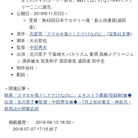
リーここに誕生。
公開日：2018年11月2日～
受賞：第42回日本アカデミー賞「新人俳優賞(成田
凌)」
原作：
志駕晃「スマホを落としただけなのに」(宝島社文庫)
脚本：大石哲也
監督：
中田秀夫
出演：北川景子 千葉雄大 バカリズム 要潤 高橋メアリージュ
ン 酒井健太 筧美和子 原田泰造 成田凌 田中圭
制作会社：
配給：
＜関連記事＞
映画『スマホを落としただけなのに』エキストラ募集[登録制]〓◆
出演：北川景子◆監督：中田秀夫〓◆～7月上旬＠東京・神奈川・
群馬ほか関東近郊
掲載履歴： 2018-06-13 18:30～
2018-07-07 17:15 終了