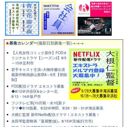
★
募集カレンダー
(撮影日別募集一覧)
→→→
【人気女性コミック原作】FODオ
リジナルドラマ【シーズン2】8/5
～15＠足利市
若手キャスト主演×大物俳優出演
最新作映画@山形県8～9月【登録
制】
FOD配信ドラマ エキストラ募集
◆8/12＠渋谷区&センター北、
8/13・14＠坂戸市
フジテレビ系[10月期・水10]新ド
ラマ◆8/10急募、8/22＠神田、8/29・30・31＠海浜幕張
大根仁監督 新作Netflix配信ドラマ！エキストラ募集！
永田琴監督映画『藻屑蟹(仮)』8/15＠茨城(行方市)