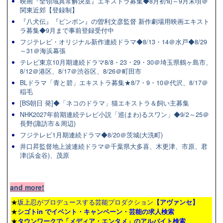
映画『全領域異常解決室』エキストラ募集◆8月初旬～9月末頃＠
関東近郊【登録制】
『八犬伝』『ピンポン』の曽利文彦監督 新作劇場用映画エキスト
ラ募集◆9月まで事前登録受付中
フジテレビ・オリジナル新作連続ドラマ◆8/13・14＠水戸◆8/29
～31＠海浜幕張
テレビ東京10月期連続ドラマ8/8・23・29・30＠埼玉県鶴ヶ島市、
8/12＠港区、8/17＠渋谷区、8/26＠町田市
BLドラマ「青と碧」エキストラ募集★8/7・9・10＠代沢、8/17＠
稲毛
[BS朝日 発]◆「ネコのドラマ」猫エキストラ＆飼い主募集
NHK2027年前期連続テレビ小説「巡(まわ)るスワン」◆9/2～25＠
長野(諏訪市＆周辺)
フジテレビ1月期連続ドラマ◆8/20＠茨城(大洗町)
井口昇監督地上波連続ドラマ＠千葉県大多喜、木更津、市原、君
津(浜金谷)、茂原
and more!
★
坂上忍がプロデュースする芸能プロダクション
【アヴァンセ】
★
シゴトin でイベント・キャンペーン・芸能の求人検索
★
タウンワーク
で「メディア・エンタメ」のアルバイト検索