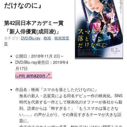
だけなのに』
第42回日本アカデミー賞
「新人俳優賞(成田凌)」
カテゴリ:
DVD/Blu-ray
,
映画
,
映画賞受
賞
公開日：2018年11月 2日～
DVD/Blu-ray発売日：2019年4
月17日
amazon↗
[+PR]
作品名：映画『スマホを落としただけなのに』
無名の新人・志駕晃による同名デビュー作の映画化。SNS
時代を代表する一作として映画化のオファーが各社から殺
到。読者からは「怖すぎる！」「もうスマホは落とさな
い......」の声が上がり、その身近すぎるテーマが大きな話
題に。
全てのスマホユーザー必見、触れてはいけないSNSミステ