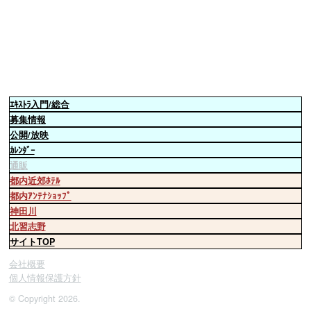
ｴｷｽﾄﾗ
入門/総合
募集情報
公開/放映
ｶﾚﾝﾀﾞｰ
通販
都内近郊ﾎﾃﾙ
都内ｱﾝﾃﾅｼｮｯﾌﾟ
神田川
北習志野
サイトTOP
会社概要
個人情報保護方針
© Copyright 2026.