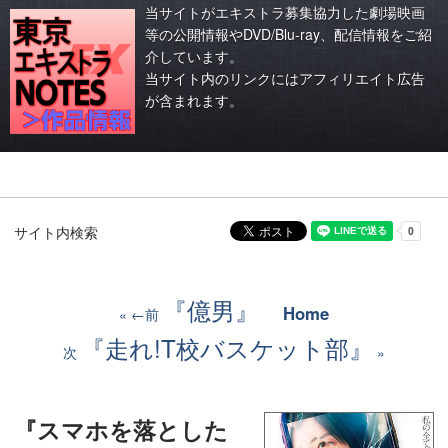
当サイトがエキストラ募集協力した劇場映画
等の公開情報やDVD/Blu-ray、配信情報をご紹
介しています。
当サイト内のリンクにはアフィリエイト広告
が含まれます。
サイト内検索
『億男』
Home
←前
『走れ!T校バスケット部』
次
『スマホを落とした