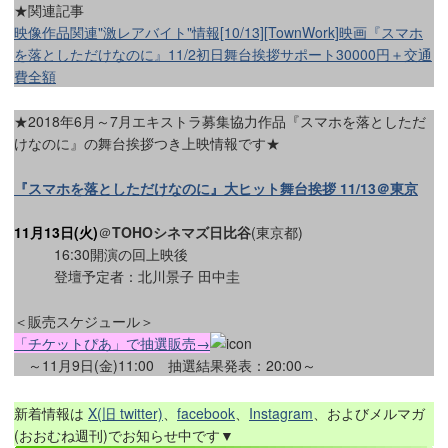
★関連記事
映像作品関連"激レアバイト"情報[10/13][TownWork]映画『スマホ
を落としただけなのに』11/2初日舞台挨拶サポート30000円＋交通
費全額
★2018年6月～7月エキストラ募集協力作品『スマホを落としただ
けなのに』の舞台挨拶つき上映情報です★
『スマホを落としただけなのに』大ヒット舞台挨拶 11/13＠東京
11月13日(火)
＠
TOHOシネマズ日比谷
(東京都)
16:30開演の回上映後
登壇予定者：北川景子 田中圭
＜販売スケジュール＞
「チケットぴあ」で抽選販売→
～11月9日(金)11:00 抽選結果発表：20:00～
新着情報は
X(旧 twitter)
、
facebook
、
Instagram
、およびメルマガ
(おおむね週刊)でお知らせ中です▼