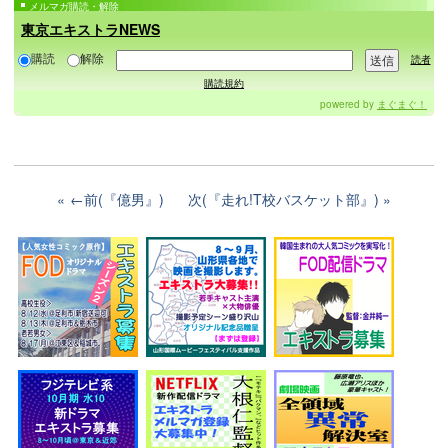
メルマガ購読・解除
東京エキストラNEWS
購読
解除
読者
購読規約
powered by
まぐまぐ！
←前(『億男』)
次(『走れ!T校バスケット部』)