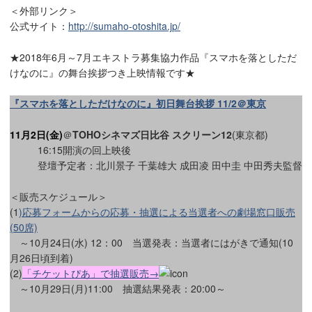
＜外部リンク＞
公式サイト：
http://sumaho-otoshita.jp/
★2018年6月～7月エキストラ募集協力作品『スマホを落としただ
けなのに』の舞台挨拶つき上映情報です★
『スマホを落としただけなのに』初日舞台挨拶 11/2＠東京
11月2日(金)
＠
TOHOシネマズ日比谷 スクリーン12
(東京都)
16:15開演の回上映後
登壇予定者：北川景子 千葉雄大 成田凌 田中圭 中田秀夫監督
＜販売スケジュール＞
(1
)応募フォームからの応募・抽選による当選者への劇場窓口販売
(50席)
～10月24日(水) 12：00 当選発表：当選者にはがきで通知(10
月26日頃到着)
(2)
「チケットぴあ」で抽選販売→
～10月29日(月)11:00 抽選結果発表：20:00～