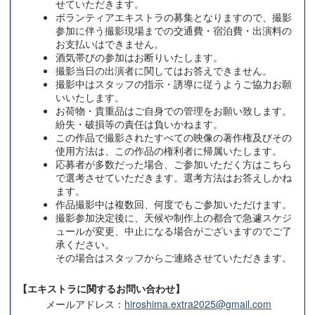
せていただきます。
ボランティアエキストラの募集となりますので、撮影
参加に伴う撮影現場までの交通費・宿泊費・出演料の
お支払いはできません。
酒気帯びの参加はお断りいたします。
撮影当日の出演者に関してはお答えできません。
撮影中はスタッフの指示・誘導に従うようご協力お願
いいたします。
お荷物・貴重品はご自身での管理をお願い致します。
紛失・破損等の責任は負いかねます。
この作品で撮影されたすべての映像の著作権及びその
使用方法は、この作品の権利者に帰属いたします。
応募者が多数だった場合、ご参加いただく方はこちら
で選考させていただきます。選考方法はお答えしかね
ます。
作品撮影中は複数回、何度でもご参加いただけます。
撮影参加決定後に、天候や制作上の都合で急遽スケジ
ュールが変更、中止になる場合がございますのでご了
承ください。
その場合はスタッフからご連絡させていただきます。
【エキストラに関するお問い合わせ】
メールアドレス：
hiroshima.extra2025@gmail.com