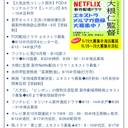
【人気女性コミック原作】FODオ
リジナルドラマ【シーズン2】8/5
～15＠足利市
若手キャスト主演×大物俳優出演
最新作映画@山形県8～9月【登録
制】
FOD配信ドラマ エキストラ募集
◆8/12＠渋谷区&センター北、
8/13・14＠坂戸市
フジテレビ系[10月期・水10]新ド
ラマ◆8/10急募、8/22＠神田、8/29・30・31＠海浜幕張
大根仁監督 新作Netflix配信ドラマ！エキストラ募集！
永田琴監督映画『藻屑蟹(仮)』8/15＠茨城(行方市)
映画『全領域異常解決室』エキストラ募集◆8月初旬～9月末頃＠
関東近郊【登録制】
『八犬伝』『ピンポン』の曽利文彦監督 新作劇場用映画エキスト
ラ募集◆9月まで事前登録受付中
フジテレビ・オリジナル新作連続ドラマ◆8/13・14＠水戸◆8/29
～31＠海浜幕張
テレビ東京10月期連続ドラマ8/8・23・29・30＠埼玉県鶴ヶ島市、
8/12＠港区、8/17＠渋谷区、8/26＠町田市
BLドラマ「青と碧」エキストラ募集★8/7・9・10＠代沢、8/17＠