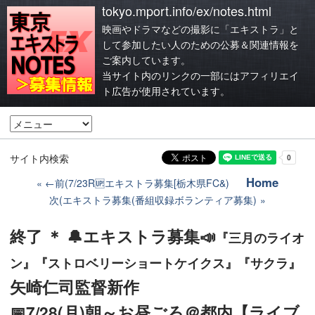
tokyo.mport.info/ex/notes.html
映画やドラマなどの撮影に「エキストラ」と
して参加したい人のための公募＆関連情報を
ご案内しています。
当サイト内のリンクの一部にはアフィリエイ
ト広告が使用されています。
サイト内検索
Home
←前(7/23R🆙エキストラ募集[栃木県FC&)
次(エキストラ募集(番組収録ボランティア募集)
終了 ＊ 🔔エキストラ募集📣
『三月のライオ
ン』『ストロベリーショートケイクス』『サクラ』
矢崎仁司監督新作
📅7/28(月)朝～お昼ごろ＠都内【ライブ