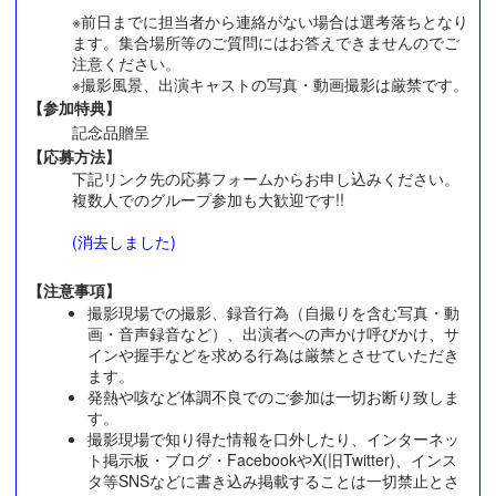
※前日までに担当者から連絡がない場合は選考落ちとなり
ます。集合場所等のご質問にはお答えできませんのでご
注意ください。
※撮影風景、出演キャストの写真・動画撮影は厳禁です。
【参加特典】
記念品贈呈
【応募方法】
下記リンク先の応募フォームからお申し込みください。
複数人でのグループ参加も大歓迎です!!
(消去しました)
【注意事項】
撮影現場での撮影、録音行為（自撮りを含む写真・動
画・音声録音など）、出演者への声かけ呼びかけ、サ
インや握手などを求める行為は厳禁とさせていただき
ます。
発熱や咳など体調不良でのご参加は一切お断り致しま
す。
撮影現場で知り得た情報を口外したり、インターネッ
ト掲示板・ブログ・FacebookやX(旧Twitter)、インス
タ等SNSなどに書き込み掲載することは一切禁止とさ