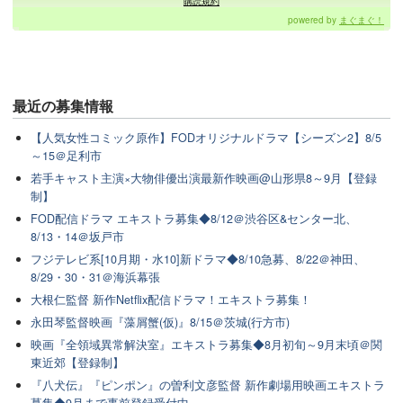
購読規約
powered by
まぐまぐ！
最近の
募集情報
【人気女性コミック原作】FODオリジナルドラマ【シーズン2】8/5
～15＠足利市
若手キャスト主演×大物俳優出演最新作映画@山形県8～9月【登録
制】
FOD配信ドラマ エキストラ募集◆8/12＠渋谷区&センター北、
8/13・14＠坂戸市
フジテレビ系[10月期・水10]新ドラマ◆8/10急募、8/22＠神田、
8/29・30・31＠海浜幕張
大根仁監督 新作Netflix配信ドラマ！エキストラ募集！
永田琴監督映画『藻屑蟹(仮)』8/15＠茨城(行方市)
映画『全領域異常解決室』エキストラ募集◆8月初旬～9月末頃＠関
東近郊【登録制】
『八犬伝』『ピンポン』の曽利文彦監督 新作劇場用映画エキストラ
募集◆9月まで事前登録受付中