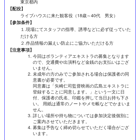
東京都内
【配役】
ライブハウスに来た観客役（18歳～40代 男女）
【参加条件】
１.現場にてスタッフの指導、誘導などに必ず従っていた
だける方
２.作品情報の漏えい防止にご協力いただける方
【注意事項】
今回はボランティアエキストラの募集となります
ので、交通費や出演料など金銭のお支払いはござ
いません。
未成年の方のみでご参加される場合は保護者の同
意書が必要です。
同意書は「矢崎仁司監督映画の広島エキストラに
登録することに同意します。」という一文に日
付、保護者の氏名、印鑑を押して当日お持ち下さ
い。 用紙は通常のノートやメモ帳などでかまいま
せん。
詳しい場所や持ち物については参加決定後個別に
ご案内させていただきます。
募集は予告なく締め切らせていただく場合がござ
います。