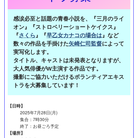
感涙必至と話題の青春小説を、『三月のライ
オン』『ストロベリーショートケイクス』
『
さくら
』『
早乙女カナコの場合は
』など
数々の作品を手掛けた
矢崎仁司監督
によって
実写化します。
タイトル、キャストは未発表となりますが、
大人気俳優がW主演する作品です。
撮影にご協力いただけるボランティアエキス
トラを大募集しています！
【日時】
2025年7月28日(月)
集合：7時30分
終了：お昼ごろ予定
【場所】