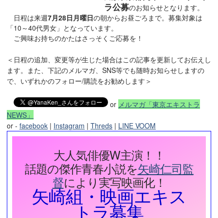
ラ公募
のお知らせとなります。
日程は来週
7月28日月曜日
の朝からお昼ごろまで。募集対象は
「10～40代男女」となっています。
ご興味お持ちのかたはさっそくご応募を！
＜日程の追加、変更等が生じた場合はこの記事を更新してお伝えし
ます。また、下記のメルマガ、SNS等でも随時お知らせしますの
で、いずれかのフォロー/購読をお勧めします＞
or
メルマガ「東京エキストラ
NEWS」
or -
facebook
|
Instagram
|
Threds
|
LINE VOOM
大人気俳優W主演！！
話題の傑作青春小説を
矢崎仁司監
督
により実写映画化！
矢崎組・映画エキス
トラ募集