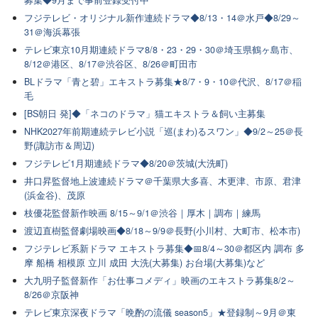
フジテレビ・オリジナル新作連続ドラマ◆8/13・14＠水戸◆8/29～
31＠海浜幕張
テレビ東京10月期連続ドラマ8/8・23・29・30＠埼玉県鶴ヶ島市、
8/12＠港区、8/17＠渋谷区、8/26＠町田市
BLドラマ「青と碧」エキストラ募集★8/7・9・10＠代沢、8/17＠稲
毛
[BS朝日 発]◆「ネコのドラマ」猫エキストラ＆飼い主募集
NHK2027年前期連続テレビ小説「巡(まわ)るスワン」◆9/2～25＠長
野(諏訪市＆周辺)
フジテレビ1月期連続ドラマ◆8/20＠茨城(大洗町)
井口昇監督地上波連続ドラマ＠千葉県大多喜、木更津、市原、君津
(浜金谷)、茂原
枝優花監督新作映画 8/15～9/1＠渋谷｜厚木｜調布｜練馬
渡辺直樹監督劇場映画◆8/18～9/9＠長野(小川村、大町市、松本市)
フジテレビ系新ドラマ エキストラ募集◆📅8/4～30＠都区内 調布 多
摩 船橋 相模原 立川 成田 大洗(大募集) お台場(大募集)など
大九明子監督新作「お仕事コメディ」映画のエキストラ募集8/2～
8/26＠京阪神
テレビ東京深夜ドラマ「晩酌の流儀 season5」★登録制～9月＠東