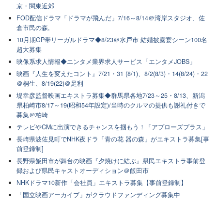
京・関東近郊
FOD配信ドラマ「ドラマが飛んだ」7/16～8/14＠湾岸スタジオ、佐
倉市民の森,
10月期GP帯リーガルドラマ◆8/23＠水戸市 結婚披露宴シーン100名
超大募集
映像系求人情報◆エンタメ業界求人サービス「エンタメJOBS」
映画『人生を変えたコント』7/21・31 (8/1)、8/2(8/3)・14(8/24)・22
＠桐生、8/19(22)＠足利
堤幸彦監督映画エキストラ募集◆群馬県各地7/23～25・8/13、新潟
県柏崎市8/17～19(昭和54年設定)/当時のクルマの提供も謝礼付きで
募集＠柏崎
テレビやCMに出演できるチャンスを掴もう！「アプローズプラス」
長崎県波佐見町でNHK夜ドラ「青の花 器の森」がエキストラ募集[事
前登録制]
長野県飯田市が舞台の映画『夕焼けに結ぶ』県民エキストラ事前登
録および県民キャストオーディション＠飯田市
NHKドラマ10新作「会社員」エキストラ募集【事前登録制】
「国立映画アーカイブ」がクラウドファンディング募集中