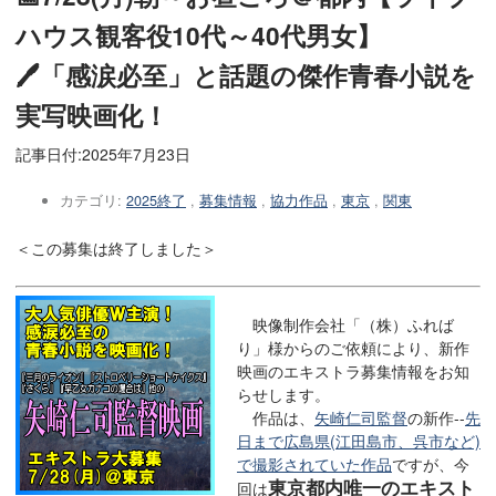
ハウス観客役10代～40代男女】
🖊「感涙必至」と話題の傑作青春小説を
実写映画化！
記事日付:
2025年7月23日
カテゴリ:
2025終了
,
募集情報
,
協力作品
,
東京
,
関東
＜この募集は終了しました＞
映像制作会社「（株）ふれば
り」様からのご依頼により、新作
映画のエキストラ募集情報をお知
らせします。
作品は、
矢崎仁司監督
の新作--
先
日まで広島県(江田島市、呉市など)
で撮影されていた作品
ですが、今
東京都内唯一のエキスト
回は