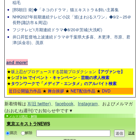
稲毛
[BS朝日 発]◆「ネコのドラマ」猫エキストラ＆飼い主募集
NHK2027年前期連続テレビ小説「巡(まわ)るスワン」◆9/2～25＠
長野(諏訪市＆周辺)
フジテレビ1月期連続ドラマ◆8/20＠茨城(大洗町)
井口昇監督地上波連続ドラマ＠千葉県大多喜、木更津、市原、君
津(浜金谷)、茂原
and more!
★
坂上忍がプロデュースする芸能プロダクション
【アヴァンセ】
★
シゴトin でイベント・キャンペーン・芸能の求人検索
★
タウンワーク
で「メディア・エンタメ」のアルバイト検索
近日公開協力作品
★
舞台挨拶
★
NET配信作品
★
DVD
新着情報は
X(旧 twitter)
、
facebook
、
Instagram
、およびメルマガ
(おおむね週刊)でお知らせ中です▼
メルマガ購読・解除
東京エキストラNEWS
購読
解除
読者